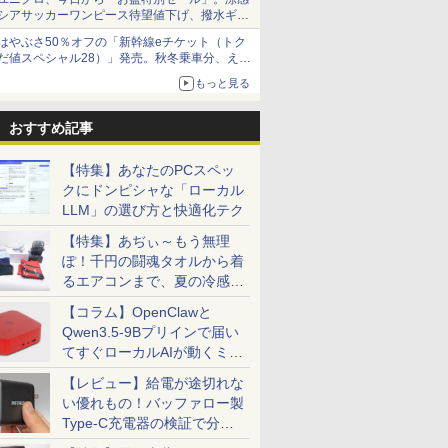
シアサッカーワンピース待望値下げ、撥水ギア
ショーツは1990円に
はやぶさ50％オフの「新幹線eチケット（トク
だ値スペシャル28）」発売。秋冬乗車分、えき
ねっと限定
もっと見る
おすすめ記事
【特集】あなたのPCスペッ
クにドンピシャな「ローカル
LLM」の選び方と快適化テク
【特集】あぢぃ～もう無理
ぽ！千円の闘魂タオルから着
るエアコンまで、夏の冷感グ
ッズ一挙紹介
【コラム】OpenClawと
Qwen3.5-9Bプリインで届い
てすぐローカルAIが動くミニ
PC「SER9 Pro」
【レビュー】給電が途切れな
い優れもの！バッファロー製
Type-C充電器の検証で分か
ったこと