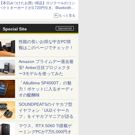
【本日みつけたお買い得品】ロジクールのコン
パクトキーボードが3,720円引き。Bluetoothで3
台接続対応
もっと見る
Special Site
性能の良いお得な中古PC情
報はこのページでチェック！
Amazon プライムデー過去最
安! Anker注目プロジェクタ
ー3モデルを使ってみた
「A&ultima SP4000T」の魅
力！ポケットに入るオーディ
オの醍醐味
SOUNDPEATSのイヤカフ型
イヤフォン「UU2イヤーカ
フ」をイヤカフマニアが語る
マウス、RTX 5060 Ti搭載ゲ
ーミングPCが7万5,000円オ