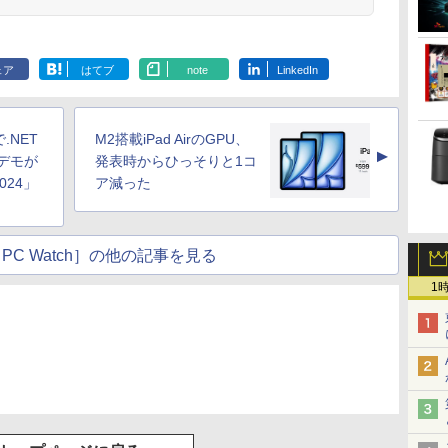
ェア
はてブ
note
LinkedIn
.NET
M2搭載iPad AirのGPU、
▲
デモが
発表時からひっそりと1コ
 2024」
ア減った
PC Watch］の他の記事を見る
1