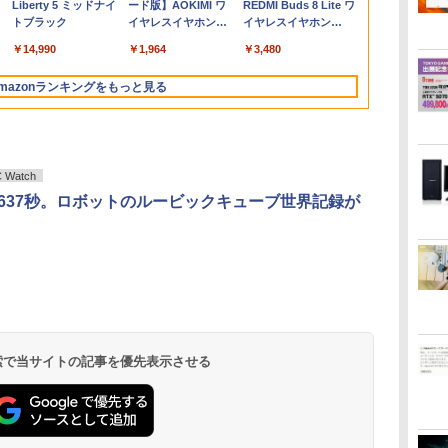
Liberty 5 ミッドナイ
ード版】AOKIMI ワ
REDMI Buds 8 Lite ワ
 第
持
作
量 モバイル ビジネス
タイプ 壁掛け対応 省ス
リ16GB/32GB
ー8GB 高速
パソコンモニター PC
SSD256GB メモリ
Corei5 第8世代｜中古
モバイルモニター スタ
256GB 512GB 選択可
済 Webカメラ
【RNH】
トブラック
イヤレスイヤホン
イヤレスイヤホン
ン
レ
出
在宅勤務 学生向け
ペース 角度調整 高視野
SSD256GB/512GB/1TB
SSD256GB 無線LAN
モニター フルハイビジ
16GB 1年保証 激安 ゲ
ノートパソコン 軽量｜
ンド ゲーミングモニタ
Windows11 Home
日本語キーボード
bluetooth イヤホン
Bluetooth 5.4 ノイズ
せ
 テ
角 178° Adaptive-Sync
USB3.0 WIFI子機付
A4サイズ 14インチ フ
ョン 21インチ 液晶モ
ーム ゲーミングパソコ
中古ノートパソコン 13
ー 1080PフルHD 高画
Pro 選択可 Microsoft
型 Intel Cel
￥14,990
￥1,964
￥3,480
V12 小型軽量 ブルー
キャンセリング ANC
パ
応
音
対応 MAXZEN
DVD HDMI DisplayPort
ルHD液晶 中古ノート
ニター アイリスオーヤ
ン ゲーミングPC マイ
インチ｜中古PC B5サ
質 デュアルモニター
Office 2024搭載可能
リ8GB SSD1
トゥースHi-Fi 最大
36時間再生
安い
子
MJM27CH02-F100
2画面出力 中古パソコン
パソコン 中古 パソコ
マ DT-JF *
ンクラフト ヴァロラン
イズ｜ノートパソコン
サブモニター ポータブ
送料無料 1年 3年 保証
大容量バッテ
mazonランキングをもっと見る
36時間再生 ぶるーと
線
pc デスクトップPC 本
ン【30日保証】
ト 原神 eスポーツ お
整備済み｜ノートパソ
ルモニター 選べる9パ
選択可【NortonP】
ネス 大学生 
ゅーす コードレス
 省電
体
しゃれ 入門用 本体の
コン
ータン
学生向け
ENCノイズキャンセ
け
み
リング 自動ペアリン
グ Type-C充電 マイ
ク付き 防水 タッチ式
Watch
音量調整 スポーツ/通
.637秒。ロボットのルービックキューブ世界記録が
勤/通学/WEB会議(ホ
ワイト)
.
見知らぬ糸
by Amazon 炭酸水
ONE PIECE モノクロ
On My Road
by Amazon 天然水
HUNTER×HUNTER
On My Road
【Amazon.co.jp限
スーパーの裏でヤニ吸
ラベルレス 500ml
版 115 (ジャンプコミ
(Stadium ver.)
ラベルレス 2L×9本
モノクロ版 39 (ジャ
(Stadium ver.)
定】 伊藤園 磨かれ
うふたり 9巻 (デジタル
￥250
×24本 強炭酸水 ペッ
ックスDIGITAL)
ンプコミックス
て、澄みきった日本の
版ビッグガンガンコミ
￥250
￥1,117
￥250
水
トボトル 500ミリリ
DIGITAL)
水 2L 8本 ラベルレス [
ックス)
￥1,625
￥594
￥572
￥998
￥810
 検索で当サイトの記事を優先表示させる
ットル (Smart
ケース ] [ 水 ] [ ペット
Basic)
ボトル ] [ 箱買い ] [ ス
トック ] [ 水分補給 ]