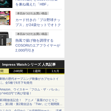
を兼ね備えた「HBF」
本日みつけたお買い得品
カード付きの「プロ野球チッ
プス」が24袋セットでオトク
本日みつけたお買い得品
熱風で揚げ物を調理する
COSORIのエアフライヤーが
2,000円引き
Impress Watchシリーズ 人気記事
時間
24時間
1週間
1カ月
東映の歴代オープニング映像がカプセルトイ
に。全5種で8月下旬発売
Amazon、ウイスキー「フロム・ザ・バレル」
が“4402円”で再び登場！
第3期放送記念！ アニメ「薬屋のひとりご
と」第1期・第2期全話を「TVer」にて期間限定
で順次無料配信開始
ユニクロ、今日から「お盆特別セール」。涼感