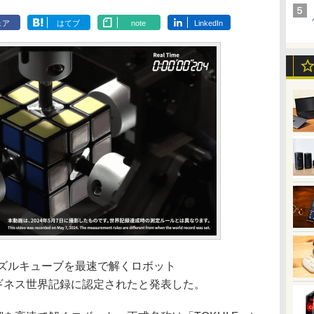
ェア
はてブ
note
LinkedIn
パズルキューブを最速で解くロボット
し、ギネス世界記録に認定されたと発表した。