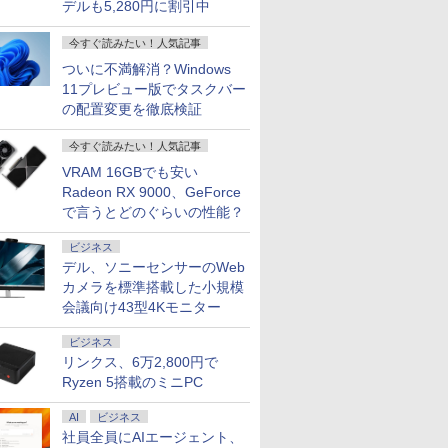
デルも5,280円に割引中
今すぐ読みたい！人気記事
ついに不満解消？Windows
11プレビュー版でタスクバー
の配置変更を徹底検証
今すぐ読みたい！人気記事
VRAM 16GBでも安い
Radeon RX 9000、GeForce
で言うとどのぐらいの性能？
7
7
7
8
8
8
7
9
9
9
10
10
10
ビジネス
デル、ソニーセンサーのWeb
カメラを標準搭載した小規模
会議向け43型4Kモニター
ビジネス
天1位！】
不可】 NEC 23.8型 デスクトップパソコン
ューター
2026
Xiaomi シャオミ
MAXZEN モニター 27
STAR WARS マンダロ
リンクス、6万2,800円で
福袋機種店長お任せ
モバイル式ゲーミング
ハヤブサ消防団 森へ
【短納期】【公式・直販】ゲーミング デスク
超得2,500円OFF&P2倍
【期間限定5%OFFク
100日後に英語がもの
中古ノート
JAPANNE
ゼンリン住
ン 新品第
2365 Windows 11/ Ryzen 7 7730U / メモリ
方式 フル
刊＜グレー＞
REDMI Pad 2
インチ 144Hz WQHD
リアンとグローグー [
【CPU 第12世代 第11
モニター モバイルモニ
つづく道 【電子書籍】
ン PC 新品 Lenovo LOQ Tower 26ADR10 Ge
｜第8世代 office付き
ーポン 8/12 10時ま
になる1日10分 ネイ
ンテル Cele
チ IPSパ
判 千葉県
Ryzen 5搭載のミニPC
搭載ノート
512GB/ Office付き/ ファインブラック
モニター
6+128GB ラベンダーパ
FastIPS HDMI2.0
ジェフリー・ブラウン
世代 第10世代 第8世代
ター 18.5インチ 100Hz
[ 池井戸潤 ]
5050 AMD Ryzen 7 8745HX メモリ 16GB SS
｜楽天1位 三冠獲得｜
で】 ゲーミングモニタ
ティブ英語書き写し [
i5 Window
165Hz/1m
2（西） 
付きノートパ
ック
ープル 11型Androidタ
DP1.4 sRGB100％ フ
]
Core i5 選べる】【13.3
高速応答 ディスプレイ
Windows11 送料無料 1年保証【NortonP】
豪華特典付き｜最大
ー モニター 27インチ
ブレット・リンゼイ ]
Office 2
応 フルHD(1
202602 12
AI
ビジネス
￥29,981
￥15,980
￥1,870
￥25,990
￥16,990
￥2,200
￥219,800
￥29,800
￥18,780
￥1,980
￥11,980
￥17,980
￥31,680
者向け
1J
ブレット
リッカーレス ブルーラ
インチ 15.6インチ 選べ
大画面 ゲーミングモニ
180日保証｜Core i5 第
180Hz 180hz WQHD
リ4GB/8G
解像度 ゲ
社員全員にAIエージェント、
 初期設定
J]
6GB/128GB/WiFi
イトカット 非光沢
る 】【メモリー16GB
ター 1080P IPS液晶パ
8世代｜中古ノートパ
フリッカーレス 27型
可 SSD12
ター(ピンク)