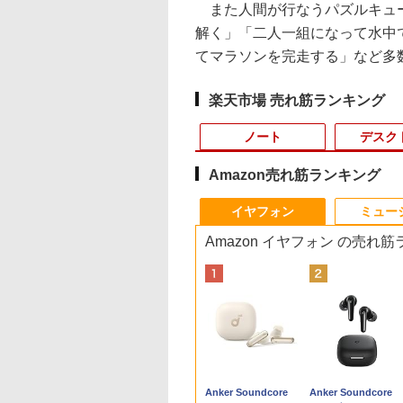
また人間が行なうパズルキュー
解く」「二人一組になって水中
てマラソンを完走する」など多
楽天市場 売れ筋ランキング
ノート
デスク
Amazon売れ筋ランキング
10
10
10
1
1
1
1
2
2
2
2
イヤフォン
ミュー
Amazon イヤフォン の売れ
式・直販】ゲーミング デスクトップパソコ
2,500円OFF&P2倍
間限定5%OFFク
0日後に英語がもの
中古ノートパソコン イ
JAPANNEXT 23.8イン
ゼンリン住宅地図 B4
Amazon(アマゾン) タ
【★最大100%ポイン
【中古良品】【安心保
おしりたんていファイ
【台数限定価格】＼ 
【タッチ式選べる 携
[新品]ドラゴンボー
「3500U/4300Uよ
vo LOQ Tower 26ADR10 GeForce RTX
8世代 office付き
 8/12 10時ま
る1日10分 ネイ
ンテル Celeron Core
チ IPSパネル搭載
判 千葉県 船橋市
ブレットPC New Fire
ト】【Win11正式対応】
証】Princeton 21.5型
ル（既刊15巻） （0）
最大2000円OFFク
式】モバイルモニタ
[新書版/新装版](1-4
い」 NiPoGi ミニpc
en 7 8745HX メモリ 16GB SSD 512GB
天1位 三冠獲得｜
 ゲーミングモニタ
ブ英語書き写し [
i5 Windows11 Pro
165Hz/1ms(MPRT)対
2（西） 発行年月
Max 11(2023年発売) グ
富士通 ESPRIMO D588/
ワイドカラー液晶ディ
ン★／【楽天週間1
14インチ フルHD IP
全巻) 全巻セット
Ryzen Embedded
￥19,800
送料無料 1年保証【NortonP】
特典付き｜最大
モニター 27インチ
ット・リンゼイ ]
Office 2024付き メモ
応 フルHD(1920×1080)
202602 12204B11L
レー B0B2SD8BVX
第8世代 Corei5/メモ
スプレイ PTFWDE-
中古 ノートパソコン
パネル 非光沢 タッ
R2544初登場
,800
,780
980
￥11,980
￥17,980
￥31,680
￥19,980
￥29,800
￥4,050
￥13,500
￥11,999
￥20,328
￥33,800
日保証｜Core i5 第
Hz 180hz WQHD
リ4GB/8GB/16GB選択
解像度 ゲーミングモニ
［11型 /Wi-Fiモデル /
リ:8GB/16GB/32GB/SSD:256GB/512GB/1
22W / PTFBDE-22W ブ
古ノートpc/第8世代
式/非タッチ式選択可
8GB+256GB 4TB
Anker Soundcore
Anker Soundcore
代｜中古ノートパ
ッカーレス 27型
可 SSD128GB/1TB選
ター(ピンク) JN-
ストレージ：64GB］
3.1/DP/DisplayPort/DVI/Wi-
ラック/ ホワイト色 ス
office付き/SSD 512
Type-C対応 HDMI
可 mini pc