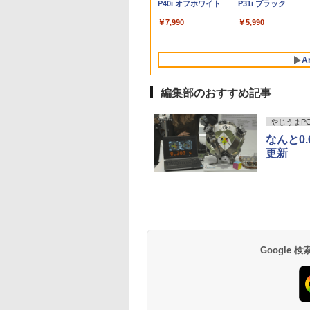
P40i オフホワイト
P31i ブラック
ン Windows11
ーライトカット ノ
択可 15.6型 テンキー
IPS238G165F-HSP-PK
B0B2SD8BVX [振込不
fi/2画面出
ピーカー搭載 プリンス
メモリ16GB/Core i5
VESA対応 モニター 
Windows11 Pro 動
ice付き｜15.6型 テ
レア HDMI
ビジネス 在宅勤務 学
HDMI DP sRGB:100%
可]
力/Windows11/Windows10/Office/
トン
8世代/ノートパソコ
ち運び サブディスプ
より高速 4K×3画面
￥7,990
￥5,990
ー付き｜ノートパ
ptive-Sync ブラッ
生向け 初期設定不要
HDR PS5 フル
中古 デスクトップ デス
Windows11/おまか
イ デュアルモニター
力 ミニパソコン
ンWindows11 第8
MAXZEN
店長おまかせ中古厳選
HD:120Hz接続 高さ調
クトップPC
パソコン/WIFI/激安
レワーク ミニPC対
HDMI2.0+DP1.4 静
｜ノートパソコン
M27IC02 マクスゼ
ノートPC ノート パソ
整 ピボット(縦回転)
ソコン/15.6インチ 
EVICIV
性 小型pc 豊富な端
A
ソコン｜PC｜中古
コン 中古PC 在宅ワー
HDMIケーブル同梱(ホ
ノートPC
Type-C USB3.2 有
ク オフィス 中古
ワイト)【2年保証】
LAN WIFI5/BT4.2
編集部のおすすめ記事
力 オフィス/学習向
P2
やじうまPC 
なんと0
更新
BRUCE WAYNE feat.
【Amazon.co.jp限
薬屋のひとりごと 17
BRUCE WAYNE feat
by Amazon 天然水
異世界居酒屋「の
Flo Milli, ATL Jacob
定】 い・ろ・は・す
巻 (デジタル版ビッグ
Flo Milli, ATL Jacob
ラベルレス 500ml
ぶ」(22) (角川コミッ
[Explicit]
2L PET ラベルレス
ガンガンコミックス)
[Explicit]
×24本 富士山の天然
クス・エース)
×8本
水 バナジウム含有 
￥250
￥1,112
￥770
￥250
￥1,380
￥832
Google
ミネラルウォーター
ペットボトル 静岡県
産 500ミリリットル
(Smart Basic)