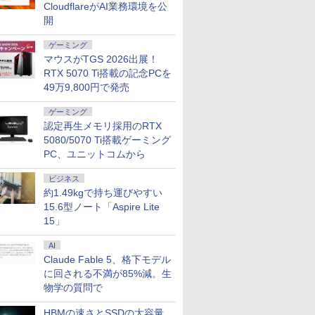
CloudflareがAI業務環境を公
 zoom
VHU5864JP
Adaptive-Sync
8GB 選べる】【SSD
ネル 自立スタンド サブ
ソコン Windows11
ブルーライトカット ノ
択可 15.
IPS238G1
開
 14.1
MJM27IC03-Q144 マク
512GB 256GB 選べ
モニター 100%sRGB
office付き｜15.6型 テ
ングレア HDMI
ビジネス 
HDMI DP 
eron メモ
スゼン xp10n
る】【Windows11 &
FreeSync HDR Type-C
ンキー付き｜ノートパ
Adaptive-Sync ブラッ
生向け 初
HDR PS5
ゲーミング
TB(最大)
Win10 選べる】 【中古
HDMI テレワーク
ソコンWindows11 第8
ク MAXZEN
店長おまか
HD:120H
リービジ
マウスがTGS 2026出展！
パソコン中古PC】
世代｜ノートパソコン
MGM27IC02 マクスゼ
ノートPC 
整 ピボット
プレゼント
Webカメラ付き 無線
｜パソコン｜PC｜中古
ン
コン 中古P
HDMIケー
RTX 5070 Ti搭載の記念PCを
Wi-Fi付き Office付き
PC
ク オフィ
ワイト)【
49万9,800円で発売
ゲーミング
認定再生メモリ採用のRTX
5080/5070 Ti搭載ゲーミング
PC、ユニットコムから
ビジネス
約1.49kgで持ち運びやすい
15.6型ノート「Aspire Lite
15」
AI
Claude Fable 5、格下モデル
に回される不満が85%減。生
物学の質問で
HBMの速さとSSDの大容量