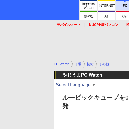
モバイルノート
NUC/小型パソコン
M
SSD
キーボード
マウス
PC Watch
市場
技術
その他
やじうまPC Watch
Select Language
▼
ルービックキューブを0
発