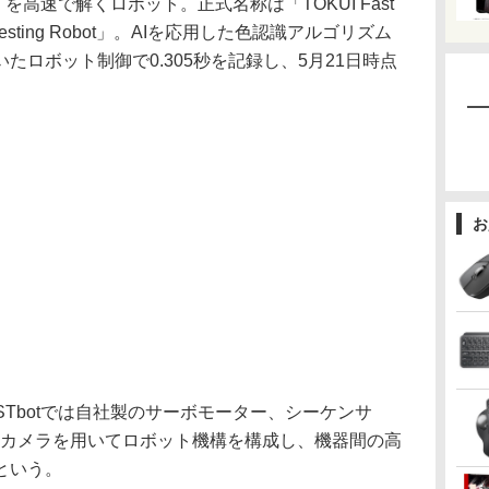
高速で解くロボット。正式名称は「TOKUI Fast
otion Testing Robot」。AIを応用した色認識アルゴリズム
たロボット制御で0.305秒を記録し、5月21日時点
お
STbotでは自社製のサーボモーター、シーケンサ
、カメラを用いてロボット機構を構成し、機器間の高
という。