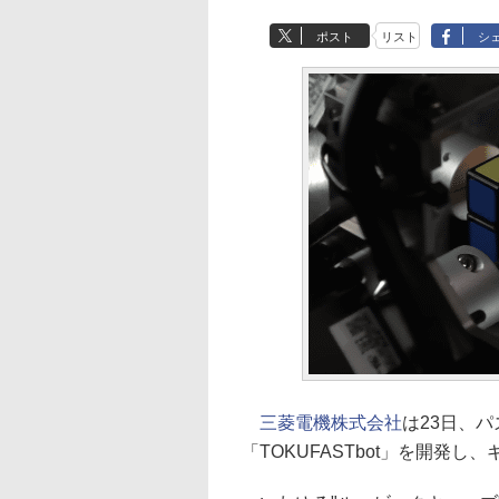
ポスト
リスト
シ
三菱電機株式会社
は23日、
「TOKUFASTbot」を開発