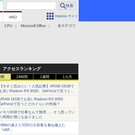
Impress サイト
全カテゴリ
CPU
Microsoft Office
アクセスランキング
時間
24時間
1週間
1カ月
【今すぐ読みたい！人気記事】VRAM 16GBで
も安いRadeon RX 9000、GeForceで言うとど
のぐらいの性能？ - PC Watch
VRAM 16GBでも安いRadeon RX 9000、
GeForceで言うとどのぐらいの性能？
メモリ8GBで仕事なんて無理……そう思ってい
た時期が僕にもありました
HBMの速さとSSDの大容量を兼ね備えた
「HBF」