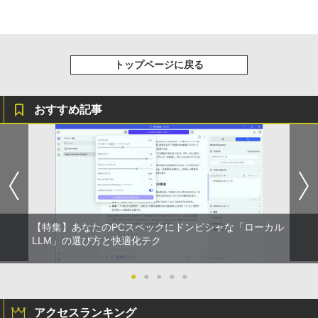
トップページに戻る
おすすめ記事
【特集】あなたのPCスペックにドンピシャな「ローカル
LLM」の選び方と快適化テク
●
●
●
●
●
アクセスランキング