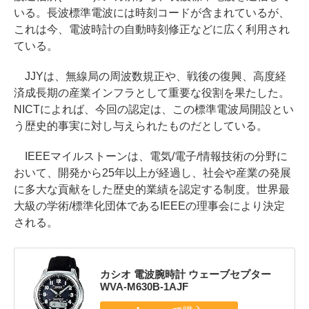
いる。長波標準電波には時刻コードが含まれているが、
これは今、電波時計の自動時刻修正などに広く利用され
ている。
JJYは、無線局の周波数規正や、戦後の復興、高度経
済成長期の産業インフラとして重要な役割を果たした。
NICTによれば、今回の認定は、この標準電波局開設とい
う歴史的事実に対し与えられたものだとしている。
IEEEマイルストーンは、電気/電子/情報技術の分野に
おいて、開発から25年以上が経過し、社会や産業の発展
に多大な貢献をした歴史的業績を認定する制度。世界最
大級の学術/標準化団体であるIEEEの理事会により決定
される。
カシオ 電波腕時計 ウェーブセプター
WVA-M630B-1AJF