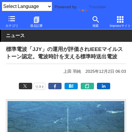
Powered by
Translate
PC Watch
市場
技術
その他
カテゴリ
過去記事
検索
Impressサイト
ニュース
標準電波「JJY」の運用が評価されIEEEマイルス
トーン認定。電波時計を支える標準時送出電波
上田 羽純
2025年12月2日 06:03
リスト