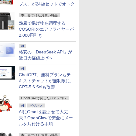
プス」が24袋セットでオトク
本日みつけたお買い得品
熱風で揚げ物を調理する
COSORIのエアフライヤーが
2,000円引き
AI
格安の「DeepSeek API」が
近日大幅値上げへ
AI
ChatGPT、無料プランもテ
キストチャットが無制限に。
GPT-5.6 Solも改善
OpenClawで試したいアレコレ
AI
ビジネス
AIにGmailを読ませて大丈
夫？OpenClawで安全にメー
ルを片付ける手順
本日みつけたお買い得品