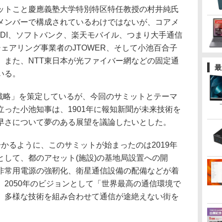
トこと慶應義塾大学特別特区特任教授の村井純氏
メンバーで構成されているわけではないが、コアメ
DDI、ソフトバンク、楽天モバイル、つまり大手通信
ェアリング事業者のJTOWER、そして小池百合子
、また、NTT東日本が光ファイバー網などの固定通
最
いる。
京戦略」を策定しているが、今回のサミットとテーマ
った小池知事は、1901年に報知新聞が未来技術を
早さについて夢のある展望を議論したいとした。
かるように、このサミットが始まったのは2019年
として、都のアセット(施設)の基地局設置への開
非常用電源の強靭化、衛星通信設備の配備などが着
2050年のビジョンとして「世界最高の通信環境で
、多様な技術を組み合わせて通信が途絶えない街を