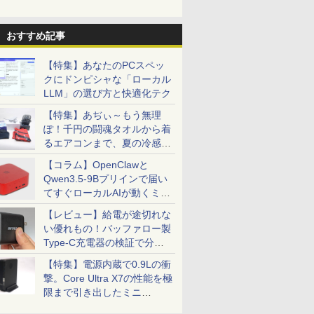
おすすめ記事
【特集】あなたのPCスペッ
クにドンピシャな「ローカル
LLM」の選び方と快適化テク
【特集】あぢぃ～もう無理
ぽ！千円の闘魂タオルから着
るエアコンまで、夏の冷感グ
ッズ一挙紹介
【コラム】OpenClawと
Qwen3.5-9Bプリインで届い
てすぐローカルAIが動くミニ
PC「SER9 Pro」
【レビュー】給電が途切れな
い優れもの！バッファロー製
Type-C充電器の検証で分か
ったこと
【特集】電源内蔵で0.9Lの衝
撃。Core Ultra X7の性能を極
限まで引き出したミニ
PC「GPD BOX」