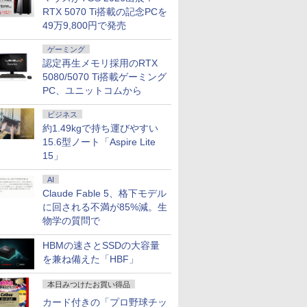
RTX 5070 Ti搭載の記念PCを
49万9,800円で発売
ゲーミング
認定再生メモリ採用のRTX
5080/5070 Ti搭載ゲーミング
PC、ユニットコムから
ビジネス
約1.49kgで持ち運びやすい
15.6型ノート「Aspire Lite
15」
AI
Claude Fable 5、格下モデル
に回される不満が85%減。生
物学の質問で
HBMの速さとSSDの大容量
を兼ね備えた「HBF」
本日みつけたお買い得品
カード付きの「プロ野球チッ