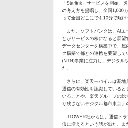
「Starlink」サービスを開
の考え方を提唱し、全国1,00
って全国どこにでも10分で駆
また、ソフトバンクは、AIエー
とがサービスの核になると展望
データセンターを構築中で、屋内
ク構築で都との連携を要望してい
(NTN)事業に注力し、デジタ
た。
さらに、楽天モバイルは基地局
通信の有効性を認識しているとし
いることや、楽天グループの総
り残さないデジタル都市東京」
JTOWER社からは、通信トラフ
倍に増えるという話が出た。ま