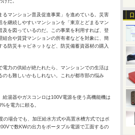
わけだ。
るマンション普及促進事業」を進めている。災害
活を継続しやすいマンションを「東京とどまるマン
普及を図っているのだ。この事業を利用すれば、登
理組合や賃貸マンションの所有者などを対象に、簡
する防災キャビネットなど、防災備蓄資器材の購入
電力の供給が絶たれたら、マンションでの生活は
るのも難しいかもしれない。これが都市部の悩み
給湯器やガスコンロは100V電源を使う高機能機は
00%を電力に頼る。
度の場合でも、加圧給水方式や高置水槽方式ではポ
00Vで数KWの出力をポータブル電源で工面するの