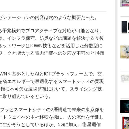
ンテーションの内容は次のような概要だった。
よる予兆検知でプロアクティブな対応が可能となり、
給、インフラ保守、防災などの課題を解決する今後
ネットワークはIOWN技術などを活用した分散型に
ワークと増大する電力消費への対応が不可欠と指摘
WNを基盤としたAIとICTプラットフォームで、交
を省エネルギーで最適化するスマートシティの実現
運転に不可欠な遠隔監視において、スライシング技
に取り組んでいるという。
ンフラとスマートシティの2層構造で未来の東京像を
ートウェイへの本社移転を機に、人の流れを予測し
に生かそうとしているほか、5Gに加え、衛星通信