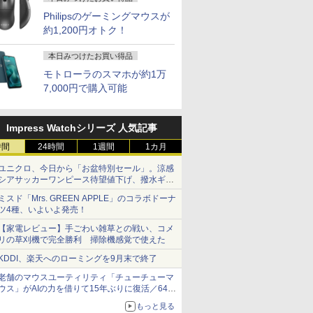
Philipsのゲーミングマウスが
約1,200円オトク！
本日みつけたお買い得品
モトローラのスマホが約1万
7,000円で購入可能
Impress Watchシリーズ 人気記事
時間
24時間
1週間
1カ月
ユニクロ、今日から「お盆特別セール」。涼感
シアサッカーワンピース待望値下げ、撥水ギア
ショーツは1990円に
ミスド「Mrs. GREEN APPLE」のコラボドーナ
ツ4種、いよいよ発売！
【家電レビュー】手ごわい雑草との戦い、コメ
リの草刈機で完全勝利 掃除機感覚で使えた
KDDI、楽天へのローミングを9月末で終了
老舗のマウスユーティリティ「チューチューマ
ウス」がAIの力を借りて15年ぶりに復活／64bit
化、Windows 10/11、「Chrome」も走り回
もっと見る
る。復活記念で2026年末まで500円