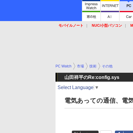
モバイルノート
NUC/小型パソコン
M
SSD
キーボード
マウス
PC Watch
市場
技術
その他
山田祥平のRe:config.sys
Select Language
▼
電気あっての通信、電