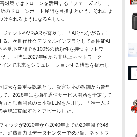
始。災害対策ではドローンを活用する「フェーズフリー」
0カ所のドローンポート展開を目指すという。それによ
けつけられるようになるらしい。
ジェントやVR/ARが普及し、「AIとつながる」こ
する。次世代社会デジタルインフラとして高性能AI
や地下空間でも100%の信頼性を持つネットワー
た。同時に2027年頃から非地上ネットワーク
ルツインで未来をシミュレーションする構想を提示し
拡大を最重要課題とし、災害対応の教訓から衛星
て、2026年にも衛星通信サービス開始を予定して
合力と独自開発の日本語LLMを活用し、「誰一人取
の実現に貢献するとアピールした。
ィックが2020年から2040年までの20年間で348
た、消費電力はデータセンターで857倍、ネットワ