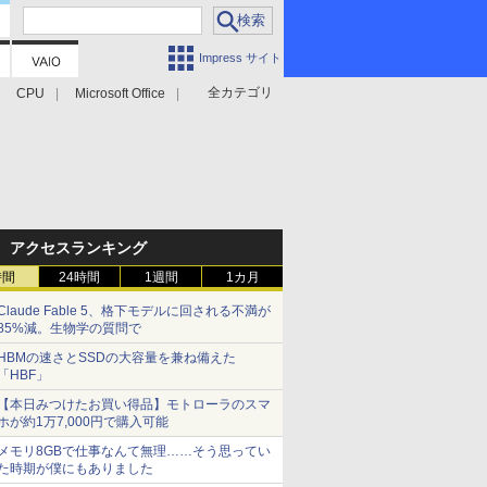
Impress サイト
全カテゴリ
CPU
Microsoft Office
アクセスランキング
時間
24時間
1週間
1カ月
Claude Fable 5、格下モデルに回される不満が
85%減。生物学の質問で
HBMの速さとSSDの大容量を兼ね備えた
「HBF」
【本日みつけたお買い得品】モトローラのスマ
ホが約1万7,000円で購入可能
メモリ8GBで仕事なんて無理……そう思ってい
た時期が僕にもありました