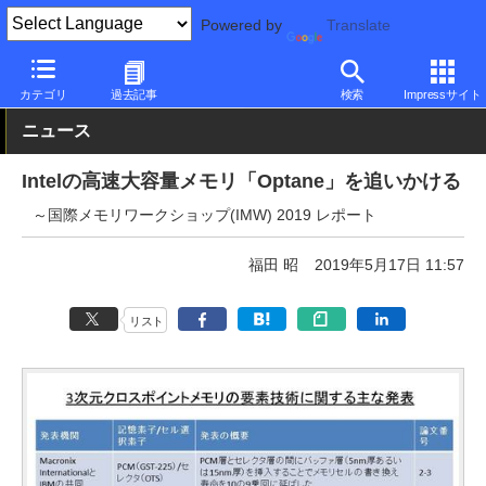
Powered by
Translate
PC Watch
市場
技術
Intel
カテゴリ
過去記事
検索
Impressサイト
ニュース
Intelの高速大容量メモリ「Optane」を追いかける
～国際メモリワークショップ(IMW) 2019 レポート
福田 昭
2019年5月17日 11:57
リスト