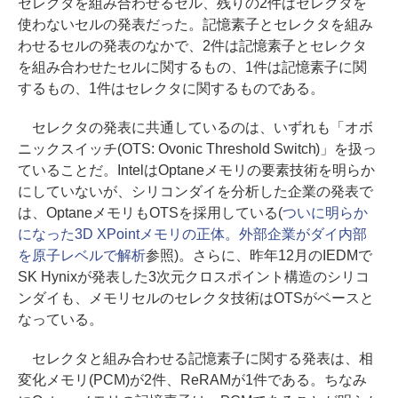
セレクタを組み合わせるセル、残りの2件はセレクタを
使わないセルの発表だった。記憶素子とセレクタを組み
わせるセルの発表のなかで、2件は記憶素子とセレクタ
を組み合わせたセルに関するもの、1件は記憶素子に関
するもの、1件はセレクタに関するものである。
セレクタの発表に共通しているのは、いずれも「オボ
ニックスイッチ(OTS: Ovonic Threshold Switch)」を扱っ
ていることだ。IntelはOptaneメモリの要素技術を明らか
にしていないが、シリコンダイを分析した企業の発表で
は、OptaneメモリもOTSを採用している(
ついに明らか
になった3D XPointメモリの正体。外部企業がダイ内部
を原子レベルで解析
参照)。さらに、昨年12月のIEDMで
SK Hynixが発表した3次元クロスポイント構造のシリコ
ンダイも、メモリセルのセレクタ技術はOTSがベースと
なっている。
セレクタと組み合わせる記憶素子に関する発表は、相
変化メモリ(PCM)が2件、ReRAMが1件である。ちなみ