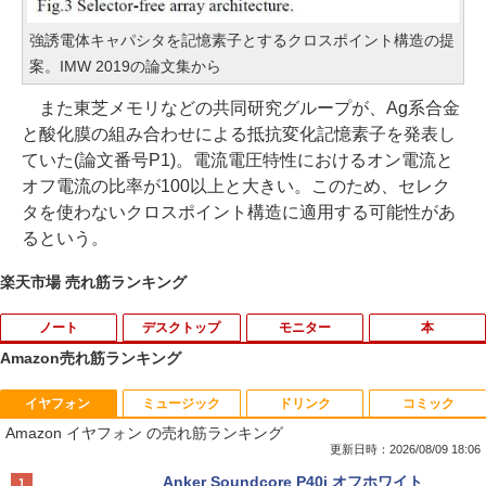
強誘電体キャパシタを記憶素子とするクロスポイント構造の提
案。IMW 2019の論文集から
また東芝メモリなどの共同研究グループが、Ag系合金
と酸化膜の組み合わせによる抵抗変化記憶素子を発表し
ていた(論文番号P1)。電流電圧特性におけるオン電流と
オフ電流の比率が100以上と大きい。このため、セレク
タを使わないクロスポイント構造に適用する可能性があ
るという。
楽天市場 売れ筋ランキング
ノート
デスクトップ
モニター
本
Amazon売れ筋ランキング
イヤフォン
ミュージック
ドリンク
コミック
【マラソンP5倍/10%オフクーポン】中古
[台数限定★特別価格] デスクトップパソ
モニター 27インチ hdmi PCモニター 10
【特典】GIANNA HOMMES ISSUE05 co
1
1
1
1
Amazon イヤフォン の売れ筋ランキング
ノートパソコン HP ProBook 450 G7 第
コン ★店長おまかせ 最新 Windows11
0Hz 27型 1ソコンモニター ディスプレイ
ver 山中柔太朗(B4サイズ両面ピンナッ
10世代 Core i5 メモリ16GB SSD256GB
第六世代 Corei3 第七世代 第八世代 Core
フルHD FHD VAパネル 非光沢 スリムベ
プ)
更新日時：2026/08/09 18:06
Bluetooth HDMI カメラ Wi-Fi 15.6イン
i5 変更可能 高速SSD128GB メモリ4GB
ゼル 液晶モニター vesa対応 壁掛け アー
Anker Soundcore P40i オフホワイト