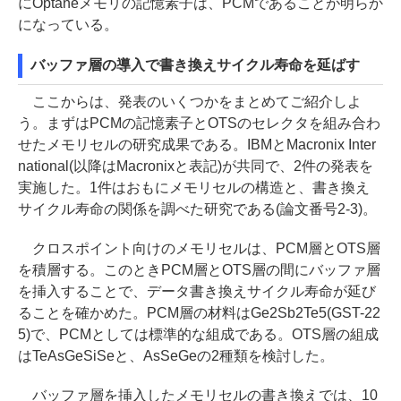
にOptaneメモリの記憶素子は、PCMであることが明らか
になっている。
バッファ層の導入で書き換えサイクル寿命を延ばす
ここからは、発表のいくつかをまとめてご紹介しよ
う。まずはPCMの記憶素子とOTSのセレクタを組み合わ
せたメモリセルの研究成果である。IBMとMacronix Inter
national(以降はMacronixと表記)が共同で、2件の発表を
実施した。1件はおもにメモリセルの構造と、書き換え
サイクル寿命の関係を調べた研究である(論文番号2-3)。
クロスポイント向けのメモリセルは、PCM層とOTS層
を積層する。このときPCM層とOTS層の間にバッファ層
を挿入することで、データ書き換えサイクル寿命が延び
ることを確かめた。PCM層の材料はGe2Sb2Te5(GST-22
5)で、PCMとしては標準的な組成である。OTS層の組成
はTeAsGeSiSeと、AsSeGeの2種類を検討した。
バッファ層を挿入したメモリセルの書き換えでは、10