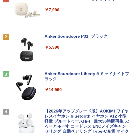
チ Windows 11 Pro 送料無料 保証付き
USB3.0 DVDドライブ 富士通/NEC/DEL
ム取付可 アイリスオーヤマ LUCA 液晶デ
￥2,200
L/HP等 PC 本体 中古パソコン 中古PC W
ィスプレイ ILD-D27FHT-B *
￥7,990
in11 オフィス WPS Office 格安 中古
￥33,800
￥14,800
￥9,980
2026年度版 英検準2級 過去6回全問題集
2
[ 旺文社 ]
【週末限定999円クーポン！】 中古パソ
2
Anker Soundcore P31i ブラック
コン 中古 ノートパソコン Office付き 特
【16%OFF！8/11 1:59まで】AOPEN ゲ
￥1,870
2
価 Webカメラ 高解像度 テンキー 初期設
【訳あり品】中古パソコン | NEC | Mate
ーミングモニター 23.8インチ IPS フル
2
￥5,990
定済み すぐ使える Windows11 Pro 富士
MKM34B-1 | Windows11 | デスクトップ
HD 非光沢 200Hz (144Hz 165Hz 対応) 0.
通 LIFEBOOK A579/A Core i5 8GB 15.6
| 一年保証 | 第7世代 | Core i5 7500 3.4
5ms sRGB 99% AMD FreeSync Premiu
インチ 中古 パソコン ノートパソコン
(〜最大3.8)GHz | MEM:8GB | SSD:256G
m HDR10 HDMI 2.0 DisplayPort 1.2 ス
B | DVD-ROM | 無線LAN:あり | Win11Pr
ピーカー・ヘッドフォン端子搭載 ゼロフ
月刊少女野崎くん（18）特装版 セレク
3
o64bit
レーム スピーカー搭載 VESA 24KG3YX1
￥34,000
ト小冊子「堀と鹿島編」付き （SEコミッ
bmipx
Anker Soundcore Liberty 5 ミッドナイトブ
クスプレミアム） [ 椿いづみ ]
ラック
￥10,000
￥14,980
￥1,650
￥14,990
【新品】【楽天1位！】ノートパソコン
3
新品第13世代CPU搭載ノートPC Office
付きノートパソコン 初心者向け Window
【クーポン使用で48,260円 8/2～10】タ
3
s11 初期設定済 Webカメラ zoom 日本語
ッチパネル・WEBカメラ・第10世代i5・
2026夏登場★Switch2ドック不要 モバイ
3
1OC Vol.7 （TJMOOK）
4
キーボード 14.1型 Intel Celeron メモリ
16GB・SSD256GB｜Office付き｜DELL
ル ゲーミングモニター 16インチ 144Hz /
【2026年アップグレード版】AOKIMI ワイヤ
8GB SSD1TB(最大) 大容量バッテリービ
OptiPlex 3280 AIO｜21.5型 IPSフルHD
120Hz /60Hz 2k 15.6インチ タッチパネ
レスイヤホン bluetooth イヤホン V12 小型
￥1,650
ジネス 大学生 プレゼント 学生向け
｜Windows11 Pro｜NVMe SSD 256GB
ル 撥水加工ケース スタンド 非光沢 薄型
軽量 ブルートゥースHi-Fi 最大36時間再生 ぶ
｜DVD±RW｜Wi-Fi 6・5GHz対応｜Blue
軽量 VESA ポータブル ps5/Mac/switch/
るーとゅーす コードレス ENCノイズキャン
tooth｜一体型デスクトップパソコン｜
2対応 スピーカー内蔵 kksmart
セリング 自動ペアリング Type-C充電 マイク
￥29,800