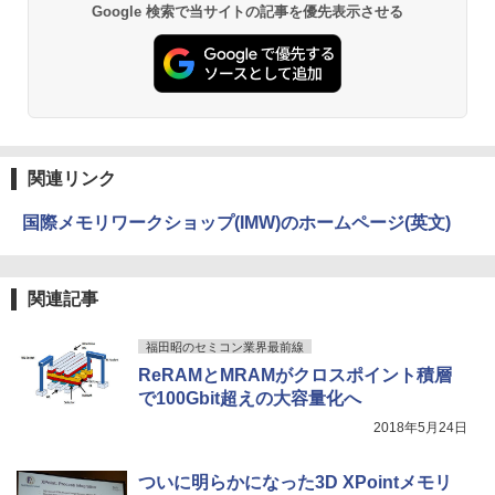
BRUCE WAYNE feat. Flo Milli, ATL Jacob
by Amazon 天然水 ラベルレス 500ml ×24本
異世界居酒屋「のぶ」(22) (角川コミックス・
Google 検索で当サイトの記事を優先表示させる
￥55,000
[Explicit]
富士山の天然水 バナジウム含有 水 ミネラル
エース)
ウォーター ペットボトル 静岡県産 500ミリリ
ットル (Smart Basic)
￥250
￥832
￥1,380
見知らぬ糸
ONE PIECE モノクロ版 115 (ジャンプコミッ
クスDIGITAL)
by Amazon 炭酸水 ラベルレス 500ml ×24本
関連リンク
強炭酸水 ペットボトル 500ミリリットル (Sm
￥250
art Basic)
￥594
国際メモリワークショップ(IMW)のホームページ(英文)
￥1,625
On My Road (Stadium ver.)
HUNTER×HUNTER モノクロ版 39 (ジャンプ
関連記事
コミックスDIGITAL)
by Amazon 天然水ラベルレス 2L×9本
￥250
￥572
￥1,117
福田昭のセミコン業界最前線
ReRAMとMRAMがクロスポイント積層
で100Gbit超えの大容量化へ
On My Road (Stadium ver.)
スーパーの裏でヤニ吸うふたり 9巻 (デジタル
2018年5月24日
版ビッグガンガンコミックス)
【Amazon.co.jp限定】 伊藤園 磨かれて、澄
みきった日本の水 2L 8本 ラベルレス [ ケース
￥250
ついに明らかになった3D XPointメモリ
] [ 水 ] [ ペットボトル ] [ 箱買い ] [ ストック
￥810