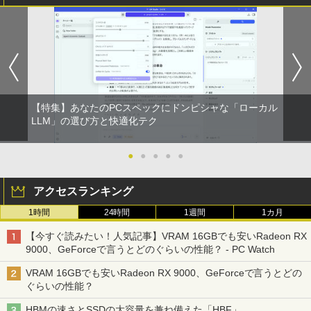
【特集】あなたのPCスペックにドンピシャな「ローカル
LLM」の選び方と快適化テク
●
●
●
●
●
アクセスランキング
1時間
24時間
1週間
1カ月
【今すぐ読みたい！人気記事】VRAM 16GBでも安いRadeon RX
9000、GeForceで言うとどのぐらいの性能？ - PC Watch
VRAM 16GBでも安いRadeon RX 9000、GeForceで言うとどの
ぐらいの性能？
HBMの速さとSSDの大容量を兼ね備えた「HBF」