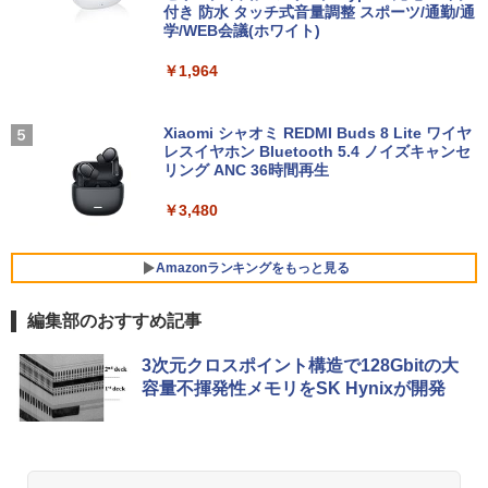
中古PC 180日保証
付き 防水 タッチ式音量調整 スポーツ/通勤/通
学/WEB会議(ホワイト)
￥11,999
￥50,800
改訂版 本当の自由を手に入れる お金
5
￥1,964
【週末限定999円OFF！】 中古パソコン
の大学 [ 両＠リベ大学長 ]
4
中古 ノートパソコン Office付き 第10世
代 薄型 国内メーカー 持ち運び Window
モニター 21.5インチ/23.8インチ/27イン
4
￥1,650
s11 Pro NEC LaVie GN164H8LN Core i
【クーポン使用で53,960円 8/2〜10迄】
チ フルhd 高画質 100Hz VA ノングレア
Xiaomi シャオミ REDMI Buds 8 Lite ワイヤ
4
5 8GB 13.3インチ 中古 パソコン ノート
WEBカメラ・第11世代i5・16GB・SSD2
非光沢 スピーカー内蔵 3年保証 ディスプ
レスイヤホン Bluetooth 5.4 ノイズキャンセ
パソコン
56GB｜Office付き｜DELL OptiPlex 54
レイ パソコンモニター PCモニター フル
リング ANC 36時間再生
90 AIO｜23.8型 IPSフルHD｜Core i5-11
ハイビジョン 21インチ 液晶モニター ア
500T｜Windows11 Pro｜NVMe SSD 25
イリスオーヤマ DT-JF *
￥39,999
￥3,480
6GB｜Wi-Fi 6・5GHz対応｜Bluetooth
5.1｜Type-C｜DVD±RW｜一体型PC｜中
￥11,980
古パソコン
Amazonランキングをもっと見る
ノートパソコン 中古 15.6型 HP ProBoo
5
￥56,800
k 250 G7シリーズ 第8世代 Core i5 メモ
編集部のおすすめ記事
リ8GB SSD256B+HDD500GB Windows
kksmart モバイルモニター 自立型 タッ
5
11 Office搭載
チパネル 15.6インチ 軽量770g 収納ケー
BRUCE WAYNE feat. Flo Milli, ATL Jacob
【Amazon.co.jp限定】 い・ろ・は・す 2L P
薬屋のひとりごと 17巻 (デジタル版ビッグガ
ス付 縦置き 背面端子 1920x1080FHD 非
3次元クロスポイント構造で128Gbitの大
[Explicit]
ET ラベルレス ×8本
ンガンコミックス)
【期間限定P15倍+最大10%OFFクーポ
光沢IPSパネル VESA対応 モバイルディ
￥39,800
5
容量不揮発性メモリをSK Hynixが開発
ン】 【3年保証】APPLE アップル MAC
スプレイ ポータブルモニターType-C/mi
MINI SSD256GB メモリ8GB APPLE Ma
niHDMI PS5/XBOX/Switch/PC/Macなど
￥250
￥1,112
￥770
c OS X 中古 アウトレット 返品 送料無料
対応 GT-156
中古デスクトップパソコン 中古パソコン
デスクトップパソコン デスクトップ PC
￥16,999