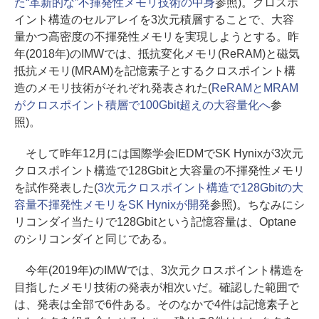
た“革新的な”不揮発性メモリ技術の中身
参照)。クロスポ
イント構造のセルアレイを3次元積層することで、大容
量かつ高密度の不揮発性メモリを実現しようとする。昨
年(2018年)のIMWでは、抵抗変化メモリ(ReRAM)と磁気
抵抗メモリ(MRAM)を記憶素子とするクロスポイント構
造のメモリ技術がそれぞれ発表された(
ReRAMとMRAM
がクロスポイント積層で100Gbit超えの大容量化へ
参
照)。
そして昨年12月には国際学会IEDMでSK Hynixが3次元
クロスポイント構造で128Gbitと大容量の不揮発性メモリ
を試作発表した(
3次元クロスポイント構造で128Gbitの大
容量不揮発性メモリをSK Hynixが開発
参照)。ちなみにシ
リコンダイ当たりで128Gbitという記憶容量は、Optane
のシリコンダイと同じである。
今年(2019年)のIMWでは、3次元クロスポイント構造を
目指したメモリ技術の発表が相次いだ。確認した範囲で
は、発表は全部で6件ある。そのなかで4件は記憶素子と