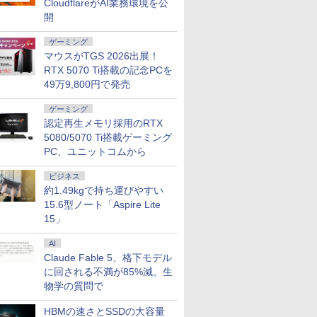
CloudflareがAI業務環境を公
開
ゲーミング
マウスがTGS 2026出展！
kPad
でポイント100％還元の
ラソ開催
ーローア
Amazon(アマゾン) タ
ドカベン 全巻（1-48
MAXZEN モニター 27
「28%クーポンで97,848円」GEEKOM
中古 ノートパソコン
【VRR対応・240Hzの
アンと幸福 （光文社文
中古ノートパソコン 富
【新品】 ハイキュ
【タッチ機能】モバイ
【エントリーでポイント10
【期間限定
愛蔵版シグ
Type-C
RTX 5070 Ti搭載の記念PCを
-8130U
tec ミニPC AMD
.5%還元】
2巻 全巻)
ブレットPC New Fire
巻セット・完結）水島
インチ 144Hz WQHD
A7 Max ミニPC AMD Ryzen 9 7940HS
12.5インチ Corei5 第6
速さを体感せよ】黒/白
庫） [ 坂木司 ]
士通 LIFEBOOK A577
ー！！ 全巻 1巻-45巻
ルモニター 15.6インチ
チャンス】GMKtec ミニpc
10%OFF
+魔剣豪鬼
ーミングモニ
49万9,800円で発売
640HS 6コア12スレッド
4型
Max 11(2023年発売) グ
新司【2週間以内発送】
FastIPS HDMI2.0
搭載【8745HS/H255より上位】
世代 最大SSD512G 最
ゲーミングモニター
第7世代 Core i5
セット 完結 古舘 春一
フルHD 100%sRGB
Ryzen7 8845HS MAX5.1
【3年保証
蔵セット [
インチ US
￥990
 15.6イン
DDR5 32GB/最大128GB
/100hz ゲ
レー B0B2SD8BVX
DP1.4 sRGB100％ フ
Radeon 780M(単体GPU級性能)｜
大メモリ16G WPS
240Hz モニター 23.8イ
Windows11 Pro WPS
集英社 ジャンプコミッ
IPSパネル タッチパネ
スレッド Oculink DDR5 32
TOSHIBA
65W給電 2
ゲーミング
￥19,980
￥24,780
￥15,980
￥135,900
￥18,600
￥18,999
￥24,800
￥25,828
￥18,999
￥153,560
￥27,500
￥25,850
￥19,999
WXGA
PCIe3.0 M.2 2280
ー USB
［11型 /Wi-Fiモデル /
リッカーレス ブルー
128GB DDR5拡張可能｜USB4×2｜4画
office付き Windows11
ンチ FHD 1080p 非光沢
Office 2024付き メモ
クス バレーボール 日
ル対応 Type-C対応
4.0 M.2 2280 SSD Window
DYNABO
165Hz 14
認定再生メモリ採用のRTX
ndows11
×8TB USB4
応 HDMI
ストレージ：64GB］
ライトカット 非光沢
面8K｜デュアル2.5G LAN｜3年保証｜
初期設定済み HP
IPSパネル pcモニター
リ8GB SSD1TB 15.6型
向 翔陽 影山 飛雄 烏野
miniHDMI VESA対応
Radeon 780M Bluetooth5
DYNABOO
応 白 PC
5080/5070 Ti搭載ゲーミング
【中古】
2 2.5Gbps LAN*2 VESA
答 ㍶モニタ
B0B2SD8BVX [振込不
Adaptive-Sync
Win11 Pro｜在宅/クリエイター/ゲーミ
EliteBook 820G3 WEB
1ms応答 240 / 200 / 180
無線LAN テンキー ビ
高校 漫画 マンガ まん
サブモニター 3年保証
LAN ミニパソコン 4画面 8K 
SSD256G
FreeSync
PC、ユニットコムから
Windows11 Pro 4K 3画
モニター 非
可]
MJM27IC03-Q144 マ
ング向け mini pc 16GB+1TB
カメラ搭載 整備済み ネ
/ 120 / 100 / 60Hz対応
ジネス 在宅勤務 学生
が 全巻セット 【送料
ミニPC対応 テレワー
ーミングPC Minipc 小型p
8GB Core 
1920*108
ra
カー内蔵
クスゼン xp10n
ット閲覧 メール用 初心
狭額縁 薄型 パソコンモ
向け
無料】
ク 在宅勤務 EVICIV
11 Pro 
非光沢 パ
nc/MPRT1ms/VESA
者向け 薄型軽量 持ち便
ニター 24インチ
ット 返品 
ー Switc
ビジネス
ライト軽減
利 中古パソコン ノート
Switch/PS4/5/Xbox/DVD/
古ノートパ
チルト ス
約1.49kgで持ち運びやすい
パソコン中古 ノート
ゲーム機 cocopar
パソコン 
ホワイト kk
15.6型ノート「Aspire Lite
PC 安心保証
ン ノート 
245HCW
15」
OFFICE
AI
Claude Fable 5、格下モデル
に回される不満が85%減。生
物学の質問で
HBMの速さとSSDの大容量