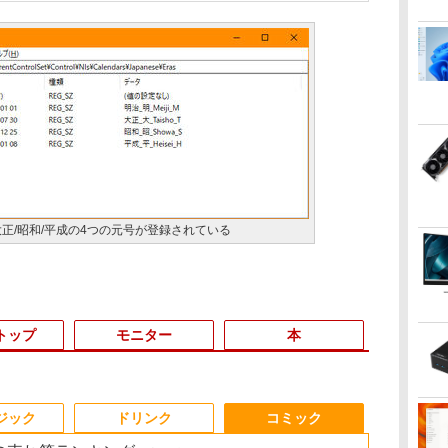
正/昭和/平成の4つの元号が登録されている
トップ
モニター
本
3
3
3
4
4
4
3
5
5
5
6
1
6
6
ジック
ドリンク
コミック