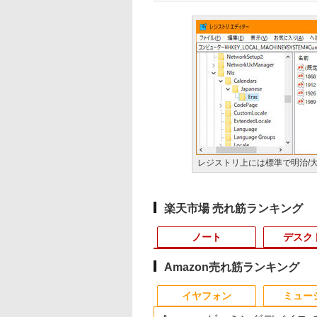
レジストリ上には標準で明治/大
楽天市場 売れ筋ランキング
ノート
デスク
Amazon売れ筋ランキング
3
10
10
10
1
1
1
1
2
2
2
2
イヤフォン
ミュー