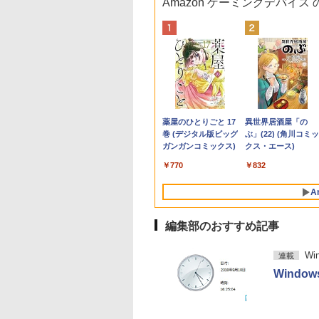
Amazon ゲーミングデバイス
OM
ノートパソコン 富
品】 ハイキュ
タッチ機能】モバイ
【エントリーでポイント100％還元の
【期間限定P15倍+最大
愛蔵版シグルイ 1～7巻
Type-C一本接続！ゲ
■新品■Panasonic
【エントリーでポイント100％還元の
【中古良品】【安心保
月刊少女野崎くん
【期間限定破格金
【超特価】厳選大手
【 限定生産・特典つ
「28
0HS
LIFEBOOK A577
！ 全巻 1巻-45巻
ニター 15.6インチ
チャンス】GMKtec ミニpc AMD
10%OFFクーポン】
+魔剣豪鬼譚 宮本武
ーミングモニター 24.5
Let's note CF-SZ5
チャンス】GMKtec ミニPC AMD
証】PHILIPS 223V5L
（18）特装版 セレク
額！】新生活 新古品
ーカー 液晶モニター
】YUZURU2027 羽
A7 M
代 Core i5
ト 完結 古舘 春一
HD 100%sRGB
Ryzen7 8845HS MAX5.1GHz 8コア 16
【3年保証】東芝
蔵セット [ 南條範夫 ]
インチ USB-C 最大
CF-SZ6 CF-SV1 CF-
Ryzen 5 7640HS 6コア12スレッド
21.5 インチフル HD 液
ト小冊子「堀と鹿島
Win11搭載 パソコン
ークレット 22-23型
結弦カレンダー壁掛
搭載【
dows11 Pro WPS
社 ジャンプコミッ
Sパネル タッチパネ
スレッド Oculink DDR5 32G 1T PCIe
TOSHIBA
65W給電 200Hz
SV2 CF-SV7 CF-SV8
MAX5.0GHz DDR5 32GB/最大128GB
晶モニター HDMI VGA
編」付き （SEコミック
ートパソコンoffice
イド フル
版 [ 能登 直 ]
Rad
,800
,828
8,999
￥153,560
￥27,500
￥25,850
￥19,999
￥4,620
￥91,999
￥4,200
￥1,650
￥9,980
￥4,480
￥5,170
￥135
4画
ice 2024付き メモ
 バレーボール 日
応 Type-C対応
4.0 M.2 2280 SSD Windows11 Pro
DYNABOOK
165Hz 144Hz 120Hz対
CF-SV9 日本語キーボ
Radeon 760M PCIe3.0 M.2 2280
入力 角度調整可能
スプレミアム） [ 椿い
き 初心者向けノート
HD（1920x1080）
128
Anker Soundcore
BRUCE WAYNE feat.
by Amazon 天然水
薬屋のひとりごと 17
Anker Soundcore
BRUCE WAYNE feat
【Amazon.co.jp限
異世界居酒屋「の
証｜
B SSD1TB 15.6型
翔陽 影山 飛雄 烏野
niHDMI VESA対応
Radeon 780M Bluetooth5.2 2.5Gbps
DYNABOOK B65/DN
応 白 PCモニター 1ms
ード
SSD1TB/最大2×8TB USB4
づみ ]
PC 初期設定済 15.6
HDMI指定可 ノング
面8K
P40i オフホワイト
Flo Milli, ATL Jacob
ラベルレス 500ml
巻 (デジタル版ビッグ
P31i ブラック
Flo Milli, ATL Jacob
定】 い・ろ・は・す
ぶ」(22) (角川コミッ
ーミ
LAN テンキー ビ
 漫画 マンガ まん
ブモニター 3年保証
LAN ミニパソコン 4画面 8K k8plus ゲ
SSD256GB メモリ
FreeSync HDR
Bluetooth5.2 2.5Gbps LAN*2 VESA
インテル高速CPU 
ア EIZO IIYAMA 三
Win
[Explicit]
×24本 富士山の天然
ガンガンコミックス)
[Explicit]
2L PET ラベルレス
クス・エース)
ス 在宅勤務 学生
全巻セット 【送料
ニPC対応 テレワー
ーミングPC Minipc 小型pc
8GB Core i5 Windows
1920*1080 フルHD IPS
静音 mini pc Windows11 Pro 4K 3画
ダムで発送 メモリ4
富士通 NEC IO-DAT
ング向け
￥7,990
￥5,990
水 バナジウム含有 水
×8本
】
在宅勤務 EVICIV
11 Pro 中古 アウトレ
非光沢 パソコンモニタ
面出力 M6 Ultra
～ 高速SSD1TB 最大
Dell HP PHILIPS等 
￥250
￥1,380
￥770
￥250
￥1,112
￥832
ミネラルウォーター
ット 返品 送料無料 中
ー Switch対応 VESA
フルHD Webカメラ
晶ディスプレイ【中
ペットボトル 静岡県
古ノートパソコン 中古
チルト スピーカー内蔵
zoom 軽量薄型 無線
古】
A
産 500ミリリットル
パソコン ノートパソコ
ホワイト kksmart HG-
番更新で在庫処分
(Smart Basic)
ン ノート ノートPC
245HCW
編集部のおすすめ記事
OFFICE付き
W
連載
Wind