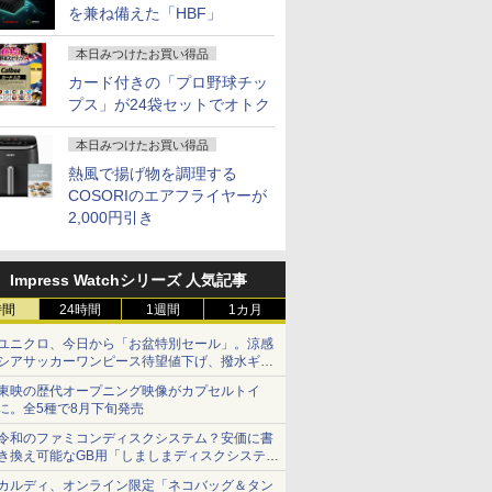
を兼ね備えた「HBF」
本日みつけたお買い得品
カード付きの「プロ野球チッ
プス」が24袋セットでオトク
本日みつけたお買い得品
熱風で揚げ物を調理する
COSORIのエアフライヤーが
2,000円引き
Impress Watchシリーズ 人気記事
時間
24時間
1週間
1カ月
ユニクロ、今日から「お盆特別セール」。涼感
シアサッカーワンピース待望値下げ、撥水ギア
ショーツは1990円に
東映の歴代オープニング映像がカプセルトイ
に。全5種で8月下旬発売
令和のファミコンディスクシステム？安価に書
き換え可能なGB用「しましまディスクシステ
ム」
カルディ、オンライン限定「ネコバッグ＆タン