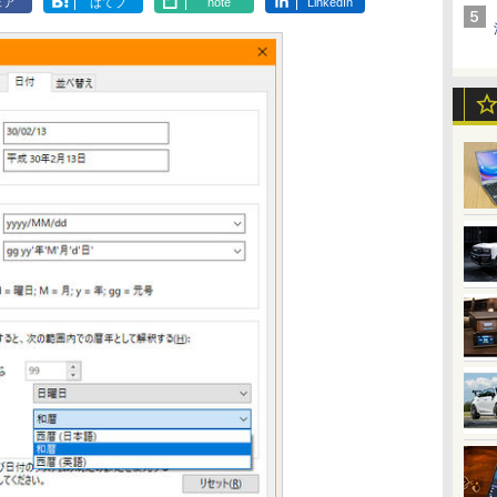
ェア
はてブ
note
LinkedIn