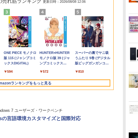
 の売れ筋ランキング
更新日時：2026/08/08 12:06
メ
き
%クーポンで97,848円」GEEKOM
【マラソンP5倍/10%オ
ASUS エイスース 液
給与小六法 令和9年版
往復送料込！パソコン
【1,000円クーポン＋ポ
【3千円以上送料無
【エントリーでポイント100％還元の
Panasonic Let's note
【公式店】 モニター
薬屋のひとりごと 17巻
Lenovo Thin
【エントリー
【お買い物マ
[新品]僕のヒ
 シ
生
ax ミニPC AMD Ryzen 9 7940HS
フクーポン】中古ノー
晶ディスプレイ Eye
[ 一般財団法人 人事
レンタルハイスペック
イント最大31.5%還
料】タッチペンで音が
チャンス】GMKtec ミニpc AMD
CF-SZ6/12.1型FHD /
23.8インチ 144Hz FHD
【電子書籍】[ 日向夏 ]
L580 Core i3
チャンス】GMK
中！P最大31
カデミア (1-4
ノ
ワ
け
8745HS/H255より上位】
トパソコン Dell
Care [ 21.45型 / フル
行政研究所 ]
モデルCore
元！】ゲーミングモニ
聞ける!はじめてずかん
Ryzen7 8845HS MAX5.1GHz 8コア 16
第7世代 Core i3-7100U
pcモニター フリッカー
2.2GHz 8GB
Ryzen 5 7
モニター 27/3
全巻セット
￥770
付
eon 780M(単体GPU級性能)｜
Latitude 7380 第6世代
HD(1920×1080) / ワイ
i7/16G/SSD/カメラ付
ター 23.8インチ フル
1000 英語つき／小学館
スレッド Oculink DDR5 32G 1T PCIe
/中古ノートパソコン
レス FullHD ブルーラ
256GB(SSD)
MAX5.0GHz 
260hz/200hz
,900
￥13,800
￥10,980
￥11,000
￥14,300
￥11,979
￥5,478
￥153,560
￥14,800
￥13,280
￥17,400
￥91,999
￥14,999
￥24,090
GB DDR5拡張可能｜USB4×2｜4画
Core i5 メモリ8GB
ド ] ブラック
き（4週間延長）
HD(1920×1080) IPS
辞典編集部
4.0 M.2 2280 SSD Windows11 Pro
win11 office付・整備
イトカット ノングレア
チ非光沢TN F
Radeon 760M 
ーミングモニタ
.
Anker Soundcore
On My Road
by Amazon 天然水
ONE PIECE モノクロ
【2026年アップグレ
On My Road
by Amazon 炭酸水
HUNTER×HUNTER
Xiaomi シャオミ
BUGS LIFE
コカ・コーラ やかんの
スーパーの裏でヤニ吸
型
レ
｜デュアル2.5G LAN｜3年保証｜
SSD128GB 12.5インチ
VP227HF
【Office2024セット】
144Hz 103%sRGB
Radeon 780M Bluetooth5.2 2.5Gbps
済み品・ メモリ8GB /
ディスプレイ HDMI
1366x768 Wi
SSD1TB/最大2
TYPE-C端子対
Liberty 5 ミッドナイ
(Stadium ver.)
ラベルレス 2L×9本
版 115 (ジャンプコミ
ード版】AOKIMI ワ
(Stadium ver.)
ラベルレス 500ml
モノクロ版 39 (ジャ
REDMI Buds 8 Lite ワ
麦茶 from 爽健美茶 ラ
うふたり 9巻 (デジタル
ラン
菱
11 Pro｜在宅/クリエイター/ゲーミ
フルHD Windows11
インストール済※この
1500:1コントラスト比
LAN ミニパソコン 4画面 8K k8plus ゲ
高速SSD搭載 / Webカ
144hz pcモニター
Pro 64bit 
Bluetooth5.
端子 1ms応
￥250
トブラック
ックスDIGITAL)
イヤレスイヤホン
×24本 強炭酸水 ペッ
ンプコミックス
イヤレスイヤホン
ベルレス
版ビッグガンガンコミ
GB
A
 mini pc 16GB+1TB
Pro カメラ Bluetooth
商品はレンタルです。
300cd 高色精度 低ブル
ーミングPC Minipc 小型pc
メラ / HDMI・VGA /
Adaptive-Sync ブラッ
【20260611】
静音 mini pc 
ー パソコン 
￥250
￥1,117
￥250
bluetooth イヤホン
トボトル 500ミリリ
DIGITAL)
Bluetooth 5.4 ノイズ
650mlPET×24本
ックス)
液
Wi-Fi 送料無料 保証付
販売品ではありませ
ーライト フリッカーフ
WiFi / 超軽量モバイル
ク MAXZEN
面出力 M6 Ult
光沢 スピー
￥14,990
￥594
￥1,964
￥1,625
￥572
￥3,480
￥2,009
￥810
V12 小型軽量 ブルー
ットル (Smart
キャンセリング ANC
き
ん。ご了承下さい。
リー Adative Sync対
ノート ・初期設定不要
MJM24IC01
HDR/Freesy
トゥースHi-Fi 最大
Basic)
36時間再生
 型
応HDMI1.4×2 DP1.2×1
MJM24IC02-F144 マク
対応 ブルー
mazonランキングをもっと見る
36時間再生 ぶるーと
3年保証 KTC H24B9S
スゼン マクスゼン レ
MF27X3A
ゅーす コードレス
ビューCP1000
ENCノイズキャンセ
リング 自動ペアリン
グ Type-C充電 マイ
indows 7 ユーザーズ・ワークベンチ
ク付き 防水 タッチ式
音量調整 スポーツ/通
owsの言語環境カスタマイズと国際対応
勤/通学/WEB会議(ホ
ワイト)