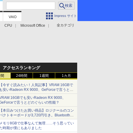
Impress サイト
全カテゴリ
CPU
Microsoft Office
アクセスランキング
時間
24時間
1週間
1カ月
【今すぐ読みたい！人気記事】VRAM 16GBで
も安いRadeon RX 9000、GeForceで言うとど
のぐらいの性能？ - PC Watch
VRAM 16GBでも安いRadeon RX 9000、
GeForceで言うとどのぐらいの性能？
【本日みつけたお買い得品】ロジクールのコン
パクトキーボードが3,720円引き。Bluetoothで3
台接続対応
メモリ8GBで仕事なんて無理……そう思ってい
た時期が僕にもありました