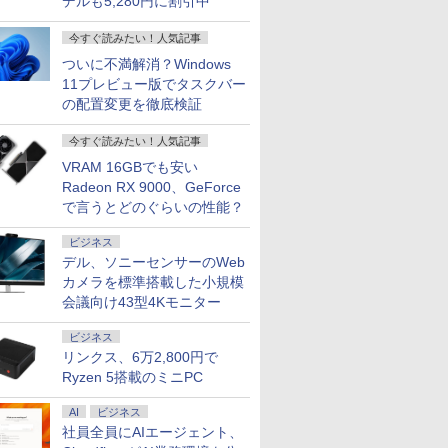
デルも5,280円に割引中
今すぐ読みたい！人気記事
ついに不満解消？Windows
11プレビュー版でタスクバー
の配置変更を徹底検証
今すぐ読みたい！人気記事
VRAM 16GBでも安い
Radeon RX 9000、GeForce
で言うとどのぐらいの性能？
ビジネス
デル、ソニーセンサーのWeb
カメラを標準搭載した小規模
会議向け43型4Kモニター
ビジネス
リンクス、6万2,800円で
Ryzen 5搭載のミニPC
7
7
7
2
8
8
8
9
9
9
3
10
10
10
AI
ビジネス
社員全員にAIエージェント、