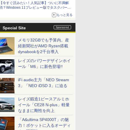
【今すぐ読みたい！人気記事】ついに不満解
消？Windows 11プレビュー版でタスクバーの
配置変更を徹底検証 - PC Watch
もっと見る
Special Site
メモリ32GBでも予算内。産
経新聞社がAMD Ryzen搭載
dynabookを2千台導入
レイズのパワーデザインホイ
ール「M6」に新色登場!!
iFi audio主力「NEO Stream
3」「NEO iDSD 3」に迫る
レイズ鍛造1ピースアルミホ
イール「CE28 N-plus」軽量
なままに剛性を向上
「A&ultima SP4000T」の魅
力！ポケットに入るオーディ