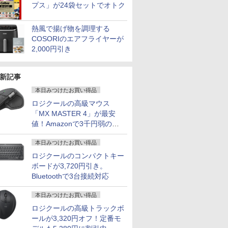
プス」が24袋セットでオトク
熱風で揚げ物を調理する
COSORIのエアフライヤーが
2,000円引き
新記事
本日みつけたお買い得品
ロジクールの高級マウス
「MX MASTER 4」が最安
値！Amazonで3千円弱の割
引
本日みつけたお買い得品
ロジクールのコンパクトキー
ボードが3,720円引き。
Bluetoothで3台接続対応
本日みつけたお買い得品
s\Japanese\Eras]
ロジクールの高級トラックボ
ールが3,320円オフ！定番モ