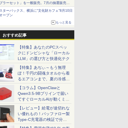
ブラーセット」を一般販売。7月の抽選販売の
当選無効分
スターバックス、横浜に“文化財カフェ”8月10日
オープン
もっと見る
おすすめ記事
【特集】あなたのPCスペッ
クにドンピシャな「ローカル
LLM」の選び方と快適化テク
【特集】あぢぃ～もう無理
ぽ！千円の闘魂タオルから着
るエアコンまで、夏の冷感グ
ッズ一挙紹介
【コラム】OpenClawと
Qwen3.5-9Bプリインで届い
てすぐローカルAIが動くミニ
PC「SER9 Pro」
【レビュー】給電が途切れな
い優れもの！バッファロー製
Type-C充電器の検証で分か
ったこと