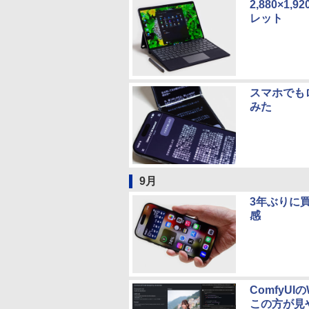
2,880×1,
レット
スマホでもロ
みた
9月
3年ぶりに買っ
感
ComfyU
この方が見