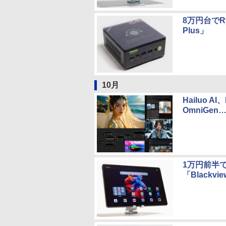
8万円台でRy
Plus」
10月
Hailuo AI、
OmniGen
1万円前半で
「Blackvi