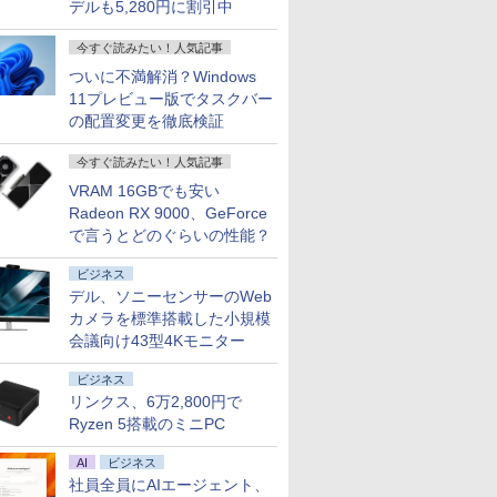
デルも5,280円に割引中
今すぐ読みたい！人気記事
ついに不満解消？Windows
11プレビュー版でタスクバー
の配置変更を徹底検証
今すぐ読みたい！人気記事
VRAM 16GBでも安い
Radeon RX 9000、GeForce
で言うとどのぐらいの性能？
ビジネス
デル、ソニーセンサーのWeb
カメラを標準搭載した小規模
会議向け43型4Kモニター
ビジネス
リンクス、6万2,800円で
Ryzen 5搭載のミニPC
AI
ビジネス
社員全員にAIエージェント、