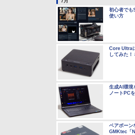
7月
初心者でもS
使い方
Core U
してみた！ミ
生成AI環境
ノートPC
ベアボーンなら
GMKtec「N