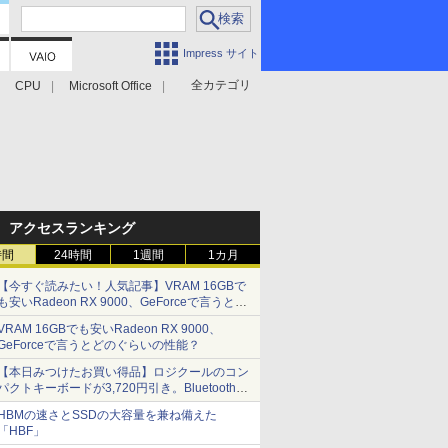
Impress サイト
全カテゴリ
CPU
Microsoft Office
アクセスランキング
時間
24時間
1週間
1カ月
【今すぐ読みたい！人気記事】VRAM 16GBで
も安いRadeon RX 9000、GeForceで言うとど
のぐらいの性能？ - PC Watch
VRAM 16GBでも安いRadeon RX 9000、
GeForceで言うとどのぐらいの性能？
【本日みつけたお買い得品】ロジクールのコン
パクトキーボードが3,720円引き。Bluetoothで3
台接続対応
HBMの速さとSSDの大容量を兼ね備えた
「HBF」