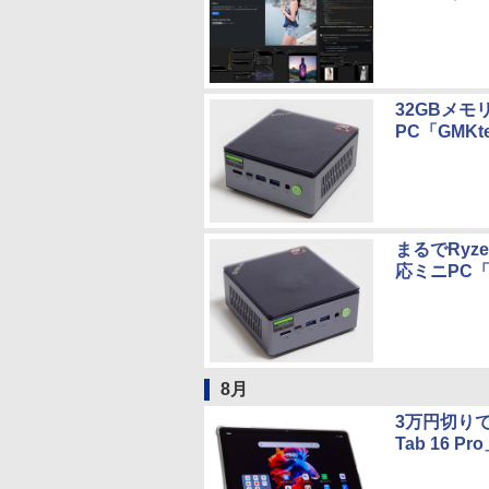
32GBメモ
PC「GMKte
まるでRyz
応ミニPC「G
8月
3万円切りで購
Tab 16 Pr