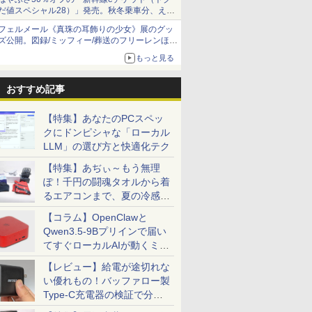
だ値スペシャル28）」発売。秋冬乗車分、えき
ねっと限定
フェルメール《真珠の耳飾りの少女》展のグッ
ズ公開。図録/ミッフィー/葬送のフリーレンほ
か、注目ブランドコラボが実現
もっと見る
おすすめ記事
【特集】あなたのPCスペッ
クにドンピシャな「ローカル
LLM」の選び方と快適化テク
【特集】あぢぃ～もう無理
ぽ！千円の闘魂タオルから着
るエアコンまで、夏の冷感グ
ッズ一挙紹介
【コラム】OpenClawと
Qwen3.5-9Bプリインで届い
てすぐローカルAIが動くミニ
PC「SER9 Pro」
【レビュー】給電が途切れな
い優れもの！バッファロー製
Type-C充電器の検証で分か
ったこと