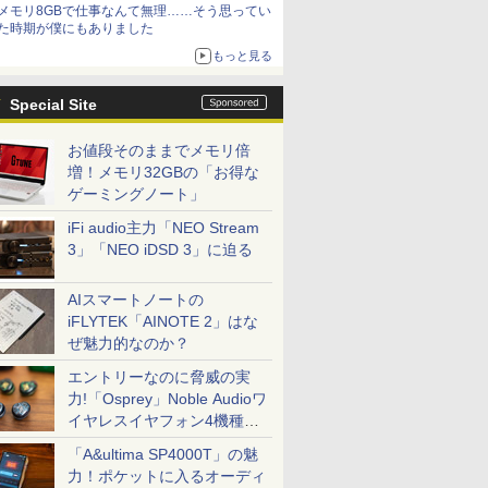
メモリ8GBで仕事なんて無理……そう思ってい
た時期が僕にもありました
もっと見る
Special Site
お値段そのままでメモリ倍
増！メモリ32GBの「お得な
ゲーミングノート」
iFi audio主力「NEO Stream
3」「NEO iDSD 3」に迫る
AIスマートノートの
iFLYTEK「AINOTE 2」はな
ぜ魅力的なのか？
エントリーなのに脅威の実
力!「Osprey」Noble Audioワ
イヤレスイヤフォン4機種を
一気に聴く
「A&ultima SP4000T」の魅
力！ポケットに入るオーディ