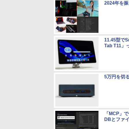
2024年を
11.45型で
Tab T1
5万円を切るC
「MCP」で
DBとファ