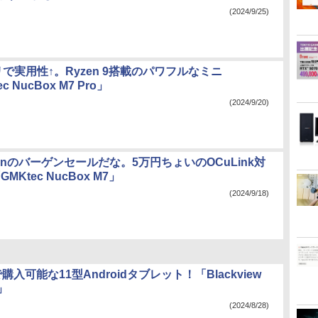
(2024/9/25)
リで実用性↑。Ryzen 9搭載のパワフルなミニ
c NucBox M7 Pro」
(2024/9/20)
enのバーゲンセールだな。5万円ちょいのOCuLink対
MKtec NucBox M7」
(2024/9/18)
入可能な11型Androidタブレット！「Blackview
o」
(2024/8/28)