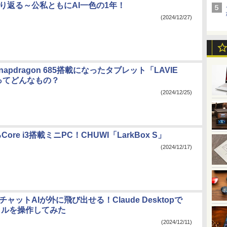
振り返る～公私ともにAI一色の1年！
(2024/12/27)
Snapdragon 685搭載になったタブレット「LAVIE
1」ってどんなもの？
(2024/12/25)
ore i3搭載ミニPC！CHUWI「LarkBox S」
(2024/12/17)
チャットAIが外に飛び出せる！Claude Desktopで
イルを操作してみた
(2024/12/11)