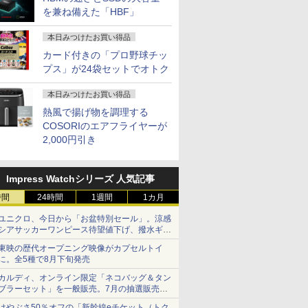
を兼ね備えた「HBF」
本日みつけたお買い得品
カード付きの「プロ野球チッ
プス」が24袋セットでオトク
本日みつけたお買い得品
熱風で揚げ物を調理する
COSORIのエアフライヤーが
2,000円引き
Impress Watchシリーズ 人気記事
時間
24時間
1週間
1カ月
ユニクロ、今日から「お盆特別セール」。涼感
シアサッカーワンピース待望値下げ、撥水ギア
ショーツは1990円に
東映の歴代オープニング映像がカプセルトイ
に。全5種で8月下旬発売
カルディ、オンライン限定「ネコバッグ＆タン
ブラーセット」を一般販売。7月の抽選販売の
当選無効分
はやぶさ50％オフの「新幹線eチケット（トク