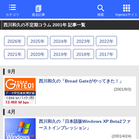
カテゴリ
過去記事
検索
Impressサイト
西川和久の不定期コラム 2001年 記事一覧
2026
年
2025
年
2024
年
2023
年
2022
年
2021
年
2020
年
2019
年
2018
年
2017
年
2016
年
2015
年
2014
年
2013
年
2012
年
9月
2011
年
2010
年
2009
年
2008
年
2007
年
西川和久の「Broad Gateがやってきた！」
(2001/9/3)
2006
年
2005
年
2004
年
2002
年
2001
年
2000
年
1999
年
4月
西川和久の「日本語版Windows XP Beta2ファ
ーストインプレッション」
(2001/4/24)