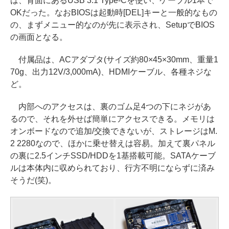
は、背面にあるUSB 3.1 Type-Cを使い、ケーブル1本で
OKだった。なおBIOSは起動時[DEL]キーと一般的なもの
の、まずメニュー的なのが先に表示され、SetupでBIOS
の画面となる。
付属品は、ACアダプタ(サイズ約80×45×30mm、重量1
70g、出力12V/3,000mA)、HDMIケーブル、各種ネジな
ど。
内部へのアクセスは、裏のゴム足4つの下にネジがあ
るので、それを外せば簡単にアクセスできる。メモリは
オンボードなので追加/交換できないが、ストレージはM.
2 2280なので、ほかに乗せ替えは容易。加えて裏パネル
の裏に2.5インチSSD/HDDを1基搭載可能。SATAケーブ
ルは本体内に収められており、行方不明にならずに済み
そうだ(笑)。