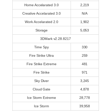
Home Accelarated 3.0
2,219
Creative Accelarated 3.0
N/A
Work Accelarated 2.0
1,902
Storage
5,053
3DMark v2.28.8217
Time Spy
330
Fire Strike Ultra
259
Fire Strike Extreme
481
Fire Strike
971
Sky Diver
3,245
Cloud Gate
4,878
Ice Storm Extreme
28,778
Ice Storm
39,958