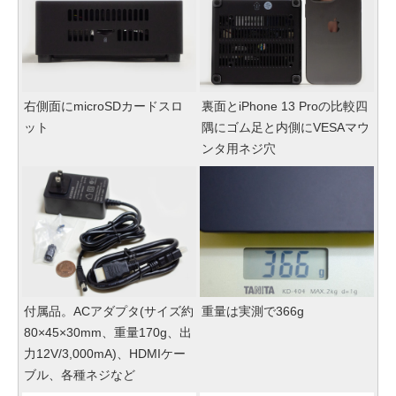
右側面にmicroSDカードスロ
裏面とiPhone 13 Proの比較四
ット
隅にゴム足と内側にVESAマウ
ンタ用ネジ穴
付属品。ACアダプタ(サイズ約
重量は実測で366g
80×45×30mm、重量170g、出
力12V/3,000mA)、HDMIケー
ブル、各種ネジなど