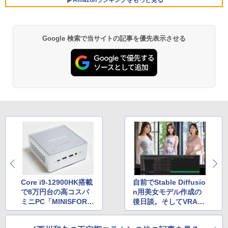
￥5,390
Amazonランキングをもっと見る
辺フレームレス＆広視野角ADSパネル
23.8型ワイド液晶ディスプレイ LCD-A24
￥2,980
1DBX ブラック
【新品】快適性能 デスクトップパソコン
5
【新品】【楽天1位！】ノートパソコン
パソコン 新品SSD Windows11 Office付
￥14,826
5
Google 検索で当サイトの記事を優先表示させる
新品第13世代CPU搭載ノートPC Office
き インテル 第14世代 第13世代 Core i5-
付きノートパソコン 初心者向け Window
6400 I5-12400F i7 I5 3470 SSD 256GB~
s11 初期設定済 Webカメラ zoom 日本語
1TB メモリ 選択可 8GB 16GB 32GB デ
キーボード 14.1型 Intel Celeron メモリ
スクトップPC 安い 本体のみ 高スペック
8GB SSD1TB(最大) 大容量バッテリービ
薄型 激安 省スペース 大容量 高性能
ジネス 大学生 プレゼント 学生向け
￥33,800
￥29,800
Core i9-12900HK搭載
自前でStable Diffusio
で8万円台の高コスパ
n用美女モデル作成の
ミニPC「MINISFORU
後日談。そしてVRAM
M NAB9」
80GBのA100も使って
みた！