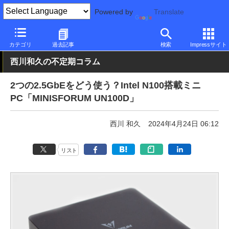
Powered by
Translate
PC Watch
パソコン/タブレット/スマートフォン
NUC/小型パソコ
カテゴリ
過去記事
検索
Impressサイト
西川和久の不定期コラム
2つの2.5GbEをどう使う？Intel N100搭載ミニ
PC「MINISFORUM UN100D」
西川 和久
2024年4月24日 06:12
リスト