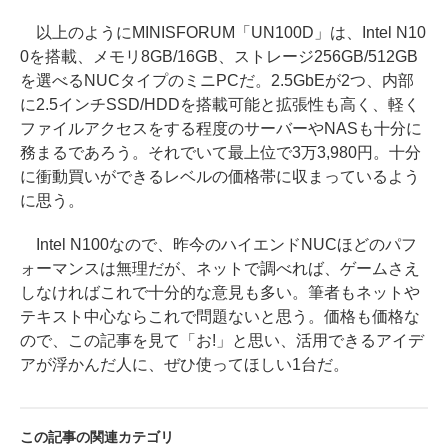
以上のようにMINISFORUM「UN100D」は、Intel N10
0を搭載、メモリ8GB/16GB、ストレージ256GB/512GB
を選べるNUCタイプのミニPCだ。2.5GbEが2つ、内部
に2.5インチSSD/HDDを搭載可能と拡張性も高く、軽く
ファイルアクセスをする程度のサーバーやNASも十分に
務まるであろう。それでいて最上位で3万3,980円。十分
に衝動買いができるレベルの価格帯に収まっているよう
に思う。
Intel N100なので、昨今のハイエンドNUCほどのパフ
ォーマンスは無理だが、ネットで調べれば、ゲームさえ
しなければこれで十分的な意見も多い。筆者もネットや
テキスト中心ならこれで問題ないと思う。価格も価格な
ので、この記事を見て「お!」と思い、活用できるアイデ
アが浮かんだ人に、ぜひ使ってほしい1台だ。
この記事の関連カテゴリ