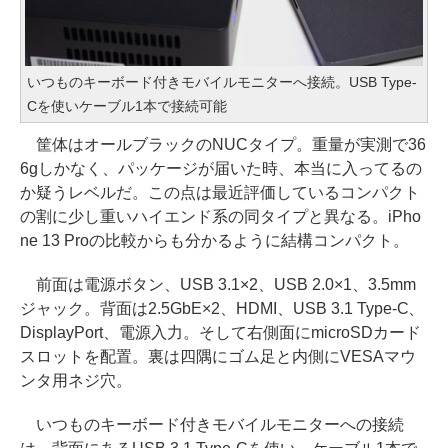
いつものキーボード付きモバイルモニターへ接続。USB Type-
Cを使いケーブル1本で接続可能
筐体はオールブラックのNUCタイプ。重量が実測で36
6gしかなく、パッケージが届いた時、本当に入ってるの
か疑うレベルだ。この点は最近評価しているコンパクト
の割に少し重いハイエンド系の同タイプと異なる。iPho
ne 13 Proの比較からも分かるように結構コンパクト。
前面は電源ボタン、USB 3.1×2、USB 2.0×1、3.5mm
ジャック。背面は2.5GbE×2、HDMI、USB 3.1 Type-C、
DisplayPort、電源入力。そして右側面にmicroSDカード
スロットを配置。裏は四隅にゴム足と内側にVESAマウ
ンタ用ネジ穴。
いつものキーボード付きモバイルモニターへの接続