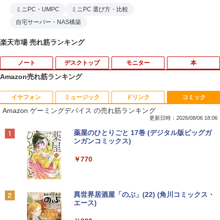
ミニPC・UMPC
ミニPC 選び方・比較
自宅サーバー・NAS構築
楽天市場 売れ筋ランキング
ノート
デスクトップ
モニター
本
Amazon売れ筋ランキング
イヤフォン
ミュージック
ドリンク
コミック
【★最大100%ポイント】【新生活応援・
【マラソンセール期間中ポイント5倍】中
HP モニター 21.5インチ P224 IPSパネル
職業訓練における指導の理論と実際 13訂
1
1
1
1
Amazon ゲーミングデバイス の売れ筋ランキング
2026】【Office 2019 H&B】富士通 MU
古デスクトップパソコン Core i7 第9世代
フルHD HDMI DP VGA 中古ディスプレイ
版 [ 職業訓練教材研究会 ]
937/Celeron 3865U/メモリ:4GB/8GB/S
メモリ16GB M.2 SSD512GB DVD-ROM
更新日時：2026/08/06 18:06
SD:128GB/256GB/512GB/1TB/13.3型/
DisplayPort DVI 省スペース Windows1
￥7,700
￥4,950
Anker Soundcore P40i オフホワイト
BRUCE WAYNE feat. Flo Milli, ATL Jacob
【Amazon.co.jp限定】 い・ろ・は・す 2L P
薬屋のひとりごと 17巻 (デジタル版ビッグガ
フルHD/wifi/HDMI/USB3.0/中古 ノート
1 マウスコンピューター MPro-S201X 初
[Explicit]
ET ラベルレス ×8本
ンガンコミックス)
パソコン/モバイルPC/Windows11
期設定済 すぐ使える 90日保証 送料無料
￥5,990
￥250
￥1,001
￥770
￥9,999
￥37,980
中古 液晶モニター I-O DATA A241DW 2
ちいかわ なんか小さくてかわいいやつ 全
2
2
3.8インチ フルHD ADSパネル 非光沢｜H
巻(1-8)セット 全巻新品 蔦屋書店
DMI・アナログRGB対応｜スピーカー内
Anker Soundcore P31i ブラック
BRUCE WAYNE feat. Flo Milli, ATL Jacob
by Amazon 天然水 ラベルレス 500ml ×24本
異世界居酒屋「のぶ」(22) (角川コミックス・
蔵｜PC・事務用ディスプレイ
タブレットPC 中古パソコン Microsoft S
Dell OptiPlex 3070 SFF フルセット 21.
￥9,900
2
2
[Explicit]
富士山の天然水 バナジウム含有 水 ミネラル
エース)
urface Go Windows10 Pro Pentium 44
5インチモニター付き 第9世代 Core i5-9
ウォーター ペットボトル 静岡県産 500ミリリ
￥4,990
15Y メモリ 8GB SSD 128GB 10型 無線L
500 メモリ8GB/16GB SSD256GB Wind
￥8,800
ットル (Smart Basic)