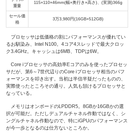
115×110×46mm(幅×奥行き×高さ)、(実測)366g
重量
セール価
3万3,980円(16GB+512GB)
格
プロセッサは低価格の割にパフォーマンスが優れてい
るお馴染み、Intel N100。4コア4スレッドで最大クロッ
ク3.4GHz。キャッシュは6MB、TDPは6W。
Core iプロセッサの高効率Eコアのみを使ったプロセッ
サだが、第6～7世代辺りのCore iプロセッサ相当のパフ
ォーマンスを叩き出す。当初は半信半疑だったものの、
実際使ったところその通り。人気も頷けるプロセッサと
なっている。
メモリはオンボードのLPDDR5。8GBか16GBかの選
択が可能だ。ただしデュアルチャネル作動ではなく、シ
ングルチャネル作動なので、特にiGPUのパフォーマンス
が今一歩となるのは仕方ないところか。