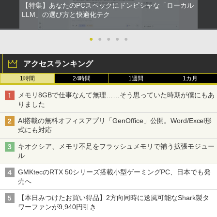
【特集】あなたのPCスペックにドンピシャな「ローカル
LLM」の選び方と快適化テク
●
●
●
●
●
アクセスランキング
1時間
24時間
1週間
1カ月
メモリ8GBで仕事なんて無理……そう思っていた時期が僕にもあ
りました
AI搭載の無料オフィスアプリ「GenOffice」公開。Word/Excel形
式にも対応
キオクシア、メモリ不足をフラッシュメモリで補う拡張モジュー
ル
GMKtecのRTX 50シリーズ搭載小型ゲーミングPC、日本でも発
売へ
【本日みつけたお買い得品】2方向同時に送風可能なShark製タ
ワーファンが9,940円引き