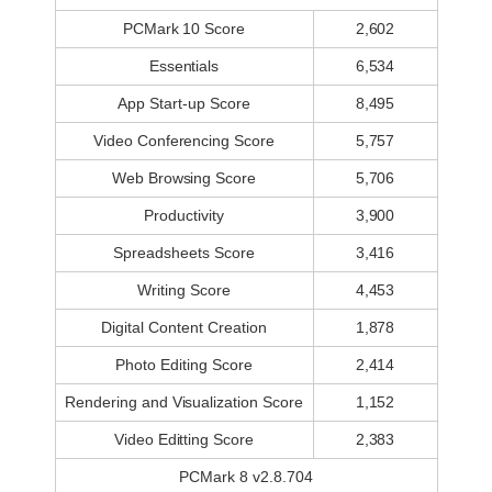
PCMark 10 Score
2,602
Essentials
6,534
App Start-up Score
8,495
Video Conferencing Score
5,757
Web Browsing Score
5,706
Productivity
3,900
Spreadsheets Score
3,416
Writing Score
4,453
Digital Content Creation
1,878
Photo Editing Score
2,414
Rendering and Visualization Score
1,152
Video Editting Score
2,383
PCMark 8 v2.8.704