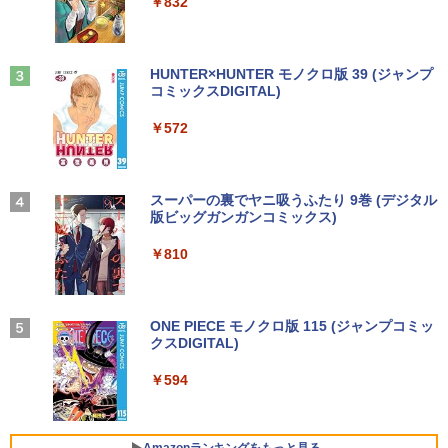
￥250
￥832
AN Wi-Fi 10インチ B5 本体 / 3ヶ月保証
ows 11 Pro WPS Office 2 無線Wi-Fi DV
中古パソコン 中古PC 中古ノートパソコ
D 中古 デスクトップパソコン
￥1,380
ン 初期設定済み office付き (8351a)
深在性う蝕に対するVital Pulp Therapy
3
￥43,800
歯髄保存か抜髄かは患者のために [ 辺見
【楽天1位!1,600円OFFクーポン 8/4 20:
3
Anker Soundcore Liberty 5 ミッドナイトブ
On My Road (Stadium ver.)
HUNTER×HUNTER モノクロ版 39 (ジャンプ
￥15,880
浩一 ]
00-8/11 01:59】Xiaomi Monitor A24i 20
ラック
コミックスDIGITAL)
by Amazon 天然水ラベルレス 2L×9本
26 ディスプレイ 1080P 23.8インチ 144
￥250
Hzリフレッシュレート sRGB99% 1670
￥19,800
￥14,990
￥572
万色 300nits ΔE＜1 低ブルーライト 大
￥1,117
Dell OptiPlex 7080 SFF 第10世代 Core
3
画面 TÜV認証 目にやさしい 調整可能な
新品ノートパソコン VETESA Intel Celer
i5 メモリ16GB SSD 512GB Office付き
3
スタンド VESA
on Windows11 Office付き メモリ16GB
Type-C Windows11 デスクトップPC 中
SSD1TB 15.6型 FHD Webカメラ テンキ
古パソコン
ゾンビのあふれた世界で俺だけが襲われ
4
ー 薄型 軽量 初心者 学生 ビジネス
【2026年アップグレード版】AOKIMI ワイヤ
On My Road (Stadium ver.)
スーパーの裏でヤニ吸うふたり 9巻 (デジタル
￥12,580
ない 5 【電子書籍】[ 増田ちひろ ]
レスイヤホン bluetooth イヤホン V12 小型
版ビッグガンガンコミックス)
by Amazon 炭酸水 ラベルレス 500ml ×24本
￥54,800
軽量 ブルートゥースHi-Fi 最大36時間再生 ぶ
強炭酸水 ペットボトル 500ミリリットル (Sm
￥21,980
￥250
￥1,155
るーとゅーす コードレス ENCノイズキャン
art Basic)
￥810
セリング 自動ペアリング Type-C充電 マイク
【エントリーで最大全額ポイント還元｜
4
付き 防水 タッチ式音量調整 スポーツ/通勤/通
￥1,625
8/11まで】 ASUS｜エイスース PCモニ
NiPoGi ミニpc Intel N5030 【2026新モ
4
学/WEB会議(ホワイト)
ター Eye Care VA249HG [23.8型 /フルH
超得2,000円OFF&P2倍｜レッツノート｜
デル・業界超ミニ】 最大3.1Hz mini pc
4
D(1920×1080) /ワイド /120Hz]
Microsoft office 2019 H&B付き｜中古
Windows11 Pro 12GB+256GB SSD (4T
BUGS LIFE
ONE PIECE モノクロ版 115 (ジャンプコミッ
＼レビュー投稿で選べるプレゼント／【
5
￥1,964
ノートパソコン Windows11 office付｜
B拡大可能) 4K 静音 高速熱放散 小型超軽
クスDIGITAL)
5歳 6歳 7冊セット】 七田式知力ドリル
コカ・コーラ やかんの麦茶 from 爽健美茶 ラ
メモリ8GB SSD256GB｜Panasonic Le
量ミニパソコン豊富なインターフェース
￥13,800
夏休み 子供 子供用 人気 幼児七田式 B5
ベルレス 650mlPET×24本
￥250
t's note｜中古ノートパソコン 軽量 薄型
USB3.2/HDMI 2.0×2 高速2.4G/5GWi-Fi
判 シルバーバック みぎのう そうぞう け
￥594
｜モバイルPC｜ノートパソコン B5サイ
BT4.2 省電力 小型パソコン
いさん もじをよむ・かく めいろ おかね
Xiaomi シャオミ REDMI Buds 8 Lite ワイヤ
￥1,653
ズ｜パソコン｜中古パソコン｜中古PC
【ph-A】
レスイヤホン Bluetooth 5.4 ノイズキャンセ
リング ANC 36時間再生
￥29,900
I-O DATA（アイ・オー・データ機器） 3
5
￥29,800