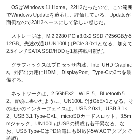
OSはWindows 11 Home。22H2だったので、この範囲
でWindows Updateを適応し、評価している。Updateが
面倒なので23H2ベースにして欲しい感じだ。
ストレージは、M.2 2280 PCIe3.0x2 SSDで256GBか5
12GB。先述の通りUN100LはPCIe 3.0x1となる。加えて
2.5インチSATA SSD/HDDを1基搭載可能だ。
グラフィックスはプロセッサ内蔵、Intel UHD Graphic
s。外部出力用にHDMI、DisplayPort、Type-Cの3つを装
備する。
ネットワークは、2.5GbE×2、Wi-Fi 5、Bluetooth 5.
2。冒頭に書いたように、UN100LではGbE×1となる。そ
のほかのインターフェイスは、USB 2.0×1、USB 3.1×
2、USB 3.1 Type-C×1、microSDカードスロット、3.5m
mジャック。UN100LはUSBの構成も若干異なる。な
お、USB Type-CはPD給電にも対応(45W ACアダプタで
確認)。