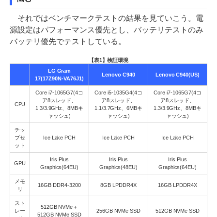
それではベンチマークテストの結果を見ていこう。電
源設定はパフォーマンス優先とし、バッテリテストのみ
バッテリ優先でテストしている。
【表1】検証環境
LG Gram
Lenovo C940
Lenovo C940(US)
17(17Z90N-VA76J1)
Core i7-1065G7(4コ
Core i5-1035G4(4コ
Core i7-1065G7(4コ
ア8スレッド、
ア8スレッド、
ア8スレッド、
CPU
1.3/3.9GHz、8MBキ
1.1/3.7GHz、6MBキ
1.3/3.9GHz、8MBキ
ャッシュ)
ャッシュ)
ャッシュ)
チッ
プセ
Ice Lake PCH
Ice Lake PCH
Ice Lake PCH
ット
Iris Plus
Iris Plus
Iris Plus
GPU
Graphics(64EU)
Graphics(48EU)
Graphics(64EU)
メモ
16GB DDR4-3200
8GB LPDDR4X
16GB LPDDR4X
リ
スト
512GB NVMe＋
レー
256GB NVMe SSD
512GB NVMe SSD
512GB NVMe SSD