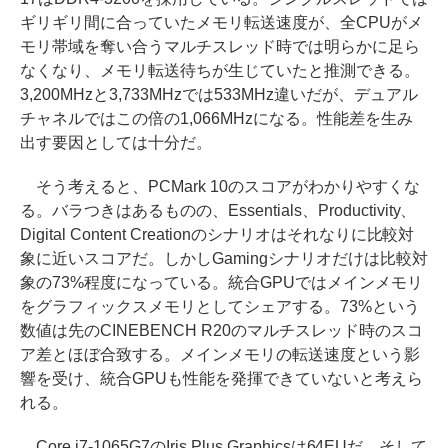
ギリギリ間に合っていたメモリ転送速度が、全CPUがメ
モリ帯域を奪い合うマルチスレッド時では明らかに足ら
なくなり、メモリ転送待ちが生じていたと推測できる。
3,200MHzと3,733MHzでは533MHz違いだが、デュアル
チャネルではこの倍の1,066MHzになる。性能差を生み
出す要因としては十分だ。
そう考えると、PCMark 10のスコアがわかりやすくな
る。バラつきはあるものの、Essentials、Productivity、
Digital Content Creationのシナリオはそれなりに比較対
象に近いスコアだ。しかしGamingシナリオだけは比較対
象の73%程度になっている。統合GPUではメインメモリ
をグラフィックスメモリとしてシェアする。73%という
数値は先のCINEBENCH R20のマルチスレッド時のスコ
ア差とほぼ合致する。メインメモリの転送速度という影
響を受け、統合GPUも性能を発揮できていないと考えら
れる。
Core i7-1065G7のIris Plus Graphicsは64EUだ。そして