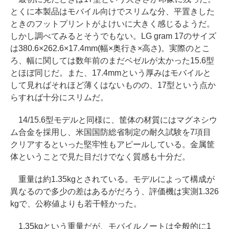
とくに本製品はモバイル向けでスリムな分、平置きした
ときのフットプリントがよけいに大きく感じるようだ。
しかし調べてみるとそうでもない。LG gram 17のサイズ
は380.6×262.6×17.4mm(幅×奥行き×高さ)。実際のとこ
ろ、幅に関しては数年前のまだベゼルが太かった15.6型
とほぼ同じだ。また、17.4mmという厚みはモバイルと
して見ればそれほど薄くはないものの、17型という点か
らすれば十分にスリムだ。
14/15.6型モデルと同様に、筐体の材質にはマグネシウ
ム合金を採用し、米国国防総省制定の耐久試験を7項目
クリアするといった堅牢性もアピールしている。金属筐
体ということで見た目だけでなく質感も十分だ。
重量は約1.35kgとされている。モデルによって構成が
異なるので多少の差はあるがだろう、評価機は実測1.326
kgで、公称値よりも若干軽かった。
1.35kgという重量だが、モバイルノートは全般的に1