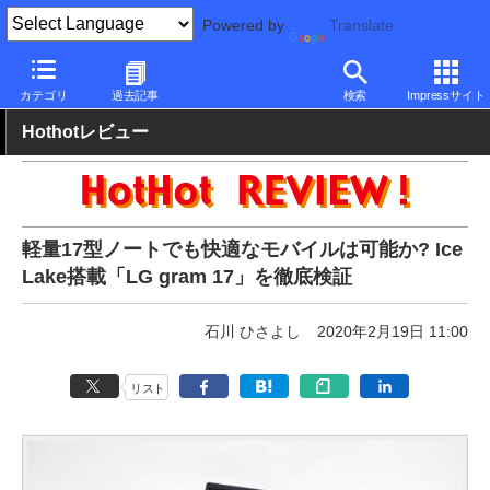
Powered by
Translate
PC Watch
パソコン/タブレット/スマートフォン
モバイルノート
カテゴリ
過去記事
検索
Impressサイト
Hothotレビュー
軽量17型ノートでも快適なモバイルは可能か? Ice
Lake搭載「LG gram 17」を徹底検証
石川 ひさよし
2020年2月19日 11:00
リスト