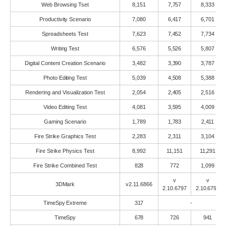
Web Browsing Tset
8,151
7,757
8,333
Productivity Scenario
7,080
6,417
6,701
Spreadsheets Test
7,623
7,452
7,734
Writing Test
6,576
5,526
5,807
Digital Content Creation Scenario
3,482
3,390
3,787
Photo Editing Test
5,039
4,508
5,388
Rendering and Visualization Test
2,054
2,405
2,516
Video Editing Test
4,081
3,595
4,009
Gaming Scenario
1,789
1,783
2,411
Fire Strike Graphics Test
2,283
2,311
3,104
Fire Strike Physics Test
8,992
11,151
11,291
Fire Strike Combined Test
828
772
1,099
v
v
3DMark
v2.11.6866
2.10.6797
2.10.6797
TimeSpy Extreme
317
-
TimeSpy
678
726
941