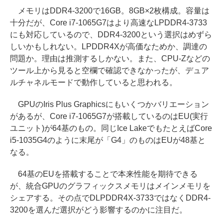
メモリはDDR4-3200で16GB。8GB×2枚構成。容量は
十分だが、Core i7-1065G7はより高速なLPDDR4-3733
にも対応しているので、DDR4-3200という選択はめずら
しいかもしれない。LPDDR4Xが高価なためか、調達の
問題か。理由は推測するしかない。また、CPU-Zなどの
ツール上から見ると空欄で確認できなかったが、デュア
ルチャネルモードで動作していると思われる。
GPUのIris Plus Graphicsにもいくつかバリエーション
があるが、Core i7-1065G7が搭載しているのはEU(実行
ユニット)が64基のもの。同じIce LakeでもたとえばCore
i5-1035G4のように末尾が「G4」のものはEUが48基と
なる。
64基のEUを搭載することで本来性能を期待できる
が、統合GPUのグラフィックスメモリはメインメモリを
シェアする。その点でDLPDDR4X-3733ではなくDDR4-
3200を選んだ選択がどう影響するのかに注目だ。