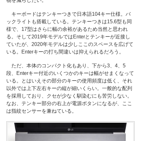
物を減らしたい。
キーボードはテンキーつきで日本語104キー仕様。バ
ックライトも搭載している。テンキーつきは15.6型も同
様で、17型はさらに幅の余裕があるため当然と思われ
る。そして2019年モデルではEnterとテンキーが近接し
ていたが、2020年モデルは少しここのスペースを広げて
いる。Enterキーの打ち間違いは抑えられるだろう。
ただ、本体のコンパクト化もあり、下から3、4、5
段、Enterキー付近のいくつかのキーは幅がせまくなって
いる。とはいえその部分のキーの使用頻度は低く、それ
以外では上下左右キーの縦が細いくらい。一般的な配列
を採用しており、クセが少なく馴染むにも苦労しない。
なお、テンキー部分の右上が電源ボタンになるが、ここ
は指紋センサーを兼ねている。