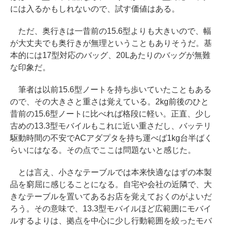
には入るかもしれないので、試す価値はある。
ただ、奥行きは一昔前の15.6型よりも大きいので、幅
が大丈夫でも奥行きが無理ということもありそうだ。基
本的には17型対応のバッグ、20Lあたりのバッグが無難
な印象だ。
筆者は以前15.6型ノートを持ち歩いていたこともある
ので、その大きさと重さは覚えている。2kg前後のひと
昔前の15.6型ノートに比べれば格段に軽い。正直、少し
古めの13.3型モバイルもこれに近い重さだし、バッテリ
駆動時間の不安でACアダプタを持ち運べば1kg台半ばく
らいにはなる。その点でここは問題ないと感じた。
とは言え、小さなテーブルでは本来快適なはずの本製
品を窮屈に感じることになる。自宅や会社の近隣で、大
きなテーブルを置いてあるお店を覚えておくのがよいだ
ろう。その意味で、13.3型モバイルほど広範囲にモバイ
ルするよりは、拠点を中心に少し行動範囲を絞ったモバ