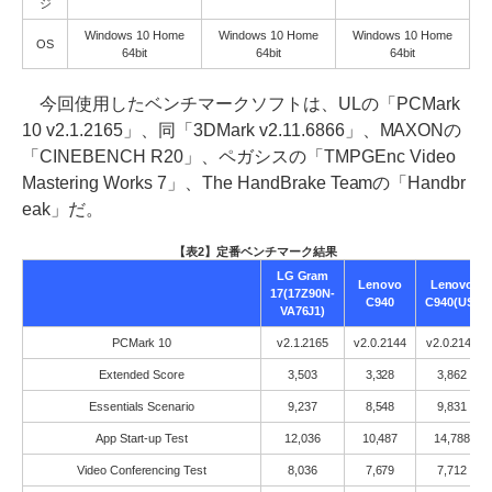
ジ
Windows 10 Home
Windows 10 Home
Windows 10 Home
OS
64bit
64bit
64bit
今回使用したベンチマークソフトは、ULの「PCMark
10 v2.1.2165」、同「3DMark v2.11.6866」、MAXONの
「CINEBENCH R20」、ペガシスの「TMPGEnc Video
Mastering Works 7」、The HandBrake Teamの「Handbr
eak」だ。
【表2】定番ベンチマーク結果
LG Gram
Lenovo
Lenovo
17(17Z90N-
C940
C940(US)
VA76J1)
PCMark 10
v2.1.2165
v2.0.2144
v2.0.2144
Extended Score
3,503
3,328
3,862
Essentials Scenario
9,237
8,548
9,831
App Start-up Test
12,036
10,487
14,788
Video Conferencing Test
8,036
7,679
7,712