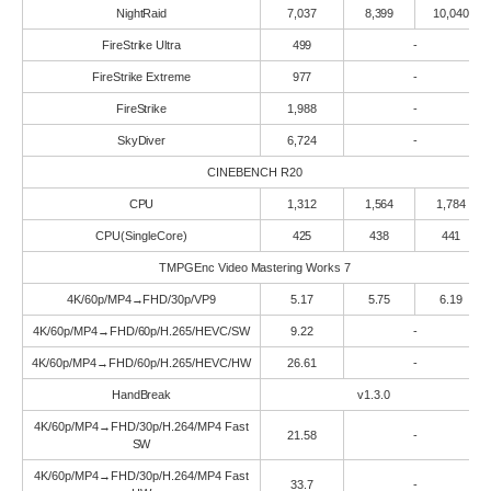
NightRaid
7,037
8,399
10,040
FireStrike Ultra
499
-
FireStrike Extreme
977
-
FireStrike
1,988
-
SkyDiver
6,724
-
CINEBENCH R20
CPU
1,312
1,564
1,784
CPU(SingleCore)
425
438
441
TMPGEnc Video Mastering Works 7
4K/60p/MP4→FHD/30p/VP9
5.17
5.75
6.19
4K/60p/MP4→FHD/60p/H.265/HEVC/SW
9.22
-
4K/60p/MP4→FHD/60p/H.265/HEVC/HW
26.61
-
HandBreak
v1.3.0
4K/60p/MP4→FHD/30p/H.264/MP4 Fast
21.58
-
SW
4K/60p/MP4→FHD/30p/H.264/MP4 Fast
33.7
-