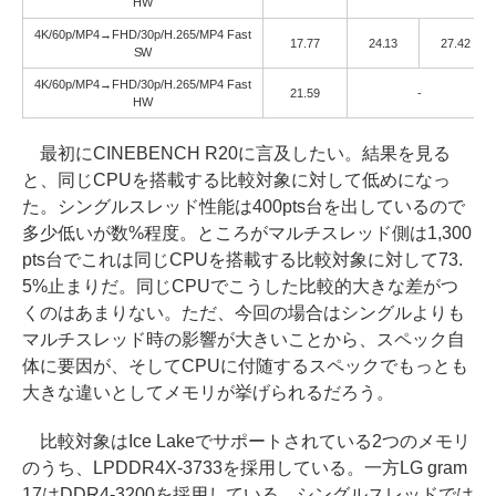
HW
4K/60p/MP4→FHD/30p/H.265/MP4 Fast
17.77
24.13
27.42
SW
4K/60p/MP4→FHD/30p/H.265/MP4 Fast
21.59
-
HW
最初にCINEBENCH R20に言及したい。結果を見る
と、同じCPUを搭載する比較対象に対して低めになっ
た。シングルスレッド性能は400pts台を出しているので
多少低いが数%程度。ところがマルチスレッド側は1,300
pts台でこれは同じCPUを搭載する比較対象に対して73.
5%止まりだ。同じCPUでこうした比較的大きな差がつ
くのはあまりない。ただ、今回の場合はシングルよりも
マルチスレッド時の影響が大きいことから、スペック自
体に要因が、そしてCPUに付随するスペックでもっとも
大きな違いとしてメモリが挙げられるだろう。
比較対象はIce Lakeでサポートされている2つのメモリ
のうち、LPDDR4X-3733を採用している。一方LG gram
17はDDR4-3200を採用している。シングルスレッドでは