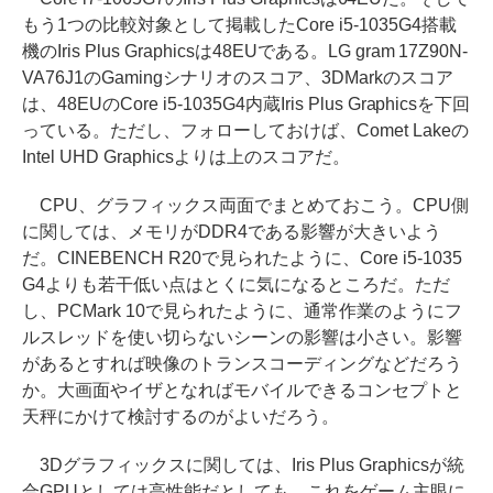
もう1つの比較対象として掲載したCore i5-1035G4搭載
機のIris Plus Graphicsは48EUである。LG gram 17Z90N-
VA76J1のGamingシナリオのスコア、3DMarkのスコア
は、48EUのCore i5-1035G4内蔵Iris Plus Graphicsを下回
っている。ただし、フォローしておけば、Comet Lakeの
Intel UHD Graphicsよりは上のスコアだ。
CPU、グラフィックス両面でまとめておこう。CPU側
に関しては、メモリがDDR4である影響が大きいよう
だ。CINEBENCH R20で見られたように、Core i5-1035
G4よりも若干低い点はとくに気になるところだ。ただ
し、PCMark 10で見られたように、通常作業のようにフ
ルスレッドを使い切らないシーンの影響は小さい。影響
があるとすれば映像のトランスコーディングなどだろう
か。大画面やイザとなればモバイルできるコンセプトと
天秤にかけて検討するのがよいだろう。
3Dグラフィックスに関しては、Iris Plus Graphicsが統
合GPUとしては高性能だとしても、これをゲーム主眼に