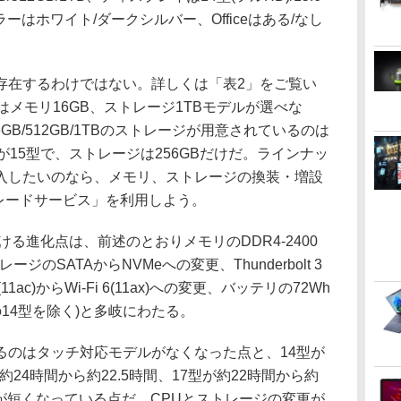
、カラーはホワイト/ダークシルバー、Officeはある/なし
在するわけではない。詳しくは「表2」をご覧い
はメモリ16GB、ストレージ1TBモデルが選べな
6GB/512GB/1TBのストレージが用意されているのは
が15型で、ストレージは256GBだけだ。ラインナッ
入したいのなら、メモリ、ストレージの換装・増設
グレードサービス」を利用しよう。
る進化点は、前述のとおりメモリのDDR4-2400
ージのSATAからNVMeへの変更、Thunderbolt 3
1ac)からWi-Fi 6(11ax)への変更、バッテリの72Wh
の14型を除く)と多岐にわたる。
のはタッチ対応モデルがなくなった点と、14型が
約24時間から約22.5時間、17型が約22時間から約
間が短くなっている点だ。CPUとストレージの変更が