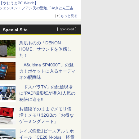
【やじうまPC Watch】
ジェンスン・フアン氏の聖地「やきとん三吉 神
田北口店」で「ご来店記念コース」を娘と堪能
もっと見る
～コース名を変更したのはNVIDIAに怒られたか
らではない
Special Site
鳥肌ものの「DENON
HOME」サウンドを体感し
た！
「A&ultima SP4000T」の魅
力！ポケットに入るオーディ
オの醍醐味
「ドスパラTV」の配信現場
に“PAD”撮影班が潜入!人気の
秘訣に迫る!!
お値段そのままでメモリ倍
増！メモリ32GBの「お得な
ゲーミングノート」
レイズ鍛造1ピースアルミホ
イール「CE28 N-plus」軽量