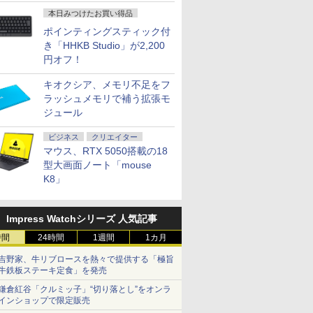
開発
本日みつけたお買い得品
ポインティングスティック付
き「HHKB Studio」が2,200
円オフ！
キオクシア、メモリ不足をフ
ラッシュメモリで補う拡張モ
ジュール
ビジネス
クリエイター
マウス、RTX 5050搭載の18
型大画面ノート「mouse
K8」
Impress Watchシリーズ 人気記事
時間
24時間
1週間
1カ月
吉野家、牛リブロースを熱々で提供する「極旨
牛鉄板ステーキ定食」を発売
鎌倉紅谷「クルミッ子」“切り落とし”をオンラ
インショップで限定販売