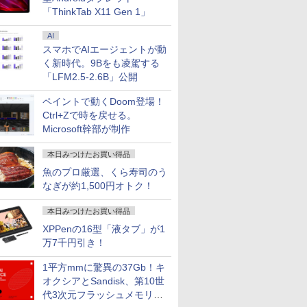
「ThinkTab X11 Gen 1」
AI
スマホでAIエージェントが動
く新時代。9Bをも凌駕する
「LFM2.5-2.6B」公開
ペイントで動くDoom登場！
Ctrl+Zで時を戻せる。
Microsoft幹部が制作
本日みつけたお買い得品
魚のプロ厳選、くら寿司のう
なぎが約1,500円オトク！
本日みつけたお買い得品
XPPenの16型「液タブ」が1
万7千円引き！
1平方mmに驚異の37Gb！キ
オクシアとSandisk、第10世
代3次元フラッシュメモリを