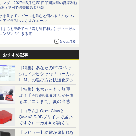
ホンダ、2027年3月期第1四半期決算の営業利益
5307億円で過去最高を記録
水を飲まずにビールを飲むと倒れる「ふらつく
ビアグラスbyよなよなエール」
【まるも亜希子の「寄り道日和」】ディーゼル
エンジンの生きる道
もっと見る
おすすめ記事
【特集】あなたのPCスペッ
クにドンピシャな「ローカル
LLM」の選び方と快適化テク
【特集】あぢぃ～もう無理
ぽ！千円の闘魂タオルから着
るエアコンまで、夏の冷感グ
ッズ一挙紹介
【コラム】OpenClawと
Qwen3.5-9Bプリインで届い
てすぐローカルAIが動くミニ
PC「SER9 Pro」
【レビュー】給電が途切れな