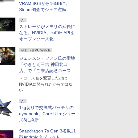
VRAM 8GBから16GBに。
Steam調査でシェア逆転
AI
ストレージがメモリの延長に
なる。NVIDIA、cuFile APIを
オープンソース化
やじうまPC Watch
ジェンスン・フアン氏の聖地
「やきとん三吉 神田北口
店」で「ご来店記念コース」
を娘と堪能
～コース名を変更したのは
NVIDIAに怒られたからではな
い
AI
1kg切りで交換式バッテリの
dynabook、Core Ultraシリー
ズ3に刷新
Snapdragon 7s Gen 3搭載11
型Androidタブレット