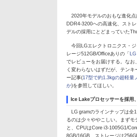
2020年モデルのおもな進化点は、
DDR4-3200への高速化、ス
デルの採用にとどまっていたThun
今回LGエレクトロニクス・ジャパンよ
レージ512GB/Officeありの「
LG
でレビューをお届けする。なお、同
く変わらないはずだが、テンキ
ー記事(
17型で約1.3kgの超軽
か
)を参照してほしい。
Ice Lakeプロセッサーを採用
LG gramのラインナップは
るのは少々ややこしい。まずモ
と、CPUはCore i3-1005G1/Cor
8GB/16GB、ストレージは256GB