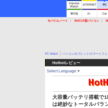
モバイルノート
NUC/小型パソコン
M
SSD
キーボード
マウス
PC Watch
パソコン/タブレット/スマートフォ
Hothotレビュー
Select Language
▼
大容量バッテリ搭載で1kg
は絶妙なトータルバラ