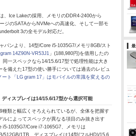
Ice Lakeの採用、メモリのDDR4-2400から
トレージのSATAからNVMeへの高速化、そして一部モ
derbolt 3の全モデル対応だ。
り、14型/Core i5-1035G7/メモリ8GB/スト
最
 gram 14Z90N-VR53J1
」(188,980円)を借用したの
一スペックなら14/15.6/17型で処理性能は大き
ーを備えた17型の使い勝手については過去のレビュ
量ノート「LG gram 17」はモバイルの常識を変えるの
、ディスプレイは14/15.6/17型から選択可能
全19種類と幅広くそろえられているが、全体を把握す
デルによってスペックが異なる項目のみ抜き出す
e i5-1035G7/Core i7-1065G7、メモリは
/512GB/1TB、ディスプレイは14型(フルHD)/15.6