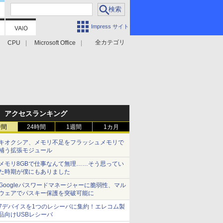
Impress サイト
全カテゴリ
CPU
Microsoft Office
アクセスランキング
時間
24時間
1週間
1カ月
キオクシア、メモリ不足をフラッシュメモリで
補う拡張モジュール
メモリ8GBで仕事なんて無理……そう思ってい
た時期が僕にもありました
Googleパスワードマネージャーに脆弱性、マル
ウェアでパスキー保護を突破可能に
7デバイスを1つのレシーバに集約！エレコム製
品向けUSBレシーバ