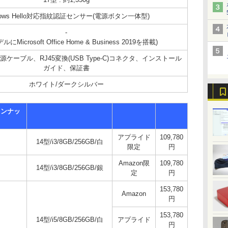
dows Hello対応指紋認証センサー(電源ボタン一体型)
-
にMicrosoft Office Home & Business 2019を搭載)
ケーブル、RJ45変換(USB Type-C)コネクタ、インストール
ガイド、保証書
ホワイト/ダークシルバー
インナッ
アプライド
109,780
14型/i3/8GB/256GB/白
限定
円
Amazon限
109,780
14型/i3/8GB/256GB/銀
定
円
153,780
Amazon
円
153,780
14型/i5/8GB/256GB/白
アプライド
円