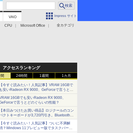
Impress サイト
全カテゴリ
CPU
Microsoft Office
アクセスランキング
時間
24時間
1週間
1カ月
【今すぐ読みたい！人気記事】VRAM 16GBで
も安いRadeon RX 9000、GeForceで言うとど
のぐらいの性能？ - PC Watch
VRAM 16GBでも安いRadeon RX 9000、
GeForceで言うとどのぐらいの性能？
【本日みつけたお買い得品】ロジクールのコン
パクトキーボードが3,720円引き。Bluetoothで3
台接続対応
【今すぐ読みたい！人気記事】ついに不満解
消？Windows 11プレビュー版でタスクバーの
配置変更を徹底検証 - PC Watch