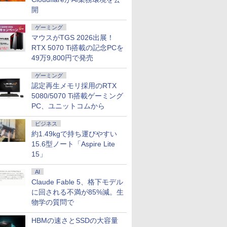
開
ゲーミング
マウスがTGS 2026出展！
RTX 5070 Ti搭載の記念PCを
49万9,800円で発売
ゲーミング
認定再生メモリ採用のRTX
5080/5070 Ti搭載ゲーミング
PC、ユニットコムから
ビジネス
約1.49kgで持ち運びやすい
15.6型ノート「Aspire Lite
15」
AI
Claude Fable 5、格下モデル
に回される不満が85%減。生
物学の質問で
HBMの速さとSSDの大容量