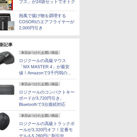
プス」が24袋セットでオトク
熱風で揚げ物を調理する
COSORIのエアフライヤーが
2,000円引き
新記事
本日みつけたお買い得品
ロジクールの高級マウス
「MX MASTER 4」が最安
値！Amazonで3千円弱の割
引
本日みつけたお買い得品
ロジクールのコンパクトキー
ボードが3,720円引き。
Bluetoothで3台接続対応
本日みつけたお買い得品
ロジクールの高級トラックボ
ールが3,320円オフ！定番モ
デルも5,280円に割引中