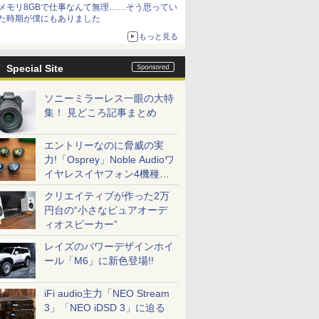
メモリ8GBで仕事なんて無理……そう思ってい
た時期が僕にもありました
もっと見る
Special Site
ソニーミラーレス一眼の大特
集！ 見どころ記事まとめ
エントリーなのに脅威の実
力!「Osprey」Noble Audioワ
イヤレスイヤフォン4機種を
一気に聴く
クリエイティブが作った2万
円台の“小さなピュアオーデ
ィオスピーカー”
レイズのパワーデザインホイ
ール「M6」に新色登場!!
iFi audio主力「NEO Stream
3」「NEO iDSD 3」に迫る