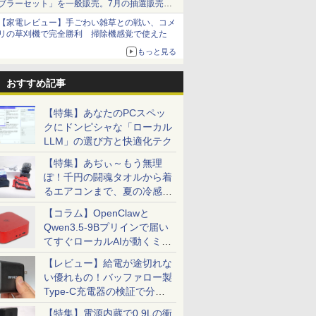
ブラーセット」を一般販売。7月の抽選販売の
当選無効分
【家電レビュー】手ごわい雑草との戦い、コメ
リの草刈機で完全勝利 掃除機感覚で使えた
もっと見る
おすすめ記事
【特集】あなたのPCスペッ
クにドンピシャな「ローカル
LLM」の選び方と快適化テク
【特集】あぢぃ～もう無理
ぽ！千円の闘魂タオルから着
るエアコンまで、夏の冷感グ
ッズ一挙紹介
【コラム】OpenClawと
Qwen3.5-9Bプリインで届い
てすぐローカルAIが動くミニ
PC「SER9 Pro」
【レビュー】給電が途切れな
い優れもの！バッファロー製
Type-C充電器の検証で分か
ったこと
【特集】電源内蔵で0.9Lの衝