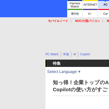
モバイルノート
NUC/小型パソコン
M
SSD
キーボード
マウス
PC Watch
市場
AI
Copilot
特集
Select Language
▼
知っ得！企業トップのA
Copilotの使い方がす