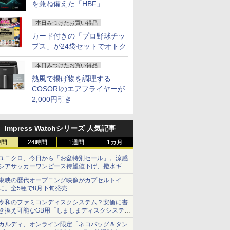
を兼ね備えた「HBF」
本日みつけたお買い得品
カード付きの「プロ野球チッ
プス」が24袋セットでオトク
本日みつけたお買い得品
熱風で揚げ物を調理する
COSORIのエアフライヤーが
2,000円引き
Impress Watchシリーズ 人気記事
時間
24時間
1週間
1カ月
ユニクロ、今日から「お盆特別セール」。涼感
シアサッカーワンピース待望値下げ、撥水ギア
ショーツは1990円に
東映の歴代オープニング映像がカプセルトイ
に。全5種で8月下旬発売
令和のファミコンディスクシステム？安価に書
き換え可能なGB用「しましまディスクシステ
ム」
カルディ、オンライン限定「ネコバッグ＆タン