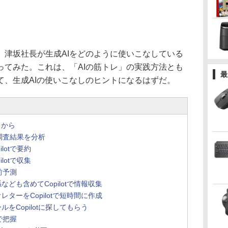
津坂社長が生成AIをどのように使いこなしている
ってみた。これは、「AIの筋トレ」の実践方法とも
最
て、生成AIの使いこなしのヒントになるはずだ。
しから
で調査結果を分析
lotで要約
lotで収集
前予測
ども含めてCopilotで情報収集
ターをCopilotで短時間に作成
をCopilotに探してもらう
で把握