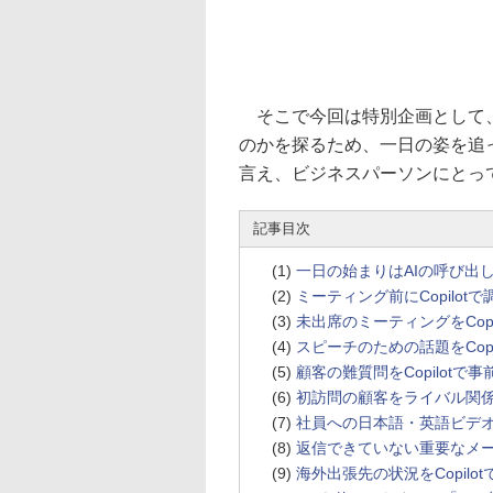
そこで今回は特別企画として、
のかを探るため、一日の姿を追
言え、ビジネスパーソンにとっ
記事目次
(1)
一日の始まりはAIの呼び出
(2)
ミーティング前にCopilot
(3)
未出席のミーティングをCopi
(4)
スピーチのための話題をCopi
(5)
顧客の難質問をCopilotで事
(6)
初訪問の顧客をライバル関係な
(7)
社員への日本語・英語ビデオレ
(8)
返信できていない重要なメール
(9)
海外出張先の状況をCopilot