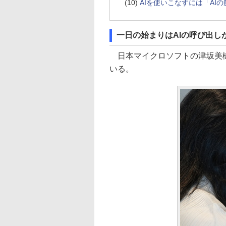
(10)
AIを使いこなすには「AI
一日の始まりはAIの呼び出し
日本マイクロソフトの津坂美樹社
いる。