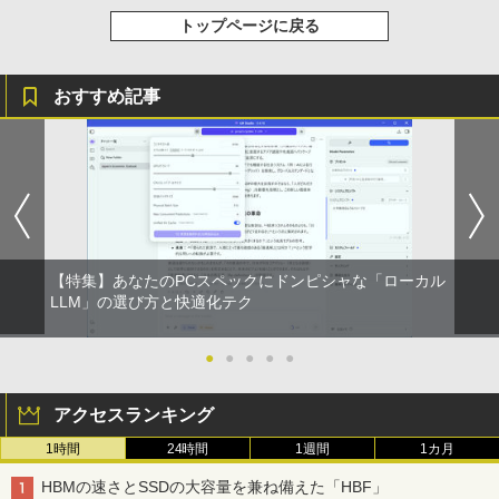
トップページに戻る
おすすめ記事
【特集】あなたのPCスペックにドンピシャな「ローカル
LLM」の選び方と快適化テク
●
●
●
●
●
アクセスランキング
1時間
24時間
1週間
1カ月
HBMの速さとSSDの大容量を兼ね備えた「HBF」