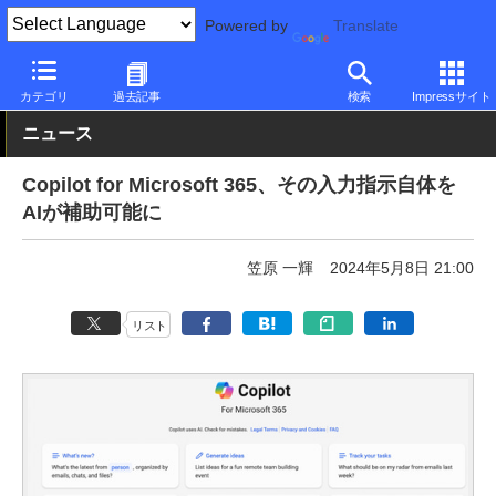
Powered by
Translate
PC Watch
市場
AI
その他
カテゴリ
過去記事
検索
Impressサイト
ニュース
Copilot for Microsoft 365、その入力指示自体を
AIが補助可能に
笠原 一輝
2024年5月8日 21:00
リスト