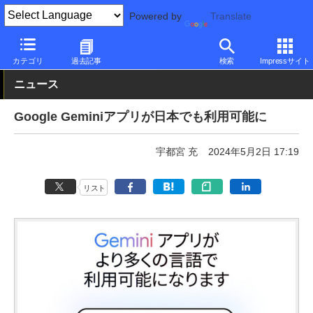
Powered by
Translate
PC Watch
市場
AI
その他
カテゴリ
過去記事
検索
Impressサイト
ニュース
Google Geminiアプリが日本でも利用可能に
宇都宮 充
2024年5月2日 17:19
リスト