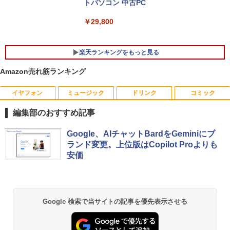
トパソコン 中古PC
￥29,800
楽天ランキングをもっと見る
Amazon売れ筋ランキング
イヤフォン
ミュージック
ドリンク
コミック
【訳あり品】中古パソコン | NEC | Mate
【500円クーポン＋ポイント最大31.5%還
【送料無料】感動する地図帖 世界って面
1
1
1
MKM34B-1 | Windows11 | デスクトップ
元！】モバイルモニター 15.6 インチ FH
白い!となる100テーマ／イアン・ライト
編集部のおすすめ記事
| 一年保証 | 第7世代 | Core i5 7500 3.4
D 1920×1080 1080P Fast IPS パネル 非
／Infographic．ly／片山美佳子
(〜最大3.8)GHz | MEM:8GB | SSD:256G
光沢 1000:1 高コントラスト 超軽量 600
Anker Soundcore P40i オフホワイト
BRUCE WAYNE feat. Flo Milli, ATL Jacob
【Amazon.co.jp限定】 い・ろ・は・す 2L P
薬屋のひとりごと 17巻 (デジタル版ビッグガ
B | DVD-ROM | 無線LAN:あり | Win11Pr
g スピーカー内蔵 Type-C/HDMI 接続 PS
Google、AIチャットBardをGeminiにブ
￥2,420
[Explicit]
ET ラベルレス ×8本
ンガンコミックス)
o64bit
5/Switch/PC/スマホ対応
ランド変更。上位版はCopilot Proよりも
￥7,990
安価
￥250
￥1,112
￥770
￥10,000
￥8,490
誤謬論入門[本/雑誌] 優れた議論の実践ガ
2
イド / T・エドワード・デイマー/著 小西
卓三/監訳 今村真由子/訳
Anker Soundcore P31i ブラック
BRUCE WAYNE feat. Flo Milli, ATL Jacob
by Amazon 天然水 ラベルレス 500ml ×24本
異世界居酒屋「のぶ」(22) (角川コミックス・
【マラソンセール期間中ポイント5倍】中
Dell モニター 19インチ P1917S IPSパネ
2
2
Google 検索で当サイトの記事を優先表示させる
[Explicit]
富士山の天然水 バナジウム含有 水 ミネラル
エース)
古デスクトップパソコン 第8世代 Core i5
ル 1280x1024 スクエア HDMI USBハブ
￥3,520
ウォーター ペットボトル 静岡県産 500ミリリ
￥5,990
Windows11 高速SSD128GB メモリ8GB
高さ調整 中古ディスプレイ
ットル (Smart Basic)
￥250
￥832
Type-C DisplayPort Lenovo ThinkStat