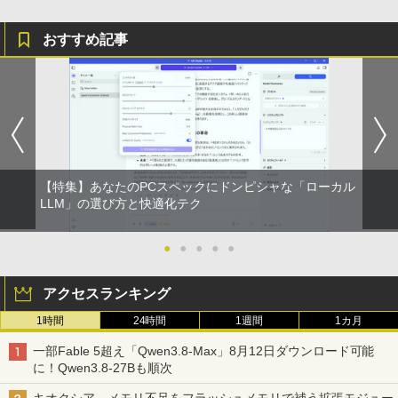
￥2,980
【2K 光沢パネル 超軽量470g】モバイル
5
おすすめ記事
【展示品・代引不可】 富士通 FUJITSU
モニター 14インチ 2K 2160x1440 3:2 ア
5
デスクトップPC FMV Desktop Fシリー
スペクト 100%sRGB 400cd/m? 光沢IPS
ズ F55-K1 23.8型/ Core i5-1235U/ メモ
パネル 色鮮やか 470g 超軽量 Type-C対
リ 16GB/ SSD 512GB/ Windows 11/ 20
応 miniHDMI モニター サブディスプレイ
24 Office付き/ 2025年1月モデル
テレワーク EVICIV
￥149,800
￥12,999
【特集】あなたのPCスペックにドンピシャな「ローカル
LLM」の選び方と快適化テク
●
●
●
●
●
アクセスランキング
1時間
24時間
1週間
1カ月
一部Fable 5超え「Qwen3.8-Max」8月12日ダウンロード可能
に！Qwen3.8-27Bも順次