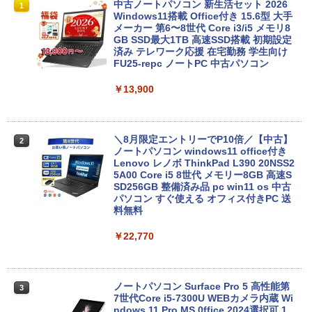
中古ノートパソコン 新生活セット 2026
1
Windows11搭載 Office付き 15.6型 大手
メーカー 第6〜8世代 Core i3/i5 メモリ8
GB SSD最大1TB 高速SSD搭載 初期設定
済み テレワーク応援 在宅勤務 学生向け
FU25-repc ノートPC 中古パソコン
￥13,900
＼8月限定エントリーでP10倍／【中古】
2
ノートパソコン windows11 office付き
Lenovo レノボ ThinkPad L390 20NSS2
5A00 Core i5 8世代 メモリー8GB 高速S
SD256GB 整備済み品 pc win11 os 中古
パソコン すぐ使える オフィス付きPC 送
料無料
￥22,770
ノートパソコン Surface Pro 5 高性能第
3
7世代Core i5-7300U WEBカメラ内蔵 Wi
ndows 11 Pro MS 0ffice 2024選択可 1