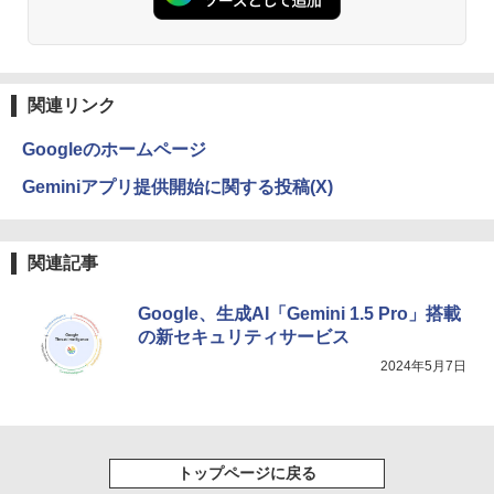
ion P330 初期設定済 すぐ使える 90日保
￥8,800
￥1,380
証 送料無料
Aランクパーティを離脱した俺は、元教
3
え子たちと迷宮深部を目指す。（13）
Anker Soundcore Liberty 5 アプリコットピ
On My Road (Stadium ver.)
ONE PIECE モノクロ版 115 (ジャンプコミッ
￥12,980
【電子書籍】[ ユーリ ]
ンク
クスDIGITAL)
by Amazon 炭酸水 ラベルレス 500ml ×24本
【楽天1位!1,600円OFFクーポン 8/4 20:
3
強炭酸水 ペットボトル 500ミリリットル (Sm
￥250
関連リンク
00-8/11 01:59】Xiaomi Monitor A24i 20
￥792
art Basic)
￥-
￥594
26 ディスプレイ 1080P 23.8インチ 144
【エントリーでポイント100％還元のチ
Hzリフレッシュレート sRGB99% 1670
3
Googleのホームページ
￥1,625
ャンス】GMKtec ミニpc G3S【Intel N9
万色 300nits ΔE＜1 低ブルーライト 大
5 DDR4 8GB 256GB/512GB SSD】 4コ
画面 TÜV認証 目にやさしい 調整可能な
Geminiアプリ提供開始に関する投稿(X)
★8月中旬発送予定★ 宇宙兄弟 全巻セ
4
ア 4スレッド mini pc Windows11 Pro
スタンド VESA
【2026年アップグレード版】AOKIMI ワイヤ
On My Road (Stadium ver.)
HUNTER×HUNTER モノクロ版 39 (ジャンプ
ット（全46巻）
最大3.4GHz WIFI5 BT5.0 小型 M.2 2242
レスイヤホン bluetooth イヤホン V12 小型
コミックスDIGITAL)
by Amazon 天然水ラベルレス 2L×9本
ミニパソコン 2画面 超静音 超軽量 高性
軽量 ブルートゥースHi-Fi 最大36時間再生 ぶ
￥12,580
￥250
￥41,225
能 みにpc nucbox 省エネ 小型 コンパク
るーとゅーす コードレス ENCノイズキャン
￥572
関連記事
￥1,117
ト
セリング 自動ペアリング Type-C充電 マイク
付き 防水 タッチ式音量調整 スポーツ/通勤/通
Google、生成AI「Gemini 1.5 Pro」搭載
学/WEB会議(ホワイト)
￥51,505
MAXZEN ゲーミングモニター 23.8イン
4
の新セキュリティサービス
チ 180Hz FHD (1920×1080) HDMI2.1 D
BUGS LIFE
スーパーの裏でヤニ吸うふたり 9巻 (デジタル
乙女ゲー世界はモブに厳しい世界です
5
￥1,964
P1.4 sRGB128％ IPS Adaptive-Sync ブ
版ビッグガンガンコミックス)
コカ・コーラ やかんの麦茶 from 爽健美茶 ラ
【共和国編】 02 【電子書籍】[ 三
2024年5月7日
ルーライトカット 非光沢 フリッカーフリ
ベルレス 650mlPET×24本
￥250
嶋 与夢 ]
【中古】HP Pro Mini 400 G9 Core i5-12
ー ホワイト MGM24CH01-F180 マクス
4
￥810
500T メモリ16GB SSD256GB Windows
ゼン
Xiaomi シャオミ REDMI Buds 8 Lite ワイヤ
￥2,009
￥924
11Pro 省スペース 小型 デスクトップPC
レスイヤホン Bluetooth 5.4 ノイズキャンセ
リング ANC 36時間再生
￥12,980
トップページに戻る
￥49,500