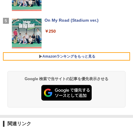
セリング 自動ペアリング Type-C充電 マイク
付き 防水 タッチ式音量調整 スポーツ/通勤/通
学/WEB会議(ホワイト)
On My Road (Stadium ver.)
シバつき物件 8 【電子書籍】[ 大森えす ]
5
￥1,964
￥250
￥770
Xiaomi シャオミ REDMI Buds 8 Lite ワイヤ
レスイヤホン Bluetooth 5.4 ノイズキャンセ
リング ANC 36時間再生
Amazonランキングをもっと見る
￥3,480
Google 検索で当サイトの記事を優先表示させる
by Amazon 天然水 ラベルレス 500ml ×24本
薬屋のひとりごと 17巻 (デジタル版ビッグガ
富士山の天然水 バナジウム含有 水 ミネラル
ンガンコミックス)
ウォーター ペットボトル 静岡県産 500ミリリ
ットル (Smart Basic)
￥770
￥1,380
異世界居酒屋「のぶ」(22) (角川コミックス・
エース)
関連リンク
【Amazon.co.jp限定】 い・ろ・は・す 2L P
ET ラベルレス ×8本