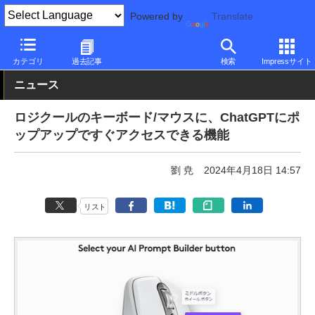
Powered by
Translate
PC Watch
市場
AI
ChatGPT
カテゴリ
過去記事
検索
Impressサイト
ニュース
ロジクールのキーボード/マウスに、ChatGPTにポ
ップアップですぐアクセスできる機能
劉 尭
2024年4月18日 14:57
リスト