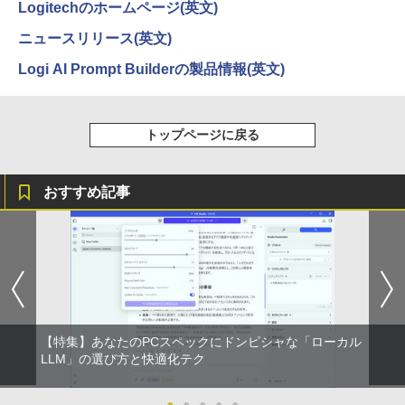
￥832
Logitechのホームページ(英文)
￥1,112
ニュースリリース(英文)
ONE PIECE モノクロ版 115 (ジャンプコミッ
Logi AI Prompt Builderの製品情報(英文)
クスDIGITAL)
by Amazon 炭酸水 ラベルレス 500ml ×24本
強炭酸水 ペットボトル 500ミリリットル (Sm
art Basic)
￥594
トップページに戻る
￥1,625
HUNTER×HUNTER モノクロ版 39 (ジャンプ
おすすめ記事
コミックスDIGITAL)
by Amazon 天然水ラベルレス 2L×9本
￥572
￥1,117
スーパーの裏でヤニ吸うふたり 9巻 (デジタル
版ビッグガンガンコミックス)
【Amazon.co.jp限定】 伊藤園 磨かれて、澄
みきった日本の水 2L 8本 ラベルレス [ ケース
【特集】あなたのPCスペックにドンピシャな「ローカル
] [ 水 ] [ ペットボトル ] [ 箱買い ] [ ストック
￥810
LLM」の選び方と快適化テク
] [ 水分補給 ]
￥998
●
●
●
●
●