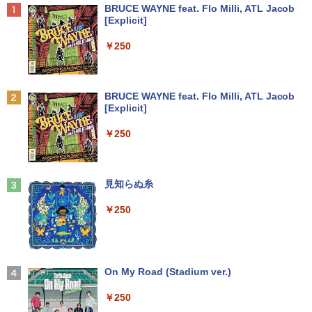
Anker Soundcore P40i オフホワイト
BRUCE WAYNE feat. Flo Milli, ATL Jacob
[Explicit]
￥7,990
￥250
ビジネス・キャリア検定試験標準テキス
2
ト 経営戦略2級［第3版］ 公的資格試
験 ビジキャリ [ 高山誠 ]
Anker Soundcore P31i ブラック
BRUCE WAYNE feat. Flo Milli, ATL Jacob
[Explicit]
￥4,290
￥5,990
￥250
かたわれ令嬢が男装する理由（コミッ
3
ク） ： 6 【電子書籍】[ 雨宮レイ. ]
Anker Soundcore Liberty 5 ミッドナイトブ
見知らぬ糸
ラック
￥1,034
￥250
￥14,990
ポケモンずかんドリル 5さい 4冊セット
4
【2026年アップグレード版】AOKIMI ワイヤ
On My Road (Stadium ver.)
レスイヤホン bluetooth イヤホン V12 小型
￥4,664
軽量 ブルートゥースHi-Fi 最大36時間再生 ぶ
￥250
るーとゅーす コードレス ENCノイズキャン