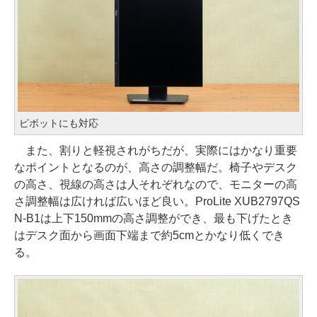
ピボットにも対応
また、割りと軽視されがちだが、実際にはかなり重要
なポイントとなるのが、高さの調整幅だ。椅子やデスク
の高さ、視線の高さは人それぞれなので、モニターの高
さ調整幅は広ければ広いほど良い。ProLite XUB2797QS
N-B1は上下150mmの高さ調整ができ、最も下げたとき
はデスク面から画面下端まで約5cmとかなり低くでき
る。