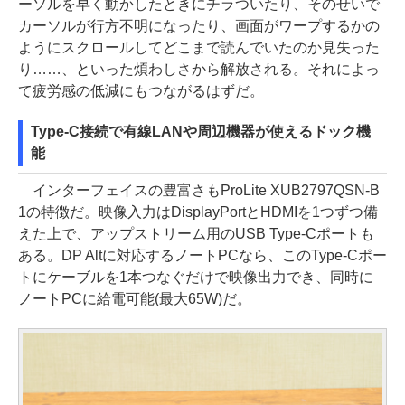
ーソルを早く動かしたときにチラついたり、そのせいで
カーソルが行方不明になったり、画面がワープするかの
ようにスクロールしてどこまで読んでいたのか見失った
り……、といった煩わしさから解放される。それによっ
て疲労感の低減にもつながるはずだ。
Type-C接続で有線LANや周辺機器が使えるドック機
能
インターフェイスの豊富さもProLite XUB2797QSN-B
1の特徴だ。映像入力はDisplayPortとHDMIを1つずつ備
えた上で、アップストリーム用のUSB Type-Cポートも
ある。DP Altに対応するノートPCなら、このType-Cポー
トにケーブルを1本つなぐだけで映像出力でき、同時に
ノートPCに給電可能(最大65W)だ。