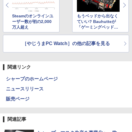
液晶モニター PCディスプレイ 23.8 24イ
日本集中治療医学会 専門医テキスト
3
4
ンチ 144Hz 1ms IPS フルHD ノングレア
【2026年アップグレード版】AOKIMI ワイヤ
On My Road (Stadium ver.)
HUNTER×HUNTER モノクロ版 39 (ジャンプ
第4版 [ 一般社団法人日本集中治療医学会
非光沢 ブルーライトカット HDMI VGA
レスイヤホン bluetooth イヤホン V12 小型
コミックスDIGITAL)
教育委員会 ]
by Amazon 天然水ラベルレス 2L×9本
スピーカー内蔵 ヘッドホン端子 VESA対
軽量 ブルートゥースHi-Fi 最大36時間再生 ぶ
Steamのオンラインユ
もうベッドから出なく
￥250
応 テレワーク 在宅勤務 法人向け オフィ
るーとゅーす コードレス ENCノイズキャン
ーザー数が初の2,000
ていい? Bauhutteが
￥572
￥22,000
￥1,117
ス TERRA 2441W
セリング 自動ペアリング Type-C充電 マイク
万人超え
「ゲーミングベッドレ
付き 防水 タッチ式音量調整 スポーツ/通勤/通
イアウト」を発売
学/WEB会議(ホワイト)
￥9,999
On My Road (Stadium ver.)
スーパーの裏でヤニ吸うふたり 9巻 (デジタル
タッチペンで音が聞ける！ はじめてずか
［やじうまPC Watch］の他の記事を見る
5
￥1,964
版ビッグガンガンコミックス)
ん1000 英語つき はじめて図鑑1000 はじ
【Amazon.co.jp限定】 伊藤園 磨かれて、澄
めてのずかん こども 子ども 0歳 1歳 2歳
みきった日本の水 2L 8本 ラベルレス [ ケース
￥250
ゲーミングモニター 23.8インチ PCモニ
3歳 4歳 小学館 タッチペン 図鑑 ずかん
] [ 水 ] [ ペットボトル ] [ 箱買い ] [ ストック
4
￥810
ター 100Hz 1920×1080 FHD 1080p 5ms
はじめて 英語 プレゼント クリスマス お
Xiaomi シャオミ REDMI Buds 8 Lite ワイヤ
] [ 水分補給 ]
関連リンク
応答 薄型 液晶ディスプレイ ノングレア
祝い 知育玩具 英語教育
レスイヤホン Bluetooth 5.4 ノイズキャンセ
非光沢 VA simplus シンプラス SP-NMT
リング ANC 36時間再生
￥998
23【送料無料】【レビューでモニターク
シャープのホームページ
￥5,478
リーナープレゼント】【メーカー1年保
￥3,480
証】
ニュースリリース
￥10,899
販売ページ
関連記事
【楽天1位!1,600円OFFクーポン 8/4 20:
5
00-8/11 01:59】Xiaomi Monitor A24i 20
26 ディスプレイ 1080P 23.8インチ 144