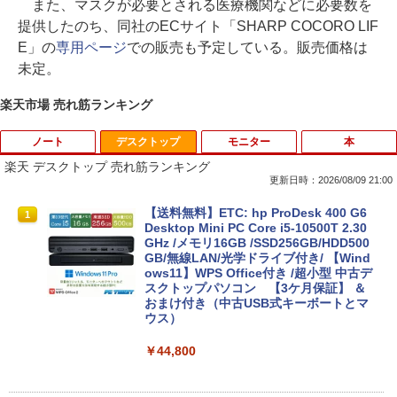
また、マスクが必要とされる医療機関などに必要数を
提供したのち、同社のECサイト「SHARP COCORO LIF
E」の
専用ページ
での販売も予定している。販売価格は
未定。
楽天市場 売れ筋ランキング
ノート
デスクトップ
モニター
本
楽天 デスクトップ 売れ筋ランキング
更新日時：2026/08/09 21:00
【期間限定 ポイントUP＆クーポン配
【送料無料】ETC: hp ProDesk 400 G6
1
1
布】 Lenovo Chromebook Duet EDU G
Desktop Mini PC Core i5-10500T 2.30
2 2in1 ノートパソコン 83HKS00M00 Ch
GHz /メモリ16GB /SSD256GB/HDD500
romeOS MediaTek Kompanio 838 メモ
GB/無線LAN/光学ドライブ付き/ 【Wind
リ4GB eMMC64GB 10.95インチ タッチ
ows11】WPS Office付き /超小型 中古デ
対応 再生品Sランク
スクトップパソコン 【3ケ月保証】 ＆
おまけ付き（中古USB式キーボートとマ
ウス）
￥29,800
￥44,800
レビュー投稿 5年保証｜MS Office 2024
2