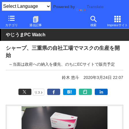
Powered by
Translate
PC Watch
市場
動向
シャープ
カテゴリ
過去記事
検索
Impressサイト
やじうまPC Watch
シャープ、三重県の自社工場でマスクの生産を開
始
～当面は政府への納入を優先、のちにECサイトで販売予定
鈴木 悠斗
2020年3月24日 22:07
リスト