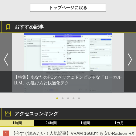
トップページに戻る
おすすめ記事
【特集】あなたのPCスペックにドンピシャな「ローカル
LLM」の選び方と快適化テク
●
●
●
●
●
アクセスランキング
1時間
24時間
1週間
1カ月
【今すぐ読みたい！人気記事】VRAM 16GBでも安いRadeon RX