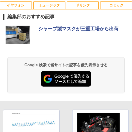
イヤフォン
ミュージック
ドリンク
コミック
【期間限定10%OFFクーポン 8/12 10時
夏帆 The Tale of KAHO [ 村上 春樹 ]
1
1
まで】 モニター 21.5インチ 100Hz FHD
編集部のおすすめ記事
VAパネル スピーカー搭載 ブルーライト
￥2,860
軽減 ノングレアタイプ 壁掛け対応 省ス
Anker Soundcore P40i オフホワイト
BRUCE WAYNE feat. Flo Milli, ATL Jacob
【Amazon.co.jp限定】 い・ろ・は・す 2L P
薬屋のひとりごと 17巻 (デジタル版ビッグガ
ペース 角度調整 高視野角 178° Adaptiv
シャープ製マスクが三重工場から出荷
[Explicit]
ET ラベルレス ×8本
ンガンコミックス)
e-Sync対応 MAXZEN MJM22CH03-F10
￥7,990
0
￥250
￥1,112
￥770
￥9,980
プレステップ神道学（9） [ 國學院大學神
2
道文化学部 ]
Anker Soundcore P31i ブラック
BRUCE WAYNE feat. Flo Milli, ATL Jacob
by Amazon 天然水 ラベルレス 500ml ×24本
異世界居酒屋「のぶ」(22) (角川コミックス・
Google 検索で当サイトの記事を優先表示させる
￥1,980
[Explicit]
富士山の天然水 バナジウム含有 水 ミネラル
エース)
【お買い物マラソ！P最大31.5%還元】
2
ウォーター ペットボトル 静岡県産 500ミリリ
￥5,990
モニター 21.5インチ 120Hz モニター 2
ットル (Smart Basic)
￥250
￥832
2インチ pcモニター フルhd 非光沢 液晶
ディスプレイ Adaptive Sync VESA対応
￥1,380
フレームレス HDMI*2 ブルーライト軽減
1OC Vol.7 （TJMOOK）
3
チルト調節可 ビジネス用 五年保証 pcモ
ニター目に優しい HDMIケーブル付
Anker Soundcore Liberty 5 ミッドナイトブ
見知らぬ糸
ONE PIECE モノクロ版 115 (ジャンプコミッ
￥1,650
ラック
クスDIGITAL)
by Amazon 炭酸水 ラベルレス 500ml ×24本
強炭酸水 ペットボトル 500ミリリットル (Sm
￥9,980
￥250
art Basic)
￥14,990
￥594
￥1,625