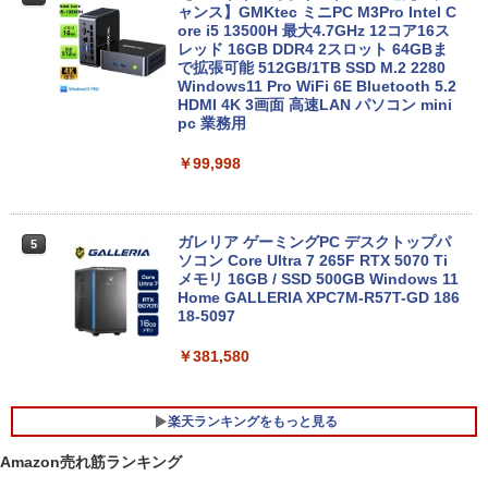
ャンス】GMKtec ミニPC M3Pro Intel C
ore i5 13500H 最大4.7GHz 12コア16ス
￥31,980
レッド 16GB DDR4 2スロット 64GBま
で拡張可能 512GB/1TB SSD M.2 2280
Windows11 Pro WiFi 6E Bluetooth 5.2
HDMI 4K 3画面 高速LAN パソコン mini
DELL Inspiron15 5583 Windows11 64
5
pc 業務用
bit WEBカメラ HDMI テンキー Core i7 8
565U メモリー8GB 高速SSD256GB+HD
￥99,998
D1TB 無線LAN DVDマルチ A4サイズ フ
ルHD液晶 ノートパソコン【中古】【30
日保証】1708114
ガレリア ゲーミングPC デスクトップパ
￥34,800
5
ソコン Core Ultra 7 265F RTX 5070 Ti
メモリ 16GB / SSD 500GB Windows 11
Home GALLERIA XPC7M-R57T-GD 186
18-5097
￥381,580
楽天ランキングをもっと見る
Amazon売れ筋ランキング