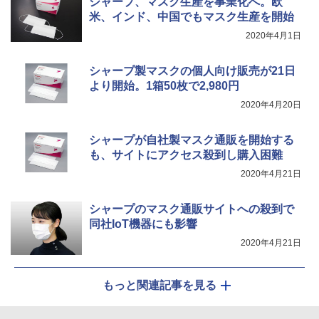
シャープ、マスク生産を事業化へ。欧
Hzリフレッシュレート sRGB99% 1670
米、インド、中国でもマスク生産を開始
万色 300nits ΔE＜1 低ブルーライト 大
画面 TÜV認証 目にやさしい 調整可能な
2020年4月1日
スタンド VESA
￥12,580
シャープ製マスクの個人向け販売が21日
より開始。1箱50枚で2,980円
2020年4月20日
シャープが自社製マスク通販を開始する
も、サイトにアクセス殺到し購入困難
2020年4月21日
シャープのマスク通販サイトへの殺到で
同社IoT機器にも影響
2020年4月21日
もっと関連記事を見る