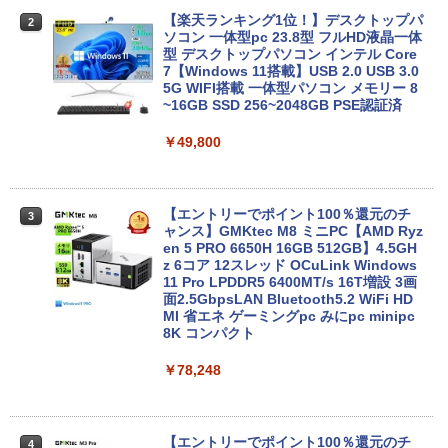
H&B 搭載｜中古ノートパソコン Windo
ws11 Office付｜テンキー DVD 搭載｜C
【楽天ランキング1位！】デスクトップパ
2
ore i5 第7世代 メモリ 8GB SSD 256GB
ソコン 一体型pc 23.8型 フルHD液晶一体
｜店長厳選 Lenovo ThinkPad 15.6型 Bl
型 デスクトップパソコン インテル Core
uetooth Wi-Fi 無線｜中古 パソコン 中古
7【Windows 11搭載】USB 2.0 USB 3.0
PC Word Excel
5G WIFI搭載 一体型パソコン メモリー 8
~16GB SSD 256~2048GB PSE認証済
￥29,800
￥49,800
Xiaomi シャオミ REDMI Pad 2 6+128G
3
B ラベンダーパープル 11型Androidタブ
【エントリーでポイント100％還元のチ
3
レット 6GB/128GB/WiFi VHU5864JP
ャンス】GMKtec M8 ミニPC【AMD Ryz
en 5 PRO 6650H 16GB 512GB】4.5GH
z 6コア 12スレッド OCuLink Windows
￥29,981
11 Pro LPDDR5 6400MT/s 16T増設 3画
面2.5GbpsLAN Bluetooth5.2 WiFi HD
MI 省エネ ゲーミングpc みにpc minipc
8K コンパクト
【P最大15倍還元】2025年新生活応援！
4
激安！ノートパソコン Office搭載 初期設
￥78,248
定済 Win11搭載 インテル第13世代CPU
メモリ8GB 高速SSD256GB/512GB 14.1
型FHD液晶 Webカメラ 日本語配列キー
ボード付き テレワーク・在宅勤務・オン
ライン授業対応 軽量ノートPC 14Q8F
【エントリーでポイント100％還元のチ
4