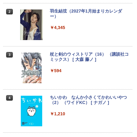
￥8,999
羽生結弦（2027年1月始まりカレンダ
2
ー）
【超特価】厳選大手メーカー 液晶モニタ
2
【マラソンP5倍/10%オフクーポン】中古
ー シークレット 19インチワイド ノング
￥4,345
2
ノートパソコン Windows11 Pro Office
レア VGA DELL NEC 等 液晶ディスプレ
付き Panasonic Let's note CF-NX3 第4
イ【中古】
世代 Core i5 メモリ8GB 高速SSD256GB
12.1インチ Bluetoot WEBカメラ Wi-Fi
￥3,100
HDMI 初期設定済み 送料無料 90日保証
杖と剣のウィストリア（16） （講談社コ
3
ミックス） [ 大森 藤ノ ]
￥9,800
￥594
モバイルモニター 15.6インチ InnoView
3
モバイルディスプレイ 自立型 1920*1080
FHD ポータブルモニター IPS液晶パネル
中古パソコン | Lenovo | ThinkPad L57
薄型 軽量 持ち運び 壁掛けに対応 Switc
3
0 | Windows11 | ノートPC | 一年保証 |
h/PS3/PS4/PS5/Xbox One/PC/スマホ/U
第7世代 | Core i5 7200U 2.5(～最大3.1)
SBType-C/標準HDMI対応【選べる種
ちいかわ なんか小さくてかわいいやつ
4
GHz | MEM:8GB | HDD:500GB | DVDマ
類】タッチ/ケース付き/4Kタイプ
（2） （ワイドKC） [ ナガノ ]
ルチ | 無線LAN:あり | テンキー | Win11P
ro64Bit | ACアダプター付属
￥8,980
￥1,210
￥9,980
アースドリームス 厳選おまかせモニター
4