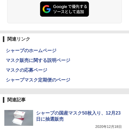
ウォーター ペットボトル 静岡県産 500ミリリ
￥5,990
ットル (Smart Basic)
￥250
￥832
￥1,380
Anker Soundcore Liberty 5 ミッドナイトブ
見知らぬ糸
ONE PIECE モノクロ版 115 (ジャンプコミッ
ラック
クスDIGITAL)
by Amazon 天然水ラベルレス 2L×9本
￥250
関連リンク
￥14,990
￥594
￥1,117
シャープのホームページ
マスク販売に関する説明ページ
【2026年アップグレード版】AOKIMI ワイヤ
On My Road (Stadium ver.)
HUNTER×HUNTER モノクロ版 39 (ジャンプ
レスイヤホン bluetooth イヤホン V12 小型
コミックスDIGITAL)
by Amazon 炭酸水 ラベルレス 500ml ×24本
マスクの応募ページ
軽量 ブルートゥースHi-Fi 最大36時間再生 ぶ
強炭酸水 ペットボトル 500ミリリットル (Sm
￥250
るーとゅーす コードレス ENCノイズキャン
art Basic)
￥572
シャープマスク定期便のページ
セリング 自動ペアリング Type-C充電 マイク
付き 防水 タッチ式音量調整 スポーツ/通勤/通
￥1,625
学/WEB会議(ホワイト)
関連記事
On My Road (Stadium ver.)
スーパーの裏でヤニ吸うふたり 9巻 (デジタル
￥1,964
版ビッグガンガンコミックス)
コカ・コーラ やかんの麦茶 from 爽健美茶 ラ
ベルレス 650mlPET×24本
￥250
シャープの国産マスク50枚入り、12月23
￥810
日に抽選販売
Xiaomi シャオミ REDMI Buds 8 Lite ワイヤ
￥2,009
レスイヤホン Bluetooth 5.4 ノイズキャンセ
2020年12月18日