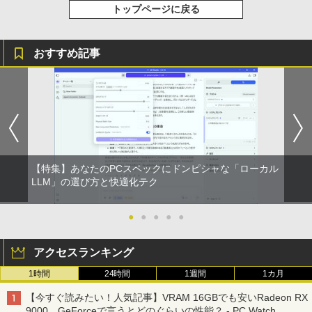
トップページに戻る
おすすめ記事
【特集】あなたのPCスペックにドンピシャな「ローカル
LLM」の選び方と快適化テク
●
●
●
●
●
アクセスランキング
1時間
24時間
1週間
1カ月
【今すぐ読みたい！人気記事】VRAM 16GBでも安いRadeon RX
9000、GeForceで言うとどのぐらいの性能？ - PC Watch