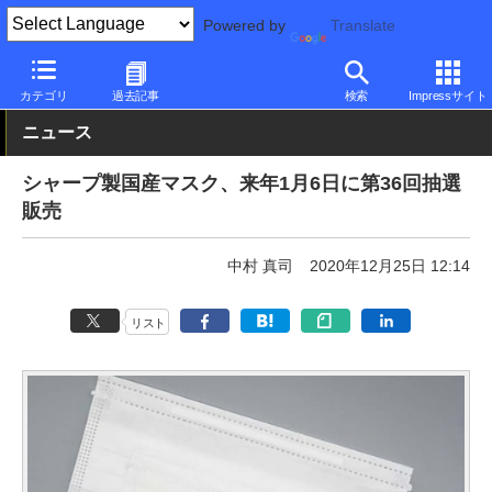
Powered by
Translate
PC Watch
市場
動向
シャープ
カテゴリ
過去記事
検索
Impressサイト
ニュース
シャープ製国産マスク、来年1月6日に第36回抽選
販売
中村 真司
2020年12月25日 12:14
リスト