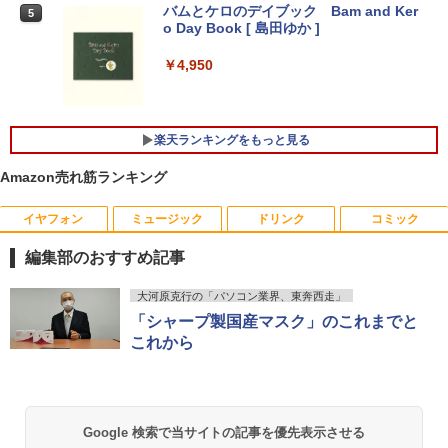
バムとケロのデイブック Bam and Ker
21.5型〜27型ワイド 【HDMI対応 / FULL
5
o Day Book [ 島田ゆか ]
【期間限定 ポイント10倍】Lenovo Idea
HD解像度】 大手メーカー液晶 (Dell/HP/
4
Pad D330 10.1型 2-in-1 タブレットPC／
NEC等) テレワーク デュアルモニター S
着脱式キーボード（intel 第九世代Celero
witch PS4 PS5対応 【整備済み中古品】
￥4,950
n N4000/4GB/64GB eMMC/HD IPS液晶
Type-C データ/充電可）/microSD対応
￥6,470
（最大128GB）/Windows 11 Pro／Dolb
y Audio）【整備済み中古品】
楽天ランキングをもっと見る
￥13,800
＼500円OFFクーポンあり！／ モバイル
5
Amazon売れ筋ランキング
モニター 15.6インチ 1080PフルHD ディ
スプレイ VESA対応 コスパ デュアルモニ
イヤフォン
ミュージック
ドリンク
コミック
ター サブモニター ゲーミングモニター
【期間限定破格金額！】新生活 新古品 W
ポータブルモニター 外付けモニター リモ
5
編集部のおすすめ記事
in11搭載 パソコンノートパソコンoffice
ートワーク IPS mini pc ミニPC 多デバ
付き 初心者向けノートPC 初期設定済 1
イス対応 ブラック
Anker Soundcore P40i オフホワイト
BRUCE WAYNE feat. Flo Milli, ATL Jacob
【Amazon.co.jp限定】 い・ろ・は・す 2L P
薬屋のひとりごと 17巻 (デジタル版ビッグガ
5.6型 インテル高速CPU ランダムで発送
大河原克行の「パソコン業界、東奔西走」
[Explicit]
ET ラベルレス ×8本
ンガンコミックス)
メモリ4GB～ 高速SSD1TB 最大 フルHD
￥9,480
「シャープ製国産マスク」のこれまでと
Webカメラ zoom 軽量薄型 無線 型番更
￥7,990
これから
新で在庫処分
￥250
￥1,112
￥770
￥12,980
Anker Soundcore P31i ブラック
BRUCE WAYNE feat. Flo Milli, ATL Jacob
by Amazon 天然水 ラベルレス 500ml ×24本
異世界居酒屋「のぶ」(22) (角川コミックス・
Google 検索で当サイトの記事を優先表示させる
[Explicit]
富士山の天然水 バナジウム含有 水 ミネラル
エース)