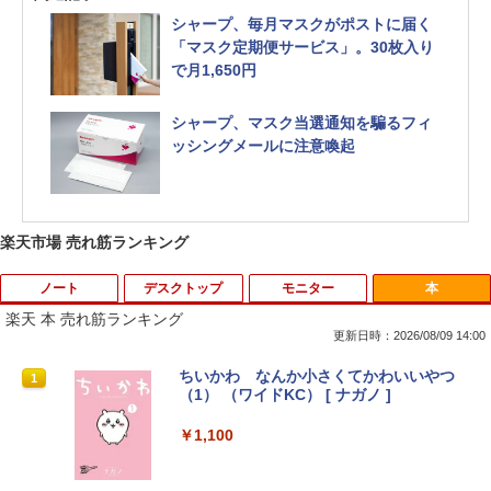
シャープ、毎月マスクがポストに届く
「マスク定期便サービス」。30枚入り
で月1,650円
シャープ、マスク当選通知を騙るフィ
ッシングメールに注意喚起
楽天市場 売れ筋ランキング
ノート
デスクトップ
モニター
本
楽天 本 売れ筋ランキング
更新日時：2026/08/09 14:00
【★最大100%ポイント】【大特価!訳あ
富士通 Fujitsu 液晶モニター VL-17CST
ちいかわ なんか小さくてかわいいやつ
1
1
1
り!】富士通 LIFEBOOK A576/第6世代 C
17インチ スクエア ホワイト LCD LEDバ
（1） （ワイドKC） [ ナガノ ]
ore i3/メモリ:4GB/SSD:128GB/15.6型液
ックライト SXGA 1280×1024 TNパネル
晶/USB 3.0/VGA/HDMI/DVD/Office/中古
非光沢 ノングレア DVI VESA準拠 ディス
￥1,100
パソコン ノートパソコン Windows11 W
プレイ 【中古】
indows10
￥2,750