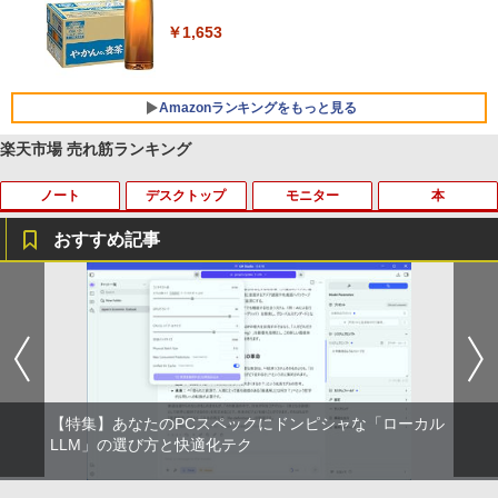
Xiaomi シャオミ REDMI Buds 8 Lite ワイヤ
￥1,653
レスイヤホン Bluetooth 5.4 ノイズキャンセ
リング ANC 36時間再生
￥2,980
Amazonランキングをもっと見る
楽天市場 売れ筋ランキング
ノート
デスクトップ
モニター
本
薬屋のひとりごと 17巻 (デジタル版ビッグガ
ンガンコミックス)
おすすめ記事
￥770
【マラソンセール期間中ポイント5倍】
パソコンデスクトップ 中古モニター 液晶
【中古】 DELL E1914Hc 18.5インチ 液
14ひきのシリーズ （既12巻） [ いわむ
1
1
1
1
【訳あり】中古 MacBook Air 13.3イン
モニター★色指定不可★19型〜液晶 即使
晶モニター D-sub 非光沢 ノングレア 動
ら かずお ]
チ 2015年 型番A1466 Core i5 メモリ8G
用可能 中古PC限定 シークレット【1ヶ月
作保証 [96781]
異世界居酒屋「のぶ」(22) (角川コミックス・
B SSD256GB Webカメラ Wi-Fi Bluetoo
保証】【中古】
￥17,160
エース)
th macOS Monterey 動作確認済 すぐ使
￥3,980
える 90日保証 送料無料 Apple
￥2,780
￥832
￥19,980
【特集】あなたのPCスペックにドンピシャな「ローカル
ドラゴンボールスーパーダイバーズ 1st
2
EPSON 液晶モニター LD22W83L 21.5イ
ANNIVERSARY SUPER GUIDE[本/雑誌]
LLM」の選び方と快適化テク
2
HP ★中古パソコン・Aランク★5XB43P
ンチワイド ホワイト LCD LEDバックラ
(Vジャンプブックス) (単行本・ムック) /
2
HUNTER×HUNTER モノクロ版 39 (ジャンプ
A#ABJ [ProDesk 600 G4 SFF(i5-8500 8
イト 1920 x 1080 フルHD TNパネル 非
Vジャンプ編集部