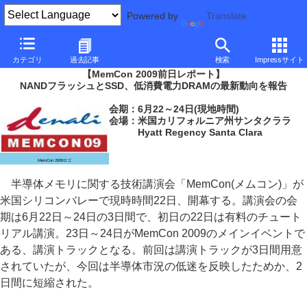
Powered by
Translate
PC Watch
イベント
その他
MemCon 2009
カテゴリ
過去記事
検索
Impressサイト
【MemCon 2009前日レポート】
NANDフラッシュとSSD、低消費電力DRAMの最新動向を報告
会期：6月22～24日(現地時間)
会場：米国カリフォルニア州サンタクララ
Hyatt Regency Santa Clara
MemCon 2009ロゴ
半導体メモリに関する技術講演会「MemCon(メムコン)」が
米国シリコンバレーで現時時間22日、開幕する。講演会の会
期は6月22日～24日の3日間で、初日の22日は有料のチュート
リアル講演。23日～24日がMemCon 2009のメインイベントで
ある、講演トラックとなる。前回は講演トラックが3日間用意
されていたが、今回は半導体市況の低迷を反映したためか、2
日間に短縮された。