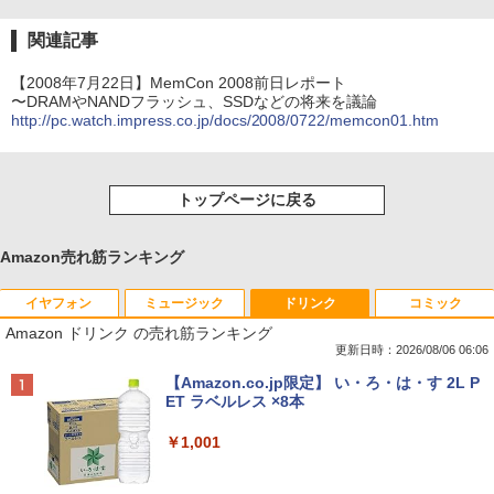
関連記事
【2008年7月22日】MemCon 2008前日レポート
〜DRAMやNANDフラッシュ、SSDなどの将来を議論
http://pc.watch.impress.co.jp/docs/2008/0722/memcon01.htm
トップページに戻る
Amazon売れ筋ランキング
イヤフォン
ミュージック
ドリンク
コミック
Amazon ドリンク の売れ筋ランキング
更新日時：2026/08/06 06:06
Anker Soundcore P40i オフホワイト
BRUCE WAYNE feat. Flo Milli, ATL Jacob
【Amazon.co.jp限定】 い・ろ・は・す 2L P
[Explicit]
ET ラベルレス ×8本
￥5,990
￥250
￥1,001