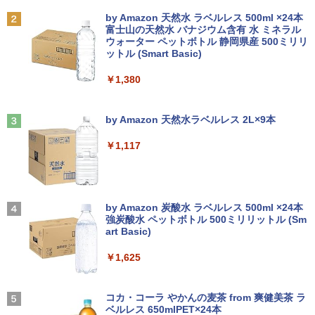
Anker Soundcore P31i ブラック
BRUCE WAYNE feat. Flo Milli, ATL Jacob
by Amazon 天然水 ラベルレス 500ml ×24本
[Explicit]
富士山の天然水 バナジウム含有 水 ミネラル
ウォーター ペットボトル 静岡県産 500ミリリ
￥4,990
ットル (Smart Basic)
￥250
￥1,380
Anker Soundcore Liberty 5 ミッドナイトブ
On My Road (Stadium ver.)
ラック
by Amazon 天然水ラベルレス 2L×9本
￥250
￥14,990
￥1,117
【2026年アップグレード版】AOKIMI ワイヤ
BUGS LIFE
レスイヤホン bluetooth イヤホン V12 小型
by Amazon 炭酸水 ラベルレス 500ml ×24本
軽量 ブルートゥースHi-Fi 最大36時間再生 ぶ
強炭酸水 ペットボトル 500ミリリットル (Sm
￥250
るーとゅーす コードレス ENCノイズキャン
art Basic)
セリング 自動ペアリング Type-C充電 マイク
付き 防水 タッチ式音量調整 スポーツ/通勤/通
￥1,625
学/WEB会議(ホワイト)
On My Road (Stadium ver.)
￥1,964
コカ・コーラ やかんの麦茶 from 爽健美茶 ラ
ベルレス 650mlPET×24本
￥250