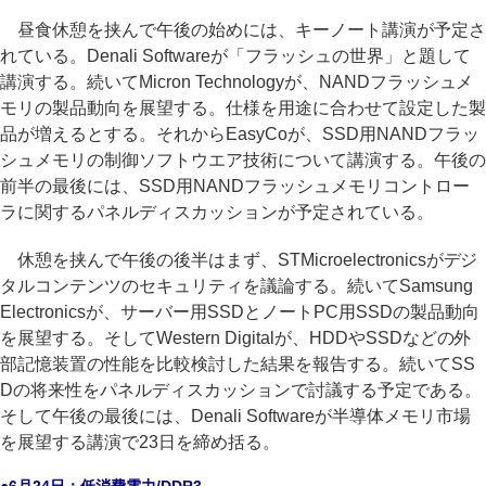
昼食休憩を挟んで午後の始めには、キーノート講演が予定さ
れている。Denali Softwareが「フラッシュの世界」と題して
講演する。続いてMicron Technologyが、NANDフラッシュメ
モリの製品動向を展望する。仕様を用途に合わせて設定した製
品が増えるとする。それからEasyCoが、SSD用NANDフラッ
シュメモリの制御ソフトウエア技術について講演する。午後の
前半の最後には、SSD用NANDフラッシュメモリコントロー
ラに関するパネルディスカッションが予定されている。
休憩を挟んで午後の後半はまず、STMicroelectronicsがデジ
タルコンテンツのセキュリティを議論する。続いてSamsung
Electronicsが、サーバー用SSDとノートPC用SSDの製品動向
を展望する。そしてWestern Digitalが、HDDやSSDなどの外
部記憶装置の性能を比較検討した結果を報告する。続いてSS
Dの将来性をパネルディスカッションで討議する予定である。
そして午後の最後には、Denali Softwareが半導体メモリ市場
を展望する講演で23日を締め括る。