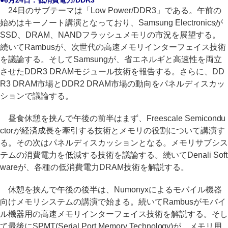
●6月24日：低消費電力/DDR3
24日のサブテーマは「Low Power/DDR3」である。午前の
始めはキーノート講演となっており、Samsung Electronicsが
SSD、DRAM、NANDフラッシュメモリの市況を展望する。
続いてRambusが、次世代の高速メモリインターフェイス技術
を議論する。そしてSamsungが、省エネルギと高速性を両立
させたDDR3 DRAMモジュール技術を報告する。さらに、DD
R3 DRAM市場とDDR2 DRAM市場の動向をパネルディスカッ
ションで議論する。
昼食休憩を挟んで午後の前半はまず、Freescale Semicondu
ctorが経済成長を牽引する技術とメモリの役割について講演す
る。その次はパネルディスカッションとなる。メモリサブシス
テムの消費電力を低減する技術を議論する。続いてDenali Soft
wareが、各種の低消費電力DRAM技術を解説する。
休憩を挟んで午後の後半は、Numonyxによるモバイル機器
向けメモリシステムの講演で始まる。続いてRambusがモバイ
ル機器用の高速メモリインターフェイス技術を解説する。そし
て最後にSPMT(Serial Port Memory Technology)が、メモリ用