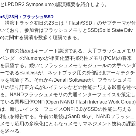
とLPDDR2 Symposiumの講演概要を紹介しよう。
●6月23日：フラッシュ/SSD
講演トラック初日の23日は「Flash/SSD」のサブテーマが付
いており、参加者はフラッシュメモリとSSD(Solid State Driv
e)に関する講演を数多く聴講できる。
午前の始めはキーノート講演である。大手フラッシュメモリ
ベンダーのNumonyxが相変化型不揮発性メモリ(PCM)の将来
を展望する。続いてフラッシュメモリモジュールの大手ベンダ
ーであるSanDiskが、ネットブック用の外部記憶アーキテクチ
ャを議論する。それからDenali Softwareが、フラッシュメモ
リの誤り訂正方式がレイテンシなどの性能に与える影響を述べ
る。NANDフラッシュメモリの共通インターフェイスを策定し
ている業界団体ONFi(Open NAND Flash Interface Work Group)
は、新しいインターフェイスONFI 3.0がSSDの性能に与える
利点を報告する。午前の最後はSanDiskが、NANDフラッシュ
メモリ応用の多様化にともなうメモリマネジメント技術の課題
を述べる。