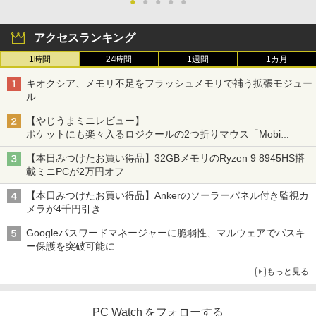
コミックスDIGITAL)
【期間限定！特別20％OFFクーポン配布
GB HDD500GB Win10Pro64)]
光沢 ノングレア HDMI DVI VGA VESA準
●
●
●
●
●
2
中！】Lenovo 14e Chromebook Gen 3
拠 ディスプレイ PS4 switch 対応 スイッ
￥1,870
第12世代 Intel N100｜14型 FHD ｜RAM
チ 【中古】
￥572
￥19,280
アクセスランキング
4GB・64GB eMMC｜軽量・長時間バッ
テリー｜5G対応（nanoSIM／eSIM）｜
￥4,900
1時間
24時間
1週間
1カ月
Wi-Fi 6｜1080pカメラ｜HDMI・USB-C
小学生の語彙力アップ 基礎練習ドリル12
3
｜ChromeOS（Gemini 生成AI対応）｜
スーパーの裏でヤニ吸うふたり 9巻 (デジタル
Dell OptiPlex 3050 SFF 第7世代 Core i
00 新装版 どんな子も言葉力が伸びる! [
3
キオクシア、メモリ不足をフラッシュメモリで補う拡張モジュー
【整備済み品】
版ビッグガンガンコミックス)
5 メモリ16GB SSD 256GB Office付き H
学習国語研究会 ]
ル
DMI Windows11 デスクトップパソコン
23.8インチ液晶ワイドモニター DELL デ
3
￥20,800
中古パソコン
ル P2417H D-Sub15 HDMI DisplatP
￥810
￥1,870
【やじうまミニレビュー】
ort【中古】
ポケットにも楽々入るロジクールの2つ折りマウス「Mobi
￥27,800
Fold」。その気になるギミックとは？
￥7,700
【本日みつけたお買い得品】32GBメモリのRyzen 9 8945HS搭
エントリーで最大10倍！充実機能ノート
3
ONE PIECE モノクロ版 115 (ジャンプコミッ
【中古】ONE PIECE ＜1−115巻セッ
4
載ミニPCが2万円オフ
パソコン テンキー/DVD/WEBカメラ内蔵
クスDIGITAL)
ト＞ / 尾田栄一郎（コミックセット）
第8世代Core i3/i5 Core i7 最大メモリ16
【★楽天1位★正規品★3年保証★新品】
4
【本日みつけたお買い得品】Ankerのソーラーパネル付き監視カ
GB 新品SSD256GB 東芝 NEC有名メー
デスクトップパソコン 一体型pc 23型 フ
【保護ケース付き】 モバイルモニター 1
￥594
￥17,398
4
メラが4千円引き
カー15.6型 DVD内蔵 15.6インチ HDMI P
ルHD液晶一体型 デスクトップパソコン
5.6インチ モバイルモニタースタンド ノ
olaris Office搭載 最新MicrosoftOffice2
インテル Core 7【Windows 11搭載】U
ングレア 1080PフルHD ディスプレイ コ
Googleパスワードマネージャーに脆弱性、マルウェアでパスキ
024可 Windows11 長期保証 中古PC
SB 2.0 USB 3.0 5G WIFI搭載 一体型パソ
スパ デュアルモニター サブモニター ポ
ー保護を突破可能に
コン メモリー16GB SSD 2TB
ータブルモニター ゲーミングモニター T
￥18,000
pye-C/mini HDMI iPhone対応
2026年8月発売 予約 mini ミニ 2026年9
5
もっと見る
￥59,800
月号 ミルク M!LK MILK
￥12,480
￥4,550
良品 フルHD 13.3インチ HP ProBook 63
PC Watch をフォローする
4