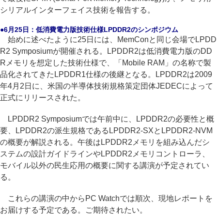
シリアルインターフェイス技術を報告する。
●6月25日：低消費電力版技術仕様LPDDR2のシンポジウム
始めに述べたように25日には、MemConと同じ会場でLPDD
R2 Symposiumが開催される。LPDDR2は低消費電力版のDD
Rメモリを想定した技術仕様で、「Mobile RAM」の名称で製
品化されてきたLPDDR1仕様の後継となる。LPDDR2は2009
年4月2日に、米国の半導体技術規格策定団体JEDECによって
正式にリリースされた。
LPDDR2 Symposiumでは午前中に、LPDDR2の必要性と概
要、LPDDR2の派生規格であるLPDDR2-SXとLPDDR2-NVM
の概要が解説される。午後はLPDDR2メモリを組み込んだシ
ステムの設計ガイドラインやLPDDR2メモリコントローラ、
モバイル以外の民生応用の概要に関する講演が予定されてい
る。
これらの講演の中からPC Watchでは順次、現地レポートを
お届けする予定である。ご期待されたい。