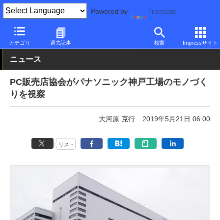
Powered by
Translate
PC Watch
市場
動向
パナソニック
カテゴリ
過去記事
検索
Impressサイト
ニュース
PC販売店協会がパナソニック神戸工場のモノづく
りを視察
大河原 克行
2019年5月21日 06:00
リスト