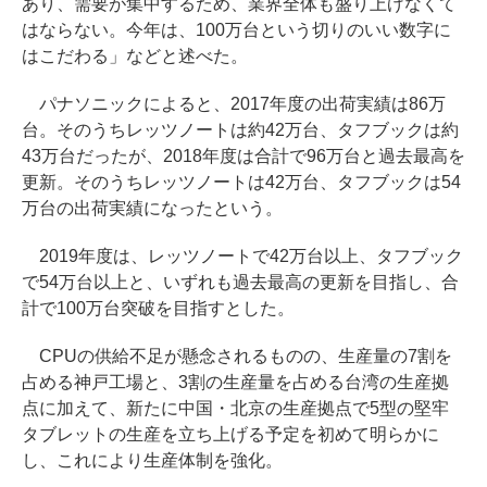
あり、需要が集中するため、業界全体も盛り上げなくて
はならない。今年は、100万台という切りのいい数字に
はこだわる」などと述べた。
パナソニックによると、2017年度の出荷実績は86万
台。そのうちレッツノートは約42万台、タフブックは約
43万台だったが、2018年度は合計で96万台と過去最高を
更新。そのうちレッツノートは42万台、タフブックは54
万台の出荷実績になったという。
2019年度は、レッツノートで42万台以上、タフブック
で54万台以上と、いずれも過去最高の更新を目指し、合
計で100万台突破を目指すとした。
CPUの供給不足が懸念されるものの、生産量の7割を
占める神戸工場と、3割の生産量を占める台湾の生産拠
点に加えて、新たに中国・北京の生産拠点で5型の堅牢
タブレットの生産を立ち上げる予定を初めて明らかに
し、これにより生産体制を強化。