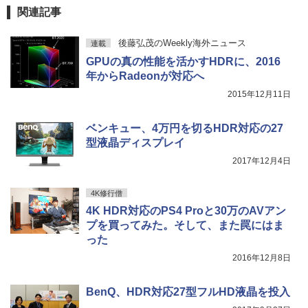
るーとゅーす コードレス ENCノイズキャン
関連記事
セリング 自動ペアリング Type-C充電 マイク
On My Road (Stadium ver.)
スーパーの裏でヤニ吸うふたり 9巻 (デジタル
【最大3％OFF】 【中古】 送料無料 ワイ
5
付き 防水 タッチ式音量調整 スポーツ/通勤/通
版ビッグガンガンコミックス)
ド版 俺たちのフィールド 全18巻 村枝賢
【Amazon.co.jp限定】 伊藤園 磨かれて、澄
学/WEB会議(ホワイト)
【期間限定5%OFFクーポン 8/12 10時ま
後藤弘茂のWeekly海外ニュース
一 中古コミック 漫画 全巻セット マンガ
連載
みきった日本の水 2L 8本 ラベルレス [ ケース
4
￥250
で】 ゲーミングモニター モニター 24.5
【中古】
] [ 水 ] [ ペットボトル ] [ 箱買い ] [ ストック
￥810
GPUの真の性能を活かすHDRに、2016
￥1,964
インチ 24インチ 180Hz 180hz FHD フリ
] [ 水分補給 ]
年からRadeonが対応へ
ッカーレス 24.5型 FullHD ブルーライト
￥8,700
カット ノングレア HDMI Adaptive-Sync
￥998
2015年12月11日
ブラック MAXZEN MGM25IC03 マクス
Xiaomi シャオミ REDMI Buds 8 Lite ワイヤ
ゼン
レスイヤホン Bluetooth 5.4 ノイズキャンセ
リング ANC 36時間再生
ベンキュー、4万円を切るHDR対応の27
￥11,980
型液晶ディスプレイ
￥3,480
2017年12月4日
【16%OFF！8/11 1:59まで】AOPEN ゲ
5
4K修行僧
ーミングモニター 23.8インチ IPS フル
4K HDR対応のPS4 Proと30万のAVアン
HD 非光沢 200Hz (144Hz 165Hz 対応) 0.
5ms sRGB 99% AMD FreeSync Premiu
プを買ってみた。そして、また罠にはま
m HDR10 HDMI 2.0 DisplayPort 1.2 ス
った
ピーカー・ヘッドフォン端子搭載 ゼロフ
レーム スピーカー搭載 VESA 24KG3YX1
2016年12月8日
bmipx
BenQ、HDR対応27型フルHD液晶を投入
￥14,980