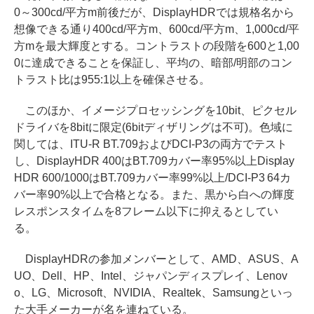
0～300cd/平方m前後だが、DisplayHDRでは規格名から
想像できる通り400cd/平方m、600cd/平方m、1,000cd/平
方mを最大輝度とする。コントラストの段階を600と1,00
0に達成できることを保証し、平均の、暗部/明部のコン
トラスト比は955:1以上を確保させる。
このほか、イメージプロセッシングを10bit、ピクセル
ドライバを8bitに限定(6bitディザリングは不可)。色域に
関しては、ITU-R BT.709およびDCI-P3の両方でテスト
し、DisplayHDR 400はBT.709カバー率95%以上Display
HDR 600/1000はBT.709カバー率99%以上/DCI-P3 64カ
バー率90%以上で合格となる。また、黒から白への輝度
レスポンスタイムを8フレーム以下に抑えるとしてい
る。
DisplayHDRの参加メンバーとして、AMD、ASUS、A
UO、Dell、HP、Intel、ジャパンディスプレイ、Lenov
o、LG、Microsoft、NVIDIA、Realtek、Samsungといっ
た大手メーカーが名を連ねている。