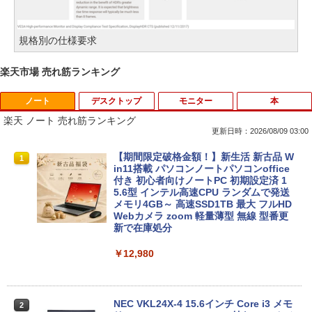
規格別の仕様要求
楽天市場 売れ筋ランキング
ノート
デスクトップ
モニター
本
楽天 ノート 売れ筋ランキング
更新日時：2026/08/09 03:00
【期間限定破格金額！】新生活 新古品 W
1
in11搭載 パソコンノートパソコンoffice
付き 初心者向けノートPC 初期設定済 1
5.6型 インテル高速CPU ランダムで発送
メモリ4GB～ 高速SSD1TB 最大 フルHD
Webカメラ zoom 軽量薄型 無線 型番更
新で在庫処分
￥12,980
NEC VKL24X-4 15.6インチ Core i3 メモ
2