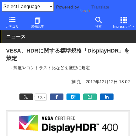
Powered by
Translate
PC Watch
市場
技術
その他
カテゴリ
過去記事
検索
Impressサイト
ニュース
VESA、HDRに関する標準規格「DisplayHDR」を
策定
～輝度やコントラスト比などを厳密に規定
劉 尭
2017年12月12日 13:02
リスト