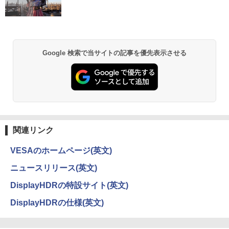
セリング 3.5 / マルチポイント接続 / 最大40時
ウォーター ペットボトル 静岡県産 500ミリリ
スマホ対応 MFP156T1F
間再生 / コンパクト形状/持ち運びに便利 / IP5
ットル (Smart Basic)
￥250
￥770
5 防塵防水位規格/PSE技術基準適合】パープ
￥8,999
【送料無料】現代法律実務の諸問題 令和
2
ル
￥1,380
7年度研修版／日本弁護士連合会
￥9,990
BRUCE WAYNE feat. Flo Milli, ATL Jacob
異世界居酒屋「のぶ」(22) (角川コミックス・
Google 検索で当サイトの記事を優先表示させる
￥8,030
[Explicit]
エース)
【Amazon.co.jp限定】 い・ろ・は・す 2L P
Yoothi 互換品 液晶 13.3インチ Lenovo
2
ET ラベルレス ×8本
ThinkPad L13 Gen 3 21B3 21B4 21B9
Anker Soundcore P31i ピンク
￥250
￥832
21BA 対応 1920x1200 WUXGA IPS LED
￥1,112
LCD 液晶ディスプレイ 修理交換用液晶
￥5,990
パネル
【3千円以上送料無料】就業規則の法律実
3
務／石嵜信憲／平井彩
見知らぬ糸
ONE PIECE モノクロ版 115 (ジャンプコミッ
￥9,800
クスDIGITAL)
by Amazon 天然水ラベルレス 2L×9本
￥8,140
関連リンク
￥250
Anker Soundcore Liberty 5 ディープブルー
￥594
￥1,117
VESAのホームページ(英文)
【楽天1位 10.5/11インチ 小型 軽量】モ
3
￥14,990
バイルモニター 10.5インチ 11インチ フ
ニュースリリース(英文)
ルHD 1080P 100%sRGB 400cd/m? 光沢
ちいかわ なんか小さくてかわいいやつ
4
IPS パネル 色鮮やか 265g 超軽量 Type-
On My Road (Stadium ver.)
HUNTER×HUNTER モノクロ版 39 (ジャンプ
（4）なんか小さくてためになる豆本付き
DisplayHDRの特設サイト(英文)
C対応 miniHDMI モニター 持ち運び サブ
コミックスDIGITAL)
by Amazon 炭酸水 ラベルレス 500ml ×24本
特装版 （プレミアムKC） [ ナガノ ]
ディスプレイ ミニPC対応 3年保証 EVICI
強炭酸水 ペットボトル 500ミリリットル (Sm
￥250
DisplayHDRの仕様(英文)
V
art Basic)
【2026年アップグレード版】AOKIMI ワイヤ
￥572
￥2,420
レスイヤホン bluetooth イヤホン V12 小型
軽量 ブルートゥースHi-Fi 最大36時間再生 ぶ
￥10,999
￥1,625