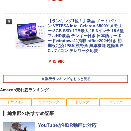
【ランキング1位！】新品 ノートパソコ
5
ン VETESA Intel Celeron 6500Y メモリ
ー:8GB SSD:1TB最大 15.6インチ 15.6型
フルHD液晶 テンキー付き 日本語キーボ
ードwindows11搭載 office2024付き 初
期設定済 IPS広視野角 無線機能 超軽量 P
C パソコン テレワーク応援
￥45,980
楽天ランキングをもっと見る
Amazon売れ筋ランキング
イヤフォン
ミュージック
ドリンク
コミック
【お買い物マラソ開催中！P最大31.5%還
魔王城の料理番 〜コワモテ魔族ばかりだ
1
1
元】五年保証 白 モバイルモニター 15.6
けど、ホワイトな職場です〜 6巻 【電
編集部のおすすめ記事
インチ FHD 1920×1080 1080P Fast IPS
子書籍】[ ワイエム系 ]
パネル PU保護カバー付き 非光沢 1200:1
Anker Soundcore P42i (Bluetooth 6.1)【完
BRUCE WAYNE feat. Flo Milli, ATL Jacob
by Amazon 天然水 ラベルレス 500ml ×24本
薬屋のひとりごと 17巻 (デジタル版ビッグガ
高コントラスト 超軽量 640g スピーカー
YouTubeがHDR動画に対応
￥792
全ワイヤレスイヤホン/ウルトラノイズキャン
[Explicit]
富士山の天然水 バナジウム含有 水 ミネラル
ンガンコミックス)
内蔵 Type-C/HDMI 接続 PS5/Switch/PC/