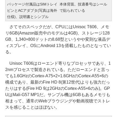
パッケージ付属品はSIMトレイ
本体背面。技適番号はシール
ピンとACアダプタ(写真は海外
で貼られている
仕様)、説明書とシンプル
さてそのスペックだが、CPUにはUnisoc T606、メモ
リ6GB(Amazon販売中のモデルは4GB)、ストレージ128
GB、1,340×800ドットの8.68型というやや変則な液晶デ
ィスプレイ、OSにAndroid 13を搭載したものとなってい
る。
Unisoc T606はローエンド寄りなプロセッサであり、1
2nmプロセスで製造されている。ただローエンドと言っ
ても1.6GHzのCortex-A75×2+1.6GHzのCortex-A55×6の
構成であり、最新のFire HD 8(第12世代)よりも強力だっ
たりはする(Fire HD 9は2GHzのCortex-A55×6のみ)。GP
UはMali-G57 MP1だ。サンプル機は6GBもあるメモリも
相まって、通常のWebブラウジングや動画視聴でストレ
スを感じることはほぼない。