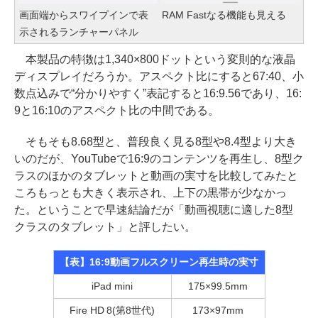
画面端からスワイプインで表
RAM Fastなる機能も見える
示されるランチャーパネル
本製品の特徴は1,340×800ドットという変則的な液晶
ディスプレイだろうか。アスペクト比にすると67:40、小
数点込みで“分かりやすく”表記すると16:9.56であり、16:
9と16:10のアスペクト比の中間である。
そもそも8.68型と、普段良く見る8型や8.4型より大き
いのだが、YouTubeで16:9のコンテンツを再生し、8型ク
ラスのほかのタブレットと動画の実寸を比較してみたと
ころもっとも大きく表示され、上下の黒帯が少なかっ
た。ということで早速結論だが「動画視聴に適した8型
クラスのタブレット」と評したい。
【表】16:9動画フルスクリーン再生時の実寸
iPad mini
175×99.5mm
Fire HD 8(第8世代)
173×97mm