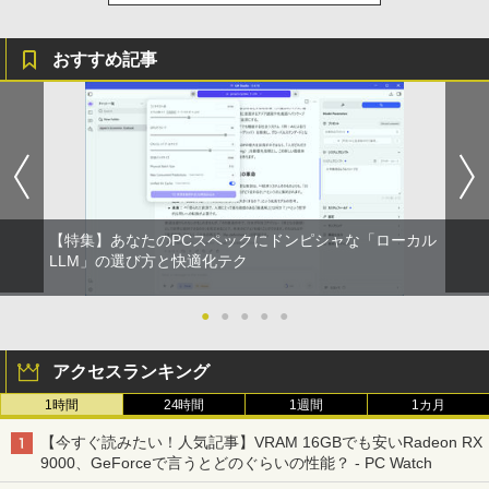
おすすめ記事
【特集】あなたのPCスペックにドンピシャな「ローカル
LLM」の選び方と快適化テク
●
●
●
●
●
アクセスランキング
1時間
24時間
1週間
1カ月
【今すぐ読みたい！人気記事】VRAM 16GBでも安いRadeon RX
9000、GeForceで言うとどのぐらいの性能？ - PC Watch