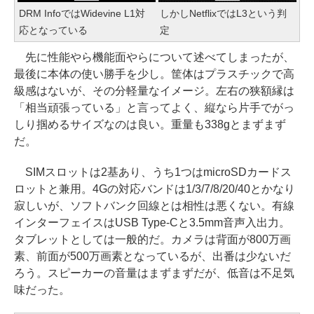
DRM InfoではWidevine L1対
しかしNetflixではL3という判
応となっている
定
先に性能やら機能面やらについて述べてしまったが、
最後に本体の使い勝手を少し。筐体はプラスチックで高
級感はないが、その分軽量なイメージ。左右の狭額縁は
「相当頑張っている」と言ってよく、縦なら片手でがっ
しり掴めるサイズなのは良い。重量も338gとまずまず
だ。
SIMスロットは2基あり、うち1つはmicroSDカードス
ロットと兼用。4Gの対応バンドは1/3/7/8/20/40とかなり
寂しいが、ソフトバンク回線とは相性は悪くない。有線
インターフェイスはUSB Type-Cと3.5mm音声入出力。
タブレットとしては一般的だ。カメラは背面が800万画
素、前面が500万画素となっているが、出番は少ないだ
ろう。スピーカーの音量はまずまずだが、低音は不足気
味だった。