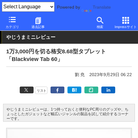
Powered by
Translate
PC Watch
パソコン/タブレット/スマートフォン
タブレット
An
カテゴリ
過去記事
検索
Impressサイト
やじうまミニレビュー
1万3,000円を切る格安8.68型タブレット
「Blackview Tab 60」
劉 尭
2023年9月29日 06:22
リスト
やじうまミニレビューは、1つ持っておくと便利なPC周りのグッズや、ち
ょっとしたガジェットなど幅広いジャンルの製品を試して紹介するコーナ
ーです。