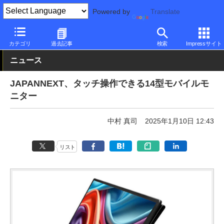
Powered by
Translate
PC Watch
半導体/周辺機器
モニター
JAPANNEXT
カテゴリ
過去記事
検索
Impressサイト
ニュース
JAPANNEXT、タッチ操作できる14型モバイルモ
ニター
中村 真司
2025年1月10日 12:43
リスト