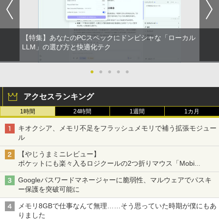
【特集】あなたのPCスペックにドンピシャな「ローカル
LLM」の選び方と快適化テク
●
●
●
●
●
アクセスランキング
1時間
24時間
1週間
1カ月
キオクシア、メモリ不足をフラッシュメモリで補う拡張モジュー
ル
【やじうまミニレビュー】
ポケットにも楽々入るロジクールの2つ折りマウス「Mobi
Fold」。その気になるギミックとは？
Googleパスワードマネージャーに脆弱性、マルウェアでパスキ
ー保護を突破可能に
メモリ8GBで仕事なんて無理……そう思っていた時期が僕にもあ
りました