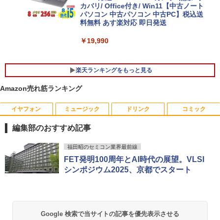
カバリ/ Office付き/ Win11【中古ノート
パソコン 中古パソコン 中古PC】税込送
料無料 あす楽対応 即日発送
￥19,990
楽天ランキングをもっと見る
Amazon売れ筋ランキング
イヤフォン
ミュージック
ドリンク
コミック
富士通 デスクトップ ESPRIMO D588 第
NEC LCD-AS193Mi 19インチ スクエア
[新品]忘却バッテリー (1-24巻 最新刊) 全
1
1
1
8世代Celeron メモリ8GB SSD120GB S
LED液晶モニター 薄型 液晶ディスプレイ
巻セット
編集部のおすすめ記事
SD256GB windows10 Windows11 DVD
非光沢 IPSパネル SXGA 1280×1024 DVI
ROM 中古デスクトップパソコン 中古パ
VGA VESA準拠【中古】
￥16,742
Anker Soundcore P40i オフホワイト
BRUCE WAYNE feat. Flo Milli, ATL Jacob
【Amazon.co.jp限定】 い・ろ・は・す 2L P
薬屋のひとりごと 17巻 (デジタル版ビッグガ
ソコン 中古PC デスクトップPC Office
福田昭のセミコン業界最前線
[Explicit]
ET ラベルレス ×8本
ンガンコミックス)
中古品 中古 あす楽
￥3,200
FET発明100周年とAI時代の展望。VLSI
￥5,990
シンポジウム2025、京都でスタート
￥250
￥1,001
￥770
￥15,500
渡哲也 自分に生きる120の言葉 [ 渡 哲也
2
]
【P最大31.5%還元！】Minifire モニター
2
24インチ IPS 内蔵スピーカーディスプレ
Anker Soundcore P31i ブラック
BRUCE WAYNE feat. Flo Milli, ATL Jacob
by Amazon 天然水 ラベルレス 500ml ×24本
異世界居酒屋「のぶ」(22) (角川コミックス・
中古パソコン windows 10 Pro 32bit デ
イ100Hz FHD 1080P VGA ブルーライト
￥1,870
2
Google 検索で当サイトの記事を優先表示させる
[Explicit]
富士山の天然水 バナジウム含有 水 ミネラル
エース)
スクトップ【WPS Office付】富士通 Dシ
軽減 フリッカーフリー VESA対応 フレー