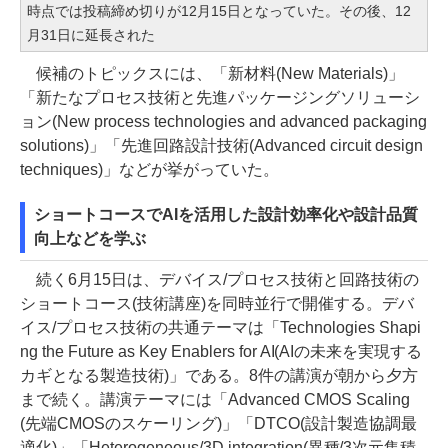
時点では投稿締め切りが12月15日となっていた。その後、12
月31日に延長された
候補のトピックスには、「新材料(New Materials)」
「新たなプロセス技術と先進パッケージングソリューシ
ョン(New process technologies and advanced packaging
solutions)」「先進回路設計技術(Advanced circuit design
techniques)」などが挙がっていた。
ショートコースでAIを活用した設計効率化や設計品質
向上などを学ぶ
続く6月15日は、デバイス/プロセス技術と回路技術の
ショートコース(技術講座)を同時並行で開催する。デバ
イス/プロセス技術の共通テーマは「Technologies Shapi
ng the Future as Key Enablers for AI(AIの未来を実現する
カギとなる製造技術)」である。8件の講演が朝から夕方
まで続く。講演テーマには「Advanced CMOS Scaling
(先端CMOSのスケーリング)」「DTCO(設計製造協調最
適化)」「Heterogeneous/3D integration(異種/3次元集積