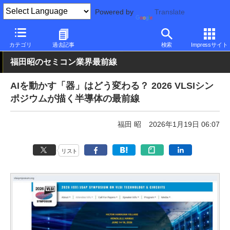
Powered by
Translate
PC Watch
市場
技術
その他
カテゴリ
過去記事
検索
Impressサイト
福田昭のセミコン業界最前線
AIを動かす「器」はどう変わる？ 2026 VLSIシン
ポジウムが描く半導体の最前線
福田 昭
2026年1月19日 06:07
リスト