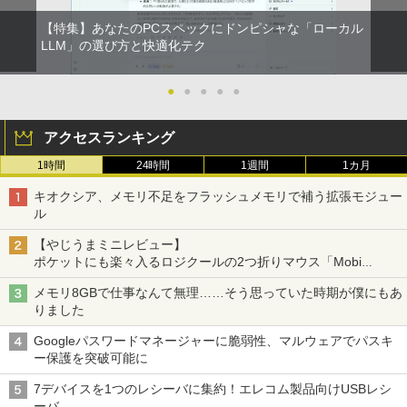
【特集】あなたのPCスペックにドンピシャな「ローカル
LLM」の選び方と快適化テク
●
●
●
●
●
アクセスランキング
1時間
24時間
1週間
1カ月
キオクシア、メモリ不足をフラッシュメモリで補う拡張モジュー
ル
【やじうまミニレビュー】
ポケットにも楽々入るロジクールの2つ折りマウス「Mobi
Fold」。その気になるギミックとは？
メモリ8GBで仕事なんて無理……そう思っていた時期が僕にもあ
りました
Googleパスワードマネージャーに脆弱性、マルウェアでパスキ
ー保護を突破可能に
7デバイスを1つのレシーバに集約！エレコム製品向けUSBレシ
ーバ