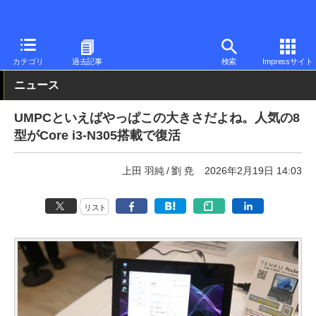
PC Watch
パソコン/タブレット/スマートフォン
NUC/小型パソコ
カテゴリ
過去記事
検索
Impressサイト
ニュース
UMPCといえばやっぱこの大きさだよね。人気の8
型がCore i3-N305搭載で復活
上田 羽純
劉 尭
2026年2月19日 14:03
リスト