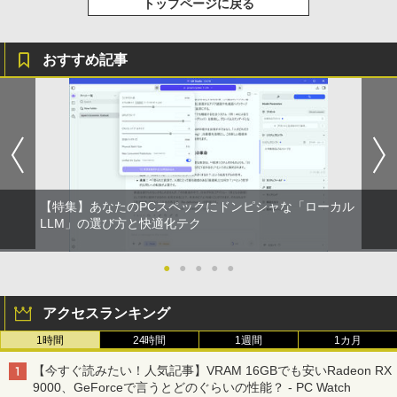
トップページに戻る
おすすめ記事
【特集】あなたのPCスペックにドンピシャな「ローカル
LLM」の選び方と快適化テク
●
●
●
●
●
アクセスランキング
1時間
24時間
1週間
1カ月
【今すぐ読みたい！人気記事】VRAM 16GBでも安いRadeon RX
9000、GeForceで言うとどのぐらいの性能？ - PC Watch