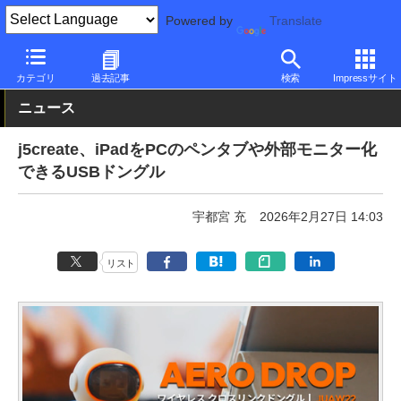
Powered by
Translate
PC Watch
半導体/周辺機器
アクセサリ
その他
カテゴリ
過去記事
検索
Impressサイト
ニュース
j5create、iPadをPCのペンタブや外部モニター化
できるUSBドングル
宇都宮 充
2026年2月27日 14:03
リスト