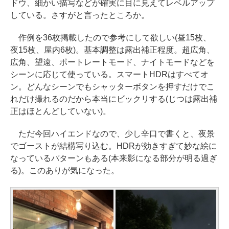
ドウ、細かい描写などが確実に目に見えてレベルアップ
している。さすがと言ったところか。
作例を36枚掲載したので参考にして欲しい(昼15枚、
夜15枚、屋内6枚)。基本調整は露出補正程度。超広角、
広角、望遠、ポートレートモード、ナイトモードなどを
シーンに応じて使っている。スマートHDRはすべてオ
ン。どんなシーンでもシャッターボタンを押すだけでこ
れだけ撮れるのだから本当にビックリする(じつは露出補
正はほとんどしていない)。
ただ今回ハイエンドなので、少し辛口で書くと、夜景
でゴーストが結構写り込む。HDRが効きすぎて妙な絵に
なっているパターンもある(本来影になる部分が明る過ぎ
る)。このありが気になった。