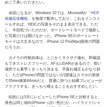
めご了承いただきたい。
余談になるが、Windows 10では、Microsoftが「
HEIF
画像拡張機能
」を無償で配布しており、これをインスト
ールすれば、HEICの写真をそのまま表示できる。ただ
し、今回気づいたのだが、ポートレートモードで撮影し
た写真だけは開けなかった。iPhone SEのポートレート
モードは大丈夫なので、iPhone 12 Pro(Max)固有の問題
だろうか。
カメラの作動自体は、とにかくサクサク撮れ、即確認
もできストレスフリーだ。AFもLiDARがあるので、暗い
場所でも素早くきっちり決まる。手振れ補正もかなり効
く。ただ(iPhoneの問題ではないが)望遠はスマホの形状
で35mm換算64mmだと、普通に持つと結構プレビューが
フラフラする。きっちり構えることをおすすめしたい。
絵的には3月にレビューしたiPhone SEと比較すると、
発色は同じ傾向(iPhoneっぽい色)だが、ハイライト/シャ