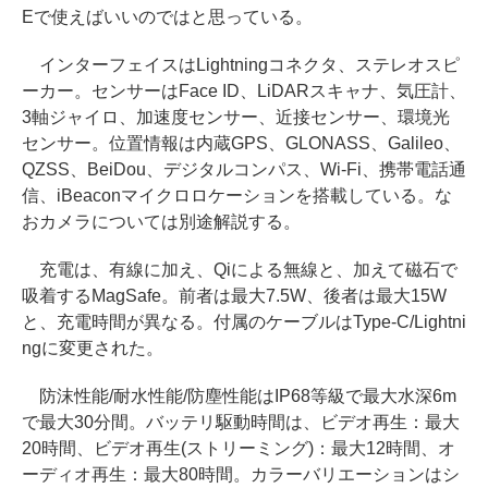
Eで使えばいいのではと思っている。
インターフェイスはLightningコネクタ、ステレオスピ
ーカー。センサーはFace ID、LiDARスキャナ、気圧計、
3軸ジャイロ、加速度センサー、近接センサー、環境光
センサー。位置情報は内蔵GPS、GLONASS、Galileo、
QZSS、BeiDou、デジタルコンパス、Wi-Fi、携帯電話通
信、iBeaconマイクロロケーションを搭載している。な
おカメラについては別途解説する。
充電は、有線に加え、Qiによる無線と、加えて磁石で
吸着するMagSafe。前者は最大7.5W、後者は最大15W
と、充電時間が異なる。付属のケーブルはType-C/Lightni
ngに変更された。
防沫性能/耐水性能/防塵性能はIP68等級で最大水深6m
で最大30分間。バッテリ駆動時間は、ビデオ再生：最大
20時間、ビデオ再生(ストリーミング)：最大12時間、オ
ーディオ再生：最大80時間。カラーバリエーションはシ