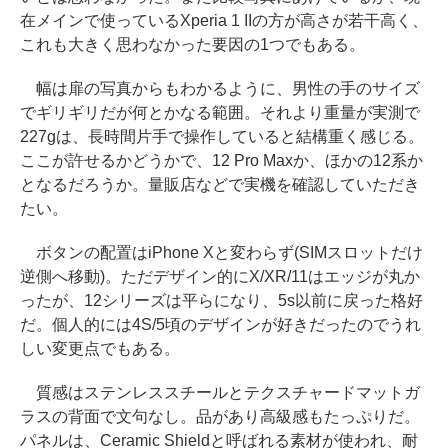
在メインで使っているXperia 1 IIの方が高さが若干高く、
これも大きく思わなかった要因の1つでもある。
幅は扉の写真からもわかるように、男性の手のサイズ
でギリギリだが何とかなる範囲。それより重量が実測で
227gは、長時間片手で操作していると結構重く感じる。
ここが許せるかどうかで、12 Pro Maxか、ほかの12系か
となるだろうか。量販店などで実機を確認していただき
たい。
ボタンの配置はiPhone Xと変わらず(SIMスロットだけ
逆側へ移動)。ただデザイン的にX/XR/11はエッジが丸か
ったが、12シリーズは平らになり、5s以前に戻った格好
だ。個人的には4S/5頃のデザインが好きだったのでうれ
しい変更点でもある。
質感はステンレススチールとテクスチャードマットガ
ラスの背面で文句なし。品があり高級感もたっぷりだ。
パネルは、Ceramic Shieldと呼ばれる素材が使われ、耐