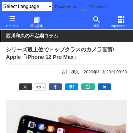
Powered by
Translate
PC Watch
パソコン/タブレット/スマートフォン
スマートフォン
カテゴリ
過去記事
検索
Impressサイト
西川和久の不定期コラム
シリーズ最上位でトップクラスのカメラ画質!
Apple「iPhone 12 Pro Max」
西川 和久
2020年11月20日 09:50
リスト