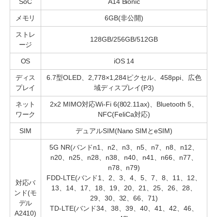
SoC
A14 Bionic
メモリ
6GB(非公開)
ストレ
128GB/256GB/512GB
ージ
OS
iOS 14
ディス
6.7型OLED、2,778×1,284ピクセル、458ppi、広色
プレイ
域ディスプレイ(P3)
ネット
2x2 MIMO対応Wi-Fi 6(802.11ax)、Bluetooth 5、
ワーク
NFC(FeliCa対応)
SIM
デュアルSIM(Nano SIMとeSIM)
5G NR(バンドn1、n2、n3、n5、n7、n8、n12、
n20、n25、n28、n38、n40、n41、n66、n77、
n78、n79)
FDD-LTE(バンド1、2、3、4、5、7、8、11、12、
対応バ
13、14、17、18、19、20、21、25、26、28、
ンド(モ
29、30、32、66、71)
デル
TD-LTE(バンド34、38、39、40、41、42、46、
A2410)