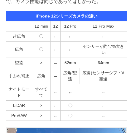
で、カメラ性能は同じであってほしかった。
iPhone 12シリーズカメラの違い
12 mini
12
12 Pro
12 Pro Max
超広角
〇
←
←
←
センサーが約47%大き
広角
〇
←
←
い
望遠
×
←
52mm
64mm
広角/望
広角(センサーシフト)/
手ぶれ補正
広角
←
遠
望遠
ナイトモー
すべて
←
←
←
ド
て
LiDAR
×
←
〇
←
ProRAW
×
←
〇
←