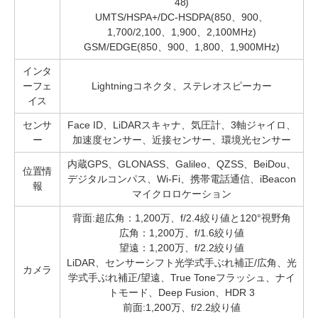
48)
UMTS/HSPA+/DC-HSDPA(850、900、
1,700/2,100、1,900、2,100MHz)
GSM/EDGE(850、900、1,800、1,900MHz)
インタ
ーフェ
Lightningコネクタ、ステレオスピーカー
イス
センサ
Face ID、LiDARスキャナ、気圧計、3軸ジャイロ、
ー
加速度センサー、近接センサー、環境光センサー
内蔵GPS、GLONASS、Galileo、QZSS、BeiDou、
位置情
デジタルコンパス、Wi-Fi、携帯電話通信、iBeacon
報
マイクロロケーション
背面:超広角：1,200万、f/2.4絞り値と120°視野角
広角：1,200万、f/1.6絞り値
望遠：1,200万、f/2.2絞り値
LiDAR、センサーシフト光学式手ぶれ補正/広角、光
カメラ
学式手ぶれ補正/望遠、True Toneフラッシュ、ナイ
トモード、Deep Fusion、HDR 3
前面:1,200万、f/2.2絞り値