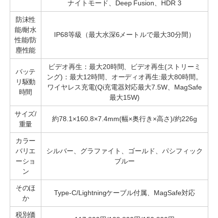
ナイトモード、Deep Fusion、HDR 3
防沫性
能/耐水
IP68等級（最大水深6メートルで最大30分間）
性能/防
塵性能
ビデオ再生：最大20時間、ビデオ再生(ストリーミ
バッテ
ング)：最大12時間、オーディオ再生:最大80時間。
リ駆動
ワイヤレス充電(Qi充電器対応最大7.5W、MagSafe
時間
最大15W)
サイズ/
約78.1×160.8×7.4mm(幅×奥行き×高さ)/約226g
重量
カラー
バリエ
シルバー、グラファイト、ゴールド、パシフィック
ーショ
ブルー
ン
そのほ
Type-C/Lightningケーブル付属、MagSafe対応
か
税別価