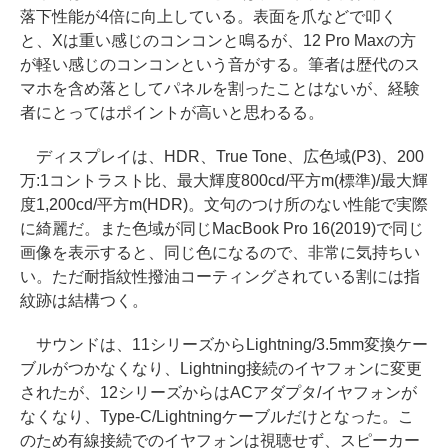
落下性能が4倍に向上している。表面を爪などで叩く
と、Xは重い感じのコンコンと鳴るが、12 Pro Maxの方
が軽い感じのコンコンという音がする。筆者は歴代のス
マホを含め落としてパネルを割ったことはないが、経験
者にとってはポイントが高いと思わるる。
ディスプレイは、HDR、True Tone、広色域(P3)、200
万:1コントラスト比、最大輝度800cd/平方m(標準)/最大輝
度1,200cd/平方m(HDR)。文句のつけ所のない性能で実際
に綺麗だ。また色域が同じMacBook Pro 16(2019)で同じ
画像を表示すると、同じ色になるので、非常に気持ちい
い。ただ耐指紋性撥油コーティングされている割には指
紋跡は結構つく。
サウンドは、11シリーズからLightning/3.5mm変換ケー
ブルがつかなくなり、Lightning接続のイヤフォンに変更
されたが、12シリーズからはACアダプタ/イヤフォンが
なくなり、Type-C/Lightningケーブルだけとなった。こ
のため有線接続でのイヤフォンは視聴せず、スピーカー