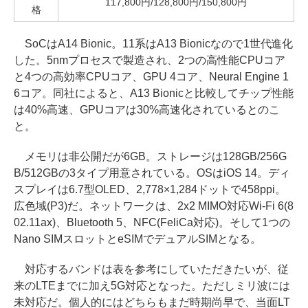
117,800円/128,800円/150,800円
格
SoCはA14 Bionic。11系はA13 Bionicなので1世代進化
した。5nmプロセスで製造され、2つの高性能CPUコア
と4つの高効率CPUコア、GPU 4コア、Neural Engine 1
6コア。同社によると、A13 Bionicと比較してチップ性能
は40%高速、GPUコアは30%高速化されているとのこ
と。
メモリは非公開だが6GB。ストレージは128GB/256G
B/512GBの3タイプ用意されている。OSはiOS 14。ディ
スプレイは6.7型OLED、2,778×1,284ドットで458ppi。
広色域(P3)だ。ネットワークは、2x2 MIMO対応Wi-Fi 6(8
02.11ax)、Bluetooth 5、NFC(FeliCa対応)。そして1つの
Nano SIMスロットとeSIMでデュアルSIMとなる。
対応するバンドは表を参考にしていただきたいが、従
来のLTEまでに加え5G対応となった。ただしミリ波には
未対応だ。個人的にはどちらもまだ時期尚早で、当面LT