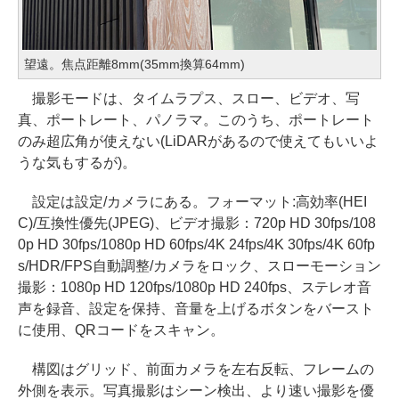
望遠。焦点距離8mm(35mm換算64mm)
撮影モードは、タイムラプス、スロー、ビデオ、写
真、ポートレート、パノラマ。このうち、ポートレート
のみ超広角が使えない(LiDARがあるので使えてもいいよ
うな気もするが)。
設定は設定/カメラにある。フォーマット:高効率(HEI
C)/互換性優先(JPEG)、ビデオ撮影：720p HD 30fps/108
0p HD 30fps/1080p HD 60fps/4K 24fps/4K 30fps/4K 60fp
s/HDR/FPS自動調整/カメラをロック、スローモーション
撮影：1080p HD 120fps/1080p HD 240fps、ステレオ音
声を録音、設定を保持、音量を上げるボタンをバースト
に使用、QRコードをスキャン。
構図はグリッド、前面カメラを左右反転、フレームの
外側を表示。写真撮影はシーン検出、より速い撮影を優