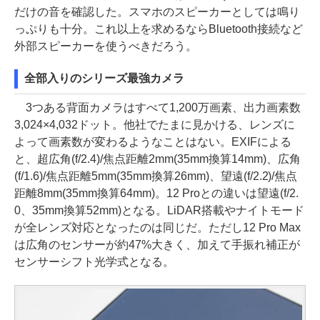
だけの音を確認した。スマホのスピーカーとしては鳴り
っぷりも十分。これ以上を求めるならBluetooth接続など
外部スピーカーを使うべきだろう。
全部入りのシリーズ最強カメラ
3つある背面カメラはすべて1,200万画素、出力画素数
3,024×4,032ドット。他社でたまに見かける、レンズに
よって画素数が変わるようなことはない。EXIFによる
と、超広角(f/2.4)/焦点距離2mm(35mm換算14mm)、広角
(f/1.6)/焦点距離5mm(35mm換算26mm)、望遠(f/2.2)/焦点
距離8mm(35mm換算64mm)。12 Proとの違いは望遠(f/2.
0、35mm換算52mm)となる。LiDAR搭載やナイトモード
が全レンズ対応となったのは同じだ。ただし12 Pro Max
は広角のセンサーが約47%大きく、加えて手振れ補正が
センサーシフト光学式となる。