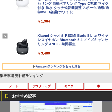
セリング 自動ペアリング Type-C充電 マイク
付き 防水 タッチ式音量調整 スポーツ/通勤/通
学/WEB会議(ホワイト)
￥1,964
Xiaomi シャオミ REDMI Buds 8 Lite ワイヤ
レスイヤホン Bluetooth 5.4 ノイズキャンセ
リング ANC 36時間再生
￥3,480
Amazonランキングをもっと見る
楽天市場 売れ筋ランキング
ノート
デスクトップ
モニター
本
BRUCE WAYNE feat. Flo Milli, ATL Jacob
【Amazon.co.jp限定】 い・ろ・は・す 2L P
薬屋のひとりごと 17巻 (デジタル版ビッグガ
[Explicit]
ET ラベルレス ×8本
ンガンコミックス)
おすすめ記事
￥250
￥1,112
￥770
Amazon(アマゾン) タブレットPC New F
PHILIPS/フィリップス 241V8/11 / 23.8型
なぜ、あの人のがんは消えたのか？
1
1
1
ire Max 11(2023年発売) グレー B0B2SD
ワイド 液晶ディスプレイ FullHD/HDMI