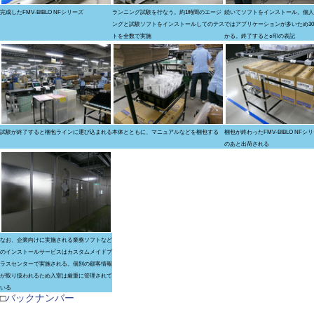
完成したFMV-BIBLO NFシリーズ
ランニング試験を行なう。約1時間のエージ
続いてソフトをインストール。個人
ングと試験ソフトをインストールしてのテス
ではアプリケーションが多いため3
トを全数で実施
かる。終了すると○印の表記
試験が終了すると梱包ラインに運び込まれる
本体とともに、マニュアルなどを梱包する
梱包が終わったFMV-BIBLO NFシ
のあと出荷される
なお、企業向けに実施される業務ソフトなど
のインストールサービスはカスタムメイドプ
ラスセンターで実施される。個別の顧客情報
が取り扱われるため入室は厳重に管理されて
いる
□
バックナンバー