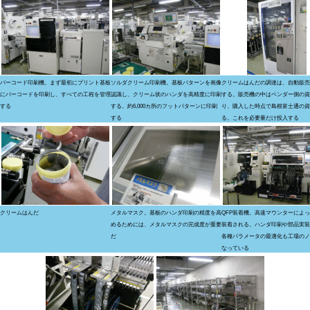
バーコード印刷機。まず最初にプリント基板
ソルダクリーム印刷機。基板パターンを画像
クリームはんだの調達は、自動販売
にパーコードを印刷し、すべての工程を管理
認識し、クリーム状のハンダを高精度に印刷
する。販売機の中はベンダー側の資
する
する。約6,000カ所のフットパターンに印刷
り、購入した時点で島根富士通の資
する
る。これを必要量だけ投入する
クリームはんだ
メタルマスク。基板のハンダ印刷の精度を高
QFP装着機。高速マウンターによ
めるためには、メタルマスクの完成度が重要
装着される。ハンダ印刷や部品実装
だ
各種パラメータの最適化も工場のノ
なっている