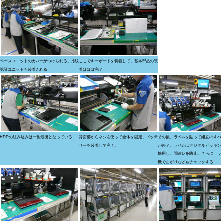
ベースユニットのカバーがつけられる。指紋
ここでキーボードを装着して、基本部品の装
認証ユニットも装着される
着はほぼ完了
HDDの組み込みは一番最後となっている
背面部からネジを使って全体を固定。バッテ
その後、ラベルを貼って組立のすべ
リーを装着して完了。
が終了。ラベルはデジタルピッキン
採用し、間違いを防止。さらに、ラ
機で曲がりなどもチェックする