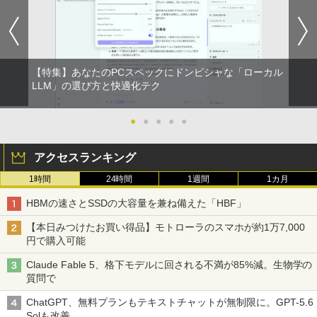
8BVX ［11型 /Wi-Fiモデル /ストレージ：
ケーブル標準添付【中古/送料無料】※沖
￥3,828
BRUCE WAYNE feat. Flo Milli, ATL Jacob
by Amazon 天然水 ラベルレス 500ml ×24本
異世界居酒屋「のぶ」(22) (角川コミックス・
64GB］ B0B2SD8BVX [振込不可]
縄、離島を除く
[Explicit]
富士山の天然水 バナジウム含有 水 ミネラル
エース)
ウォーター ペットボトル 静岡県産 500ミリリ
￥19,980
￥5,500
ットル (Smart Basic)
￥250
￥832
【特集】あなたのPCスペックにドンピシャな「ローカル
￥1,380
トランスフォーマーFANBOOK 2026
LLM」の選び方と快適化テク
2
【新古品】2026年福袋 ノートパソコン
【良い】送料無料 TF: PHILIPS / フィ
2
2
On My Road (Stadium ver.)
ONE PIECE モノクロ版 115 (ジャンプコミッ
Windows11 ノートPC 14インチノート
リップス 23.8型 ワイド HDMI 24インチ
￥2,500
クスDIGITAL)
by Amazon 天然水ラベルレス 2L×9本
パソコン 4GB 64GB パソコンOffice搭載
液晶モニター 243V7Q フルHD(1920x10
●
●
●
●
●
薄型ノートPC インテルCeleron 第11世
80) スピーカー搭載 動作良品 中古
￥250
代 日本語キーボードデュアル USB3.0 WI
【3ケ月保証】
￥594
￥1,117
アクセスランキング
FI Bluetooth テレワーク応援 初心者向
け
￥6,480
1時間
24時間
1週間
1カ月
機動警察パトレイバーシバシゲオ×ぴあ
3
￥21,800
（ぴあMOOK）
On My Road (Stadium ver.)
HUNTER×HUNTER モノクロ版 39 (ジャンプ
HBMの速さとSSDの大容量を兼ね備えた「HBF」
コミックスDIGITAL)
by Amazon 炭酸水 ラベルレス 500ml ×24本
強炭酸水 ペットボトル 500ミリリットル (Sm
￥1,925
モバイルモニター 15.6インチ InnoView
￥250
3
【本日みつけたお買い得品】モトローラのスマホが約1万7,000
art Basic)
モバイルディスプレイ 自立型 1920*1080
￥572
円で購入可能
【1500円OFFクーポン】【訳アリ】【W
FHD ポータブルモニター IPS液晶パネル
3
EBカメラ＋フルHD】ノートパソコン 中
薄型 軽量 持ち運び 壁掛けに対応 Switc
￥1,625
Claude Fable 5、格下モデルに回される不満が85%減。生物学の
古パソコン 13.3インチ SSD256GB メモ
h/PS3/PS4/PS5/Xbox One/PC/スマホ/U
質問で
リ8GB Core i5-1135G7 第11世代 Micro
SBType-C/標準HDMI対応【選べる種
高校野球神奈川グラフ（2026） 第108回
4
BUGS LIFE
スーパーの裏でヤニ吸うふたり 9巻 (デジタル
soft Office付き Windows11 東芝 dyna
類】タッチ/ケース付き/4Kタイプ
全国高校野球選手権神奈川大会 [ 神奈川
版ビッグガンガンコミックス)
コカ・コーラ やかんの麦茶 from 爽健美茶 ラ
ChatGPT、無料プランもテキストチャットが無制限に。GPT-5.6
book G83 中古 PC パソコン ノートPC S
新聞社 ]
ベルレス 650mlPET×24本
￥250
Solも改善