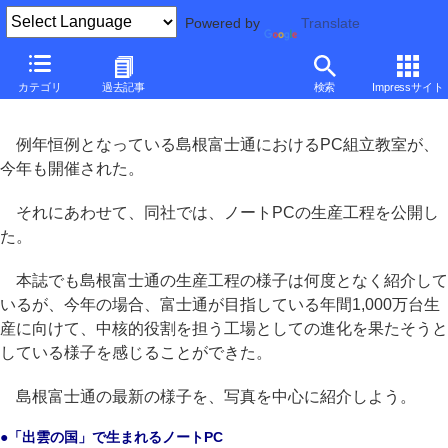
Powered by
Translate
■
大河原克行の「パソコン業界、東奔西走」
■
カテゴリ
過去記事
検索
Impressサイト
「出雲の国」で生産される富士通のノートPC
例年恒例となっている島根富士通におけるPC組立教室が、
今年も開催された。
それにあわせて、同社では、ノートPCの生産工程を公開し
た。
本誌でも島根富士通の生産工程の様子は何度となく紹介して
いるが、今年の場合、富士通が目指している年間1,000万台生
産に向けて、中核的役割を担う工場としての進化を果たそうと
している様子を感じることができた。
島根富士通の最新の様子を、写真を中心に紹介しよう。
●「出雲の国」で生まれるノートPC