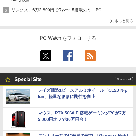
SD1TB メモリ16GB 軽量 薄型 ダイナブ
￥8,980
￥810
ック
￥2,200
￥2,009
リンクス、6万2,800円でRyzen 5搭載のミニPC
￥29,800
もっと見る
11.6インモバイルモニターIPS小型ディス
4
プレイ 1366x768 防眩光 薄型 軽量USB
魔女と傭兵（9） 【電子書籍】[ 宮木真人
5
Type-C HDMIサブモニター スピーカー内
]
PC Watch をフォローする
ノートパソコン 14インチ 新品 Windows
蔵Rasp PI5 /PC/Macなど対応ポータブル
4
11 Pro Office搭載 日本語キーボード メ
ディスプレイ (ブラック, 11.6)
￥792
モリ 8GB SSD 128GB 256GB 512GB 1
TB Webカメラ WiFi Bluetooth 選べる
￥9,280
カラー 14型 薄型 軽量 初心者 学習向け P
C ピンク シルバー 最短当日出荷
￥29,800
【お買い物マラソ開催中！P最大31.5%還
5
Special Site
元】5年保証/Type-C/100Hz 24インチ モ
ニター USB-C IPSパネル スピーカー内蔵
レイズ鍛造1ピースアルミホイール「CE28 N-p
HDR10 Adaptive Sync VESA対応 チル
lus」軽量なままに剛性を向上
超軽量 フルHD｜富士通 U939｜中古ノー
ト調整可 オフィス用PCモニター フレー
5
トパソコン Windows11 office付き｜Co
ムレス Type-C/HDMIポート 高画質 FHD
re i5 第8世代｜メモリ 8GB SSD 256GB
フルHD 液晶モニター Minifire MF24X3C
マウス、RTX 5060 Ti搭載ゲーミングPCが7万
｜フルHD｜中古ノートパソコン 軽量｜
モバイルPC｜Fujitsu｜ノートパソコン
5,000円オフで30万円台！
￥11,999
｜ノートPC｜中古パソコン｜パソコン｜
中古PC
エントリーなのに脅威の実力!「Osprey」Nobl