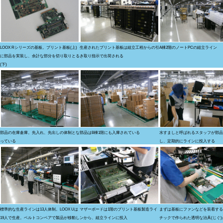
LOOX Rシリーズの基板。プリント基板(上)
生産されたプリント基板は組立工程からの引
A棟2階のノートPCの組立ライン
に部品を実装し、余計な部分を切り取りとる
き取り指示で出荷される
(下)
部品の在庫倉庫。先入れ、先出しの体制とな
部品はB棟1階にも入庫されている
水すましと呼ばれるスタッフが部品
っている
し、定期的にラインに投入する
標準的な生産ラインは13人体制。LOOX Uは
マザーボードは1階のプリント基板製造ライ
まずは基板にファンなどを装着する
19人で生産。ベルトコンベアで製品が移動し
ンから、組立ラインに投入
チックで作られた透明な治具(じぐ)