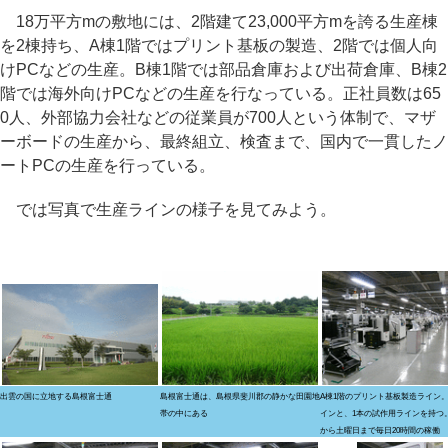
18万平方mの敷地には、2階建て23,000平方mを誇る生産棟
を2棟持ち、A棟1階ではプリント基板の製造、2階では個人向
けPCなどの生産。B棟1階では部品倉庫および出荷倉庫、B棟2
階では海外向けPCなどの生産を行なっている。正社員数は65
0人、外部協力会社などの従業員が700人という体制で、マザ
ーボードの生産から、最終組立、検査まで、国内で一貫したノ
ートPCの生産を行っている。
では写真で生産ラインの様子を見てみよう。
出雲の国に立地する島根富士通
島根富士通は、島根県斐川郡の静かな田園地
A棟1階のプリント基板製造ライン。
帯の中にある
インと、1本の試作用ラインを持つ
から土曜日まで毎日20時間の稼働