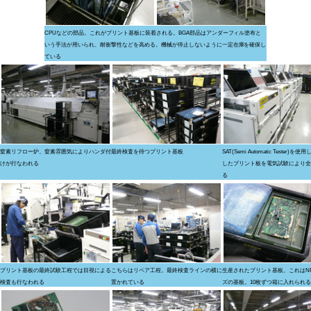
CPUなどの部品。これがプリント基板に装着される。BGA部品はアンダーフィル塗布と
いう手法が用いられ、耐衝撃性などを高める。機械が停止しないように一定在庫を確保し
ている
窒素リフロー炉。窒素雰囲気によりハンダ付
最終検査を待つプリント基板
SAT(Semi Automatic Tester)を
けが行なわれる
したプリント板を電気試験により全
る
プリント基板の最終試験工程では目視による
こちらはリペア工程。最終検査ラインの横に
生産されたプリント基板。これはN
検査も行なわれる
置かれている
ズの基板。10枚ずつ箱に入れられる