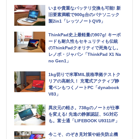
いまや貴重なバッテリ交換も可能! 新
旧要素満載で900g台のパナソニック
製2in1「レッツノートQV9」
ThinkPad史上最軽量の907g! キーボ
ードも耐久性もセキュリティも伝統
のThinkPadクオリティで死角なし。
レノボ・ジャパン「ThinkPad X1 Na
no Gen1」
1kg切りで米軍MIL規格準拠テストク
リアの高耐久！ 充電式アクティブ静
電ペンもつくノートPC「dynabook
V83」
異次元の軽さ。738gのノートが仕事
を変える! 先進の静脈認証、5G対応
も。富士通「LIFEBOOK U9311/F」
今こそ、のぞき見対策や紛失防止機