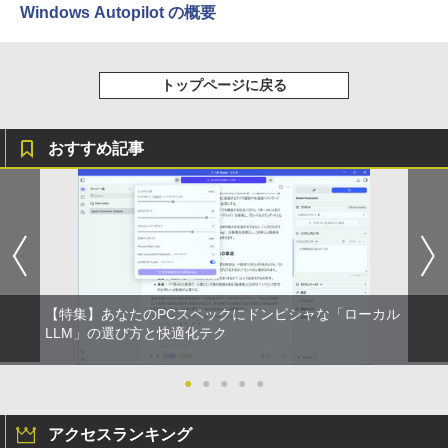
￥1,380
Windows Autopilot の概要
Anker Soundcore Liberty 5 ミッドナイトブ
On My Road (Stadium ver.)
ONE PIECE モノクロ版 115 (ジャンプコミッ
ラック
クスDIGITAL)
by Amazon 天然水ラベルレス 2L×9本
￥250
トップページに戻る
￥14,990
￥594
￥1,117
おすすめ記事
【2026年アップグレード版】AOKIMI ワイヤ
On My Road (Stadium ver.)
HUNTER×HUNTER モノクロ版 39 (ジャンプ
レスイヤホン bluetooth イヤホン V12 小型
コミックスDIGITAL)
by Amazon 炭酸水 ラベルレス 500ml ×24本
軽量 ブルートゥースHi-Fi 最大36時間再生 ぶ
強炭酸水 ペットボトル 500ミリリットル (Sm
￥250
るーとゅーす コードレス ENCノイズキャン
art Basic)
￥572
セリング 自動ペアリング Type-C充電 マイク
付き 防水 タッチ式音量調整 スポーツ/通勤/通
￥1,625
学/WEB会議(ホワイト)
BUGS LIFE
スーパーの裏でヤニ吸うふたり 9巻 (デジタル
￥1,964
【特集】あなたのPCスペックにドンピシャな「ローカル
版ビッグガンガンコミックス)
コカ・コーラ やかんの麦茶 from 爽健美茶 ラ
LLM」の選び方と快適化テク
ベルレス 650mlPET×24本
￥250
￥810
Xiaomi シャオミ REDMI Buds 8 Lite ワイヤ
￥2,009
●
●
●
●
●
レスイヤホン Bluetooth 5.4 ノイズキャンセ
リング ANC 36時間再生
アクセスランキング
￥3,480