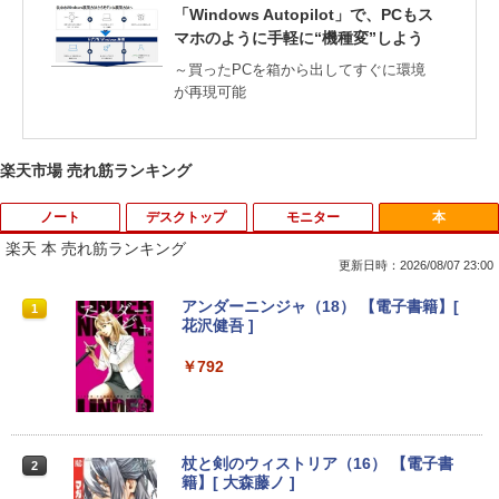
「Windows Autopilot」で、PCもス
マホのように手軽に“機種変”しよう
～買ったPCを箱から出してすぐに環境
が再現可能
楽天市場 売れ筋ランキング
ノート
デスクトップ
モニター
本
楽天 本 売れ筋ランキング
更新日時：2026/08/07 23:00
【期間限定 ポイントUP＆クーポン配
【今だけ】全品ポイント10倍 お買い物マ
R090-DELL E2220H 21.5インチ 液晶モ
アンダーニンジャ（18） 【電子書籍】[
1
1
1
1
布】 Lenovo 500e Chromebook Gen 4
ラソン★8/4～8/11★中古パソコン デス
ニタ 1点 フルHD(1920x1080) DisplayP
花沢健吾 ]
s 2in1 ノートパソコン 83L5S00000 Chr
クトップPC FUJITSU ESPRIMO Q558/B
ort/VGA 応答速度:5ms ★送料無料★
omeOS N100 メモリ4GB eMMC64GB 1
Core i5 9500T メモリ8GB 中古SSD 2.5
【中古動作品】
￥792
1.6インチ タッチ対応 再生品Aランク
インチ256GB Windows11 Pro 64bit
【送料無料】【1年保証】
￥3,650
￥36,800
￥22,800
杖と剣のウィストリア（16） 【電子書
2
籍】[ 大森藤ノ ]
中古モニター | 液晶ディスプレイ | I-O D
2