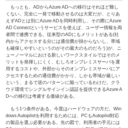
もっとも、ADからAzure ADへの移行はそれほど難し
くない。完全に一発で移動させるのは大変だが、とりあ
えずADとは別にAzure ADを同時利用し、その際にAzure
AD Connectというサービスを使えば、ユーザー情報を両
者間で連携できる。従来型のADにもメリットがある(社
内からアクセスする分には通信費が掛からないし、帯域
も確保しやすいというのがその最大のものだろう)が、ニ
ューノーマルにおける新しいワークスタイルではそのメ
リットを発揮しにくく、むしろオンプレミスサーバを運
用するコストや、外部からそのオンプレミスサーバにア
クセスするための通信費がかかり、しかも帯域が厳しい
という、まるで逆のパターンに陥っているわけだ。クラ
ウド環境でシングルサインイン認証を提供できるAzure A
Dへの移行は考慮する価値がある。
もう1つ条件がある。今度はハードウェアの方だ。Win
dows Autopilotを利用するためには、PCもAutopilot対応
の製品を選ぶ必要がある。先の図で、利用者の手元には