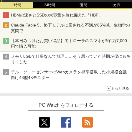
1時間
24時間
1週間
1カ月
HBMの速さとSSDの大容量を兼ね備えた「HBF」
Claude Fable 5、格下モデルに回される不満が85%減。生物学の
質問で
【本日みつけたお買い得品】モトローラのスマホが約1万7,000
円で購入可能
メモリ8GBで仕事なんて無理……そう思っていた時期が僕にもあ
りました
デル、ソニーセンサーのWebカメラを標準搭載した小規模会議
向け43型4Kモニター
もっと見る
PC Watch をフォローする