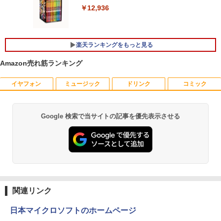
き｜15.6型 テンキー付き｜ノートパソコ
ndows11 & Office付き メモリ8GB SSD
【送料無料】【レビューでモニタークリ
￥12,936
ンWindows11 第8世代｜ノートパソコン
256GB Wi-Fi対応 USB3.0 一体型PC テ
ーナープレゼント】【メーカー1年保証】
｜パソコン｜PC｜中古PC
ンキー付きキーボード＆マウスプレゼン
ト付き 在宅勤務 テレワーク 家庭用 省ス
￥8,999
ペースPC
￥29,800
楽天ランキングをもっと見る
￥42,980
Amazon売れ筋ランキング
【新商品特価11699円！8/11 1:59迄】モ
5
【新品】【楽天1位！】ノートパソコン
バイルモニター 15.6インチ ポータブルモ
5
イヤフォン
ミュージック
ドリンク
コミック
新品第13世代CPU搭載ノートPC Office
ニター モバイルディスプレイ 1920×108
付きノートパソコン 初心者向け Window
Acer｜エイサー 超小型 デスクトップパ
0 フルHD IPSパネル 非光沢 HDR スピー
5
s11 初期設定済 Webカメラ zoom 日本語
ソコン RB102-N18U(Windows 11 Pro/I
カー内蔵 保護カバー付き 軽量 薄型 Type
キーボード 14.1型 Intel Celeron メモリ
ntel Processor N150/メモリ 8GB/SSD 2
-C ミニHDMI 在宅 テレワーク simplus
Google 検索で当サイトの記事を優先表示させる
8GB SSD1TB(最大) 大容量バッテリービ
56GB) RB102-N18U
シンプラス SP-MBM156 【送料無料】
Anker Soundcore P40i ブラック
BRUCE WAYNE feat. Flo Milli, ATL Jacob
【Amazon.co.jp限定】 い・ろ・は・す 2L P
薬屋のひとりごと 17巻 (デジタル版ビッグガ
ジネス 大学生 プレゼント 学生向け
[Explicit]
ET ラベルレス ×8本
ンガンコミックス)
￥52,800
￥11,699
￥7,990
￥29,800
￥250
￥1,112
￥770
Anker Soundcore P31i ブラック
BRUCE WAYNE feat. Flo Milli, ATL Jacob
by Amazon 天然水 ラベルレス 500ml ×24本
異世界居酒屋「のぶ」(22) (角川コミックス・
[Explicit]
富士山の天然水 バナジウム含有 水 ミネラル
エース)
関連リンク
ウォーター ペットボトル 静岡県産 500ミリリ
￥5,990
ットル (Smart Basic)
￥250
￥832
日本マイクロソフトのホームページ