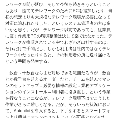
レワーク期間が延び、そして今後も続きそうということ
もあり、慌ててテレワークのためにPCを追加したり、当
初の想定よりも大規模なテレワーク環境が必要になって
対応に追われたりした、というシステム管理者の方は多
いかと思う。だが、テレワーク以前であっても、従業員
に渡す作業用PCの環境整備は決して楽ではなかった。テ
レワークが推奨されている中でわざわざ出社するのは、
それだけで手間だし、しかも利用者は社内ではなくテレ
ワーク中だったりすると、その利用者の所に送り届ける
という手間も発生する。
数台～十数台ならまだ対応できる範囲だろうが、数百
とか数千台を超えるオーダーだと、チームを組んでマシ
ンのセットアップ→必要な情報の設定→業務アプリケー
ションのインストール→利用者に引き渡し、という作業
を行なうことになるが、テレワーク環境下はでこうした
作業がさらに難しくなる。だが、そういった状況におい
て、Autopilotを導入すると、下手をするとスマートフォ
ンより簡単にマシンのセットアップが可能となるのだ。