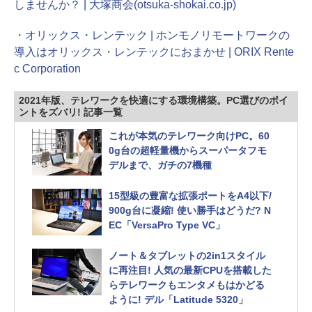
しませんか？ | 大塚商会(otsuka-shokai.co.jp)
・オリックス・レンテック | ホンモノリモートワークの
導入はオリックス・レンテックにおまかせ | ORIX Rente
c Corporation
2021年版、テレワークを快適にする環境構築。PC選びのポイ
ントをズバリ! 記事一覧
これが本気のテレワーク向けPC。60
0g台の超軽量機からスーパータフモ
デルまで、ガチの7機種
15型級の豊富な拡張ポートをA4以下/
900g台に凝縮! 使い勝手はどうだ? N
EC「VersaPro Type VC」
ノート＆タブレットの2in1スタイル
に再注目! 人気の最新CPUを搭載した
らテレワークもエンタメもはかどる
ように! デル「Latitude 5320」