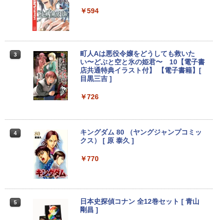
中古ノートパソコン HP ProBook 450 G
ATA | LCD-AH241EDB-B-B | 23.8型ワイ
2
5 G6 G7 G8 第10世代 Core i3/i5選択可
デスクトップパソコン デル DELL optipl
ドTFT 1920×1080(フルHD) | LEDバック
￥594
2
Windows11 Pro Office 2024付き メモリ
ex 3070SF Micro 9世代 Core i5 メモリ8
ライト | スピーカー内蔵 2系統入力(VG
16GB SSD512GB 15.6型 Webカメラ テ
GB 16GB SSD256GB HDMI office Win
A・HDMI) | VGAケーブル・電源ケーブ
ンキー 軽量 ビジネス 在宅勤務 学生向け
dows11 pro Win11 4K 対応 ミニPC デ
ル付属【30日保証】
スクトップパソコン デスクトップ PC 中
古パソコン 1186aR 10249091
￥24,980
￥6,280
町人Aは悪役令嬢をどうしても救いた
3
い〜どぶと空と氷の姫君〜 10【電子書
￥32,780
店共通特典イラスト付】 【電子書籍】[
目黒三吉 ]
送料無料 あす楽対応 即日発送 中古良品
【期間限定10%OFFクーポン 8/12 10時
3
3
￥726
フルHD対応WUXGA 12.1インチ Panaso
まで】 モニター 21.5型 液晶ディスプレ
nic Let's note CF-SZ6Z Windows11 七
Win11搭載 デスクトップパソコン ミニP
イ ベゼル ディスプレイ 液晶モニター PC
3
世代Core i7-7600U 16GB 爆速512GB-S
C miniPC 初心者向け Office付き Windo
モニター 壁掛け フリッカーレス FreeSy
SD カメラ 無線 Office付 Win11【ノート
ws11 初心者向け 初期設定済 省スペース
nc 21.5インチ 角度調節 FullHD ブルー
パソコン 中古パソコン 中古PC】（Wind
高さ4.4cm 軽量 モニター取り付け可 イ
ライトカット VAパネル VESAフル FHD
キングダム 80 （ヤングジャンプコミッ
4
ows10も対応可能 Win10）
ンテルCeleron メモリ8GB 高速SSD 256
ノングレア MAXZEN JM22CH02
クス） [ 原 泰久 ]
GB USB 3.0 HDMI 2画面同時出力可 無線
機能 テレワーク 在宅勤務 パソコン
￥28,589
￥9,480
￥770
￥39,800
超得2,000円OFF&P5倍｜第8世代 office
ゲーミングモニター 21.5インチ PCモニ
4
4
付き｜楽天1位 三冠獲得｜豪華特典付き
ター 100Hz 5ms 1920×1080 FHD VAパ
日本史探偵コナン 全12巻セット [ 青山
5
｜最大180日保証｜Core i5 第8世代｜中
【最新モデル】デスクトップパソコン 一
ネル ノングレア 非光沢 チルト調整 PCモ
剛昌 ]
4
古ノートパソコン Windows11 office付
体型 22型液晶 Core i5 高速CPU搭載 Wi
ニター simplus シンプラス SP-NMT21