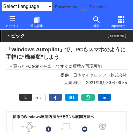
Powered by
Translate
PC Watch
ソフトウェア/アプリ
Windows
その他
カテゴリ
過去記事
検索
Impressサイト
トピック
「Windows Autopilot」で、PCもスマホのように
手軽に“機種変”しよう
～買ったPCを箱から出してすぐに環境が再現可能
提供：
日本マイクロソフト株式会社
大原 雄介
2021年6月30日 06:55
リスト