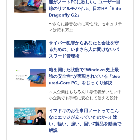
能がノートPCに欲しい。ユーザー目
線のリアルモバイル、日本HP「Elite
Dragonfly G2」
〜さらに静⾳なのに⾼性能、セキュリテ
ィ対策も万全
サイバー犯罪からあなたと会社を守
るための、いまさら人に聞けないパ
スワード管理術
箱を開けた状態で“Windows史上最
強の安全性”が実現されている「Sec
ured-Core PC」をじっくり解説
～大企業はもちろんIT専任者がいない中
小企業でも手軽に安心して使える設計
イマドキのお仕事用ノートってこん
なにエッジが立っていたのかっ! 速
い、軽い、強い、固い7製品を動画で
解説