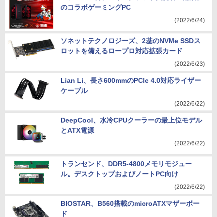
のコラボゲーミングPC
(2022/6/24)
ソネットテクノロジーズ、2基のNVMe SSDス
ロットを備えるロープロ対応拡張カード
(2022/6/23)
Lian Li、長さ600mmのPCIe 4.0対応ライザー
ケーブル
(2022/6/22)
DeepCool、水冷CPUクーラーの最上位モデル
とATX電源
(2022/6/22)
トランセンド、DDR5-4800メモリモジュー
ル。デスクトップおよびノートPC向け
(2022/6/22)
BIOSTAR、B560搭載のmicroATXマザーボー
ド