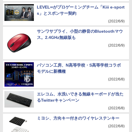
LEVEL∞がプロゲーミングチーム「Kiii e-sport
s」とスポンサー契約
(2022/6/9)
サンワサプライ、小型の静音のBluetoothマウ
ス。2.4GHz無線版も
(2022/6/9)
パソコン工房、N高等学校・S高等学校コラボ
モデルに新機種
(2022/6/8)
エレコム、水洗いできる無線キーボードが当た
るTwitterキャンペーン
(2022/6/8)
ミヨシ、方向キー付きのワイヤレステンキー
(2022/6/8)