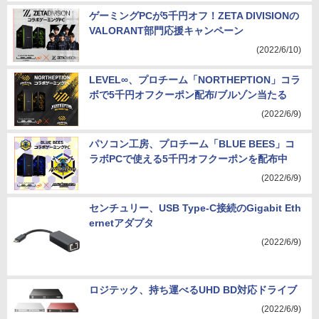
ゲーミングPCが5千円オフ！ZETA DIVISIONの
VALORANT部門応援キャンペーン
(2022/6/10)
LEVEL∞、プロチーム「NORTHEPTION」コラ
ボで5千円オフクーポン配布/ブルゾン当たる
(2022/6/9)
パソコン工房、プロチーム「BLUE BEES」コ
ラボPCで使える5千円オフクーポンを配布中
(2022/6/9)
センチュリー、USB Type-C接続のGigabit Eth
ernetアダプタ
(2022/6/9)
ロジテック、持ち運べるUHD BD対応ドライブ
(2022/6/9)