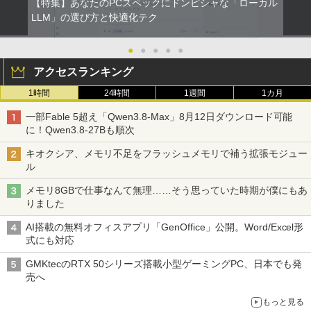
【特集】あなたのPCスペックにドンピシャな「ローカル
LLM」の選び方と快適化テク
●
●
●
●
●
アクセスランキング
1時間
24時間
1週間
1カ月
一部Fable 5超え「Qwen3.8-Max」8月12日ダウンロード可能
に！Qwen3.8-27Bも順次
キオクシア、メモリ不足をフラッシュメモリで補う拡張モジュー
ル
メモリ8GBで仕事なんて無理……そう思っていた時期が僕にもあ
りました
AI搭載の無料オフィスアプリ「GenOffice」公開。Word/Excel形
式にも対応
GMKtecのRTX 50シリーズ搭載小型ゲーミングPC、日本でも発
売へ
もっと見る