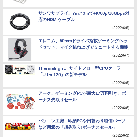
サンワサプライ、7mと9mで4K/60p/18Gbps対
応のHDMIケーブル
(2022/6/8)
エレコム、50mmドライバ搭載ゲーミングヘッ
ドセット。マイク跳ね上げでミュートする機能
(2022/6/7)
Thermalright、サイドフロー型CPUクーラー
「Ultra 120」の新モデル
(2022/6/6)
アーク、ゲーミングPCが最大17万円引き。ボ
ーナス先取りセール
(2022/6/6)
パソコン工房、即納PCや日替わり特価パーツ
など用意の「超先取り!ボーナスセール」
(2022/6/3)