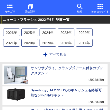
カテゴリ
過去記事
検索
Impressサイト
ニュース・フラッシュ 2022年6月 記事一覧
2026
年
2025
年
2024
年
2023
年
2022
年
2021
年
2020
年
2019
年
2018
年
2017
年
2016
年
すべて見る
サンワサプライ、クランプ式アーム付きのブッ
クスタンド
(2022/6/30)
Synology、M.2 SSDでのキャッシュも搭載可
能な5ベイNASキット
(2022/6/30)