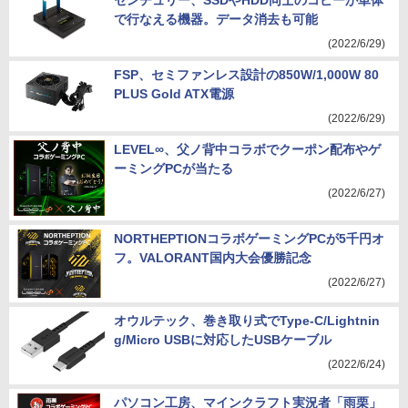
センチュリー、SSDやHDD同士のコピーが単体
で行なえる機器。データ消去も可能
(2022/6/29)
FSP、セミファンレス設計の850W/1,000W 80
PLUS Gold ATX電源
(2022/6/29)
LEVEL∞、父ノ背中コラボでクーポン配布やゲ
ーミングPCが当たる
(2022/6/27)
NORTHEPTIONコラボゲーミングPCが5千円オ
フ。VALORANT国内大会優勝記念
(2022/6/27)
オウルテック、巻き取り式でType-C/Lightnin
g/Micro USBに対応したUSBケーブル
(2022/6/24)
パソコン工房、マインクラフト実況者「雨栗」