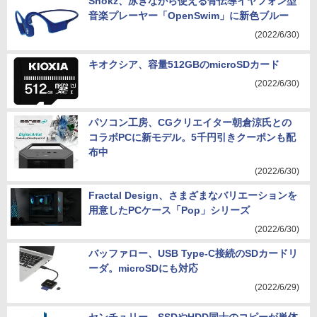
Shokz、泳ぎながら使える骨伝導イヤフォン型
音楽プレーヤー「OpenSwim」に新色ブルー
(2022/6/30)
キオクシア、容量512GBのmicroSDカード
(2022/6/30)
パソコン工房、CGクリエイター朝倉涼氏との
コラボPCに新モデル。5千円引きクーポンも配
布中
(2022/6/30)
Fractal Design、さまざまなバリエーションを
用意したPCケース「Pop」シリーズ
(2022/6/30)
バッファロー、USB Type-C接続のSDカードリ
ーダ。microSDにも対応
(2022/6/29)