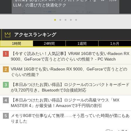
LLM」の選び方と快適化テク
●
●
●
●
●
アクセスランキング
1時間
24時間
1週間
1カ月
【今すぐ読みたい！人気記事】VRAM 16GBでも安いRadeon RX
9000、GeForceで言うとどのぐらいの性能？ - PC Watch
VRAM 16GBでも安いRadeon RX 9000、GeForceで言うとどの
ぐらいの性能？
【本日みつけたお買い得品】ロジクールのコンパクトキーボード
が3,720円引き。Bluetoothで3台接続対応
【本日みつけたお買い得品】ロジクールの高級マウス「MX
MASTER 4」が最安値！Amazonで3千円弱の割引
メモリ8GBで仕事なんて無理……そう思っていた時期が僕にもあ
りました