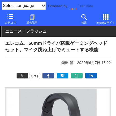
Powered by
Translate
PC Watch
半導体/周辺機器
アクセサリ
その他
カテゴリ
過去記事
検索
Impressサイト
ニュース・フラッシュ
エレコム、50mmドライバ搭載ゲーミングヘッド
セット。マイク跳ね上げでミュートする機能
鍋田 響
2022年6月7日 16:22
リスト