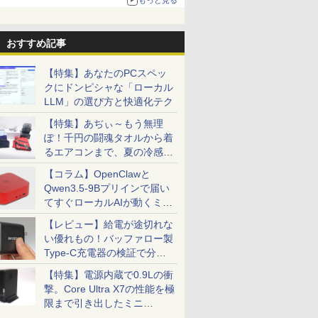
おすすめ記事
【特集】あなたのPCスペッ
クにドンピシャな「ローカル
LLM」の選び方と快適化テク
【特集】あぢぃ～もう無理
ぽ！千円の闘魂タオルから着
るエアコンまで、夏の冷感グ
ッズ一挙紹介
【コラム】OpenClawと
Qwen3.5-9Bプリインで届い
てすぐローカルAIが動くミニ
PC「SER9 Pro」
【レビュー】給電が途切れな
い優れもの！バッファロー製
Type-C充電器の検証で分か
ったこと
【特集】電源内蔵で0.9Lの衝
撃。Core Ultra X7の性能を極
限まで引き出したミニ
PC「GPD BOX」