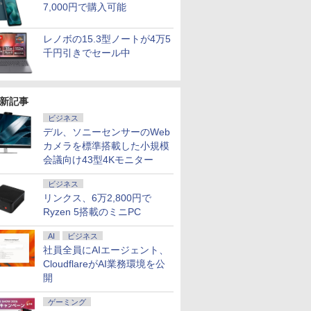
7,000円で購入可能
レノボの15.3型ノートが4万5
千円引きでセール中
7
2
2
8
3
7
9
3
4
10
新記事
ビジネス
デル、ソニーセンサーのWeb
カメラを標準搭載した小規模
会議向け43型4Kモニター
ビジネス
] ノートパソコ
 送料無料 中古パソコン
ーポン＋P最大31.5%還元！】KTC MegPad
ストリア
【予約】永瀬廉 プレミ
【中古】Apple MacBook
＼11日まで限定価格／ゲーミングPC
小学館の図鑑NEO〔新
【Z1TQ0001A】Apple
【エントリーで最大全額ポイント還元｜8/11ま
ゾンビのあふれた世界
LENOVO レノボ ThinkSta
【公式・メーカ
サッとわか
リンクス、6万2,800円で
 15.6型 HP
Pro 64bit 搭載 DELL
droid 14搭載 スマートタブレット ディスプレ
子書籍】[
アムBOX【初回限定
Air 13インチ
セット 新品 RTX5060 Ryzen7 5700X
版〕 宇宙 DVDつき [ 池
MacBook Neo (シトラス)
エルジー USB-C対応 PCモニター LG Monitor 
で俺だけが襲われない
PGX(30KL0005JP)
無料】ノートパソコン
の尿・糞便
Ryzen 5搭載のミニPC
代 Core-i3 メ
リーズ（7010等） Core i7
ター FHD 10点マルチタッチ 8GB+128GB
版】（仮）【2027年1
M1(CPU:8C/GPU:7C)
メモリ16GB SSD500GB Windows11
内 了 ]
2026年 USキーボード搭載
B [27型 /WQHD(2560×1440） /ワイド /100Hz]
5 【電子書籍】[ 増田ち
付き 新品 軽量 薄
師・愛玩動
￥961,000
28GB 15.6イ
 3.4G/メモリ
mチップ ビジネス/移動/家庭用 レディース
月23日発売予定】 集英
8GB/256GB シルバー
デスクトップPC モニター付き 23.8型
CTOモデル (ベースモデル
ひろ ]
OmniBook 7 Aer
ための実践ガ
￥8,800
￥68,980
￥181,070
￥2,640
￥119,800
￥25,160
￥1,155
￥139,990
￥9,350
AI
ビジネス
N テンキー
GB/DVD-ROM/激安セール
社 永瀬廉 King&Prince
MGN93J/A (M1・2020)【EC
IPS 100Hz 1年保証 高性能 配信 動画編
MHFD4J/A)
13.3インチ Wind
澤 智洋 ]
社員全員にAIエージェント、
カメラ DVDマル
キンプリ 豪華 セット
センター】保証期間1ヶ月
集 eスポーツ 初心者 一式 ゲーミング
Copilot+PC AMD
 USB3.0 SDカ
【ランクB】
パソコン デスクトップパソコン
340 16GB 512G
CloudflareがAI業務環境を公
C ノート 中古
証 転送不可 (型番
開
C Win11
BF8H3PA/BF8H
中古
ゲーミング