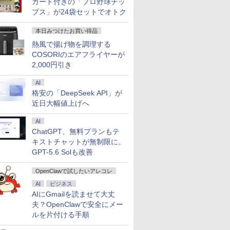
カード付きの「プロ野球チッ
プス」が24袋セットでオトク
本日みつけたお買い得品
熱風で揚げ物を調理する
COSORIのエアフライヤーが
2,000円引き
AI
格安の「DeepSeek API」が
近日大幅値上げへ
AI
ChatGPT、無料プランもテ
キストチャットが無制限に。
GPT-5.6 Solも改善
OpenClawで試したいアレコレ
AI
ビジネス
AIにGmailを読ませて大丈
夫？OpenClawで安全にメー
ルを片付ける手順