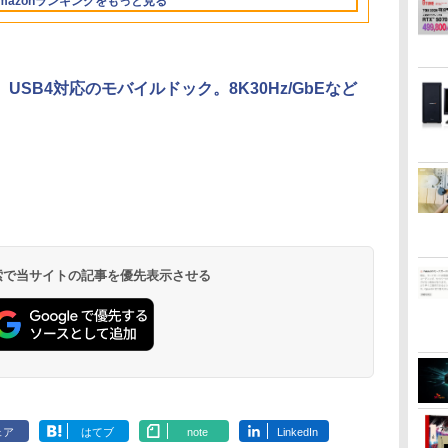
mazonランキングをもっと見る
36時間再生 ぶるーと
ント クリスマス
ゅーす コードレス
ENCノイズキャンセ
リング 自動ペアリン
グ Type-C充電 マイ
、USB4対応のモバイルドック。8K30Hz/GbEなど
ク付き 防水 タッチ式
音量調整 スポーツ/通
勤/通学/WEB会議
6.0(オフホワイト)
 検索で当サイトの記事を優先表示させる
ェア
はてブ
note
LinkedIn