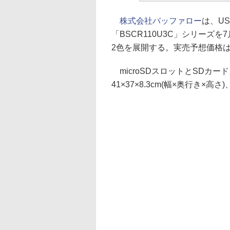
株式会社バッファロー
は、US
「BSCR110U3C」シリー
2色を展開する。実売予想価格は1
microSDスロットとSDカ
41×37×8.3cm(幅×奥行き×高さ