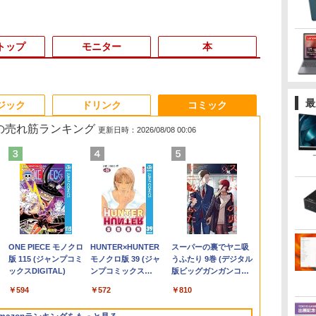
トップ
モニター
本
3
3
3
4
4
3
4
5
5
1
1
6
6
最
ジック
ドリンク
コミック
 の売れ筋ランキング
更新日時：2026/08/08 00:06
剣
MacBook
1日まで限定価格／ゲーミングPC
ASUS エイスース 液
TACO直伝！ 知ってい
【Z1TQ0001A】Apple
アイオーデータ｜I-O
ちいかわ なんか小さく
LENOVO レノボ ThinkStation
【公式・メーカー直販・送料
Philips｜フィリップス
ROCKIN'ON JAPAN
[訳アリ★格安
ポイント10倍
【2,000円ク
杖と剣のウィ
だ
新品 RTX5060 Ryzen7 5700X
晶ディスプレイ Eye
るだけで劇的に上達す
MacBook Neo (シトラス)
DATA 液晶ディスプレイ
てかわいいやつ 1巻～7
PGX(30KL0005JP)
無料】ノートパソコン office
液晶ディスプレイ(23.8
(ロッキング・オン・ジ
ン Windows11
Windows 11 
25インチ An
（16） 【電
っ
PU:7C)
16GB SSD500GB Windows11
Care ［23.8型 / フル
る 人体ドローイングの
2026年 USキーボード搭載
(23.8型/ADS/FullHD
巻 コミックセット【
付き 新品 軽量 薄型 HP
型/IPS/WQHD
ャパン) 2026年 10月号
250 G7 第七世
OptiPlex シ
イ モバイルモニ
大森藤ノ ]
￥961,000
子
 シルバー
トップPC モニター付き 23.8型
HD(1920×1080) / ワイ
コツ390 [ TACO（タ
CTOモデル (ベースモデル
1920×1080/100Hz/5ms/HDMI/DP/USB
新品 】ナガノ 講談社
OmniBook 7 Aero 13-bg
2560×1440/75Hz/1ms)
モリ8GB SSD1
第3世代 3770
Qualcom
,070
￥13,800
￥2,420
￥119,800
￥25,977
￥8,525
￥139,990
￥29,800
￥1,080
￥12,800
￥19,800
￥45,979
￥594
れ
1・2020)【EC
 100Hz 1年保証 高性能 配信 動画編
ド］ VA249HG
コ） ]
MHFD4J/A)
Type-C/VESA/5年保
ハチワレ うさぎ かわ
13.3インチ Windows11
(ブラック)
ンチ 無線LA
8G/HDD500
A25Q5
.
Anker Soundcore
On My Road
by Amazon 天然水
ONE PIECE モノクロ
【2026年アップグレ
On My Road
by Amazon 炭酸水
HUNTER×HUNTER
Xiaomi シャオミ
BUGS LIFE
コカ・コーラ やかんの
スーパーの裏でヤニ吸
】
期間1ヶ月
スポーツ 初心者 一式 ゲーミング
証・無輝点保証)(ホワイ
いい 楽しい 切ない 描
Copilot+PC AMD Ryzen AI5
24E1N5600E/11
HDMI Web
Liberty 5 ミッドナイ
(Stadium ver.)
ラベルレス 2L×9本
版 115 (ジャンプコミ
ード版】AOKIMI ワ
(Stadium ver.)
ラベルレス 500ml
モノクロ版 39 (ジャ
REDMI Buds 8 Lite ワ
麦茶 from 爽健美茶 ラ
うふたり 9巻 (デジタル
レ
コン デスクトップパソコン
ト) LCD-C242SDW
きおろしエピソード
340 16GB 512GB IPS 1年保
チ Bluetooth
￥250
トブラック
ックスDIGITAL)
イヤレスイヤホン
×24本 強炭酸水 ペッ
ンプコミックス
イヤレスイヤホン
ベルレス
版ビッグガンガンコミ
Twitter ツイッター X
証 転送不可 (型番:
ード ノートP
￥250
￥1,117
￥250
水
bluetooth イヤホン
トボトル 500ミリリ
DIGITAL)
Bluetooth 5.4 ノイズ
650mlPET×24本
ックス)
低
エックス コミック ア
BF8H3PA/BF8H4PA)
パソコン 中古P
￥14,990
￥594
￥2,599
￥1,625
￥572
￥3,480
￥2,009
￥810
V12 小型軽量 ブルー
ットル (Smart
キャンセリング ANC
ニメ 漫画 セット 全巻
Office 格安 
トゥースHi-Fi 最大
Basic)
36時間再生
い
ギフト 贈り物 プレゼ