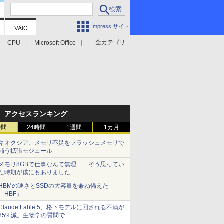
Impress サイト
全カテゴリ
CPU
Microsoft Office
アクセスランキング
時間
24時間
1週間
1カ月
キオクシア、メモリ不足をフラッシュメモリで
補う拡張モジュール
メモリ8GBで仕事なんて無理……そう思ってい
た時期が僕にもありました
HBMの速さとSSDの大容量を兼ね備えた
「HBF」
Claude Fable 5、格下モデルに回される不満が
85%減。生物学の質問で