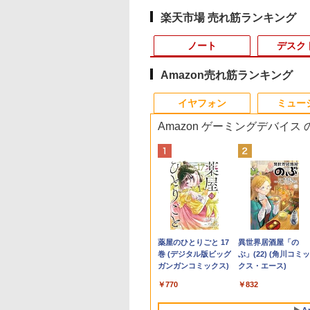
楽天市場 売れ筋ランキング
ノート
デスク
Amazon売れ筋ランキング
3
4
10
1
1
1
1
2
2
2
2
イヤフォン
ミュー
Amazon ゲーミングデバイス
C
Apple
大全額ポイント還元｜8/11まで】 LG｜
ビのあふれた世界
LENOVO レノボ ThinkStation
【公式・メーカー直販・送料
サッとわかる！ 犬と猫
[訳アリ★格安] ノートパソコ
ポイント10倍 送料無料 中古パソコン
PHILIPS 241V8 LED液
ギルティサークル
【楽天1位!1,600円
片田舎のおっさん、
【中古】Apple 
＼1
X
 (シトラス)
応 PCモニター LG Monitor 27U631A-
だけが襲われない
PGX(30KL0005JP)
無料】ノートパソコン office
の尿・糞便検査 獣医
ン Windows11 15.6型 HP
Windows 11 Pro 64bit 搭載 DELL
晶モニター 23.8インチ
（21） 【電子書籍】[
OFFクーポン 8/4
聖になる 11 〜た
Air 13インチ
セット 
1
ーボード搭載
(2560×1440） /ワイド /100Hz]
【電子書籍】[ 増田ち
付き 新品 軽量 薄型 HP
師・愛玩動物看護師の
250 G7 第七世代 Core-i3 メ
OptiPlex シリーズ（7010等） Core i7
ワイド ブラック
山本やみー ]
20:00-8/11 01:59】
の田舎の剣術師範だ
M1(CPU:8C/G
メモリ
￥961,000
型
ベースモデル
]
OmniBook 7 Aero 13-bg
ための実践ガイド [ 米
モリ8GB SSD128GB 15.6イ
第3世代 3770 3.4G/メモリ
1920×1080 （フル
Xiaomi Monitor A24i
たのに、大成した弟
8GB/256GB
デスク
155
￥139,990
￥9,350
￥12,800
￥19,800
￥6,500
￥792
￥12,580
￥1,430
￥68,980
￥181
画編
13.3インチ Windows11
澤 智洋 ]
ンチ 無線LAN テンキー
8G/HDD500GB/DVD-ROM/激安セール
HD）16:9 IPSパネル
2026 ディスプレイ
たちが俺を放ってく
MGN93J/A (M
IPS
Anker Soundcore
BRUCE WAYNE feat.
【Amazon.co.jp限
薬屋のひとりごと 17
Anker Soundcore
BRUCE WAYNE feat
by Amazon 天然水
異世界居酒屋「の
グ
Copilot+PC AMD Ryzen AI5
HDMI Webカメラ DVDマル
非光沢 ノングレア 液
1080P 23.8インチ
ない件〜 【電子書籍
センター】保証
集 e
P40i オフホワイト
Flo Milli, ATL Jacob
定】 い・ろ・は・す
巻 (デジタル版ビッグ
P31i ホワイト
Flo Milli, ATL Jacob
ラベルレス 500ml
ぶ」(22) (角川コミッ
340 16GB 512GB IPS 1年保
チ Bluetooth USB3.0 SDカ
晶ディスプレイ HDMI
144Hzリフレッシュ
[ 佐賀崎しげる ]
【ランクB】
パソ
[Explicit]
2L PET ラベルレス
ガンガンコミックス)
[Explicit]
×24本 富士山の天然
クス・エース)
証 転送不可 (型番:
ード ノートPC ノート 中古
VGA VESA準拠 PS4
ート sRGB99% 1670
￥7,990
￥5,990
×8本
水 バナジウム含有 
BF8H3PA/BF8H4PA)
パソコン 中古PC Win11
switch 対応 スイッチ
万色 300nits ΔE＜1 
￥250
￥1,112
￥770
￥250
￥1,380
￥832
ミネラルウォーター
Office 格安 中古
【中古】
ブルーライト 大画面
ペットボトル 静岡県
TÜV認証 目にやさし