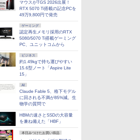
マウスがTGS 2026出展！
RTX 5070 Ti搭載の記念PCを
49万9,800円で発売
ゲーミング
認定再生メモリ採用のRTX
5080/5070 Ti搭載ゲーミング
PC、ユニットコムから
ビジネス
約1.49kgで持ち運びやすい
15.6型ノート「Aspire Lite
15」
AI
Claude Fable 5、格下モデル
に回される不満が85%減。生
物学の質問で
HBMの速さとSSDの大容量
を兼ね備えた「HBF」
本日みつけたお買い得品