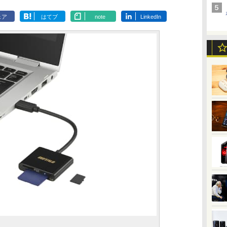
ェア
はてブ
note
LinkedIn