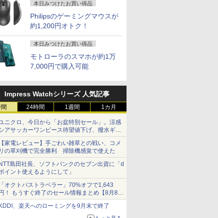
本日みつけたお買い得品
Philipsのゲーミングマウスが
約1,200円オトク！
本日みつけたお買い得品
モトローラのスマホが約1万
7,000円で購入可能
Impress Watchシリーズ 人気記事
時間
24時間
1週間
1カ月
ユニクロ、今日から「お盆特別セール」。涼感
シアサッカーワンピース待望値下げ、撥水ギア
ショーツは1990円に
【家電レビュー】手ごわい雑草との戦い、コメ
リの草刈機で完全勝利 掃除機感覚で使えた
NTT島田社長、ソフトバンクのセブン出資に「d
ポイント使えるようにして」
「オクトパストラベラー」70%オフで1,643
円！ もうすぐ終了のセール情報まとめ【8月8日
更新】
KDDI、楽天へのローミングを9月末で終了
ニンテンドーeショップでは「大神 絶景版」が
67%オフで990円
もっと見る