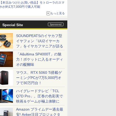
【本日みつけたお買い得品】モトローラのスマ
ホが約1万7,000円で購入可能
もっと見る
Special Site
SOUNDPEATSのイヤカフ型
イヤフォン「UU2イヤーカ
フ」をイヤカフマニアが語る
「A&ultima SP4000T」の魅
力！ポケットに入るオーディ
オの醍醐味
マウス、RTX 5060 Ti搭載ゲ
ーミングPCが7万5,000円オ
フで30万円台！
ハイグレードテレビ「TCL
Q7D Pro」。圧巻の色彩美で
映画＆ゲームが極上体験に
Amazon プライムデー過去最
安! Anker注目プロジェクタ