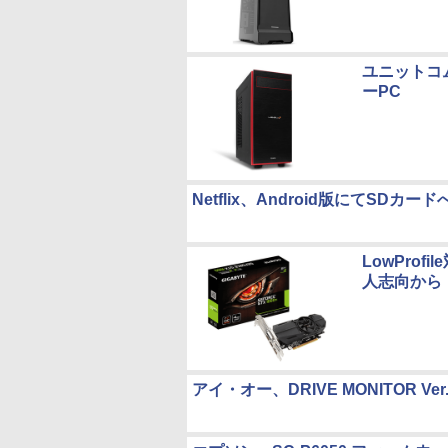
ユニットコム、
ーPC
Netflix、Android版にてSD
LowProfi
人志向から
アイ・オー、DRIVE MONITOR Ver.