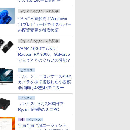
デルも5,280円に割引中
今すぐ読みたい！人気記事
ついに不満解消？Windows
11プレビュー版でタスクバー
の配置変更を徹底検証
今すぐ読みたい！人気記事
VRAM 16GBでも安い
Radeon RX 9000、GeForce
で言うとどのぐらいの性能？
ビジネス
デル、ソニーセンサーのWeb
カメラを標準搭載した小規模
会議向け43型4Kモニター
ビジネス
リンクス、6万2,800円で
Ryzen 5搭載のミニPC
AI
ビジネス
社員全員にAIエージェント、