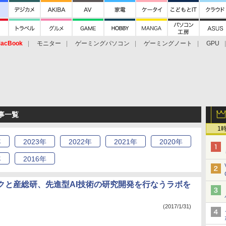
acBook
モニター
ゲーミングパソコン
ゲーミングノート
GPU
記事一覧
1
年
2023
年
2022
年
2021
年
2020
年
年
2016
年
クと産総研、先進型AI技術の研究開発を行なうラボを
(2017/1/31)