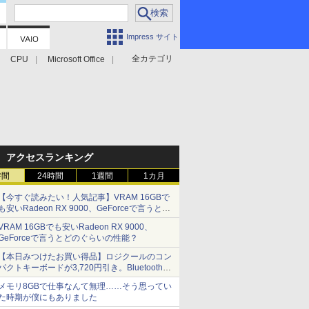
Impress サイト
全カテゴリ
CPU
Microsoft Office
アクセスランキング
時間
24時間
1週間
1カ月
【今すぐ読みたい！人気記事】VRAM 16GBで
も安いRadeon RX 9000、GeForceで言うとど
のぐらいの性能？ - PC Watch
VRAM 16GBでも安いRadeon RX 9000、
GeForceで言うとどのぐらいの性能？
【本日みつけたお買い得品】ロジクールのコン
パクトキーボードが3,720円引き。Bluetoothで3
台接続対応
メモリ8GBで仕事なんて無理……そう思ってい
た時期が僕にもありました