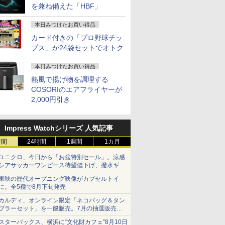
を兼ね備えた「HBF」
本日みつけたお買い得品
カード付きの「プロ野球チッ
プス」が24袋セットでオトク
本日みつけたお買い得品
熱風で揚げ物を調理する
COSORIのエアフライヤーが
2,000円引き
Impress Watchシリーズ 人気記事
時間
24時間
1週間
1カ月
ユニクロ、今日から「お盆特別セール」。涼感
シアサッカーワンピース待望値下げ、撥水ギア
ショーツは1990円に
東映の歴代オープニング映像がカプセルトイ
に。全5種で8月下旬発売
カルディ、オンライン限定「ネコバッグ＆タン
ブラーセット」を一般販売。7月の抽選販売の
当選無効分
スターバックス、横浜に“文化財カフェ”8月10日