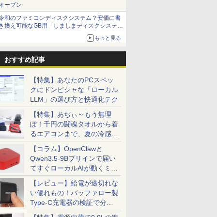
オープン
令和のファミコンディスクシステム？安価に書
き換え可能なGB用「しましまディスクシステ
ム」
もっと見る
おすすめ記事
【特集】あなたのPCスペッ
クにドンピシャな「ローカル
LLM」の選び方と快適化テク
【特集】あぢぃ～もう無理
ぽ！千円の闘魂タオルから着
るエアコンまで、夏の冷感グ
ッズ一挙紹介
【コラム】OpenClawと
Qwen3.5-9Bプリインで届い
てすぐローカルAIが動くミニ
PC「SER9 Pro」
【レビュー】給電が途切れな
い優れもの！バッファロー製
Type-C充電器の検証で分か
ったこと