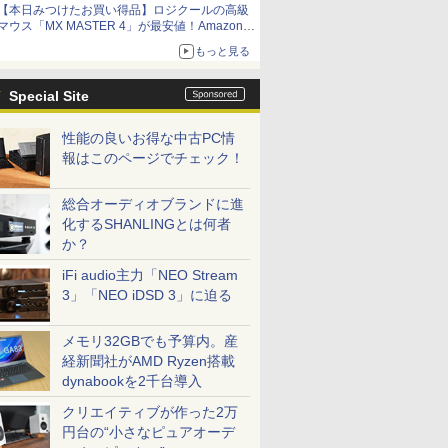
【本日みつけたお買い得品】ロジクールの高級
マウス「MX MASTER 4」が最安値！Amazonで
3千円弱の割引
もっと見る
Special Site
性能の良いお得な中古PC情
報はこのページでチェック！
総合オーディオブランドに進
化するSHANLINGとは何者
か？
iFi audio主力「NEO Stream
3」「NEO iDSD 3」に迫る
メモリ32GBでも予算内。産
経新聞社がAMD Ryzen搭載
dynabookを2千台導入
クリエイティブが作った2万
円台の“小さなピュアオーデ