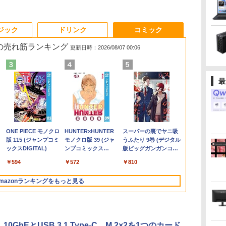
3
3
3
3
4
4
4
4
5
5
5
5
6
6
6
ジック
ドリンク
コミック
 の売れ筋ランキング
更新日時：2026/08/07 00:06
最
ン
ン
00
旅
ノートパソコン14イン
[VETESA正規販売店]
モニター 27インチ
異世界居酒屋「のぶ」
【マラソンセール期間
GMKtec GMK-K8
【楽天1位】 ワイヤレ
marnaのある暮らし
13.3インチ 良品
デスクトップPC
【ECサイト限定】
美東澪/前人未踏 写真
「美品」 ノ
JAPANNEXT
[9月上旬より
ク
ン
モ
[
チ 極軽量約965g 富士
デスクトップパソコン
100Hz FHD VAパネル
(22) 【電子書籍】[ 蝉
中ポイント5倍】中古
PLUS-32/1T-
ス モバイルモニター
（TJMOOK）
Lenovo ThinkPad X13
Ryzen7 5700G メモリ
JAPANNEXT 13.3イン
集
ン ThinkPad 
WQHD(2560×1
[新品]ちいか
フル
通 LIFEBOOK U748 高
PC 一体型 新品
スピーカー搭載 ブルー
川 夏哉 ]
ノートパソコン 第11世
W11Pro(8845HS)
15.6インチ 18.5インチ
Gen2 Type-20XJ フル
16GB SSD1TB B550
チ IPSパネル搭載 10点
超軽量高性能
100Hz］ JN-
小さくてかわ
￥2,799
￥3,300
付き
 バ
性能第7世代Core i5-
Windows11 27型 Core
ライト軽減 ノングレア
代 Core i5 メモリ
21.4インチ 23.8インチ
HD / Windows11/ 高性
グラボなし
マルチタッチ対応 フル
11世代Corei5
(1-8巻 最新刊
￥16,500
￥69,800
￥13,980
￥924
￥29,980
￥124,800
￥19,999
￥34,990
￥148,700
￥23,070
￥43,900
￥27,970
￥9,900
13
7300U カメラ内蔵 メモ
i7 第4世代 Office付き
タイプ 壁掛け対応 省ス
16GB M.2 SSD256GB
1920*1080 8000mAh
能 AMD Ryzen 5-
HD(1920×1080)解像度
Office202
ット [入荷予約
.
Anker Soundcore
On My Road
by Amazon 炭酸水
ONE PIECE モノクロ
【2026年アップグレ
On My Road
by Amazon 天然水
HUNTER×HUNTER
Xiaomi シャオミ
BUGS LIFE
コカ・コーラ やかんの
スーパーの裏でヤニ吸
】
B
ネ
リ最大16GB SSD1TB
メモリ16GB
ペース 角度調整 高視野
13.3インチ フルHD ノ
10000mAhバッテリー
5650u/ 16GB/ 爆速
モバイルモニター JN-
語キーボード1
Liberty 5 アプリコッ
(Stadium ver.)
ラベルレス 500ml
版 115 (ジャンプコミ
ード版】AOKIMI ワ
(Stadium ver.)
ラベルレス 2L×9本
モノクロ版 39 (ジャ
REDMI Buds 8 Lite ワ
麦茶 from 爽健美茶 ラ
うふたり 9巻 (デジタル
の
TB
薄い軽い FHD液晶
SSD512GB 初期設定済
角 178° Adaptive-Sync
ングレア Webカメラ
自立スタンド ポータブ
NVMe式256GB-SSD/
MD-iE133F-T
FHD1920x10
￥250
トピンク
×24本 強炭酸水 ペッ
ックスDIGITAL)
イヤレスイヤホン
ンプコミックス
イヤレスイヤホン
ベルレス
版ビッグガンガンコミ
。
i
ディ
type-C WIFI
ホワイト ブラック
対応 MAXZEN
無線LAN Wi-Fi
ルモニター IPS液晶パ
カメラ/ 無線Wi-Fi6/
miniHDMI USB-C
16GBメモリ 
￥250
￥250
￥1,117
水
トボトル 500ミリリ
bluetooth イヤホン
DIGITAL)
Bluetooth 5.4 ノイズ
650mlPET×24本
ックス)
プ
Bluetooth 中古ノート
MJM27CH02-F100
Bluetooth
ネル 非光沢画面 薄型
Office付き/ Win11【中
sRGB:99% HDR 自立
SSD512GB
￥-
￥1,625
￥594
￥1,964
￥572
￥2,980
￥2,009
￥810
ットル (Smart
V12 小型軽量 ブルー
キャンセリング ANC
A対
ー
パソコン Office付き
Windows11 東芝
軽量 Type-C ミニHDMI
古ノートパソコン 中古
式キックスタンド搭載
ラ/HDMI/5GWI
Basic)
トゥースHi-Fi 最大
36時間再生
面
5GWIFI Bluetooth最新
dynabook G83/HS 初
Windows/スマホなど
パソコン 中古PC】税
フェルトケース同梱
ノートパソコ
mazonランキングをもっと見る
36時間再生 ぶるーと
ox
MicrosoftOffice2024
期設定済 すぐ使える
対応
込送料無料 あす楽対応
【2年保証】 PCモニタ
Windows11p
ゅーす コードレス
可 Windows11
90日保証 送料無料
当日発送
ー 液晶モニター ジャ
ENCノイズキャンセ
パンネクスト
リング 自動ペアリン
グ Type-C充電 マイ
、10GbEとUSB 3.1 Type-C、M.2×2を1つのカード
ク付き 防水 タッチ式