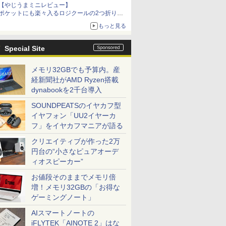
【やじうまミニレビュー】
ポケットにも楽々入るロジクールの2つ折りマ
ウス「Mobi Fold」。その気になるギミックと
もっと見る
は？
Special Site
メモリ32GBでも予算内。産
経新聞社がAMD Ryzen搭載
dynabookを2千台導入
SOUNDPEATSのイヤカフ型
イヤフォン「UU2イヤーカ
フ」をイヤカフマニアが語る
クリエイティブが作った2万
円台の“小さなピュアオーデ
ィオスピーカー”
お値段そのままでメモリ倍
増！メモリ32GBの「お得な
ゲーミングノート」
AIスマートノートの
iFLYTEK「AINOTE 2」はな