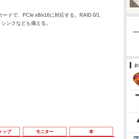
、PCIe x8/x16に対応する。RAID 0/1、
トシンクなども備える。
お
トップ
モニター
本