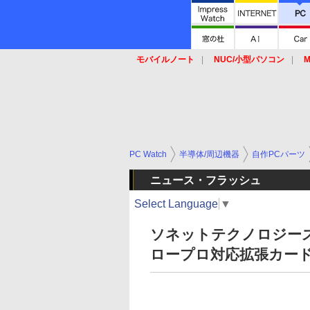
モバイルノート
NUC/小型パソコン
M
SSD
キーボード
マウス
PC Watch
半導体/周辺機器
自作PCパーツ
ニュース・フラッシュ
Select Language
▼
ソネットテクノロジーズ
ロープロ対応拡張カー