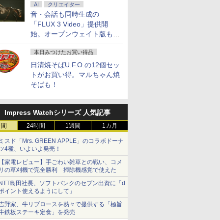
AI
クリエイター
音・会話も同時生成の
「FLUX 3 Video」提供開
始。オープンウェイト版も計
画
本日みつけたお買い得品
日清焼そばU.F.O.の12個セッ
トがお買い得。マルちゃん焼
そばも！
Impress Watchシリーズ 人気記事
時間
24時間
1週間
1カ月
ミスド「Mrs. GREEN APPLE」のコラボドーナ
ツ4種、いよいよ発売！
【家電レビュー】手ごわい雑草との戦い、コメ
リの草刈機で完全勝利 掃除機感覚で使えた
NTT島田社長、ソフトバンクのセブン出資に「d
ポイント使えるようにして」
吉野家、牛リブロースを熱々で提供する「極旨
牛鉄板ステーキ定食」を発売