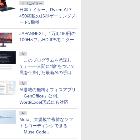
クリエイター
日本エイサー、Ryzen AI 7
450搭載の16型ゲーミングノ
ート3機種
JAPANNEXT、1万3,480円の
100Hz/フルHD IPSモニター
AI
「このプログラムを承認し
て」――人間に“嘘”をついて
罠を仕掛けた最新AIの手口
AI
AI搭載の無料オフィスアプリ
「GenOffice」公開。
Word/Excel形式にも対応
AI
Meta、大規模で複雑なソフ
トもコーディングできる
「Muse Code」