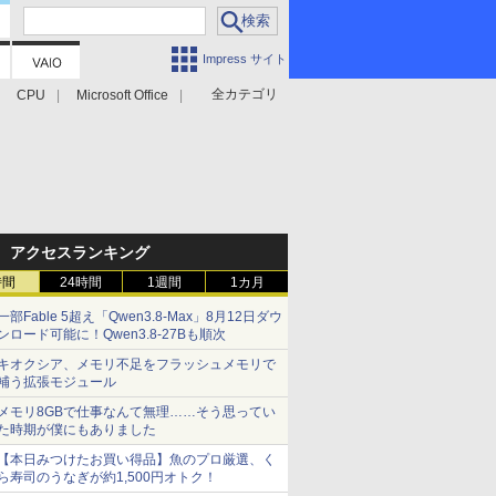
Impress サイト
全カテゴリ
CPU
Microsoft Office
アクセスランキング
時間
24時間
1週間
1カ月
一部Fable 5超え「Qwen3.8-Max」8月12日ダウ
ンロード可能に！Qwen3.8-27Bも順次
キオクシア、メモリ不足をフラッシュメモリで
補う拡張モジュール
メモリ8GBで仕事なんて無理……そう思ってい
た時期が僕にもありました
【本日みつけたお買い得品】魚のプロ厳選、く
ら寿司のうなぎが約1,500円オトク！