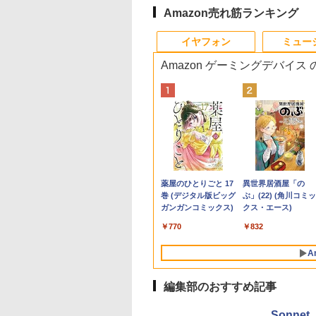
Amazon売れ筋ランキング
8
10
10
1
1
1
1
2
2
2
2
イヤフォン
ミュー
Amazon ゲーミングデバイス
Kパ
示品】 富士通
界ウォーキング
BENQ MOBIUZシリーズ 24.5インチ
【新品】 DELL デル ノ
アンダーニンジャ
【期間限定★新品無線
ポイント10倍 中古パソ
HP Z24n G2 フレーム
九条の大罪（17） 【電
往復送料込！パソコ
【エントリーでポイ
【楽天1位 累計販売1
不老不死少女の苗床
JITSU ノートパソコ
4） 【電子書籍】[
IPSパネル フルHD 220Hz ゲーミング
ートパソコン Dell 14型
（18） 【電子書籍】[
マウス付】中古ノート
コン デスクトップパソ
レス 24インチワイド
子書籍】[ 真鍋昌平 ]
レンタルハイスペッ
ト100％還元のチャ
万台突破】モバイル
行記 5 【電子書籍】
ング
MV LIFEBOOK
くひと ]
モニター EX251
WUXGA/ Windows 11/
花沢健吾 ]
パソコン Windows11
コン Windows
LED液晶モニタ IPSパ
モデルCore
ス】GMKtec ミニpc
ニター 15.6インチ 
ふじはん ]
￥759
/J3 14型/ intel
Core 5 120U ( Core i5
Office2019搭載 15.6型
11【Office付】
ネル 1920x1200 16:10
i7/16G/SSD/カメラ
G3 Pro Intel Core i3
HD 4K タッチパネル
9,800
2
￥19,800
￥99,800
￥792
￥9,999
￥24,800
￥12,800
￥14,300
￥66,248
￥12,999
￥924
I-
e Ultra 7/ メモリ
同等性能)/ メモリ
テンキー付き Celeron
【Windows 11 Pro
画面回転 高さ調整 入力
（4週間延長）
10110U 16GB DDR4
ッテリー内蔵 選べる
Anker Soundcore
BRUCE WAYNE feat.
【Amazon.co.jp限
薬屋のひとりごと 17
Anker Soundcore
BRUCE WAYNE feat
by Amazon 天然水
異世界居酒屋「の
B/ SSD 512GB/
16GB/ SSD 512GB/
第8世代Core i3 Core i5
64Bit搭載】DELL
端子:HDMI、DVI、DP
【Office2024セット
64GBまで増設 512G
モデル 非光沢IPS パ
P40i オフホワイト
Flo Milli, ATL Jacob
定】 い・ろ・は・す
巻 (デジタル版ビッグ
P31i ブラック
Flo Milli, ATL Jacob
ラベルレス 500ml
ぶ」(22) (角川コミッ
縦回
XGA/ Webカメラ/
Windows 11/ Webカメ
メモリ4GB/16GB
Optiplexシリーズ
USBハブ(Type-C、
インストール済※こ
SSD M.2 2242 最大8
ル Type-C対応 HDMI
[Explicit]
2L PET ラベルレス
ガンガンコミックス)
[Explicit]
×24本 富士山の天然
クス・エース)
パ
dows 11/ Office付
ラ/ Office付き選択可
SSD128GB～1TB Web
Core i5搭載/4G/新品
Type-A) Mac対応PS·
商品はレンタルです
Windows11 Pro min
モニター 持ち運び 
￥7,990
￥5,990
×8本
水 バナジウム含有 
 ピクトブラック/ シ
能/ プラチナシルバー
カメラ DVD 無線LAN
SSD 120GB/DVD-
Switch対応 中古 送料
販売品ではありませ
pc 4.1GHz WIFI6
スプレイ サブディス
￥250
￥1,112
￥770
￥250
￥1,380
￥832
ミネラルウォーター
ーホワイト/ フロ
店長おまかせPC 初期
ROM/送料無料【オプ
無料 3か月保証付き
ん。ご了承下さい。
BT5.2 小型PC VES
レイ デュアルモニタ
ペットボトル 静岡県
グレー
設定済 送料無料【中
ション色々有】
応 ミニパソコン 2画
ミニPC対応 EVICIV
A
産 500ミリリットル
古】
高性能 みにpc nucb
(Smart Basic)
省エネ デスクトップ
編集部のおすすめ記事
PC
Sonnet