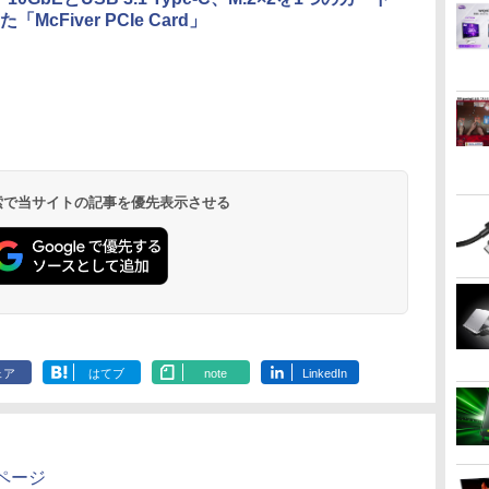
McFiver PCIe Card」
音量調整 スポーツ/通
勤/通学/WEB会議(ホ
ワイト)
 検索で当サイトの記事を優先表示させる
ェア
はてブ
note
LinkedIn
ページ