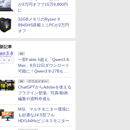
が3万円オフで15万9,800円
に
7
7
7
8
8
9
9
8
10
10
32GBメモリのRyzen 9
8945HS搭載ミニPCが2万円
オフ
新記事
ートパソコ
 PCモニター ［27型 /
発送予定]
独身貴族は異世界を謳
中古パソコン office付
JAPANNEXT 27インチ IPS BLACKパ
Aランクパーティを離
【展示品】 Microsoft
【展示品】 富士通
異世界ウォーキング
BENQ MOBIUZシリーズ 
【新品】 D
アンダーニ
AI
L13 Gen 2
440) / ワイド /
わ なんか
歌する 〜結婚しない
き ノートパソコン
ネル搭載 260Hz/1ms(MPRT)対応
脱した俺は、元教え子
マイクロソフト
FUJITSU ノートパソコ
（14） 【電子書籍】[
IPSパネル フルHD 220H
ートパソコン 
（18） 【
一部Fable 5超え「Qwen3.8-
大容量 第
IPS27Q3-HSP
いいやつ
男の優雅なおひとりさ
Toshiba ノートパソコ
WQHD(2560×1440)解像度 ゲーミング
たちと迷宮深部を目指
Surface Pro 第11世代
ン FMV LIFEBOOK
あるくひと ]
モニター EX251
WUXGA/ W
花沢健吾 ]
Max」8月12日ダウンロード
 1135G7
) 全巻セ
まライフ〜（8） 【電
ン コスパ抜群 メモリ
モニター JN-IPSB27G260Q-HSP
す。（13） 【電子書
13.0インチ /
UH90/J3 14型/ intel
Core 5 120
可能に！Qwen3.8-27Bも順
￥792
￥46,800
￥31,980
￥792
￥119,800
￥169,800
￥792
￥19,800
￥99,800
￥792
4選択可 日本
]
子書籍】[ 駒鳥ひわ ]
16GB SSD最大1TB 第
HDMI DisplayPort sRGB:100% DCI-
籍】[ ユーリ ]
Snapdragon X Plus/
Core Ultra 7/ メモリ
同等性能)/
次
3.3型
10-11世代 Core i5 東
P3:95% HDR400相当 PS5
メモリ 16GB / SSD
16GB/ SSD 512GB/
16GB/ SS
AI
クリエイター
80px
芝 dynabook G83
WQHD:120Hz 高さ調整 ピボット(縦回
512GB / 顔認証/ タッ
WUXGA/ Webカメラ/
Windows 
ChatGPTからAdobeを使える
新品
13.3インチ 初期設定済
転) 【2年保証】 液晶モニター ジャパ
チパネル/ NPU搭載/ キ
Windows 11/ Office付
ラ/ Offi
プラグイン登場。写真/動画
 超軽量 カメ
windows11搭載 モバ
ンネクスト
ーボード スリム ペン
き/ ピクトブラック/ シ
能/ プラ
FI/Bluetooth
イルサイズ13.3インチ
付き/ Office付き/ サフ
ルバーホワイト/ フロ
編集や資料作成も
ン 中古
HD TFTカラーLED液
ァイア
ストグレー
ro
晶ノート
MSI、マルチモニター環境に
も好適な24.5型フル
HD/144Hzビジネスモニター