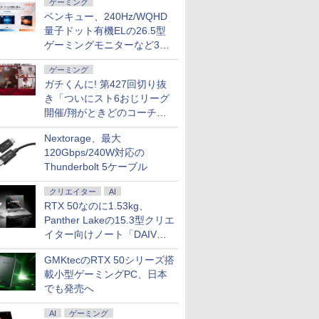
ゲーミング
ベンキュー、240Hz/WQHD
量子ドット有機ELの26.5型
ゲーミングモニターなど3機
種
ゲーミング
ガチくんに! 第427回切り抜
き「ついにスト6おじリーグ
開催/翔がときどのコーチ就
任など」
Nextorage、最大
120Gbps/240W対応の
Thunderbolt 5ケーブル
クリエイター
AI
RTX 50なのに1.53kg、
Panther Lakeの15.3型クリエ
イター向けノート「DAIV
Z5」
GMKtecのRTX 50シリーズ搭
載小型ゲーミングPC、日本
でも発売へ
AI
ゲーミング