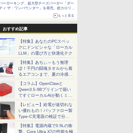
バーガーキング、超大型チーズバーガー「ダー
ティ ザ・ワンパウンダー」を発売。総カロリー
約1656kcal、総重量約527g！
もっと見る
おすすめ記事
【特集】あなたのPCスペッ
クにドンピシャな「ローカル
LLM」の選び方と快適化テク
【特集】あぢぃ～もう無理
ぽ！千円の闘魂タオルから着
るエアコンまで、夏の冷感グ
ッズ一挙紹介
【コラム】OpenClawと
Qwen3.5-9Bプリインで届い
てすぐローカルAIが動くミニ
PC「SER9 Pro」
【レビュー】給電が途切れな
い優れもの！バッファロー製
Type-C充電器の検証で分か
ったこと
【特集】電源内蔵で0.9Lの衝
撃。Core Ultra X7の性能を極