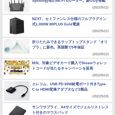
Synology初のWi-Fi 6ルーター。新OSを搭載
(2022/5/12)
NZXT、セミファンレス仕様のフルプラグイン
式1,000W 80PLUS Gold電源
(2022/5/12)
折りたたみできるラップトップスタンド「オリ
プラ」に新色。英国製で5年保証
(2022/5/12)
MSI、対象ビデオカード購入でSteamウォレッ
トコードが当たるキャンペーンを延長
(2022/5/12)
エレコム、USB PD 60W給電ポート付きType-
C to HDMI変換アダプタなど2製品
(2022/5/10)
サンワサプライ、A4サイズでジェルリストレス
ト付きのマウスパッド