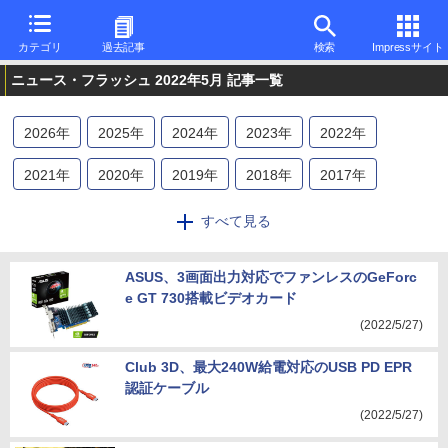
カテゴリ
過去記事
検索
Impressサイト
ニュース・フラッシュ 2022年5月 記事一覧
2026
年
2025
年
2024
年
2023
年
2022
年
2021
年
2020
年
2019
年
2018
年
2017
年
2016
年
すべて見る
ASUS、3画面出力対応でファンレスのGeForc
e GT 730搭載ビデオカード
(2022/5/27)
Club 3D、最大240W給電対応のUSB PD EPR
認証ケーブル
(2022/5/27)