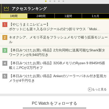
●
●
●
●
●
アクセスランキング
1時間
24時間
1週間
1カ月
【やじうまミニレビュー】
ポケットにも楽々入るロジクールの2つ折りマウス「Mobi
Fold」。その気になるギミックとは？
キオクシア、メモリ不足をフラッシュメモリで補う拡張モジュー
ル
【本日みつけたお買い得品】2方向同時に送風可能なShark製タ
ワーファンが9,940円引き
【本日みつけたお買い得品】32GBメモリのRyzen 9 8945HS搭
載ミニPCが2万円オフ
【本日みつけたお買い得品】Ankerのソーラーパネル付き監視カ
メラが4千円引き
もっと見る
PC Watch をフォローする