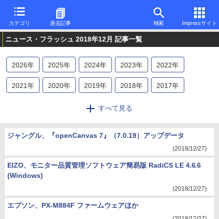
カテゴリ
過去記事
検索
Impressサイト
ニュース・フラッシュ 2018年12月 記事一覧
2026
年
2025
年
2024
年
2023
年
2022
年
2021
年
2020
年
2019
年
2018
年
2017
年
2016
年
すべて見る
ジャングル、『openCanvas 7』（7.0.19）アップデータ
(2018/12/27)
EIZO、モニター品質管理ソフトウェア簡易版 RadiCS LE 4.6.6
(Windows)
(2018/12/27)
エプソン、PX-M884F ファームウェアほか
(2018/12/27)