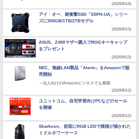
(2020/5/14)
アイ・オー、耐衝撃SSD「SSPH-UA」シリー
ズに500GB/1TB/2TBモデル
(2020/5/13)
ASUS、Z490マザー購入でROGキーキャップ
をプレゼント
(2020/5/13)
NEC、無線LAN製品「Aterm」をAmazonで販
売開始
～法人向けのAmazonビジネスでも展開
(2020/5/12)
ユニットコム、自宅学習向けPCなどのセール
を開催
(2020/5/12)
Sharkoon、前面にRGB LEDで模様が描かれた
ミドルタワーケース