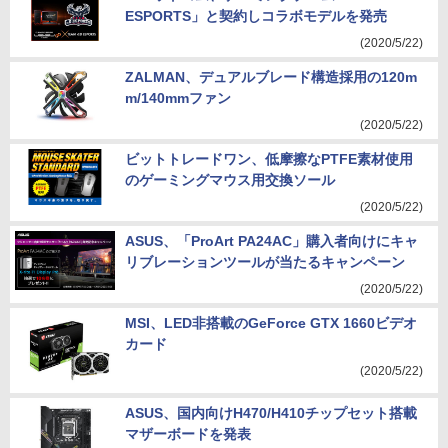
ESPORTS」と契約しコラボモデルを発売
(2020/5/22)
ZALMAN、デュアルブレード構造採用の120m
m/140mmファン
(2020/5/22)
ビットトレードワン、低摩擦なPTFE素材使用
のゲーミングマウス用交換ソール
(2020/5/22)
ASUS、「ProArt PA24AC」購入者向けにキャ
リブレーションツールが当たるキャンペーン
(2020/5/22)
MSI、LED非搭載のGeForce GTX 1660ビデオ
カード
(2020/5/22)
ASUS、国内向けH470/H410チップセット搭載
マザーボードを発表