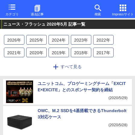
カテゴリ
過去記事
検索
Impressサイト
ニュース・フラッシュ 2020年5月 記事一覧
2026
年
2025
年
2024
年
2023
年
2022
年
2021
年
2020
年
2019
年
2018
年
2017
年
2016
年
すべて見る
ユニットコム、プロゲーミングチーム「EXCIT
E×EXCITE」とのスポンサー契約を締結
(2020/5/29)
OWC、M.2 SSDを4基搭載できるThunderbolt
3対応ケース
(2020/5/28)