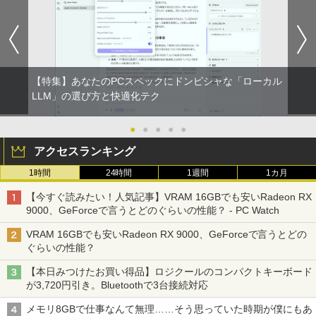
【特集】あなたのPCスペックにドンピシャな「ローカル
LLM」の選び方と快適化テク
●
●
●
●
●
アクセスランキング
1時間
24時間
1週間
1カ月
【今すぐ読みたい！人気記事】VRAM 16GBでも安いRadeon RX
9000、GeForceで言うとどのぐらいの性能？ - PC Watch
VRAM 16GBでも安いRadeon RX 9000、GeForceで言うとどの
ぐらいの性能？
【本日みつけたお買い得品】ロジクールのコンパクトキーボード
が3,720円引き。Bluetoothで3台接続対応
メモリ8GBで仕事なんて無理……そう思っていた時期が僕にもあ