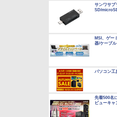
サンワサプライ
SD/micr
MSI、ゲー
器/ケーブ
パソコン工
先着500
ビューキャン