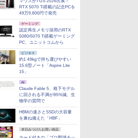
マウスがTGS 2026出展！
RTX 5070 Ti搭載の記念PCを
49万9,800円で発売
ゲーミング
認定再生メモリ採用のRTX
5080/5070 Ti搭載ゲーミング
PC、ユニットコムから
ビジネス
約1.49kgで持ち運びやすい
15.6型ノート「Aspire Lite
15」
AI
Claude Fable 5、格下モデル
に回される不満が85%減。生
物学の質問で
HBMの速さとSSDの大容量
を兼ね備えた「HBF」
本日みつけたお買い得品
カード付きの「プロ野球チッ