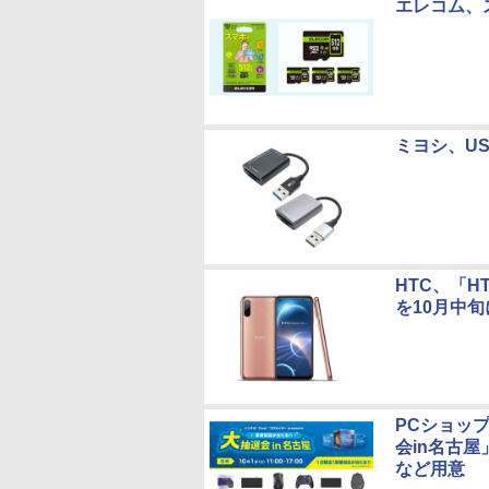
エレコム、ス
ミヨシ、USB
HTC、「HT
を10月中
PCショッ
会in名古
など用意