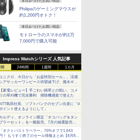
本日みつけたお買い得品
Philipsのゲーミングマウスが
約1,200円オトク！
本日みつけたお買い得品
モトローラのスマホが約1万
7,000円で購入可能
Impress Watchシリーズ 人気記事
時間
24時間
1週間
1カ月
ユニクロ、今日から「お盆特別セール」。涼感
シアサッカーワンピース待望値下げ、撥水ギア
ショーツは1990円に
【家電レビュー】手ごわい雑草との戦い、コメ
リの草刈機で完全勝利 掃除機感覚で使えた
NTT島田社長、ソフトバンクのセブン出資に「d
ポイント使えるようにして」
カルディ、オンライン限定「ネコバッグ＆タン
ブラーセット」を一般販売。7月の抽選販売の
当選無効分
「オクトパストラベラー」70%オフで1,643
円！ もうすぐ終了のセール情報まとめ【8月8日