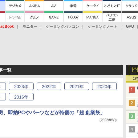
acBook
モニター
ゲーミングパソコン
ゲーミングノート
GPU
記事一覧
1
年
2023
年
2022
年
2021
年
2020
年
年
2016
年
房、即納PCやパーツなどが特価の「超 創業祭」
(2022/9/30)