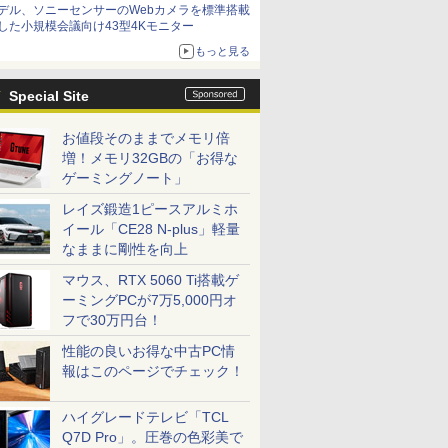
デル、ソニーセンサーのWebカメラを標準搭載
した小規模会議向け43型4Kモニター
もっと見る
Special Site
お値段そのままでメモリ倍
増！メモリ32GBの「お得な
ゲーミングノート」
レイズ鍛造1ピースアルミホ
イール「CE28 N-plus」軽量
なままに剛性を向上
マウス、RTX 5060 Ti搭載ゲ
ーミングPCが7万5,000円オ
フで30万円台！
性能の良いお得な中古PC情
報はこのページでチェック！
ハイグレードテレビ「TCL
Q7D Pro」。圧巻の色彩美で