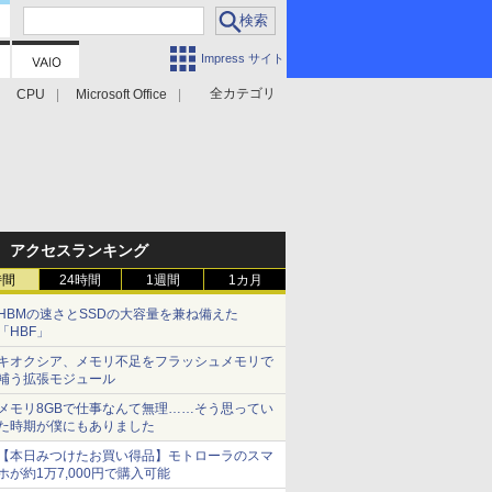
Impress サイト
全カテゴリ
CPU
Microsoft Office
アクセスランキング
時間
24時間
1週間
1カ月
HBMの速さとSSDの大容量を兼ね備えた
「HBF」
キオクシア、メモリ不足をフラッシュメモリで
補う拡張モジュール
メモリ8GBで仕事なんて無理……そう思ってい
た時期が僕にもありました
【本日みつけたお買い得品】モトローラのスマ
ホが約1万7,000円で購入可能