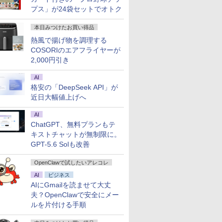
プス」が24袋セットでオトク
本日みつけたお買い得品
熱風で揚げ物を調理する
COSORIのエアフライヤーが
2,000円引き
AI
格安の「DeepSeek API」が
近日大幅値上げへ
AI
ChatGPT、無料プランもテ
キストチャットが無制限に。
GPT-5.6 Solも改善
OpenClawで試したいアレコレ
AI
ビジネス
AIにGmailを読ませて大丈
夫？OpenClawで安全にメー
ルを片付ける手順