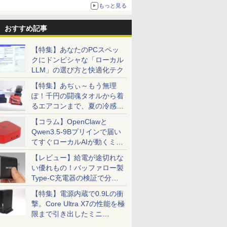
更新】
もっと見る
ニンテンドーeショップでは「大神 絶景版」が
67%オフで990円
おすすめ記事
【特集】あなたのPCスペッ
クにドンピシャな「ローカル
LLM」の選び方と快適化テク
【特集】あぢぃ～もう無理
ぽ！千円の闘魂タオルから着
るエアコンまで、夏の冷感グ
ッズ一挙紹介
【コラム】OpenClawと
Qwen3.5-9Bプリインで届い
てすぐローカルAIが動くミニ
PC「SER9 Pro」
【レビュー】給電が途切れな
い優れもの！バッファロー製
Type-C充電器の検証で分か
ったこと
【特集】電源内蔵で0.9Lの衝
撃。Core Ultra X7の性能を極
限まで引き出したミニ
PC「GPD BOX」