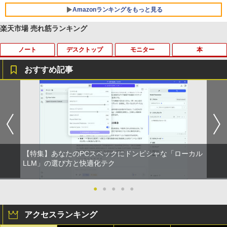
リング ANC 36時間再生
Amazonランキングをもっと見る
￥2,980
楽天市場 売れ筋ランキング
ノート
デスクトップ
モニター
本
おすすめ記事
【★最大100%ポイント】【新生活応援・
NiPoGi ミニpc Intel N5030 【2026新モ
★PHILIPS / フィリップス 16:9 フルHD
ゼンリン住宅地図 B4判 東京都 東京都港
1
1
1
1
2026】【Office 2019 H&B】NEC Versa
デル・業界超ミニ】 最大3.1Hz mini pc
VA ディスプレイ 液晶モニター 221S9A/1
区 発行年月202604 13103011I
Pro/第4世代 Core i5/メモリ: 4GB/8GB/1
Windows11 Pro 12GB+256GB SSD (4T
1 [21.5インチ ブラック]【PCモニター・
6GB/SSD:128GB/256GB/512GB/1TB/1
B拡大可能) 4K 静音 高速熱放散 小型超軽
液晶ディスプレイ】【送料無料】
￥25,740
5.6型/USB 3.0/DVD/SDカードスロット/
量ミニパソコン豊富なインターフェース
Wi-Fi/Office/無線マウス/中古 パソコン/
USB3.2/HDMI 2.0×2 高速2.4G/5GWi-Fi
￥10,120
中古PC ノートパソコン/Windows11
BT4.2 省電力 小型パソコン
【特集】あなたのPCスペックにドンピシャな「ローカル
￥9,999
￥29,900
杖と剣のウィストリア（16） 【電子書
LLM」の選び方と快適化テク
2
籍】[ 大森藤ノ ]
KEEPTIME モバイルモニター 15.6イン
2
チ 1920*1080 モバイルディスプレイ ポ
ータブルモニター IPS液晶パネル 非光沢
●
●
●
●
●
￥594
【★最大100%ポイント】おまかせ 中古
【今だけP10倍！大量還元！】一体型デ
画面 薄型 軽量 マグネット保護カバー付
2
2
パソコン Windows XP 快適 Corei3 新品
スクトップパソコン VETESA 22型液晶
き USB Type-C ミニHDMI
アクセスランキング
バッテリー搭載 高速SSD128GB メモリ4
第2世代Core i5 Windows11搭載 Office
G 15.6インチ DVDドライブ 無線LAN 中
付き メモリ8GB SSD256GB 初期設定済
￥10,385