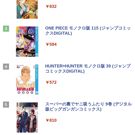
ウォーター ペットボトル 静岡県産 500ミリリ
￥5,990
ットル (Smart Basic)
￥250
￥832
￥1,380
Anker Soundcore Liberty 5 ミッドナイトブ
On My Road (Stadium ver.)
ONE PIECE モノクロ版 115 (ジャンプコミッ
ラック
クスDIGITAL)
by Amazon 炭酸水 ラベルレス 500ml ×24本
強炭酸水 ペットボトル 500ミリリットル (Sm
￥250
art Basic)
￥14,990
￥594
￥1,625
【2026年アップグレード版】AOKIMI ワイヤ
On My Road (Stadium ver.)
HUNTER×HUNTER モノクロ版 39 (ジャンプ
レスイヤホン bluetooth イヤホン V12 小型
コミックスDIGITAL)
by Amazon 天然水ラベルレス 2L×9本
軽量 ブルートゥースHi-Fi 最大36時間再生 ぶ
￥250
るーとゅーす コードレス ENCノイズキャン
￥572
￥1,117
セリング 自動ペアリング Type-C充電 マイク
付き 防水 タッチ式音量調整 スポーツ/通勤/通
学/WEB会議(ホワイト)
BUGS LIFE
スーパーの裏でヤニ吸うふたり 9巻 (デジタル
￥1,964
版ビッグガンガンコミックス)
コカ・コーラ やかんの麦茶 from 爽健美茶 ラ
ベルレス 650mlPET×24本
￥250
￥810
Xiaomi シャオミ REDMI Buds 8 Lite ワイヤ
￥2,009
レスイヤホン Bluetooth 5.4 ノイズキャンセ