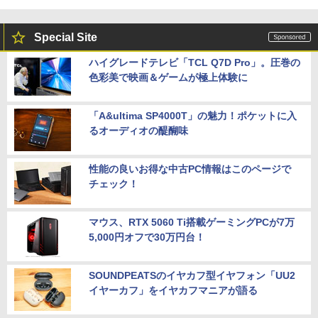
orei5 第9世代 HP Prodesk 400 G6 SF
HDR10 Adaptive Sync VESA対応 チル
デスクトップ 中古パソコン Windows11
ト調整可 オフィス用PCモニター フレー
Pro pc
ムレス Type-C/HDMIポート 高画質 FHD
超得2,000円OFF&P2倍｜高画質フルHD
5
Special Site
フルHD 液晶モニター Minifire MF24X3C
｜Microsoft Office搭載｜最大180日保証
￥39,800
｜Core i5 第8世代｜メモリ8GB SSD256
ハイグレードテレビ「TCL Q7D Pro」。圧巻の
GB｜中古ノートパソコン Windows11 o
￥11,999
色彩美で映画＆ゲームが極上体験に
ffice付き｜中古ノートパソコン｜ノート
パソコン Microsoft Office付き｜ノート
パソコンWindows11 第8世代｜パソコン
【★最大100%ポイント】【Win11正式対
5
応】Dell OptiPlex 3080 SFF/第10世代 C
「A&ultima SP4000T」の魅力！ポケットに入
ore i5/メモリ:8GB/16GB/32GB/SSD:25
￥29,800
るオーディオの醍醐味
6GB/512GB/1TB/USB 3.2/DP/HDMI/Wi-f
i/2画面出力/Windows11/Windows10/Of
fice/中古 デスクトップ デスクトップPC
性能の良いお得な中古PC情報はこのページで
チェック！
￥45,800
マウス、RTX 5060 Ti搭載ゲーミングPCが7万
5,000円オフで30万円台！
SOUNDPEATSのイヤカフ型イヤフォン「UU2
イヤーカフ」をイヤカフマニアが語る