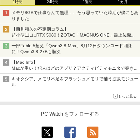
1時間
24時間
1週間
1カ月
古PC ノートパソコン 安心保証
み USB2.0 Wi-Fi無線LAN対応 キーボー
歴史地理学事典 [ 歴史地理学会 ]
3
ド＆マウス付属 在宅勤務 学生向け 初心
メモリ8GBで仕事なんて無理……そう思っていた時期が僕にもあ
者向け 高性能PC 新品
￥17,800
￥26,400
りました
モニター台 ラック ヴィト 【玄関先迄納
3
￥39,900
品】 ニトリ
【西川和久の不定期コラム】
超小型11LにRTX 5080！ZOTAC「MAGNUS ONE」最上位機の
HP ProBook 450 G3 15.6インチ Core i5
￥1,790
3
実力を探る
メモリ16GB SSD 256GB Office付き We
一部Fable 5超え「Qwen3.8-Max」8月12日ダウンロード可能
bカメラ WiFi テンキー Windows11 中古
【エントリーでポイント100％還元チャ
はじめての世界名作えほん あかいえほ
3
4
に！Qwen3.8-27Bも順次
ノートパソコン
ンス】GMKtec G10 ミニPC【AMD Ryz
んのおうち（1～40巻） （0） [ 中脇 初
en 5 3500U DDR4 16GB 512GB/256GB/
枝 ]
【Mac Info】
1T SSD】4C/8T 3.7GHz 64GB 16T拡張
￥24,800
【10%OFFクーポン】KOORUIモニター
4
Macが重い！犯人はどのアプリ？アクティビティモニタで突き止
Windows11 Pro 8K/4K 3画面出力 LAN *
￥26,400
21.5インチ 120Hz サブモニター FHD ゲ
める
2 WiFi5 Bluetooth5.0 Nucbox みにpc
ーミングモニター pcモニター VAパネル
キオクシア、メモリ不足をフラッシュメモリで補う拡張モジュー
Ryzen 5 N95/N97/N100/4300U/N150よ
液晶ディスプレイ 1080P 高画質 アイケ
ル
り高性能
ア ps4/ps5/switch対応（HDMI/VGA/VE
【マラソン限定価格】中古 HP 470 G7 C
4
SA対応） Free-sync オーディオ端子
ore i5 10210U 第10世代 メモリ8GB SS
80代になるとたいていボケるか死ぬ。70
5
￥61,999
もっと見る
D256GB+HDD1TB 17インチ フルHD Wi
代は神様から与えられた特別な時間 （幻
ndows11 Pro 無線LAN Wi-Fi WEBカメ
冬舎新書） [ 林真理子 ]
￥9,980
ラ DVDドライブ テンキー 有線LAN 9WY
16PA#ABJ 1年保証 レビュー特典:WPS
PC Watch をフォローする
￥1,034
Office Bランク ノートパソコン
【1500円OFFクーポン】【マウス＋キー
4
ボード付属】デスクトップパソコン 中古
【お買い物マラソ開催中！P最大31.5%還
5
パソコン Microsoft Office付き 初期設定
￥24,800
元】5年保証/Type-C/100Hz 24インチ モ
不要 ストレージ 最大1TB メモリ32GB C
ニター USB-C IPSパネル スピーカー内蔵