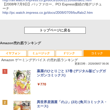
http://av.watch.impress.co.jp/docs/20081210/buffalo1.htm
【2008年7月9日】バッファロー、PCI Express接続の地デジチュ
ーナ
http://pc.watch.impress.co.jp/docs/2008/0709/buffalo2.htm
トップページに戻る
Amazon売れ筋ランキング
イヤフォン
ミュージック
ドリンク
コミック
Amazon ゲーミングデバイス の売れ筋ランキング
更新日時：2026/08/07 06:06
Anker Soundcore P40i オフホワイト
BRUCE WAYNE feat. Flo Milli, ATL Jacob
【Amazon.co.jp限定】 い・ろ・は・す 2L P
薬屋のひとりごと 17巻 (デジタル版ビッグガ
[Explicit]
ET ラベルレス ×8本
ンガンコミックス)
￥7,990
￥250
￥1,112
￥770
Anker Soundcore P31i ブラック
BRUCE WAYNE feat. Flo Milli, ATL Jacob
by Amazon 天然水 ラベルレス 500ml ×24本
異世界居酒屋「のぶ」(22) (角川コミックス・
[Explicit]
富士山の天然水 バナジウム含有 水 ミネラル
エース)