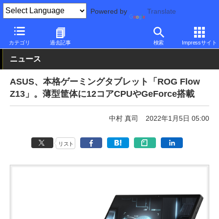
Powered by
Translate
PC Watch
イベント
CES
2022
カテゴリ
過去記事
検索
Impressサイト
ニュース
ASUS、本格ゲーミングタブレット「ROG Flow
Z13」。薄型筐体に12コアCPUやGeForce搭載
中村 真司
2022年1月5日 05:00
リスト