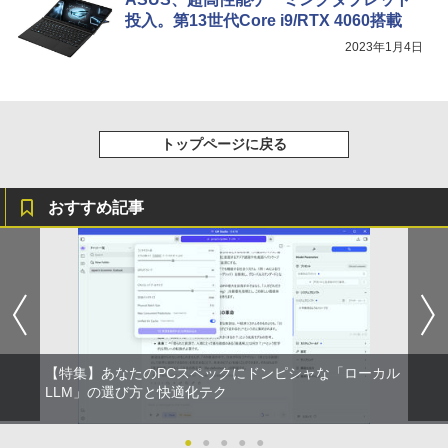
投入。第13世代Core i9/RTX 4060搭載
2023年1月4日
トップページに戻る
おすすめ記事
【特集】あなたのPCスペックにドンピシャな「ローカル
LLM」の選び方と快適化テク
●
●
●
●
●