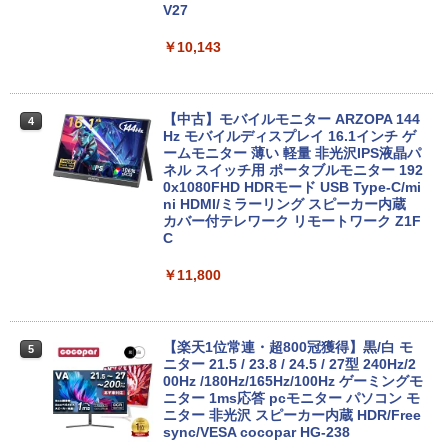
ソコン Windows 11 Windows10 中古動
V27
作良好品
￥49,210
￥10,143
￥38,999
マラソン限定10%割引【届いてすぐ使え
4
る】デスクトップパソコン 新品 一体型パ
【中古】モバイルモニター ARZOPA 144
4
【訳あり】【2023年発売モデル】 中古ノ
ソコン 24型 デスクトップpc Core i7 i5
Hz モバイルディスプレイ 16.1インチ ゲ
4
ート 人気商品 東芝 TOSHIBA dynabook
メモリ16GB/8GB SSD最大1TB Window
ームモニター 薄い 軽量 非光沢IPS液晶パ
G83シリーズ メモリ16GB NVMe SSD25
s11 Office付き 液晶一体型 パソコン IPS
ネル スイッチ用 ポータブルモニター 192
6GB Windows11 Office2021 ダイナブ
フルHD Webカメラ WIFI搭載 初期設定済
0x1080FHD HDRモード USB Type-C/mi
ック オフィス付きノートパソコン 東芝パ
テレワーク 在宅勤務 オールインワンPC
ni HDMI/ミラーリング スピーカー内蔵
ソコン 中古 第12世代Core i5 WiFi Bluet
カバー付テレワーク リモートワーク Z1F
ooth Webカメラ モバイルPC 顔認証
C
￥49,800
￥43,800
￥11,800
【エントリーでポイント100％還元のチ
5
ャンス】GMKtec ミニPC AMD Ryzen 5
【ランキング1位！】新品 ノートパソコ
7640HS 6コア12スレッド MAX5.0GHz D
【楽天1位常連・超800冠獲得】黒/白 モ
5
5
ン VETESA Intel Celeron 6500Y メモリ
DR5 32GB/最大128GB Radeon 760M P
ニター 21.5 / 23.8 / 24.5 / 27型 240Hz/2
ー:8GB SSD:1TB最大 15.6インチ 15.6型
CIe3.0 M.2 2280 SSD1TB/最大2×8TB U
00Hz /180Hz/165Hz/100Hz ゲーミングモ
フルHD液晶 テンキー付き 日本語キーボ
SB4 Bluetooth5.2 2.5Gbps LAN*2 VES
ニター 1ms応答 pcモニター パソコン モ
ードwindows11搭載 office2024付き 初
A 静音 mini pc Windows11 Pro 4K 3画
ニター 非光沢 スピーカー内蔵 HDR/Free
期設定済 IPS広視野角 無線機能 超軽量 P
面出力 M6 Ultra
sync/VESA cocopar HG-238