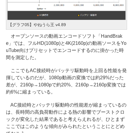
【グラフ05】やねうら王 v4.89
オープンソースの動画エンコードソフト「HandBrak
e」では、フルHD(1080p)と4K(2160p)の動画ソースをYo
uTube向けプリセットでエンコードするのに掛かった時
間を測定した。
ここでもAC接続時がバッテリ駆動時を上回る性能を発
揮しているのだが、1080p動画の変換では約29%だった
差が、2160p→1080pで約20%、2160p→2160p変換では
約6%に縮まっている。
AC接続時とバッテリ駆動時の性能差が縮まっているの
は、長時間の高負荷動作による熱の影響でブーストクロ
ックが変化した結果であると考えらえれるが、ひとまず
ここではこのような傾向がみられたということにとどめ