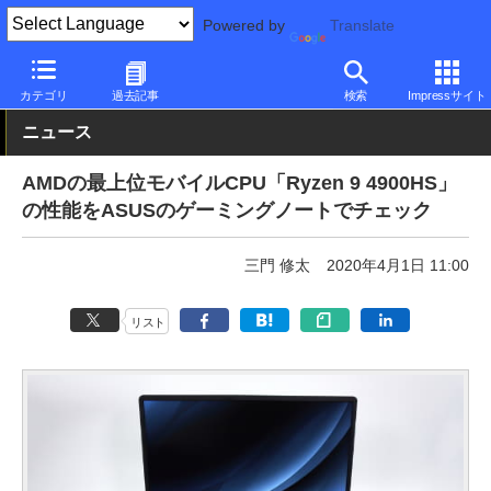
Powered by
Translate
PC Watch
半導体/周辺機器
CPU
AMD
カテゴリ
過去記事
検索
Impressサイト
ニュース
AMDの最上位モバイルCPU「Ryzen 9 4900HS」
の性能をASUSのゲーミングノートでチェック
三門 修太
2020年4月1日 11:00
リスト