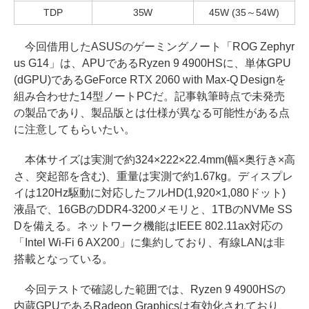
TDP
35W
45W (35～54W)
今回借用したASUSのゲーミングノート「ROG Zephyr
us G14」は、APUであるRyzen 9 4900HSに、単体GPU
(dGPU)であるGeForce RTX 2060 with Max-Q Designを
組み合わせた14型ノートPCだ。記事執筆時点で未発売
の製品であり、製品版とは仕様が異なる可能性がある点
に注意してもらいたい。
本体サイズは実測で約324×222×22.4mm(幅×奥行き×高
さ、突起部を含む)、重量は実測で約1.67kg。ディスプレ
イは120Hz駆動に対応したフルHD(1,920×1,080ドット)
液晶で、16GBのDDR4-3200メモリと、1TBのNVMe SS
Dを備える。ネットワーク機能はIEEE 802.11ax対応の
「Intel Wi-Fi 6 AX200」に集約しており、有線LANは非
搭載となっている。
今回テストで確認した範囲では、Ryzen 9 4900HSの
内蔵GPUであるRadeon Graphicsは有効化されており、