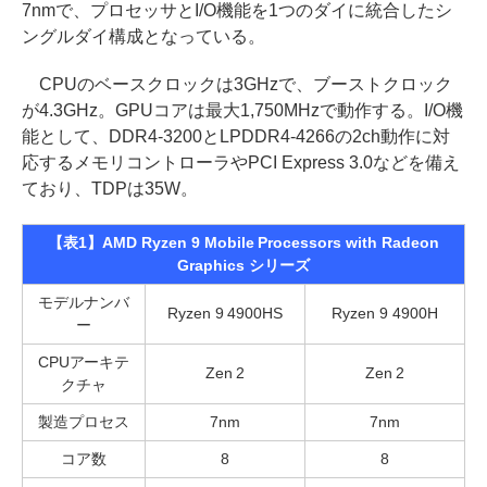
7nmで、プロセッサとI/O機能を1つのダイに統合したシ
ングルダイ構成となっている。
CPUのベースクロックは3GHzで、ブーストクロック
が4.3GHz。GPUコアは最大1,750MHzで動作する。I/O機
能として、DDR4-3200とLPDDR4-4266の2ch動作に対
応するメモリコントローラやPCI Express 3.0などを備え
ており、TDPは35W。
【表1】AMD Ryzen 9 Mobile Processors with Radeon
Graphics シリーズ
モデルナンバ
Ryzen 9 4900HS
Ryzen 9 4900H
ー
CPUアーキテ
Zen 2
Zen 2
クチャ
製造プロセス
7nm
7nm
コア数
8
8