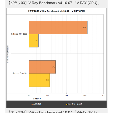
【グラフ03】V-Ray Benchmark v4.10.07 「V-RAY (CPU)」
【グラフ04】V-Ray Benchmark v4.10.07 「V-RAY GPU」