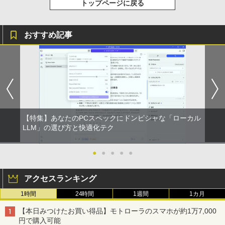
トップページに戻る
￥572
おすすめ記事
スーパーの裏でヤニ吸うふたり 9巻 (デジタル
版ビッグガンガンコミックス)
￥810
【特集】あなたのPCスペックにドンピシャな「ローカル
LLM」の選び方と快適化テク
●
●
●
●
●
アクセスランキング
1時間
24時間
1週間
1カ月
【本日みつけたお買い得品】モトローラのスマホが約1万7,000
円で購入可能