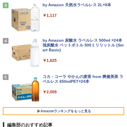
￥26,400
ラック
by Amazon 天然水ラベルレス 2L×9本
￥25,800
￥250
￥14,990
￥1,117
【中古・Aランク】富士通 ESPRIMO D5
3
88/B デスクトップパソコン 第9世代 Cor
Thinlerain 13.3インチモニター 小型 デ
3
e i5 9500 メモリ8GB 高速SSD256GB W
ィスプレイ 液晶ディスプレイ モニター/1
【★最大100%ポイント】Lenovo Think
indows11 Pro Office 2019搭載 WiFi 無
366x768/95°視野/HDMI VGA AV BNC U
はじめての世界名作えほん あかいえほ
3
4
Pad X280/第8世代 Core i5/メモリ:8GB/
線LAN DVD ドライブ 4K対応 省スペース
SB ポート/VESAマウント/スピーカー内
んのおうち（1～40巻） （0） [ 中脇 初
【2026年アップグレード版】AOKIMI ワイヤ
On My Road (Stadium ver.)
SSD:256GB/512GB/1TB/12.5型/Webカ
中古PC 整備済み品 90日保証 送料無料
蔵/リモコン
枝 ]
レスイヤホン bluetooth イヤホン V12 小型
by Amazon 炭酸水 ラベルレス 500ml ×24本
メラ/WIFI/Bluetooth/HDMI/USB Type-
軽量 ブルートゥースHi-Fi 最大36時間再生 ぶ
強炭酸水 ペットボトル 500ミリリットル (Sm
￥250
C/中古 パソコン 中古PC 中古ノートパソ
るーとゅーす コードレス ENCノイズキャン
art Basic)
￥28,800
￥12,149
￥26,400
コン Windows11
セリング 自動ペアリング Type-C充電 マイク
付き 防水 タッチ式音量調整 スポーツ/通勤/通
￥1,625
学/WEB会議(ホワイト)
￥26,800
【全品最大2500円OFFクーポン】【22イ
アイ・オー・データ ワイド液晶ディスプ
80代になるとたいていボケるか死ぬ。70
BUGS LIFE
4
4
5
￥1,964
ンチ 液晶+新品キーボード＆新品無線マ
レイ 21.5/23.8/27型 1920×1080/アナロ
代は神様から与えられた特別な時間 （幻
コカ・コーラ やかんの麦茶 from 爽健美茶 ラ
ウスセット】HP EliteDesk 800 G1 SFF
グRGB HDMI/ブラック/スピーカー：あ
冬舎新書） [ 林真理子 ]
ベルレス 650mlPET×24本
￥250
【整備済み品】 15.6インチ 第11世代Inte
デスクトップPC 第4世代Core-i7 Office
り/よりサステナブルなディスプレイへ/3
4
l N5095 FHD1920*1080IPS液晶 最大メ
付き Windows11 メモリ8GB/16GB SSD
辺フレームレス
Xiaomi シャオミ REDMI Buds 8 Lite ワイヤ
￥1,034
￥2,009
モリ16GB SSD1TB Office付きパソコン
256GB/512GB ハイブリッド Wi-Fi DVD
レスイヤホン Bluetooth 5.4 ノイズキャンセ
MicrosoftOffice2024可 日本語配列キー
USB3.0 デスクトップ PC 中古 PC
リング ANC 36時間再生
￥12,280
ボード/Webカメラ /USB 3.0 /HDMI 5GW
IFI Bluetooth ノートパソコン
￥27,999
￥2,980
Amazonランキングをもっと見る
￥32,800
★エイスース / ASUS アイケア液晶ディ
5
編集部のおすすめ記事
スプレイ フルHD(1920x1080) IPSパネル