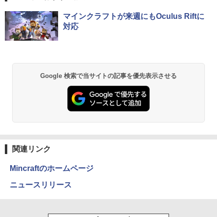
【正規永久版Office付き】NiPoGi ミニp
VA249QGZ [23.8インチ]【PCモニター・
5
薬屋のひとりごと 17巻 (デジタル版ビッグガ
c Intel N5030 最大3.1Hz mini pc Windo
液晶ディスプレイ】【送料無料】
マインクラフトが来週にもOculus Riftに
ンガンコミックス)
【マラソンP5倍/10%オフクーポン】中古
ws11 Pro 12GB+256GB SSD (4TB拡大
5
対応
ノートパソコン HP ProBook 450 G7 第
可能) 4K 静音 高速熱放散 小型超軽量ミ
￥13,200
￥770
10世代 Core i5 メモリ16GB SSD256GB
ニパソコン豊富なインターフェース USB
Bluetooth HDMI カメラ Wi-Fi 15.6イン
3.2/HDMI 2.0×2 高速2.4G/5GWi-Fi BT4.
チ Windows 11 Pro 送料無料 保証付き
2 省電力 小型パソコン
￥33,800
￥39,980
異世界居酒屋「のぶ」(22) (角川コミックス・
Google 検索で当サイトの記事を優先表示させる
エース)
￥832
ONE PIECE モノクロ版 115 (ジャンプコミッ
クスDIGITAL)
関連リンク
￥594
Mincraftのホームページ
ニュースリリース
HUNTER×HUNTER モノクロ版 39 (ジャンプ
コミックスDIGITAL)