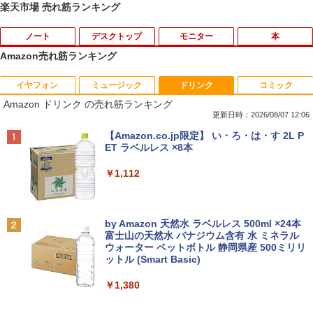
楽天市場 売れ筋ランキング
ノート
デスクトップ
モニター
本
Amazon売れ筋ランキング
イヤフォン
ミュージック
ドリンク
コミック
8月5日限定10倍＆抽選10000P！｜高性
【マラソンP5倍/10%オフクーポン】中古
【公式・メーカー直販・送料無料】モニ
ゼンリン住宅地図 B4判 東京都 東京都港
1
1
1
1
Amazon ドリンク の売れ筋ランキング
能ノートパソコン富士通 ライフブック A
ディスクトップパソコン Windows11 Of
ター 新品 フルHD HP Series 3 Pro 322p
区 発行年月202604 13103011I
579/749 Windows11 第八世代Corei5 1
fice付き デル Dell OptiPlex 3050 SFF
e 21.45インチFHDモニター IPS 21.5型
更新日時：2026/08/07 12:06
5.6型大画面 メモリ8GB 秒速起動新品SS
第6世代Core i5 メモリ8GB/16GB 高速S
角度調整 VESA 100Hz 液晶 HDMI VGA P
￥25,740
Anker Soundcore P40i オフホワイト
BRUCE WAYNE feat. Flo Milli, ATL Jacob
【Amazon.co.jp限定】 い・ろ・は・す 2L P
D256GB DVD内蔵【カメラ、テンキー選
SD128GB/256GB DVD搭載 初期設定済
S5 Switch 3年保証 転送不可 (型番：AK2
[Explicit]
ET ラベルレス ×8本
べる】ノートパソコン オフィス付き Mic
み 送料無料 保証付き
F1UT）
￥7,990
rosoftoffice2024可 WIFI Bluetooth 送
￥250
￥1,112
料無料
￥15,800
￥11,280
杖と剣のウィストリア（16） 【電子書
2
￥24,000
籍】[ 大森藤ノ ]
Anker Soundcore P31i ブラック
BRUCE WAYNE feat. Flo Milli, ATL Jacob
by Amazon 天然水 ラベルレス 500ml ×24本
中古デスクトップDell Optiplex 3070 SF
モニター 23.8インチ 144Hz FHD pcモニ
￥594
2
2
[Explicit]
富士山の天然水 バナジウム含有 水 ミネラル
F 3070-3070SF 【中古】 Dell Optiplex
ター フリッカーレス FullHD ブルーライ
ウォーター ペットボトル 静岡県産 500ミリリ
￥5,990
パナソ ニック ノートパソコン Let's not
3070 SFF 中古デスクトップCore i5 Win
トカット ノングレア ディスプレイ HDMI
2
ットル (Smart Basic)
￥250
e CF-SV8 軽量化 12.1インチWUXGA(19
11 Pro 64bit Dell Optiplex 3070 SFF 中
144hz pcモニター Adaptive-Sync ブラ
20×1200) ノートPC 第8世代Core i5-836
古デスクトップCore i5 Win11 Pro 64bit
ック MAXZEN MJM24IC01 MJM24IC02-
￥1,380
5U 1.90GHz メモリ8GB SSD WEBカメ
F144 マクスゼン
歴史地理学事典 [ 歴史地理学会 ]
3
ラ内蔵 (SSD 256GB) win11 pro&office
￥24,500
2019 搭載・送料無料
Anker Soundcore Liberty 5 ミッドナイトブ
On My Road (Stadium ver.)
￥10,980