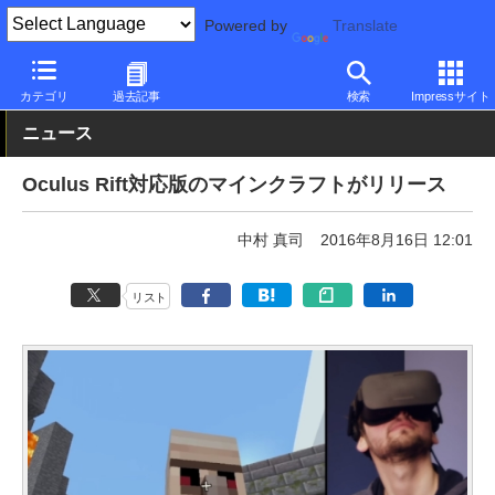
Powered by
Translate
PC Watch
ソフトウェア/アプリ
他ソフト/アプリ
アップデート
カテゴリ
過去記事
検索
Impressサイト
ニュース
Oculus Rift対応版のマインクラフトがリリース
中村 真司
2016年8月16日 12:01
リスト