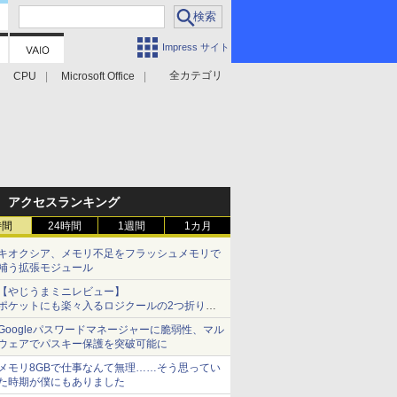
Impress サイト
全カテゴリ
CPU
Microsoft Office
アクセスランキング
時間
24時間
1週間
1カ月
キオクシア、メモリ不足をフラッシュメモリで
補う拡張モジュール
【やじうまミニレビュー】
ポケットにも楽々入るロジクールの2つ折りマ
ウス「Mobi Fold」。その気になるギミックと
Googleパスワードマネージャーに脆弱性、マル
は？
ウェアでパスキー保護を突破可能に
メモリ8GBで仕事なんて無理……そう思ってい
た時期が僕にもありました