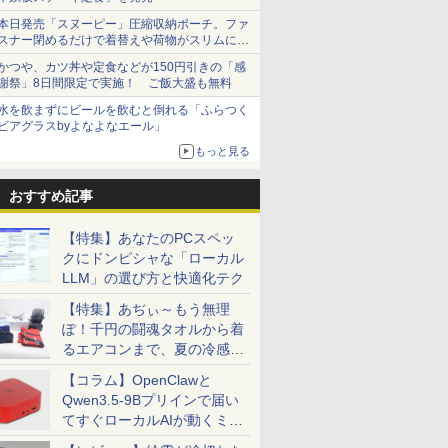
本日発売「スヌーピー」圧縮収納ポーチ。ファ
スナー閉めるだけで着替えや荷物がスリムにま
とまる
かつや、カツ丼や定食などが150円引きの「感
謝祭」8日間限定で実施！ ご飯大盛も無料
水を飲まずにビールを飲むと倒れる「ふらつく
ビアグラスbyよなよなエール」
もっと見る
おすすめ記事
【特集】あなたのPCスペッ
クにドンピシャな「ローカル
LLM」の選び方と快適化テク
【特集】あぢぃ～もう無理
ぽ！千円の闘魂タオルから着
るエアコンまで、夏の冷感グ
ッズ一挙紹介
【コラム】OpenClawと
Qwen3.5-9Bプリインで届い
てすぐローカルAIが動くミニ
PC「SER9 Pro」