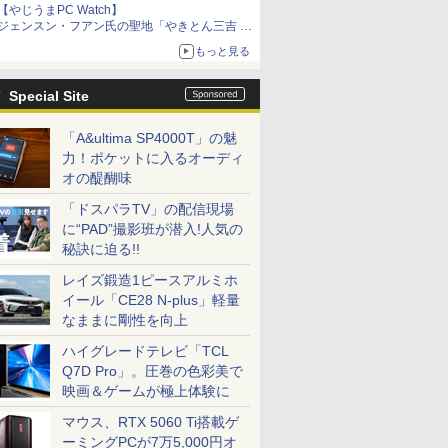
【やじうまPC Watch】
ジェンスン・フアン氏の聖地「やきとん三吉 神
田北口店」で「ご来店記念コース」を娘と堪能
もっと見る
～コース名を変更したのはNVIDIAに怒られたか
らではない
Special Site
「A&ultima SP4000T」の魅
力！ポケットに入るオーディ
オの醍醐味
「ドスパラTV」の配信現場
に“PAD”撮影班が潜入!人気の
秘訣に迫る!!
レイズ鍛造1ピースアルミホ
イール「CE28 N-plus」軽量
なままに剛性を向上
ハイグレードテレビ「TCL
Q7D Pro」。圧巻の色彩美で
映画＆ゲームが極上体験に
マウス、RTX 5060 Ti搭載ゲ
ーミングPCが7万5,000円オ