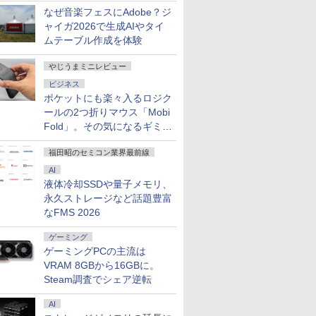
なぜ音楽フェスにAdobe？ジ
ャイガ2026で生成AIやタイ
ムテーブル作成を体験
やじうまミニレビュー
ビジネス
ポケットにも楽々入るロジク
ールの2つ折りマウス「Mobi
Fold」。その気になるギミッ
クとは？
福田昭のセミコン業界最前線
AI
液体冷却SSDや量子メモリ、
永久ストレージなど話題豊富
なFMS 2026
ゲーミング
ゲーミングPCの主流は
VRAM 8GBから16GBに。
Steam調査でシェア逆転
AI