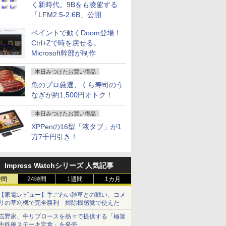
く新時代。9Bをも凌駕する
「LFM2.5-2.6B」公開
ペイントで動くDoom登場！
Ctrl+Zで時を戻せる。
Microsoft幹部が制作
本日みつけたお買い得品
魚のプロ厳選、くら寿司のう
なぎが約1,500円オトク！
本日みつけたお買い得品
XPPenの16型「液タブ」が1
万7千円引き！
Impress Watchシリーズ 人気記事
時間
24時間
1週間
1カ月
【家電レビュー】手ごわい雑草との戦い、コメ
リの草刈機で完全勝利 掃除機感覚で使えた
吉野家、牛リブロースを熱々で提供する「極旨
牛鉄板ステーキ定食」を発売