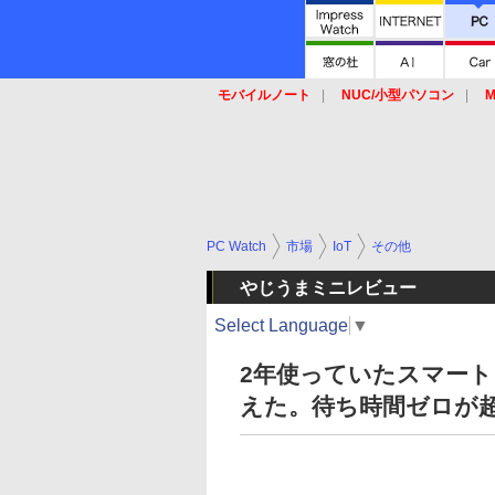
モバイルノート
NUC/小型パソコン
M
SSD
キーボード
マウス
PC Watch
市場
IoT
その他
やじうまミニレビュー
Select Language
▼
2年使っていたスマート
えた。待ち時間ゼロが