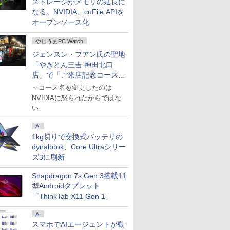
ストレージがメモリの延長に
なる。NVIDIA、cuFile APIを
オープンソース化
やじうまPC Watch
ジェンスン・フアン氏の聖地
「やきとん三吉 神田北口
店」で「ご来店記念コース」
を娘と堪能
～コース名を変更したのは
NVIDIAに怒られたからではな
い
AI
1kg切りで交換式バッテリの
dynabook、Core Ultraシリー
ズ3に刷新
Snapdragon 7s Gen 3搭載11
型Androidタブレット
「ThinkTab X11 Gen 1」
AI
スマホでAIエージェントが動