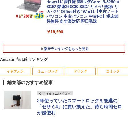
dows11/ 高性能 第8世代Core i5-8250u/
8GB/ 爆速256GB-SSD/ カメラ/ 無線/ リ
カバリ/ Office付き/ Win11【中古ノート
パソコン 中古パソコン 中古PC】税込送
料無料 あす楽対応 即日発送
￥19,990
楽天ランキングをもっと見る
Amazon売れ筋ランキング
イヤフォン
ミュージック
ドリンク
コミック
富士通 デスクトップ ESPRIMO D588 第
NEC LCD-AS193Mi 19インチ スクエア
[新品]忘却バッテリー (1-24巻 最新刊) 全
1
1
1
8世代Celeron メモリ8GB SSD120GB S
LED液晶モニター 薄型 液晶ディスプレイ
巻セット
編集部のおすすめ記事
SD256GB windows10 Windows11 DVD
非光沢 IPSパネル SXGA 1280×1024 DVI
ROM 中古デスクトップパソコン 中古パ
VGA VESA準拠【中古】
￥16,742
Anker Soundcore P40i オフホワイト
BRUCE WAYNE feat. Flo Milli, ATL Jacob
【Amazon.co.jp限定】 い・ろ・は・す 2L P
薬屋のひとりごと 17巻 (デジタル版ビッグガ
ソコン 中古PC デスクトップPC Office
やじうまミニレビュー
[Explicit]
ET ラベルレス ×8本
ンガンコミックス)
中古品 中古 あす楽
￥3,200
2年使っていたスマートロックを後継の
￥5,990
「セサミ4」に買い換えた。待ち時間ゼロ
￥250
￥1,001
￥770
￥15,500
が超便利
渡哲也 自分に生きる120の言葉 [ 渡 哲也
2
]
【P最大31.5%還元！】Minifire モニター
2
24インチ IPS 内蔵スピーカーディスプレ
Anker Soundcore P31i ブラック
BRUCE WAYNE feat. Flo Milli, ATL Jacob
by Amazon 天然水 ラベルレス 500ml ×24本
異世界居酒屋「のぶ」(22) (角川コミックス・