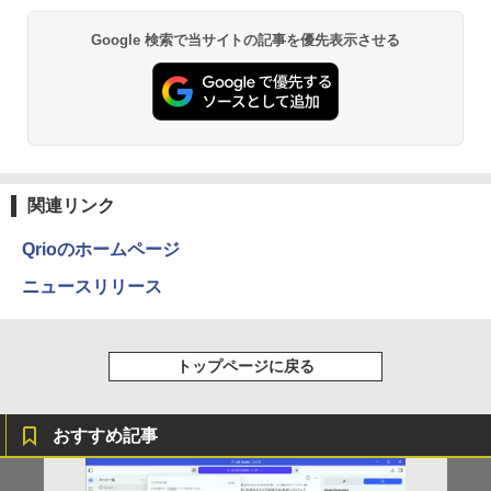
中古パソコン windows 10 Pro 32bit デ
イ100Hz FHD 1080P VGA ブルーライト
￥1,870
2
[Explicit]
富士山の天然水 バナジウム含有 水 ミネラル
エース)
スクトップ【WPS Office付】富士通 Dシ
軽減 フリッカーフリー VESA対応 フレー
ウォーター ペットボトル 静岡県産 500ミリリ
Google 検索で当サイトの記事を優先表示させる
￥4,990
リーズ Celeron ~/メモリ2G/HDD160GB/
ムレス HDMI1.4／DP／VGAコントラス
ットル (Smart Basic)
￥250
￥832
DVD-ROM【中古】【中古パソコン】
ト1000:1 チルト調節可 ビジネス用 【送
【中古PC】【即納】【在庫処分】【安心
料無料】pcモニター (ケーブル付）
￥1,380
保証】【ワード・エクセル・パワーポイ
2026年8月発売 予約 mini ミニ 2026年9
3
ント】【事務処理用として最適】
￥10,980
月号 ミルク M!LK MILK
Anker Soundcore Liberty 5 ミッドナイトブ
On My Road (Stadium ver.)
HUNTER×HUNTER モノクロ版 39 (ジャンプ
ラック
コミックスDIGITAL)
by Amazon 天然水ラベルレス 2L×9本
￥12,800
￥4,550
￥250
￥14,990
￥572
￥1,117
PRINCETON 15.6インチ ワイド モバイ
3
関連リンク
ルモニター PTF-M156T ブラック フルH
hp ProDesk 600 G5 SFF Core i5-8500
D スピーカー搭載 光沢 グレア 15.6型 IP
3
Qrioのホームページ
3GHz 8GB 256GB(SSD) DisplayPort x
S miniHDMI USB タイプC PCモニター
ゲーム中盤で死ぬ悪役貴族に転生したの
4
2/アナログRGB出力 DVD+-RW Window
中古モニター 液晶ディスプレイ 液晶モニ
【2026年アップグレード版】AOKIMI ワイヤ
BUGS LIFE
スーパーの裏でヤニ吸うふたり 9巻 (デジタル
で、外れスキル【テイム】を駆使して最
ニュースリリース
s11 Pro 64bit 【中古】【20260304】
ター モバイルディスプレイ プリンストン
レスイヤホン bluetooth イヤホン V12 小型
版ビッグガンガンコミックス)
強を目指してみた（7） 【電子書籍】[ 八
by Amazon 炭酸水 ラベルレス 500ml ×24本
中古
軽量 ブルートゥースHi-Fi 最大36時間再生 ぶ
又ナガト ]
強炭酸水 ペットボトル 500ミリリットル (Sm
￥250
るーとゅーす コードレス ENCノイズキャン
art Basic)
￥27,000
￥810
セリング 自動ペアリング Type-C充電 マイク
￥12,800
￥792
トップページに戻る
付き 防水 タッチ式音量調整 スポーツ/通勤/通
￥1,625
学/WEB会議(ホワイト)
Lenovo ThinkCentre M70q Tiny【Cor
On My Road (Stadium ver.)
ONE PIECE モノクロ版 115 (ジャンプコミッ
4
￥1,964
e i5-10400T/メモリ8GB(DDR4)/M.2 SS
【期間限定10%OFFクーポン 8/6 10時ま
クスDIGITAL)
おいしい！イラストレッスン クレパス
おすすめ記事
コカ・コーラ やかんの麦茶 from 爽健美茶 ラ
4
5
D256GB/Win11Pro 64bit】中古/送料無
で】 ゲーミングモニター 24.5インチ FH
で描きました [ momo ]
ベルレス 650mlPET×24本
￥250
料 ※沖縄・離島を除く
D 240Hz 1ms Fast IPSパネル HDMI2.0×
￥594
1 DP1.4×1 Adaptive Sync対応 フリッカ
Xiaomi シャオミ REDMI Buds 8 Lite ワイヤ