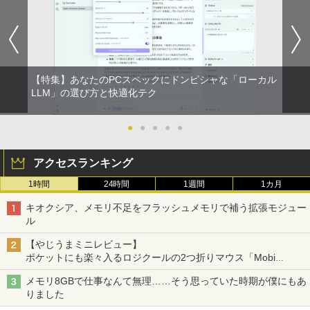
￥1,518
￥1,653
ーフリー ブルーライトカット モニター
レスイヤホン Bluetooth 5.4 ノイズキャンセ
￥33,000
ディスプレイ MAXZEN MGM25IC04-F2
リング ANC 36時間再生
40
￥2,980
￥12,980
【期間限定P15倍+最大10%OFFクーポ
5
ン】 【3年保証】HP ELITEDESK 800 G
【特集】あなたのPCスペックにドンピシャな「ローカル
6 DM SSD256GB メモリ16GB Core i3
LLM」の選び方と快適化テク
Windows 11 Pro 中古 アウトレット 返
品 送料無料 中古デスクトップパソコン
【期間限定5%OFFクーポン 8/6 10時ま
5
中古パソコン デスクトップパソコン デス
で】 モニター 27インチ 144Hz FHD pc
●
●
●
●
●
クトップ PC ミニPC OFFICE付き
モニター フリッカーレス FullHD ブルー
ライトカット ノングレア ディスプレイ H
DMI 144hz pcモニター Adaptive-Sync
￥37,400
アクセスランキング
ブラック MAXZEN MJM27IC01 MJM27I
C04-F144 マクスゼン
1時間
24時間
1週間
1カ月
￥13,480
キオクシア、メモリ不足をフラッシュメモリで補う拡張モジュー
ル
【やじうまミニレビュー】
ポケットにも楽々入るロジクールの2つ折りマウス「Mobi
Fold」。その気になるギミックとは？
メモリ8GBで仕事なんて無理……そう思っていた時期が僕にもあ
りました