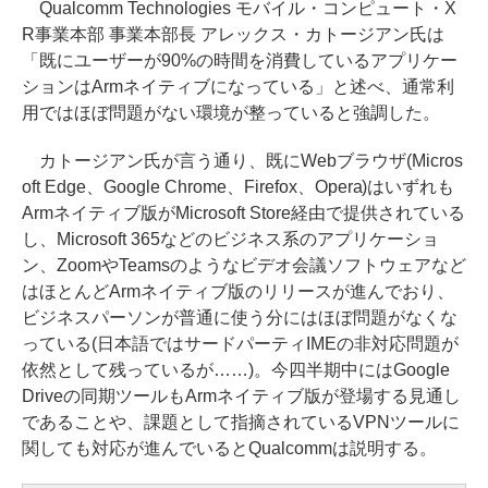
Qualcomm Technologies モバイル・コンピュート・X
R事業本部 事業本部長 アレックス・カトージアン氏は
「既にユーザーが90%の時間を消費しているアプリケー
ションはArmネイティブになっている」と述べ、通常利
用ではほぼ問題がない環境が整っていると強調した。
カトージアン氏が言う通り、既にWebブラウザ(Micros
oft Edge、Google Chrome、Firefox、Opera)はいずれも
Armネイティブ版がMicrosoft Store経由で提供されている
し、Microsoft 365などのビジネス系のアプリケーショ
ン、ZoomやTeamsのようなビデオ会議ソフトウェアなど
はほとんどArmネイティブ版のリリースが進んでおり、
ビジネスパーソンが普通に使う分にはほぼ問題がなくな
っている(日本語ではサードパーティIMEの非対応問題が
依然として残っているが……)。今四半期中にはGoogle
Driveの同期ツールもArmネイティブ版が登場する見通し
であることや、課題として指摘されているVPNツールに
関しても対応が進んでいるとQualcommは説明する。