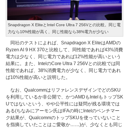
Snapdragon X EliteとIntel Core Ultra 7 256Vとの比較。同じ電
力なら10%性能が高く、同じ性能なら38%電力が少ない
同社のテストによれば、Snapdragon X EliteはAMDの
Ryzen AI 9 HX 370と比較して、同性能であれば43%消費
電力は少なく、同じ電力であれば12%性能が高いという
結果に。また、IntelのCore Ultra 7 256Vとの比較では同
性能であれば、38%消費電力が少なく、同じ電力であれ
ば10%性能が高いと説明した。
なお、QualcommはリファレンスデザインでどのSKU
を利用しているか非公開で、かつAMDもIntelもトップSK
Uではないという、やや公平性には疑問が残る環境では
ある(ちなみにアーモン氏はIFAの時にIntelのベンチマー
ク結果が、QualcommのトップSKUを使っていないこと
を指摘していたことはご愛敬か……)が、少なくとも同じ