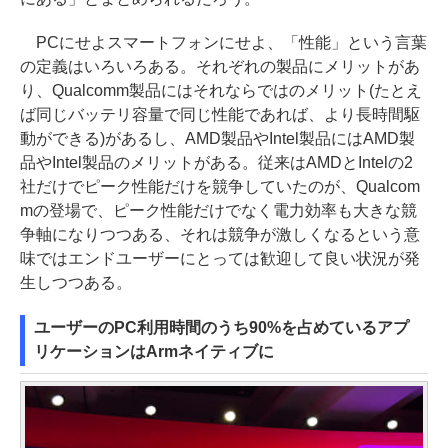
PCにせよスマートフォンにせよ、「性能」という言葉
の定義はいろいろある。それぞれの製品にメリットがあ
り、Qualcomm製品にはそれならではのメリット(たとえ
ば同じバッテリ容量で同じ性能であれば、より長時間駆
動ができる)があるし、AMD製品やIntel製品にはAMD製
品やIntel製品のメリットがある。従来はAMDとIntelの2
社だけでピーク性能だけを競争していたのが、Qualcom
mの登場で、ピーク性能だけでなく電力効率も大きな競
争軸になりつつある、それは競争が激しくなるという意
味ではエンドユーザーにとっては歓迎して良い状況が発
生しつつある。
ユーザーのPC利用時間のうち90%を占めているアプ
リケーションはArmネイティブに