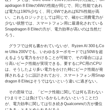
apdragon 8 Eliteの6Wの性能が同じで、同じ性能であれ
ば電力は190%少なく、同じ6Wであれば62%性能が高
い。これもロジックとしては同じで、確かに消費電力が
少ない状態では、スマートフォン用に最適化されている
Snapdragon 8 Eliteの方が、電力効率が高いのは当然だ
ろう。
グラフでは何も書かれていないが、Ryzen AI 300もCo
re Ultra 200Vでも、いわゆるターボモードでは50Wを超
えるような電力をかけることが可能で、その場合にはよ
り高いピーク性能が実現できる。要するにPC用のCPU
は、そうしたより多い電力をかけた時にピーク性能が発
揮されるように設計されており、スマートフォン用Snap
dragon 8 Eliteはそうではないという違いに過ぎない。
その意味では、「ピーク性能に関しては何も言わない
(つまりそこは負けているかもしれないということだ)
が、電力効率に関しては引き続きQualcommの方が優位
にある」とまとめられるだろう。