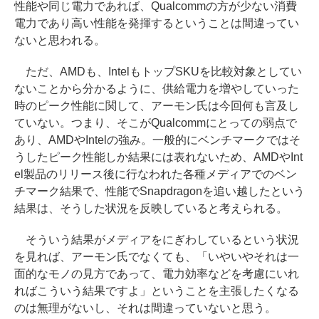
性能や同じ電力であれば、Qualcommの方が少ない消費
電力であり高い性能を発揮するということは間違ってい
ないと思われる。
ただ、AMDも、IntelもトップSKUを比較対象としてい
ないことから分かるように、供給電力を増やしていった
時のピーク性能に関して、アーモン氏は今回何も言及し
ていない。つまり、そこがQualcommにとっての弱点で
あり、AMDやIntelの強み。一般的にベンチマークではそ
うしたピーク性能しか結果には表れないため、AMDやInt
el製品のリリース後に行なわれた各種メディアでのベン
チマーク結果で、性能でSnapdragonを追い越したという
結果は、そうした状況を反映していると考えられる。
そういう結果がメディアをにぎわしているという状況
を見れば、アーモン氏でなくても、「いやいやそれは一
面的なモノの見方であって、電力効率などを考慮にいれ
ればこういう結果ですよ」ということを主張したくなる
のは無理がないし、それは間違っていないと思う。