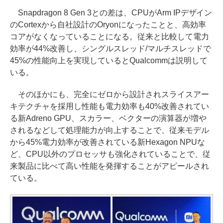
Snapdragon 8 Gen 3との差は、CPUがArm IPデザイン
のCortexから自社設計のOryonになったことと、高効率
コアがなくなっていることになる。従来と比較して電力
効率が44%改善し、シングルスレッド/マルチスレッドで
45%の性能向上を実現しているとQualcommは説明して
いる。
そのほかにも、完全にゼロから設計されスライスアー
キテクチャを採用し性能も電力効率も40%改善されてい
る新Adreno GPU、スカラー、ベクターの演算器が増や
されるなどして処理能力が向上することで、従来モデル
から45%電力効率が改善されている新Hexagon NPUな
ど、CPU以外のプロセッサも強化されていることで、従
来製品に比べて高い性能を発揮することがアピールされ
ている。