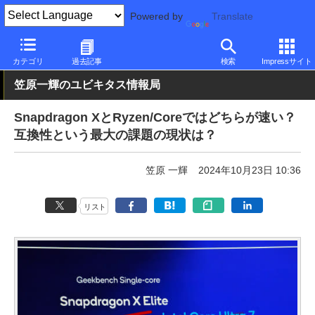
Powered by
Translate
PC Watch
半導体/周辺機器
CPU
Qualcomm
カテゴリ
過去記事
検索
Impressサイト
笠原一輝のユビキタス情報局
Snapdragon XとRyzen/Coreではどちらが速い？
互換性という最大の課題の現状は？
笠原 一輝
2024年10月23日 10:36
リスト