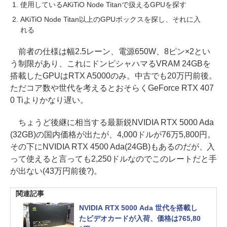
使用しているAKiTiO Node Titanで扱えるGPUを探す
AKiTiO Node Titan以上のGPUボックスを探し、それに入
れる
前者の仕様は幅2.5レーン、電源650W、8ピン×2とい
う制限があり、これにドンピシャハマるVRAM 24GBを
搭載したGPUはRTX A5000のみ。中古でも20万円前後。
ただコア数や世代を考えるとおそらくGeForce RTX 407
0 Tiよりかなり遅い。
ちょうど後継に相当する最新鋭NVIDIA RTX 5000 Ada
(32GB)の国内価格が出たが、4,000ドルが76万5,800円。
その下にNVIDIA RTX 4500 Ada(24GB)もあるのだが、入
って使えると言っても2,250ドルなのでこのレートだと手
が出ない(43万円前後?)。
関連記事
NVIDIA RTX 5000 Ada 世代を搭載し
たビデオカードが入荷、価格は765,80