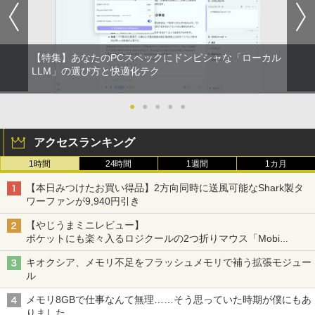
【特集】あなたのPCスペックにドンピシャな「ローカル
LLM」の選び方と快適化テク
●
●
●
●
●
アクセスランキング
1時間
24時間
1週間
1カ月
【本日みつけたお買い得品】2方向同時に送風可能なShark製タ
ワーファンが9,940円引き
【やじうまミニレビュー】
ポケットにも楽々入るロジクールの2つ折りマウス「Mobi
Fold」。その気になるギミックとは？
キオクシア、メモリ不足をフラッシュメモリで補う拡張モジュー
ル
メモリ8GBで仕事なんて無理……そう思っていた時期が僕にもあ
りました