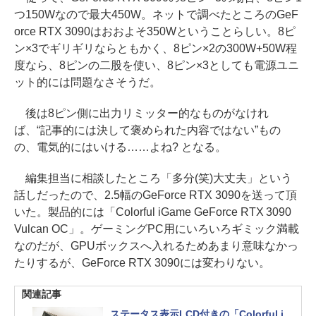
つ150Wなので最大450W。ネットで調べたところのGeF
orce RTX 3090はおおよそ350Wということらしい。8ピ
ン×3でギリギリならともかく、8ピン×2の300W+50W程
度なら、8ピンの二股を使い、8ピン×3としても電源ユニ
ット的には問題なさそうだ。
後は8ピン側に出力リミッター的なものがなけれ
ば、“記事的には決して褒められた内容ではない”もの
の、電気的にはいける……よね? となる。
編集担当に相談したところ「多分(笑)大丈夫」という
話しだったので、2.5幅のGeForce RTX 3090を送って頂
いた。製品的には「Colorful iGame GeForce RTX 3090
Vulcan OC」。ゲーミングPC用にいろいろギミック満載
なのだが、GPUボックスへ入れるためあまり意味なかっ
たりするが、GeForce RTX 3090には変わりない。
関連記事
ステータス表示LCD付きの「Colorful i