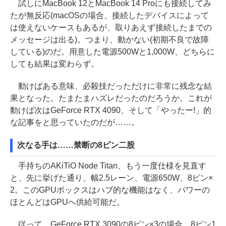
試しにMacBook 12とMacBook 14 Proにも接続してみ
たが無反応(macOSの場合、接続したデバイスによって
は使えないケースもあるが、取りあえず接続したまでの
メッセージは出る)。つまり、動かない(初期不良で故障
している)のだ。用意した電源500Wと1,000W、どちらに
しても結果は変わらず。
動けばある意味、必殺技だっただけに非常に残念な結
果となった。たまたまハズレだったのだろうか。これが
動けば次はGeForce RTX 4090、そして「やったー!」的
な記事をと思っていたのだが……。
次なる手は……禁断の8ピン二股
手持ちのAKiTiO Node Titan、もう一度仕様を見直す
と、先に挙げた通り、幅2.5レーン、電源650W、8ピン×
2。このGPUボックスはハブ的な機能はなく、パワーの
ほとんどはGPUへ供給可能だ。
従って、GeForce RTX 3090の8ピン×3の場合、8ピン1