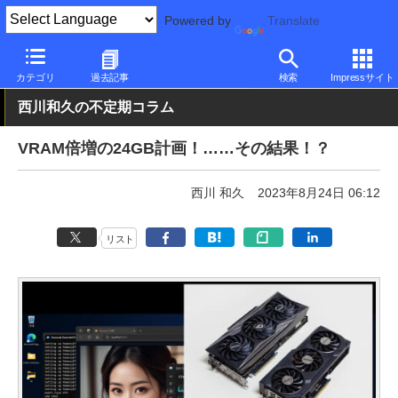
Powered by
Translate
PC Watch
市場
AI
Stable Diffusion
カテゴリ
過去記事
検索
Impressサイト
西川和久の不定期コラム
VRAM倍増の24GB計画！……その結果！？
西川 和久
2023年8月24日 06:12
リスト