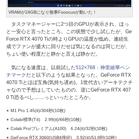
VRAMが24GBになり無事Fooocusが動いた！
タスクマネージャーに2つ目のGPUが表示され、ほっ
と一安心と言ったところ。この状態で少し試したが、Ge
Force RTX 4070 Tiの時よりGPUの温度が低め。連続生
成でファンが盛大に回りだせば気になるのは同じだが、
ちょい使い程度だと静かと言えば静かだ。
気になる速度は、以前試した
512×768：神里綾華ベン
チマーク
だと以下のような結果となった。GeForce RTX
4070 Tiとほぼ互角(気持ち遅め)。1世代古いアーキテクチ
ャなので予想はしていたものの、逆にGeForce RTX 407
0 Ti恐るべし……っといったところか。
M1 Pro 1.45(it)/304秒(10枚)
Colab/標準(T4) 2.99(it)/66秒(10枚)
Colab Pro/プレミアム(A100) 6.24(it)/32秒(10枚)
GeForce RTX 3060(USB4接続) 3.92(it)/51.8秒(10枚)