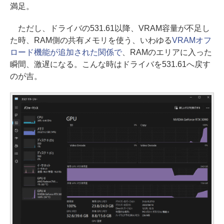
満足。
ただし、ドライバの531.61以降、VRAM容量が不足し
た時、RAM側の共有メモリを使う、いわゆる
VRAMオフ
ロード機能が追加された関係で
、RAMのエリアに入った
瞬間、激遅になる。こんな時はドライバを531.61へ戻す
のが吉。