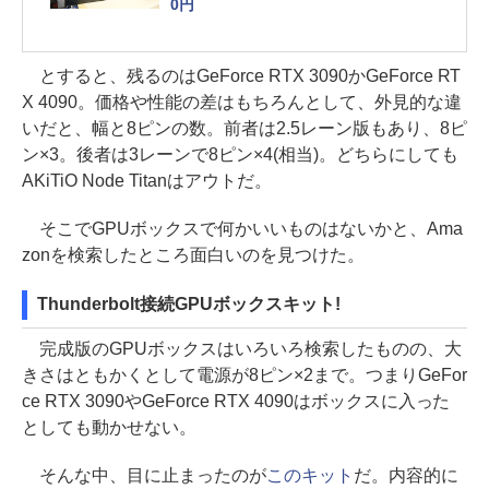
0円
とすると、残るのはGeForce RTX 3090かGeForce RT
X 4090。価格や性能の差はもちろんとして、外見的な違
いだと、幅と8ピンの数。前者は2.5レーン版もあり、8ピ
ン×3。後者は3レーンで8ピン×4(相当)。どちらにしても
AKiTiO Node Titanはアウトだ。
そこでGPUボックスで何かいいものはないかと、Ama
zonを検索したところ面白いのを見つけた。
Thunderbolt接続GPUボックスキット!
完成版のGPUボックスはいろいろ検索したものの、大
きさはともかくとして電源が8ピン×2まで。つまりGeFor
ce RTX 3090やGeForce RTX 4090はボックスに入った
としても動かせない。
そんな中、目に止まったのが
このキット
だ。内容的に