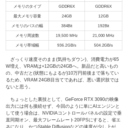
メモリのタイプ
GDDR6X
GDDR6X
最大メモリ容量
24GB
12GB
メモリのバスの幅
384Bit
192Bit
メモリ周波数
19,500 MHz
21,000 MHz
メモリ帯域幅
936.2GB/s
504.2GB/s
ざっくり速度そのまま(気持ちダウン)、消費電力が65
W増え、VRAMは+12GBの24GBへ。新品だと高いもの
の、中古だと(状態にもよるが)10万円前後まで落ちてい
るため、VRAM 24GB目当てであれば、悪い選択肢では
ないと思う。
ちょっとした裏技として、GeForce RTX 3090の映像
出力には何も接続せず、今回のように単にAIエンジンと
して使う場合は、NVIDIAコントロールパネルの設定で垂
直同期オン、最大フレームレート20FPSにすると、省エ
ネになり、かつStable Diffusionなどの速度が少し上が