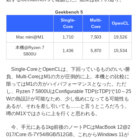
Geekbench 5
Single-
Multi-
OpenCL
Core
Core
Mac mini@M1
1,710
7,503
19,526
本機@Ryzen 7
1,436
5,870
15,534
5800U
Single-CoreとOpenCLは、下回っているもののいい勝
負、Multi-CoreはM1の方が圧倒的に上。本機との比較に
限ってはM1の方がハイパフォーマンスとなった。ただ
し、Ryzen 7 5800UはConfigurable TDP(cTDP)で10～25
Wの熱設計が可能なため、少し低めになってる可能性も
あるが、それを差し引いても……と言うところだろう。
噂のM1Xではさらに上を行くと思われる。
今、手元にある1kg前後のノートPCはMacBook 12@2
017/Core i5-7Y54/8GB/512GB。これからWindows 11が