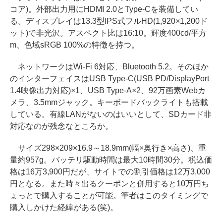
コア)。外部出力用にHDMI 2.0とType-Cを装備してい
る。ディスプレイは13.3型IPS式フルHD(1,920×1,200ド
ット)で非光沢。アスペクト比は16:10。輝度400cd/平方
m、色域sRGB 100%の特徴を持つ。
ネットワークはWi-Fi 6対応、Bluetooth 5.2。そのほか
のインターフェイスはUSB Type-C(USB PD/DisplayPort
1.4映像出力対応)×1、USB Type-A×2、92万画素Webカ
メラ、3.5mmジャック。キーボードバックライトも搭載
している。有線LANがないのはいいとして、SDカード非
対応なのが残念なところか。
サイズ298×209×16.9～18.9mm(幅×奥行き×高さ)、重
量約957g。バッテリ駆動時間は最大10時間30分。税込価
格は16万3,900円だが、サイトでの割引価格は12万3,000
円となる。また時々出るクーポンと併用すると10万円ち
ょっとで購入することが可能。筆者はこのタイミングで
購入しかけた経緯がある(笑)。