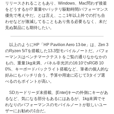
リリースされることもあり、Windows、Mac問わず後釜
をどうするか!? 重量やバッテリ駆動時間/パフォーマンス
優先で考え中だ。とは言え、ここ1年以上外での打ち合
わせなどが激減してることもあり焦る必要もなく、未だ
見ぬ製品にも期待したい。
以上のようにHP「HP Pavilion Aero 13-be」は、Zen 3
のRyzen 5/7を搭載した13.3型モバイルノートだ。パフォ
ーマンスはベンチマークテストをご覧の通りなかなかの
もの。重量1kg未満、パネル非光沢の16:10でsRGB 10
0%、キーボードバックライト搭載など、筆者の個人的な
好みにもバッチリ合う。予算や用途に応じて3タイプ選
べるのもポイントが高い。
SDカードリーダ未搭載、[Enter]キーの外側にキーがあ
るなど、気になる部分もあるにはあるが、1kg未満でそ
れなりのパフォーマンスのモバイルノートが欲しいユー
ザーにお勧めの1台だ。