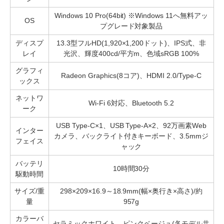
Windows 10 Pro(64bit) ※Windows 11へ無料アッ
OS
プグレード対象製品
ディスプ
13.3型フルHD(1,920×1,200ドット)、IPS式、非
レイ
光沢、輝度400cd/平方m、色域sRGB 100%
グラフィ
Radeon Graphics(8コア)、HDMI 2.0/Type-C
ックス
ネットワ
Wi-Fi 6対応、Bluetooth 5.2
ーク
USB Type-C×1、USB Type-A×2、92万画素Web
インター
カメラ、バックライト付きキーボード、3.5mmジ
フェイス
ャック
バッテリ
10時間30分
駆動時間
サイズ/重
298×209×16.9～18.9mm(幅×奥行き×高さ)/約
量
957g
カラーバ
セラミックホワイト、ピンクベージュ(各モデル共