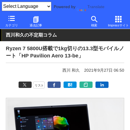
Powered by
Translate
PC Watch
パソコン/タブレット/スマートフォン
モバイルノート
カテゴリ
過去記事
検索
Impressサイト
西川和久の不定期コラム
Ryzen 7 5800U搭載で1kg切りの13.3型モバイルノ
ート「HP Pavilion Aero 13-be」
西川 和久
2021年9月27日 06:50
リスト