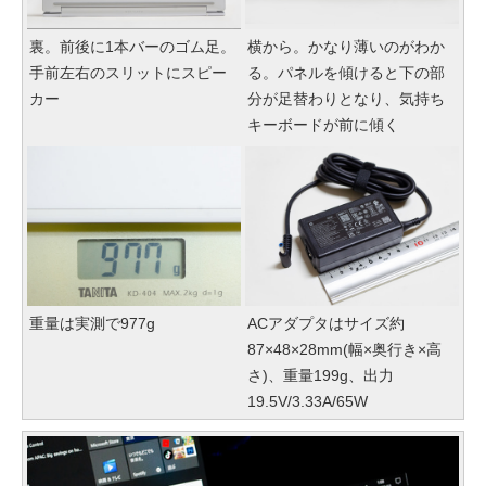
裏。前後に1本バーのゴム足。
横から。かなり薄いのがわか
手前左右のスリットにスピー
る。パネルを傾けると下の部
カー
分が足替わりとなり、気持ち
キーボードが前に傾く
重量は実測で977g
ACアダプタはサイズ約
87×48×28mm(幅×奥行き×高
さ)、重量199g、出力
19.5V/3.33A/65W