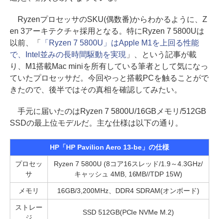
RyzenプロセッサのSKU(偶数番)からわかるように、Z
en 3アーキテクチャ採用となる。特にRyzen 7 5800Uは
以前、「
「Ryzen 7 5800U」はApple M1を上回る性能
で、Intel並みの長時間駆動を実現
」、という記事が載
り、M1搭載Mac miniを所有している筆者として気になっ
ていたプロセッサだ。今回やっと搭載PCを触ることがで
きたので、後半ではその真相を確認してみたい。
手元に届いたのはRyzen 7 5800U/16GBメモリ/512GB
SSDの最上位モデルだ。主な仕様は以下の通り。
HP「HP Pavilion Aero 13-be」の仕様
プロセッ
Ryzen 7 5800U (8コア16スレッド/1.9～4.3GHz/
サ
キャッシュ 4MB, 16MB//TDP 15W)
メモリ
16GB/3,200MHz、DDR4 SDRAM(オンボード)
ストレー
SSD 512GB(PCIe NVMe M.2)
ジ