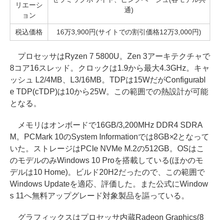
リエーシ
通)
ョン
税込価格
16万3,900円(サイトでの割引価格12万3,000円)
プロセッサはRyzen 7 5800U。Zen 3アーキテクチャで
8コア16スレッド。クロックは1.9から最大4.3GHz。キャ
ッシュ L2/4MB、L3/16MB。TDPは15WだがConfigurabl
e TDP(cTDP)は10から25W。この範囲での熱設計が可能
となる。
メモリはオンボードで16GB/3,200MHz DDR4 SDRA
M。PCMark 10のSystem Informationでは8GB×2となって
いた。ストレージはPCIe NVMe M.2の512GB。OSはこ
のモデルのみWindows 10 Proを搭載している(ほかのモ
デルは10 Home)。ビルド20H2だったので、この範囲で
Windows Updateを適応、評価した。また公式にWindow
s 11へ無料アップグレード対象製品を謳っている。
グラフィックスはプロセッサ内蔵Radeon Graphics(8