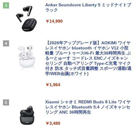
転生冒険譚〜/ 20 【電子書籍】[ KAKER
PC オフィス搭載
Anker Soundcore Liberty 5 ミッドナイトブ
U ]
ラック
￥19,800
【3Way接続 ワイヤレス モバイルモニタ
￥792
3
￥14,990
ー】ワイヤレスモニター 15.6インチ フル
HD 100%sRGB IPSパネル ワイヤレス/T
ype-C/HDMI 3Way接続 7.4V バッテリー
内蔵 最大5H駆動 充電式 VESA対応 出張
【ポイント10倍！】【Win11正式対応】
アンダーニンジャ（18） 【電子書籍】[
3
4
テレワーク 在宅勤務 UPERFECT
中古 ノートパソコン 13.3インチ A4サイ
【2026年アップグレード版】AOKIMI ワイヤ
花沢健吾 ]
ズ [ Windows11 / Office付き / SSD 256
レスイヤホン bluetooth イヤホン V12 小型
GB / 8GB 16GB メモリ / 第8世代 第10世
軽量 ブルートゥースHi-Fi 最大36時間再生 ぶ
￥19,999
￥792
代 Corei5 ] 店長おまかせ 初期設定不要
るーとゅーす コードレス ENCノイズキャン
Office メーカーおまかせ 中古 パソコン
セリング 自動ペアリング Type-C充電 マイク
中古pc
付き 防水 タッチ式音量調整 スポーツ/通勤/通
学/WEB会議(ホワイト)
Pixio ゲーミングモニター 27インチ WQ
4
￥23,700
HD ホワイト 180hz PX278WAVE 白 Fas
まったく新しいテクスト分析の教科書 [
5
￥1,964
t IPSパネル ブルー ピンク ゲーム モニタ
阿部幸大 ]
ー HDR 新品 1ms 非光沢 ブルーライト軽
減 VESA 壁掛け pcモニター 液晶 ディス
￥2,200
プレイ テレワーク ピクシオ 公式 【最大
＼11日まで限定価格／【楽天1位】ノー
Xiaomi シャオミ REDMI Buds 8 Lite ワイヤ
4
5年保証付き】
トパソコン 新品 福袋 6点セット Intel Pe
レスイヤホン Bluetooth 5.4 ノイズキャンセ
ntium GOLD 6500Y メモリ12GB SSD25
リング ANC 36時間再生
6GB Windows11 WPS Office付き 初期
￥27,500
設定済み 15.6インチ フルHD ノートPC
￥3,480
初心者 学生 在宅ワーク テンキー Wi-Fi
Bluetooth HDMI 日本語キーボード 安い