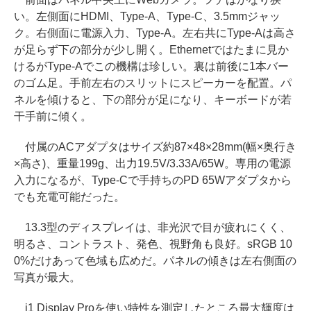
い。左側面にHDMI、Type-A、Type-C、3.5mmジャッ
ク。右側面に電源入力、Type-A。左右共にType-Aは高さ
が足らず下の部分が少し開く。Ethernetではたまに見か
けるがType-Aでこの機構は珍しい。裏は前後に1本バー
のゴム足。手前左右のスリットにスピーカーを配置。パ
ネルを傾けると、下の部分が足になり、キーボードが若
干手前に傾く。
付属のACアダプタはサイズ約87×48×28mm(幅×奥行き
×高さ)、重量199g、出力19.5V/3.33A/65W。専用の電源
入力になるが、Type-Cで手持ちのPD 65Wアダプタから
でも充電可能だった。
13.3型のディスプレイは、非光沢で目が疲れにくく、
明るさ、コントラスト、発色、視野角も良好。sRGB 10
0%だけあって色域も広めだ。パネルの傾きは左右側面の
写真が最大。
i1 Display Proを使い特性を測定したところ最大輝度は