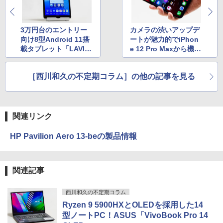
On My Road (Stadium ver.)
HUNTER×HUNTER モノクロ版 39 (ジャンプ
コミックスDIGITAL)
by Amazon 炭酸水 ラベルレス 500ml ×24本
3万円台のエントリー
カメラの渋いアップデ
強炭酸水 ペットボトル 500ミリリットル (Sm
￥250
art Basic)
向け8型Android 11搭
ートが魅力的でiPhon
￥572
載タブレット「LAVIE
e 12 Pro Maxから機種
￥1,625
T8(T0875/CAS)」
変! 「iPhone 13 Pr
o」
BUGS LIFE
スーパーの裏でヤニ吸うふたり 9巻 (デジタル
［西川和久の不定期コラム］の他の記事を見る
版ビッグガンガンコミックス)
コカ・コーラ やかんの麦茶 from 爽健美茶 ラ
ベルレス 650mlPET×24本
￥250
￥810
￥2,009
関連リンク
HP Pavilion Aero 13-beの製品情報
関連記事
西川和久の不定期コラム
Ryzen 9 5900HXとOLEDを採用した14
型ノートPC！ASUS「VivoBook Pro 14