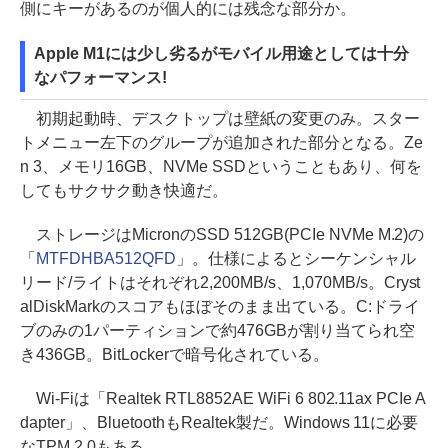
側にキーがあるのが個人的には残念な部分か。
Apple M1には少し劣るがモバイル用途としては十分
なパフォーマンス!
初期起動時、デスクトップは壁紙の変更のみ。スター
トメニュー左下のグループが追加された部分となる。Ze
n 3、メモリ16GB、NVMe SSDということもあり、何を
してもサクサク動き快適だ。
ストレージはMicronのSSD 512GB(PCIe NVMe M.2)の
「
MTFDHBA512QFD
」。仕様によるとシーケンシャル
リード/ライトはそれぞれ2,200MB/s、1,070MB/s。Cryst
alDiskMarkのスコアもほぼそのまま出ている。C:ドライ
ブのみの1パーティションで約476GBが割り当てられ空
き436GB。BitLockerで暗号化されている。
Wi-Fiは「Realtek RTL8852AE WiFi 6 802.11ax PCIe A
dapter」、BluetoothもRealtek製だ。Windows 11に必要
なTPM 2.0もある。