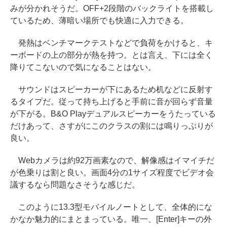
みが分かれそうだ。OFF+2段階のバックライトを搭載し
ているため、薄暗い場所でも快適に入力できる。
発熱はベンチマークテストなどで負荷をかけると、キ
ーボードの上の部分が熱を持つ。とは言え、下には全く
降りてこないので気になることはない。
サウンドはスピーカーが下にあるため机などに反射す
るタイプだ。従って持ち上げると手前に音が回らず音量
が下がる。B&O Playデュアルスピーカーをうたっている
だけあって、さすがにこのクラスの割には鳴りっぷりが
良い。
Webカメラは約92万画素なので、解像感はイマイチだ
が色乗りは割と良い。画面4分の1サイズ程度でビデオ会
議するなら問題なさそうな感じだ。
このように13.3型モバイルノートとして、全体的にな
かなか魅力的にまとまっている。唯一、[Enter]キーの外