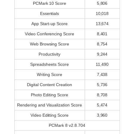
PCMark 10 Score
5,806
Essentials
10,018
App Start-up Score
13,674
Video Conferencing Score
8,401
Web Browsing Score
8,754
Productivity
9,244
Spreadsheets Score
11,490
Writing Score
7,438
Digital Content Creation
5,736
Photo Editing Score
8,708
Rendering and Visualization Score
5,474
Video Editting Score
3,960
PCMark 8 v2.8.704