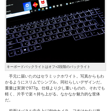
キーボードバックライトはオフ+2段階のバックライト
手元に届いたのはセラミックホワイト。写真からもわ
かるようにスリムでシンプル。同社らしいデザインだ。
重量は実測で977g。仕様より少し重いものの、それでも
軽く、片手で楽々持ち上がる。なかなか魅力的な筐体
だ。
前面はパネル中央上にWebカメラ。フチはかなり狭