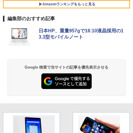
パナソニック PT-VMZ51J 液晶プロジェ
5
Amazonランキングをもっと見る
￥30,800
クター
編集部のおすすめ記事
￥345,800
BRUCE WAYNE feat. Flo Milli, ATL Jacob
【Amazon.co.jp限定】 い・ろ・は・す 2L P
薬屋のひとりごと 17巻 (デジタル版ビッグガ
FUJITSU LIFEBOOK S937 Core i5 20G
5
日本HP、重量957gで16:10液晶採用の1
[Explicit]
ET ラベルレス ×8本
ンガンコミックス)
B 新品SSD2TB スーパーマルチ 無線LAN
3.3型モバイルノート
フルHD Windows10 64bit WPS Office
13.3インチ 中古パソコン ノートパソコン
￥250
￥1,112
￥770
Notebook 【中古】
￥75,800
BRUCE WAYNE feat. Flo Milli, ATL Jacob
by Amazon 天然水 ラベルレス 500ml ×24本
異世界居酒屋「のぶ」(22) (角川コミックス・
Google 検索で当サイトの記事を優先表示させる
[Explicit]
富士山の天然水 バナジウム含有 水 ミネラル
エース)
ウォーター ペットボトル 静岡県産 500ミリリ
ットル (Smart Basic)
￥250
￥832
￥1,380
On My Road (Stadium ver.)
ONE PIECE モノクロ版 115 (ジャンプコミッ
クスDIGITAL)
by Amazon 天然水ラベルレス 2L×9本
￥250
￥594
￥1,117