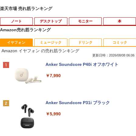
楽天市場 売れ筋ランキング
ノート
デスクトップ
モニター
本
Amazon売れ筋ランキング
イヤフォン
ミュージック
ドリンク
コミック
【期間限定破格金額！】新生活 新古品 W
引き出し付きモニター台(NM01 ミドルブ
ドラえもん はじめての国語辞典 第2版 [
1
1
1
Amazon イヤフォン の売れ筋ランキング
in11搭載 パソコンノートパソコンoffice
ラウン) 【玄関先迄納品】 ニトリ
小学館 国語辞典編集部 ]
付き 初心者向けノートPC 初期設定済 1
更新日時：2026/08/08 06:06
5.6型 インテル高速CPU ランダムで発送
￥2,990
￥2,090
Anker Soundcore P40i オフホワイト
メモリ4GB～ 高速SSD1TB 最大 フルHD
Webカメラ zoom 軽量薄型 無線 型番更
￥7,990
新で在庫処分
￥9,980
【期間限定10%OFFクーポン 8/12 10時
フルカラーでやさしくわかる！ 肩関節
2
2
まで】 ゲーミングモニター 24.5インチ F
疾患の理学療法 [ 山本宣幸 ]
HD 240Hz 1ms Fast IPSパネル HDMI2.0
Anker Soundcore P31i ブラック
×1 DP1.4×1 Adaptive Sync対応 フリッ
￥7,150
カーフリー ブルーライトカット モニター
レビュー投稿 5年保証｜MS Office 2024
2
￥5,990
ディスプレイ MAXZEN MGM25IC04-F2
H&B 搭載｜中古 ノートパソコン Windo
40
ws11 Office付｜スペック Core i5 第7世
代 メモリ 8GB 大容量 HDD 500GB テン
キー DVDドライブ搭載 CD DVD 再生可
￥12,980
ふかふかダンジョン攻略記〜俺の異世界
3
｜中古パソコン 中古ノートパソコン 中古