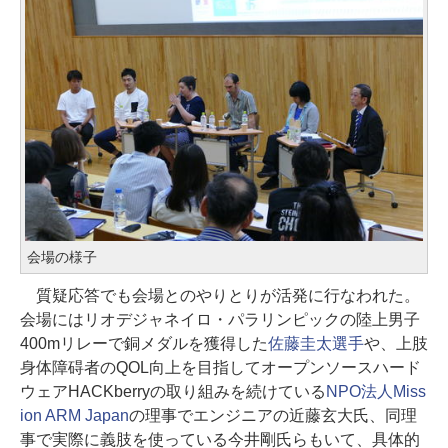
会場の様子
質疑応答でも会場とのやりとりが活発に行なわれた。
会場にはリオデジャネイロ・パラリンピックの陸上男子
400mリレーで銅メダルを獲得した
佐藤圭太選手
や、上肢
身体障碍者のQOL向上を目指してオープンソースハード
ウェアHACKberryの取り組みを続けている
NPO法人Miss
ion ARM Japan
の理事でエンジニアの近藤玄大氏、同理
事で実際に義肢を使っている今井剛氏らもいて、具体的