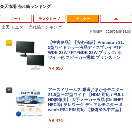
楽天市場 売れ筋ランキング
ノート
デスクトップ
モニター
本
楽天 モニター 売れ筋ランキング
更新日時：2026/08/09 16:00
8月5日限定10倍＆抽選10000P！｜2021
R309-Apple Mac mini A1347 1点 MacO
【中古良品】【安心保証】Princeton 21.
1
1
1
年モデル！高性能ノートパソコン Windo
S Catalina 10.15.7/CPU Core i5-4260U/
5型ワイドカラー液晶ディスプレイ PTF
ws11 富士通 LIFEBOOK A5511 第11世
メモリ 4GB/SATA 500GB intel HD Grap
WDE-22W / PTFBDE-22W ブラック/ ホ
代Celeron 6305U最大メモリ32GB 秒速
hics 5000 1536MB グラフィックス搭載
ワイト色 スピーカー搭載 プリンストン
起動新品SSD2TB テンキー内蔵 15.6型大
★送料無料【中古動作品】
画面 ノートパソコン中古 オフィス付き
￥4,050
Microsoftoffice2024可 送料無料 WIFI
￥6,480
￥15,120
アースドリームス 厳選おまかせモニター
2
中古パソコン | NEC | Mate MRL36L-5 |
21.5型〜27型ワイド 【HDMI対応 / FULL
2
Windows11 | デスクトップ | 一年保証 |
HD解像度】 大手メーカー液晶 (Dell/HP/
新古品ノートパソコン Intel Celeron Wi
第9世代 | Core i3 9100 3.6(〜最大4.2)G
NEC等) テレワーク デュアルモニター S
2
ndows11 Pro Office 2024付き メモリ16
Hz | MEM:8GB | SSD:256GB(新品) | DV
witch PS4 PS5対応 【整備済み中古品】
GB SSD512GB 12型/14型選択可 Blueto
Dマルチ | Win11Pro64bit
oth 無線LAN USB3.0 軽量 モバイル ビ
￥6,470
ジネス 在宅勤務 学生向け
￥15,000