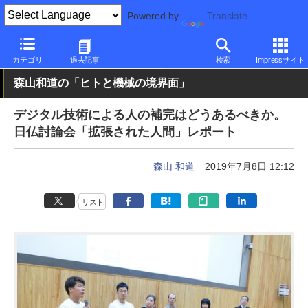
Powered by
Translate
PC Watch
市場
動向
その他
カテゴリ
過去記事
検索
Impressサイト
森山和道の「ヒトと機械の境界面」
デジタル技術による人の補完はどうあるべきか。
日仏討論会「拡張された人間」レポート
森山 和道
2019年7月8日 12:12
リスト