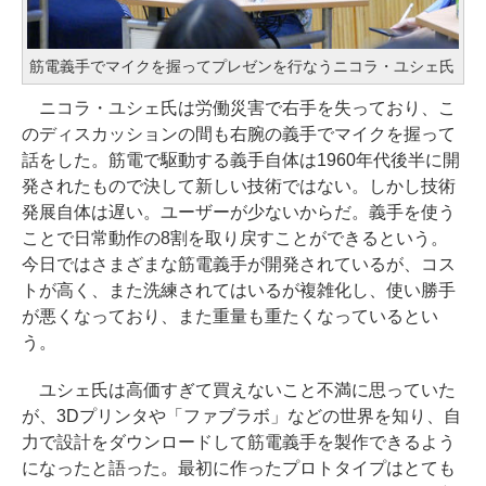
筋電義手でマイクを握ってプレゼンを行なうニコラ・ユシェ氏
ニコラ・ユシェ氏は労働災害で右手を失っており、こ
のディスカッションの間も右腕の義手でマイクを握って
話をした。筋電で駆動する義手自体は1960年代後半に開
発されたもので決して新しい技術ではない。しかし技術
発展自体は遅い。ユーザーが少ないからだ。義手を使う
ことで日常動作の8割を取り戻すことができるという。
今日ではさまざまな筋電義手が開発されているが、コス
トが高く、また洗練されてはいるが複雑化し、使い勝手
が悪くなっており、また重量も重たくなっているとい
う。
ユシェ氏は高価すぎて買えないこと不満に思っていた
が、3Dプリンタや「ファブラボ」などの世界を知り、自
力で設計をダウンロードして筋電義手を製作できるよう
になったと語った。最初に作ったプロトタイプはとても