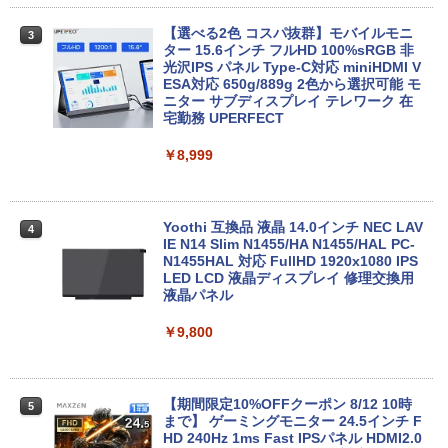
￥21,980
【選べる2色 コスパ抜群】モバイルモニ
3
【エントリーでポイント100％還元のチ
ター 15.6インチ フルHD 100%sRGB 非
3
ャンス】GMKtec G5S ミニpc 【Intel N
光沢IPS パネル Type-C対応 miniHDMI V
【1500円OFFクーポン】【DVDドライブ
5095 DDR5 8GB 128GB SSD】mini pc
ESA対応 650g/889g 2色から選択可能 モ
3
&テンキー】ノートパソコン 中古パソコ
Windows11 Pro 超軽量 4コア/4スレッド
ニター サブディスプレイ テレワーク 在
ン 15.6インチ SSD256GB メモリ8GB C
2.9GHz ミニパソコン M.2 2242 SATA WI
宅勤務 UPERFECT
ore i3-8130U 第8世代 Microsoft Office
FI6 Bluetooth5.2 4K 2画面出力 デスク
付き Windows11 東芝 dynabook B65
トップPC NucBox みにpc 省エネ オフィ
￥8,999
ノートパソコン 中古 PC パソコン 中古ノ
ス
ートPC 最大SSD1TB 最大メモリ16GB
￥46,248
￥21,800
Yoothi 互換品 液晶 14.0インチ NEC LAV
4
IE N14 Slim N1455/HA N1455/HAL PC-
N1455HAL 対応 FullHD 1920x1080 IPS
Office2024付き デスクトップPC デスク
LED LCD 液晶ディスプレイ 修理交換用
4
【★最大100%ポイント】【新生活応援・
トップ パソコン ビジネス 第14世代 core
液晶パネル
4
2026】【Office 2019 H&B】【カメラ×F
i7 第12世代 corei3 corei5 Windows11
HD】富士通 LIFEBOOK U939/第8世代 C
SSD 128GB～2TB メモリ8GB～32GB 2
￥9,800
ore i5/メモリ:8GB/M.2 SSD:256GB/512
年保証 安い 激安 オフィス業務 事務作業
GB/1TB/Wi-fi/Bluetooth/13.3型/HDMI/U
デスクワーク 動画視聴 おしゃれ 本体の
SB-C/USB3.1/パソコン 中古PC 中古ノー
み
トパソコン Windows11
【期間限定10%OFFクーポン 8/12 10時
5
￥45,700
まで】 ゲーミングモニター 24.5インチ F
￥25,800
HD 240Hz 1ms Fast IPSパネル HDMI2.0