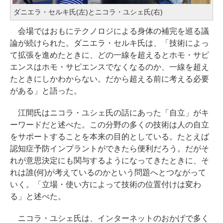
ダニエラ・セルキ氏(左)とニコラ・ユシェ氏(右)
会場ではおもにテクノロジによる身体の補完を巡る議
論が続けられた。ダニエラ・セルキ氏は、「技術によっ
て拡張を進めたときに、どの一線を超えるとホモ・サピ
エンスはホモ・サピエンスでなくなるのか、一線を超え
たときにしかわからない。だから超える前に考える必要
がある」と語った。
江間氏はニコラ・ユシェ氏の話にあった「自立」がキ
ーワードだと述べた。この分野の多くの技術は人の自立
をサポートすることを本来の目的としている。たとえば
認知症予防インプラントができたら便利だろう。だがそ
れが意思決定にも関与するようになってきたときに、そ
れは誰(何)が考えているのかという問題へとつながって
いく。「立場・使い方によって技術の位置付けは変わ
る」と述べた。
ニコラ・ユシェ氏は、インターネットのおかげで多く