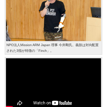
NPO法人Mission ARM Japan 理事 今井剛氏。義肢は対向配置
された3指が特徴の「Finch」。