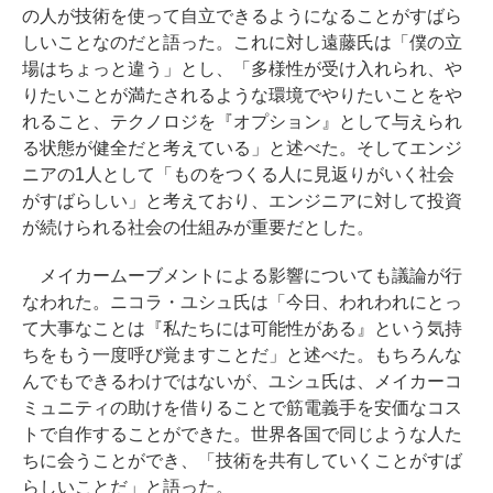
の人が技術を使って自立できるようになることがすばら
しいことなのだと語った。これに対し遠藤氏は「僕の立
場はちょっと違う」とし、「多様性が受け入れられ、や
りたいことが満たされるような環境でやりたいことをや
れること、テクノロジを『オプション』として与えられ
る状態が健全だと考えている」と述べた。そしてエンジ
ニアの1人として「ものをつくる人に見返りがいく社会
がすばらしい」と考えており、エンジニアに対して投資
が続けられる社会の仕組みが重要だとした。
メイカームーブメントによる影響についても議論が行
なわれた。ニコラ・ユシュ氏は「今日、われわれにとっ
て大事なことは『私たちには可能性がある』という気持
ちをもう一度呼び覚ますことだ」と述べた。もちろんな
んでもできるわけではないが、ユシュ氏は、メイカーコ
ミュニティの助けを借りることで筋電義手を安価なコス
トで自作することができた。世界各国で同じような人た
ちに会うことができ、「技術を共有していくことがすば
らしいことだ」と語った。