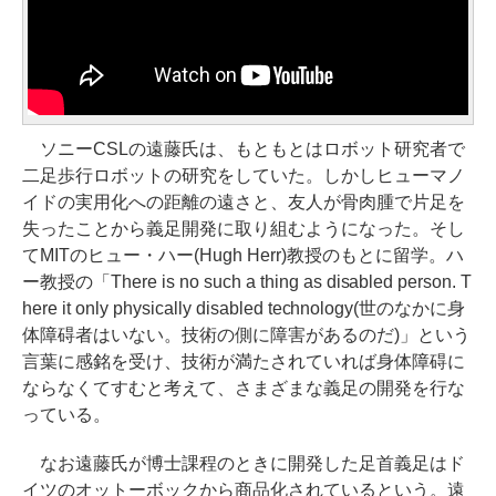
ソニーCSLの遠藤氏は、もともとはロボット研究者で
二足歩行ロボットの研究をしていた。しかしヒューマノ
イドの実用化への距離の遠さと、友人が骨肉腫で片足を
失ったことから義足開発に取り組むようになった。そし
てMITのヒュー・ハー(Hugh Herr)教授のもとに留学。ハ
ー教授の「There is no such a thing as disabled person. T
here it only physically disabled technology(世のなかに身
体障碍者はいない。技術の側に障害があるのだ)」という
言葉に感銘を受け、技術が満たされていれば身体障碍に
ならなくてすむと考えて、さまざまな義足の開発を行な
っている。
なお遠藤氏が博士課程のときに開発した足首義足はド
イツのオットーボックから商品化されているという。遠