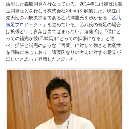
活用した義肢開発を行なっている。2014年には競技用義
足開発などを行なう株式会社Xiborgを起業した。現在は
先天性の四肢欠損者である乙武洋匡氏を歩かせる「
乙武
義足プロジェクト
」を進めている。乙武氏の義足の場合
は拡張という言葉は当てはまらない。遠藤氏は「僕にと
っての補完が彼(乙武氏)にとっての拡張になる」と述
べ、拡張と補完のような「言葉」に対して強さと脆弱性
を同時に感じており、遠藤氏なりの考えに対する意見が
ほしいと思って登壇したと語った。