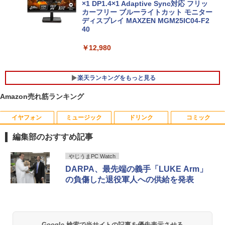
×1 DP1.4×1 Adaptive Sync対応 フリッ
カーフリー ブルーライトカット モニター
★レノボ / Lenovo ThinkCentre M70q
ディスプレイ MAXZEN MGM25IC04-F2
5
ノートパソコン 新品 14インチ Office搭
Tiny Gen 5 12TES7DK00 (Windows 11
40
5
載 Windows11 Pro 日本語キーボード メ
Pro/インテル Core i5 14500T/メモリ:16
モリ 12GB SSD 128GB 256GB 512GB 1
GB/SSD:256GB)【デスクトップパソコ
￥12,980
TB Webカメラ WiFi Bluetooth 選べる
ン】【送料無料】
カラー 14型 薄型 軽量
￥139,500
楽天ランキングをもっと見る
￥29,800
Amazon売れ筋ランキング
イヤフォン
ミュージック
ドリンク
コミック
YOGAポーズの教科書 [ 綿本彰 ]
1
編集部のおすすめ記事
￥2,090
Anker Soundcore P40i オフホワイト
BRUCE WAYNE feat. Flo Milli, ATL Jacob
【Amazon.co.jp限定】 い・ろ・は・す 2L P
薬屋のひとりごと 17巻 (デジタル版ビッグガ
やじうまPC Watch
[Explicit]
ET ラベルレス ×8本
ンガンコミックス)
DARPA、最先端の義手「LUKE Arm」
￥7,990
の負傷した退役軍人への供給を発表
￥250
￥1,112
￥770
ザ・ファブル 全巻セット(1-22巻セット)
2
（ヤンマガKCスペシャル） [ 南勝久 ]
Anker Soundcore P31i ブラック
BRUCE WAYNE feat. Flo Milli, ATL Jacob
by Amazon 天然水 ラベルレス 500ml ×24本
異世界居酒屋「のぶ」(22) (角川コミックス・
￥19,118
Google 検索で当サイトの記事を優先表示させる