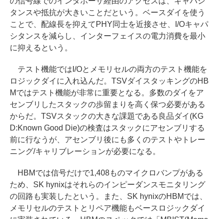
の信号線でのインタポーザ経由のアクセスは、キャパシ
タンスや抵抗が大きいことだという。ベースダイを使う
ことで、配線長を抑えてPHY同士を近接させ、I/Oキャパ
シタンスを減らし、インターフェイスの電力消費を最小
に抑えるという。
テスト機能ではI/Oとメモリセルの両方のテスト機能を
ロジックダイに入れ込んだ。TSVダイスタッキングのHB
Mではテスト機能が非常に重要となる。多数のダイをア
センブリしたスタックの歩留まりを高く保つ必要がある
からだ。TSVスタックの大きな課題である良品ダイ(KG
D:Known Good Die)の検査はスタックにアセンブリする
前に行なうが、アセンブリ後にも多くのテストやトレー
ニング/キャリブレーションが必要になる。
HBMでは信号だけで1,408ものマイクロバンプがある
ため、SK hynixはそれらのインピーダンスモニタリング
の回路も実装したという。また、SK hynixのHBMでは、
メモリセルのテストとリペア機能もベースロジックダイ