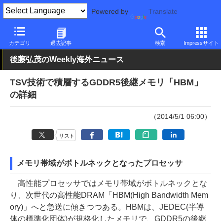
Powered by
Translate
PC Watch
市場
技術
その他
カテゴリ
過去記事
検索
Impressサイト
後藤弘茂のWeekly海外ニュース
TSV技術で積層するGDDR5後継メモリ「HBM」
の詳細
（2014/5/1 06:00）
リスト
メモリ帯域がボトルネックとなったプロセッサ
高性能プロセッサではメモリ帯域がボトルネックとな
り、次世代の高性能DRAM「HBM(High Bandwidth Mem
ory)」へと急送に傾きつつある。HBMは、JEDEC(半導
体の標準化団体)が規格化したメモリで、GDDR5の後継