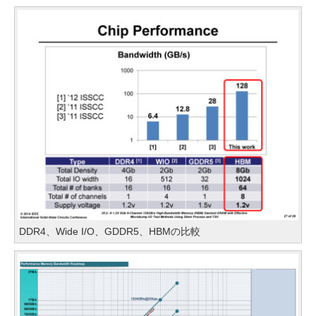
DDR4、Wide I/O、GDDR5、HBMの比較