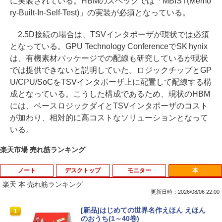
に実装されている。HBMのスペックでは「MBIST(Memo
ry-Built-In-Self-Test)」の実装が必須となっている。
2.5D接続の場合は、TSVインタポーザが現状では必須
となっている。GPU Technology ConferenceでSK hynix
は、有機素材パッケージでの配線も研究しているが現状
では提供できないと説明していた。ロジックチップとGP
U/CPU/SoCをTSVインタポーザ上に配置して配線する構
成となっている。こうした構成であるため、現状のHBM
には、ベースロジックダイとTSVインタポーザのコスト
が加わり、相対的に高コストなソリューションとなって
いる。
楽天市場 売れ筋ランキング
ノート
デスクトップ
モニター
本
楽天 本 売れ筋ランキング
更新日時：2026/08/06 22:00
【中古】第4世代 Core i3搭載ノートパソ
Magic Trackpad 2 用 トラックパッド 保
【マラソンセール期間中ポイント5倍】中
[新品]はじめての世界名作えほん えほん
1
1
1
1
コン 500GB 4GBメモリ DVDマルチドラ
護フィルム OverLay Protector for Magi
古モニター 19インチ スクエア 液晶ディ
のおうち(1～40巻)