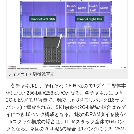
レイアウトと顕微鏡写真
各チャネルは、それぞれ128 I/Oなので1ダイ(半導体本
体)につき256-bit(x256)のI/Oとなる。各チャネルにつき、
2G-bitのメモリ容量で、独立した8メモリバンク(16サブ
バンク)で構成される。SK hynixの2G-bit品の場合は各ダ
イにつき16バンク構成となる。4枚のDRAMダイを使う4
-Hiスタック構成の場合は、HBMスタック全体で64バン
クとなる。今回の2G-bit品の場合は1バンクにつき128M-