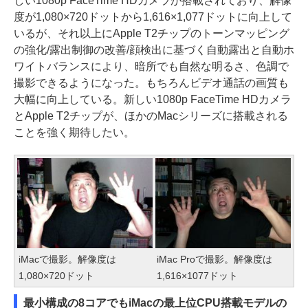
しい1080p FaceTime HDカメラが搭載されており、解像
度が1,080×720ドットから1,616×1,077ドットに向上して
いるが、それ以上にApple T2チップのトーンマッピング
の強化/露出制御の改善/顔検出に基づく自動露出と自動ホ
ワイトバランスにより、暗所でも自然な明るさ、色調で
撮影できるようになった。もちろんビデオ通話の画質も
大幅に向上している。新しい1080p FaceTime HDカメラ
とApple T2チップが、ほかのMacシリーズに搭載される
ことを強く期待したい。
iMacで撮影。解像度は
iMac Proで撮影。解像度は
1,080×720ドット
1,616×1077ドット
最小構成の8コアでもiMacの最上位CPU搭載モデルの