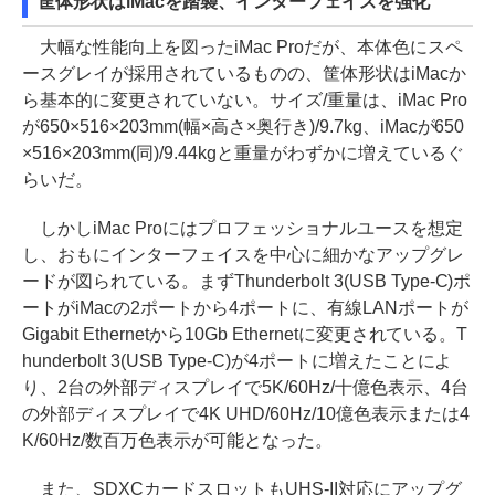
筐体形状はiMacを踏襲、インターフェイスを強化
大幅な性能向上を図ったiMac Proだが、本体色にスペ
ースグレイが採用されているものの、筐体形状はiMacか
ら基本的に変更されていない。サイズ/重量は、iMac Pro
が650×516×203mm(幅×高さ×奥行き)/9.7kg、iMacが650
×516×203mm(同)/9.44kgと重量がわずかに増えているぐ
らいだ。
しかしiMac Proにはプロフェッショナルユースを想定
し、おもにインターフェイスを中心に細かなアップグレ
ードが図られている。まずThunderbolt 3(USB Type-C)ポ
ートがiMacの2ポートから4ポートに、有線LANポートが
Gigabit Ethernetから10Gb Ethernetに変更されている。T
hunderbolt 3(USB Type-C)が4ポートに増えたことによ
り、2台の外部ディスプレイで5K/60Hz/十億色表示、4台
の外部ディスプレイで4K UHD/60Hz/10億色表示または4
K/60Hz/数百万色表示が可能となった。
また、SDXCカードスロットもUHS-II対応にアップグ