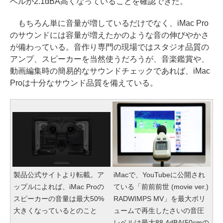
ベルが2.1dBA高くなっていることを確認できた。
もちろん単に音量が増しているだけでなく、iMac Pro
のサウンドには容量が増えたかのような音の伸びやかさ
が備わっている。音作り専門の現場ではスタジオ品質の
アンプ、スピーカーを当然使うだろうが、音楽鑑賞や、
動画編集時の簡易的なサウンドチェックであれば、iMac
Proは十分なサウンド品質を備えている。
製品公式サイトより転載。ア
iMacで、YouTubeに公開され
ップルによれば、iMac Proの
ている「前前前世 (movie ver.)
スピーカーの音量は最大50%
RADWIMPS MV」を最大ボリ
大きくなっているとのこと
ュームで再生したさいの音圧
レベルは最大88.4dBA(50cmの