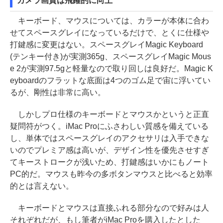
カメラ画質は飛躍的に向上
キーボード、マウスについては、カラーが本体に合わ
せてスペースグレイになっているだけで、とくに仕様や
打鍵感に変更はない。スペースグレイMagic Keyboard
(テンキー付き)が実測365g、スペースグレイMagic Mous
e 2が実測97.5gと軽量なので取り回しは良好だ。Magic K
eyboardのフラットな底面は4つのゴム足で宙に浮いてい
るが、剛性は非常に高い。
しかしプロ仕様のキーボードとマウスかというと正直
疑問符がつく。iMac Proにふさわしい質感を備えている
し、単体ではスペースグレイのアクセサリは入手できな
いのでプレミア感は高いが、デザイン性を優先させすぎ
てキーストロークが浅いため、打鍵感はいかにもノート
PC的だ。マウスも昨今の多ボタンマウスと比べると効率
的とは言えない。
キーボードとマウスは直接ふれる部分なので好みは人
それぞれだが、もし筆者がiMac Proを購入したとした