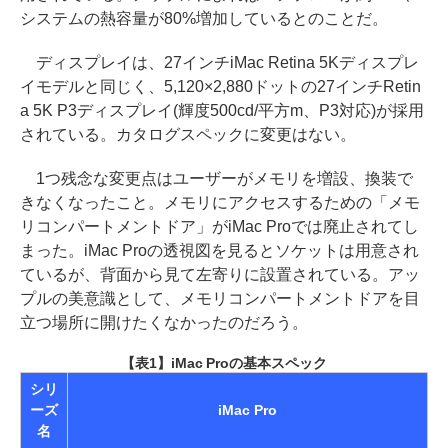
システムの熱容量が80%増加しているとのことだ。
ディスプレイは、27インチiMac Retina 5Kディスプレ
イモデルと同じく、5,120×2,880ドットの27インチRetin
a 5K P3ディスプレイ(輝度500cd/平方m、P3対応)が採用
されている。カタログスペックに変更はない。
1つ残念な変更点はユーザーがメモリを増設、換装で
きなくなったこと。メモリにアクセスするための「メモ
リコンパートメントドア」がiMac Proでは廃止されてし
まった。iMac Proの透視図を見るとソケットは用意され
ているが、背面から見て左寄りに設置されている。アッ
プルの美意識として、メモリコンパートメントドアを目
立つ場所に開けたくなかったのだろう。
【表1】iMac Proの基本スペック
シリ
ーズ
iMac Pro
名