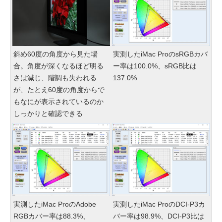
斜め60度の角度から見た場
実測したiMac ProのsRGBカバ
合。角度が深くなるほど明る
ー率は100.0%、sRGB比は
さは減じ、階調も失われる
137.0%
が、たとえ60度の角度からで
もなにが表示されているのか
しっかりと確認できる
実測したiMac ProのAdobe
実測したiMac ProのDCI-P3カ
RGBカバー率は88.3%、
バー率は98.9%、DCI-P3比は