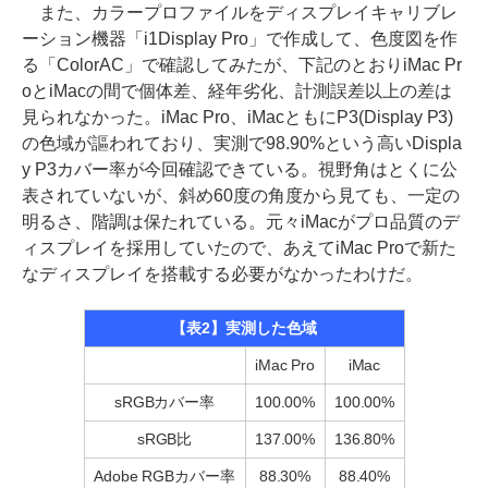
また、カラープロファイルをディスプレイキャリブレ
ーション機器「i1Display Pro」で作成して、色度図を作
る「ColorAC」で確認してみたが、下記のとおりiMac Pr
oとiMacの間で個体差、経年劣化、計測誤差以上の差は
見られなかった。iMac Pro、iMacともにP3(Display P3)
の色域が謳われており、実測で98.90%という高いDispla
y P3カバー率が今回確認できている。視野角はとくに公
表されていないが、斜め60度の角度から見ても、一定の
明るさ、階調は保たれている。元々iMacがプロ品質のデ
ィスプレイを採用していたので、あえてiMac Proで新た
なディスプレイを搭載する必要がなかったわけだ。
【表2】実測した色域
iMac Pro
iMac
sRGBカバー率
100.00%
100.00%
sRGB比
137.00%
136.80%
Adobe RGBカバー率
88.30%
88.40%