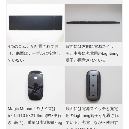
4つのゴム足が配置されてお
背面には左側に電源スイッ
り、底面はテーブルに接地し
チ、中央に充電用のLightning
ていない
端子が用意されている
Magic Mouse 2のサイズは、
底面には電源スイッチと充電
57.1×113.5×21.6mm(幅×奥行
用のLightning端子が配置され
き×高さ)、重量は実測約97.5g
ている。充電しながら使用す