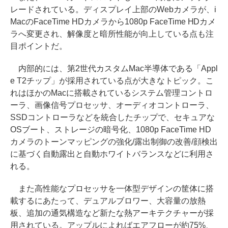
レードされている。ディスプレイ上部のWebカメラが、i
MacのFaceTime HDカメラから1080p FaceTime HDカメ
ラへ変更され、解像度と暗所性能が向上している点も注
目ポイントだ。
内部的には、第2世代カスタムMac半導体である「Appl
e T2チップ」が採用されている点が大きなトピック。こ
れはほかのMacに搭載されているシステム管理コントロ
ーラ、画像信号プロセッサ、オーディオコントローラ、
SSDコントローラなどを統合したチップで、セキュアな
OSブート、ストレージの暗号化、1080p FaceTime HD
カメラのトーンマッピングの強化/露出制御の改善/顔検出
に基づく自動露出と自動ホワイトバランスなどに利用さ
れる。
また高性能なプロセッサを一体型デザインの筐体に搭
載するにあたって、デュアルブロワー、大容量の放熱
板、追加の通気構造など新たな熱アーキテクチャーが採
用されている。アップルによればエアフローが約75%、