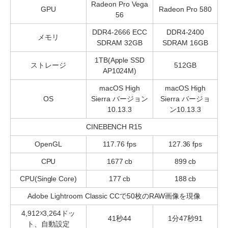
Radeon Pro Vega
GPU
Radeon Pro 580
56
DDR4-2666 ECC
DDR4-2400
メモリ
SDRAM 32GB
SDRAM 16GB
1TB(Apple SSD
ストレージ
512GB
AP1024M)
macOS High
macOS High
OS
Sierra バージョン
Sierra バージョ
10.13.3
ン10.13.3
CINEBENCH R15
OpenGL
117.76 fps
127.36 fps
CPU
1677 cb
899 cb
CPU(Single Core)
177 cb
188 cb
Adobe Lightroom Classic CCで50枚のRAW画像を現像
4,912☓3,264ドッ
41秒44
1分47秒91
ト、自動設定