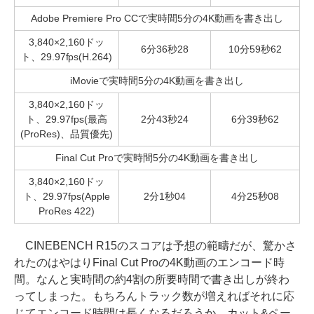
Adobe Premiere Pro CCで実時間5分の4K動画を書き出し
3,840×2,160ドッ
6分36秒28
10分59秒62
ト、29.97fps(H.264)
iMovieで実時間5分の4K動画を書き出し
3,840×2,160ドッ
ト、29.97fps(最高
2分43秒24
6分39秒62
(ProRes)、品質優先)
Final Cut Proで実時間5分の4K動画を書き出し
3,840×2,160ドッ
ト、29.97fps(Apple
2分1秒04
4分25秒08
ProRes 422)
CINEBENCH R15のスコアは予想の範疇だが、驚かさ
れたのはやはりFinal Cut Proの4K動画のエンコード時
間。なんと実時間の約4割の所要時間で書き出しが終わ
ってしまった。もちろんトラック数が増えればそれに応
じてエンコード時間は長くなるだろうか、カット&ペー