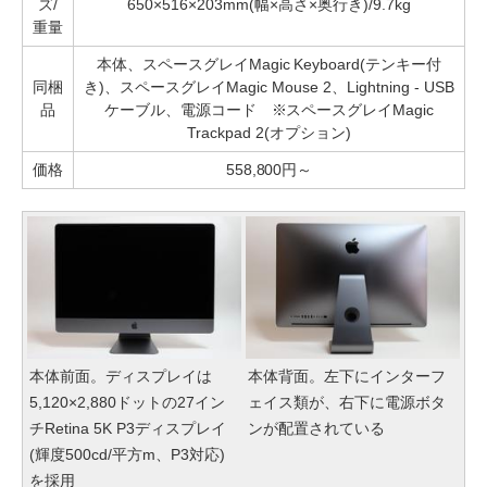
ズ/
650×516×203mm(幅×高さ×奥行き)/9.7kg
重量
本体、スペースグレイMagic Keyboard(テンキー付
同梱
き)、スペースグレイMagic Mouse 2、Lightning - USB
品
ケーブル、電源コード ※スペースグレイMagic
Trackpad 2(オプション)
価格
558,800円～
本体前面。ディスプレイは
本体背面。左下にインターフ
5,120×2,880ドットの27イン
ェイス類が、右下に電源ボタ
チRetina 5K P3ディスプレイ
ンが配置されている
(輝度500cd/平方m、P3対応)
を採用