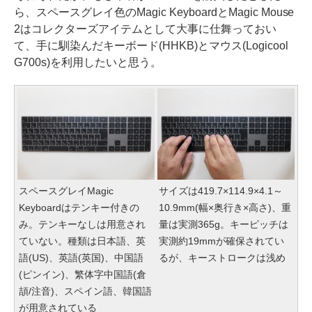
ら、スペースグレイ色のMagic KeyboardとMagic Mouse
2はコレクターズアイテムとして大事に仕舞っておい
て、手に馴染んだキーボード(HHKB)とマウス(Logicool
G700s)を利用したいと思う。
スペースグレイMagic
サイズは419.7×114.9×4.1～
Keyboardはテンキー付きの
10.9mm(幅×奥行き×高さ)、重
み。テンキーなしは用意され
量は実測365g。キーピッチは
ていない。種類は日本語、英
実測約19mmが確保されてい
語(US)、英語(英国)、中国語
るが、キーストロークは浅め
(ピンイン)、繁体字中国語(倉
頡/注音)、スペイン語、韓国語
が用意されている