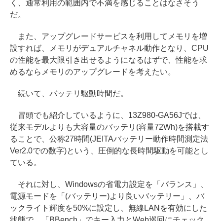
く、通常利用の範囲内で不満を感じることはなさそう
だ。
また、アップグレードサービスを利用してメモリを増
設すれば、メモリがデュアルチャネル動作となり、CPU
の性能を最大限引き出せるようになるはずで、性能を求
めるならメモリのアップグレードを考えたい。
続いて、バッテリ駆動時間だ。
冒頭でも紹介しているように、13Z980-GA56Jでは、
従来モデルよりも大容量のバッテリ(容量72Wh)を搭載す
ることで、公称27時間(JEITAバッテリー動作時間測定法
Ver2.0での数字)という、圧倒的な長時間駆動を可能とし
ている。
それに対し、Windowsの省電力設定を「バランス」、
電源モードを「(バッテリー)より良いバッテリー」、バ
ックライト輝度を50%に設定し、無線LANを有効にした
状態で、「BBench」でキー入力とWeb巡回にチェック