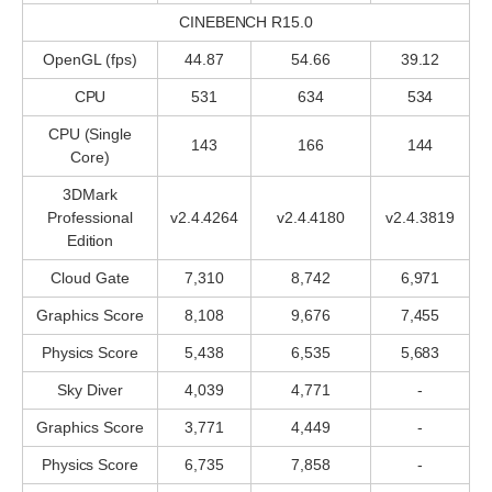
CINEBENCH R15.0
OpenGL (fps)
44.87
54.66
39.12
CPU
531
634
534
CPU (Single
143
166
144
Core)
3DMark
Professional
v2.4.4264
v2.4.4180
v2.4.3819
Edition
Cloud Gate
7,310
8,742
6,971
Graphics Score
8,108
9,676
7,455
Physics Score
5,438
6,535
5,683
Sky Diver
4,039
4,771
-
Graphics Score
3,771
4,449
-
Physics Score
6,735
7,858
-