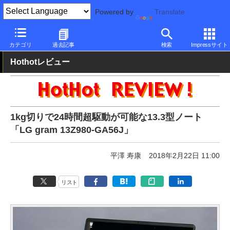
Powered by
Translate
PC Watch
パソコン/タブレット/スマートフォン
モバイルノート
カテゴリ
過去記事
検索
Impressサイト
Hothotレビュー
1kg切りで24時間超駆動が可能な13.3型ノート
「LG gram 13Z980-GA56J」
平澤 寿康
2018年2月22日 11:00
リスト