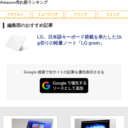
Amazon売れ筋ランキング
イヤフォン
ミュージック
ドリンク
コミック
数学 大学入試問題解答集 2026 国公立大
1
編
編集部のおすすめ記事
￥5,665
Anker Soundcore P40i オフホワイト
BRUCE WAYNE feat. Flo Milli, ATL Jacob
【Amazon.co.jp限定】 い・ろ・は・す 2L P
薬屋のひとりごと 17巻 (デジタル版ビッグガ
LG、日本語キーボード搭載を果たした1k
[Explicit]
ET ラベルレス ×8本
ンガンコミックス)
g切りの軽量ノート「LG gram」
￥7,990
￥250
￥1,112
￥770
町人Aは悪役令嬢をどうしても救いた
2
い〜どぶと空と氷の姫君〜 10【電子書
店共通特典イラスト付】 【電子書籍】[
Anker Soundcore P31i ホワイト
BRUCE WAYNE feat. Flo Milli, ATL Jacob
by Amazon 天然水 ラベルレス 500ml ×24本
異世界居酒屋「のぶ」(22) (角川コミックス・
目黒三吉 ]
Google 検索で当サイトの記事を優先表示させる
[Explicit]
富士山の天然水 バナジウム含有 水 ミネラル
エース)
ウォーター ペットボトル 静岡県産 500ミリリ
￥5,990
￥726
ットル (Smart Basic)
￥250
￥832
￥1,380
辺境の貧乏伯爵に嫁ぐことになったので
3
Anker Soundcore Liberty 5 ミッドナイトブ
On My Road (Stadium ver.)
ONE PIECE モノクロ版 115 (ジャンプコミッ
領地改革に励みます〜the letter from Bo
ラック
クスDIGITAL)
by Amazon 天然水ラベルレス 2L×9本
ule〜 5【電子書店共通特典イラスト
￥250
付】 【電子書籍】[ 深山じお ]
￥14,990
￥594
￥1,117