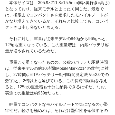
本体サイズは、305.9×211.8×15.5mm(幅×奥行き×高さ)
となっており、従来モデルとまったく同じだ。最近で
は、極限までコンパクトさを追求したモバイルノートが
かなり増えてきているが、それらと比較しても、コンパ
クトさは申し分ないと言える。
それに対し、重量は従来モデルの840gから965gへと、
125gも重くなっている。この重量増は、内蔵バッテリ容
量が増やされているためだ。
重量こそ重くなったものの、公称のバッテリ駆動時間
は、従来モデルの約10時間(MobileMark2014の数字)に対
し、27時間(JEITAバッテリー動作時間測定法 Ver2.0での
数字)と、2倍以上も延びている。この長時間駆動を考え
ると、125gの重量増も十分に納得できるはずだ。なお、
実測での重量は約939gだった。
軽量でコンパクトなモバイルノートで気になるのが堅
牢性だ。軽さを極めれば、それだけ堅牢性を確保するの