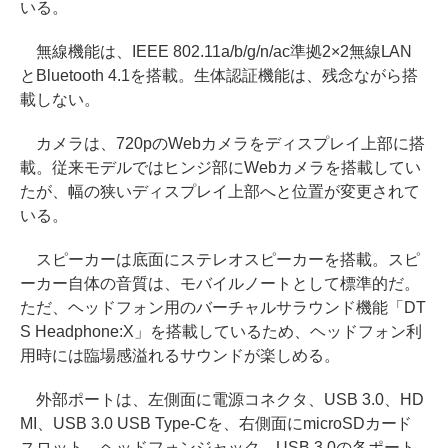
いる。
無線機能は、IEEE 802.11a/b/g/n/ac準拠2×2無線LAN
とBluetooth 4.1を搭載。生体認証機能は、残念ながら搭
載しない。
カメラは、720pのWebカメラをディスプレイ上部に搭
載。従来モデルではヒンジ部にWebカメラを搭載してい
たが、幅の狭いディスプレイ上部へと位置が変更されて
いる。
スピーカーは底面にステレオスピーカーを搭載。スピ
ーカー自体の音質は、モバイルノートとして標準的だ。
ただ、ヘッドフォン用のバーチャルサラウンド機能「DT
S Headphone:X」を搭載しているため、ヘッドフォン利
用時には臨場感溢れるサウンドが楽しめる。
外部ポートは、左側面に電源コネクタ、USB 3.0、HD
MI、USB 3.0 USB Type-Cを、右側面にmicroSDカード
スロット、ヘッドフォンジャック、USB 3.0の各ポート