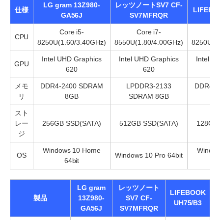
LG gram 13Z980-
レッツノートSV7 CF-
仕様
LIFEBO
GA56J
SV7MFRQR
Core i5-
Core i7-
Co
CPU
8250U(1.60/3.40GHz)
8550U(1.80/4.00GHz)
8250U(1
Intel UHD Graphics
Intel UHD Graphics
Intel U
GPU
620
620
メモ
DDR4-2400 SDRAM
LPDDR3-2133
DDR4-2
リ
8GB
SDRAM 8GB
スト
レー
256GB SSD(SATA)
512GB SSD(SATA)
128GB
ジ
Windows 10 Home
Windo
OS
Windows 10 Pro 64bit
64bit
LG gram
レッツノート
LIFEBOOK
製品
13Z980-
SV7 CF-
UH75/B3
GA56J
SV7MFRQR