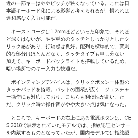
近の一部キーはややピッチが狭くなっている。これは日
本語キーボード化による影響と考えられるが、慣れれば
違和感なく入力可能だ。
キーストロークは1.2mmほどといった印象で、それほ
ど深くはないが、やや重めのタッチとしっかりとしたク
リック感があり、打鍵感は良好。配列も標準的で、変則
的な部分はほとんどなく、タッチタイプも申し分ない。
加えて、キーボードバックライトも搭載しているため、
暗い場所でのキー入力も快適だ。
ポインティングデバイスは、クリックボタン一体型の
タッチパッドを搭載。パッドの面積が広く、ジェスチャ
ー操作にも対応しており、こちらも利便性が高い。た
だ、クリック時の操作音がやや大きい点は気になった。
ところで、キーボードの右上にある電源ボタンは、CE
S 2018で展示されていたモデルでは、指紋認証センサー
を内蔵するものとなっていたが、国内モデルでは指紋認