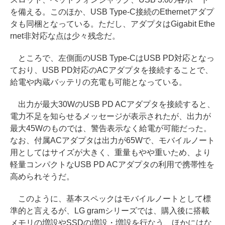
を備える。このほか、USB Type-C接続のEthernetアダプ
タも同梱となっている。ただし、アダプタはGigabit Ethe
rnet非対応な点は少々残念だ。
ところで、左側面のUSB Type-CはUSB PD対応となっ
ており、USB PD対応のACアダプタを接続することで、
給電や内蔵バッテリの充電も可能となっている。
出力が最大30WのUSB PD ACアダプタを接続すると、
電力不足を知らせるメッセージが表示されたが、出力が
最大45Wのものでは、警告表示なく給電が可能だった。
なお、付属ACアダプタは出力が65Wで、モバイルノート
用としてはサイズが大きく、重量もやや重いため、より
軽量コンパクトなUSB PD ACアダプタの利用で携帯性を
高められそうだ。
このように、基本スペックはモバイルノートとして標
準的と言えるが、LG gramシリーズでは、購入後に搭載
メモリの増設やSSDの増設・増設を行なう、ほかにはな