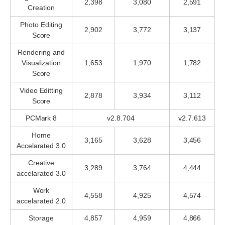
2,398
3,080
2,591
Creation
Photo Editing
2,902
3,772
3,137
Score
Rendering and
Visualization
1,653
1,970
1,782
Score
Video Editting
2,878
3,934
3,112
Score
PCMark 8
v2.8.704
v2.7.613
Home
3,165
3,628
3,456
Accelarated 3.0
Creative
3,289
3,764
4,444
accelarated 3.0
Work
4,558
4,925
4,574
accelarated 2.0
Storage
4,857
4,959
4,866