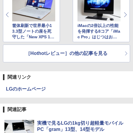
￥726
【2026年アップグレード版】AOKIMI ワイヤ
On My Road (Stadium ver.)
HUNTER×HUNTER モノクロ版 39 (ジャンプ
レスイヤホン bluetooth イヤホン V12 小型
コミックスDIGITAL)
by Amazon 炭酸水 ラベルレス 500ml ×24本
楽譜 吹奏楽J−POP 好きすぎて滅！〔Gra
4
軽量 ブルートゥースHi-Fi 最大36時間再生 ぶ
筐体刷新で世界最小1
iMacの2倍以上の性能
強炭酸水 ペットボトル 500ミリリットル (Sm
￥250
de 3〕／M！LK【沖縄・離島以外送料無
るーとゅーす コードレス ENCノイズキャン
art Basic)
3.3型ノートの座を死
を発揮する8コア「iMa
￥572
料】
セリング 自動ペアリング Type-C充電 マイク
守した「New XPS 1
c Pro」はじつはお買
付き 防水 タッチ式音量調整 スポーツ/通勤/通
￥1,625
3」
い得なプロ向けマシン
￥5,940
学/WEB会議 6.0(オフホワイト)
BUGS LIFE
スーパーの裏でヤニ吸うふたり 9巻 (デジタル
［Hothotレビュー］の他の記事を見る
￥2,599
版ビッグガンガンコミックス)
コカ・コーラ やかんの麦茶 from 爽健美茶 ラ
ベルレス 650mlPET×24本
￥250
ふかふかダンジョン攻略記〜俺の異世界
5
￥810
転生冒険譚〜/ 20 【電子書籍】[ KAKER
Xiaomi シャオミ REDMI Buds 8 Lite ワイヤ
U ]
￥2,009
関連リンク
レスイヤホン Bluetooth 5.4 ノイズキャンセ
リング ANC 36時間再生
￥792
LGのホームページ
￥3,480
関連記事
実機で見るLGの1kg切り超軽量モバイル
PC「gram」13型、14型モデル